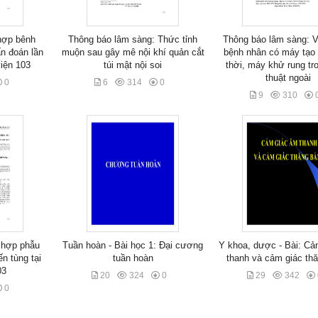
hợp bênh
Thông báo lâm sàng: Thức tỉnh
Thông báo lâm sàng: 
 đoán lần
muộn sau gây mê nội khí quản cắt
bệnh nhân có máy tạo 
viện 103
túi mật nội soi
thời, máy khử rung tr
thuật ngoài
0
6
314
0
9
310
 hợp phẫu
Tuần hoàn - Bài học 1: Đại cương
Y khoa, dược - Bài: Cả
ến tùng tại
tuần hoàn
thanh và cảm giác th
03
20
324
0
29
342
0