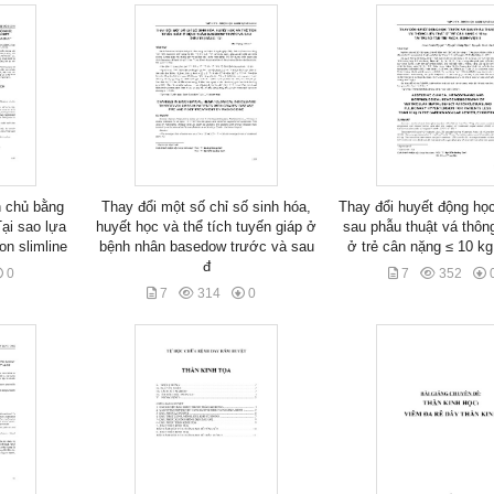
 chủ bằng
Thay đổi một số chỉ số sinh hóa,
Thay đổi huyết động họ
ại sao lựa
huyết học và thể tích tuyến giáp ở
sau phẫu thuật vá thông
on slimline
bệnh nhân basedow trước và sau
ở trẻ cân nặng ≤ 10 kg 
đ
0
7
352
7
314
0