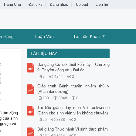
Trang Chủ
Đăng ký
Đăng nhập
Upload
Liên hệ
ân Hàng
Luận Văn
Tài Liệu Khác
TÀI LIỆU HAY
Bài giảng Cơ sở thiết kế máy - Chương
9: Truyền động vít - Đai ốc
8
4244
2
Giáo trình Bệnh truyền nhiễm thú y
(Phần đại cương)
209
3948
0
Tài liệu giảng dạy môn Võ Taekwondo
ố tác động
(Dành cho sinh viên viên không chuyên)
g của sinh
59
3838
2
nguyện và
Bài giảng Thực hành Vi sinh thực phẩm
0
56
3614
0