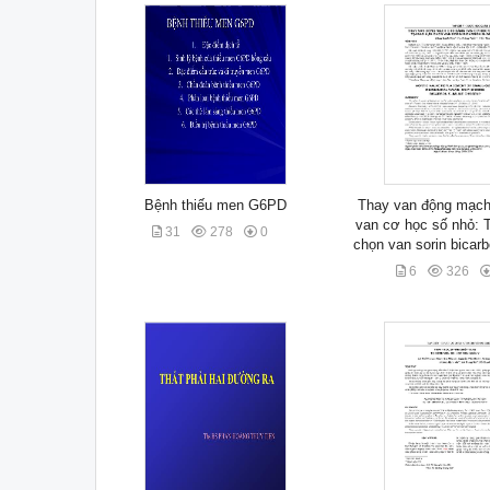
Bệnh thiếu men G6PD
Thay van động mạch
van cơ học số nhỏ: T
31
278
0
chọn van sorin bicarb
6
326