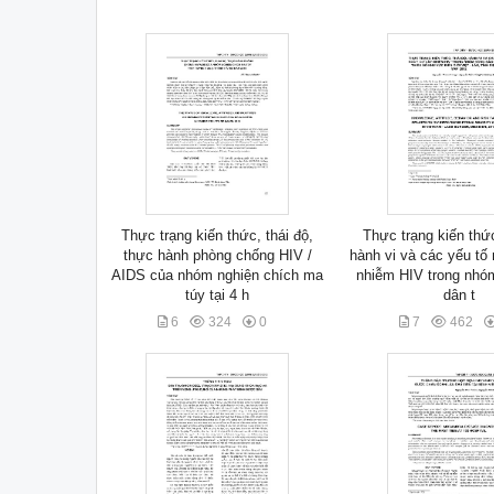
Thực trạng kiến thức, thái độ,
Thực trạng kiến thức
thực hành phòng chống HIV /
hành vi và các yếu tố
AIDS của nhóm nghiện chích ma
nhiễm HIV trong nhó
túy tại 4 h
dân t
6
324
0
7
462