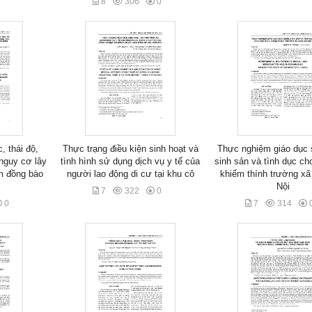
8
306
0
, thái độ,
Thực trạng điều kiện sinh hoạt và
Thực nghiệm giáo dục
 nguy cơ lây
tình hình sử dụng dịch vụ y tế của
sinh sản và tình dục ch
m đồng bào
người lao động di cư tại khu cô
khiếm thính trường xã
Nội
7
322
0
0
7
314