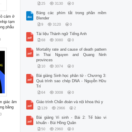
25
3130
0
Bảng các phím tắt trong phần mềm
Vô cảm ở
Blender
nhịp tạm
9
3120
0
ong phẫu
Tài liệu Thành ngữ Tiếng Anh
0
68
3080
0
Mortality rate and cause of death pattern
in Thai Nguyen and Quang Ninh
provinces
10
3074
0
Bài giảng Sinh học phân tử - Chương 3:
Quá trình sao chép DNA - Nguyễn Hữu
Trí
64
3008
0
m giác âm
Giáo trình Chẩn đoán và nội khoa thú y
ăng bằng
129
2966
2
0
Bài giảng Vi sinh - Bài 2: Tế bào vi
khuẩn - Bùi Hồng Quân
50
2960
0