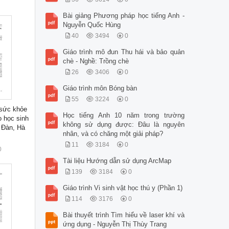
Bài giảng Phương pháp học tiếng Anh -
Nguyễn Quốc Hùng
40
3494
0
Giáo trình mô đun Thu hái và bảo quản
chè - Nghề: Trồng chè
26
3406
0
Giáo trình môn Bóng bàn
55
3224
0
 sức khỏe
Học tiếng Anh 10 năm trong trường
o học sinh
không sử dụng được: Đâu là nguyên
 Đàn, Hà
nhân, và có chăng một giải pháp?
11
3184
0
0
Tài liệu Hướng dẫn sử dụng ArcMap
139
3184
0
Giáo trình Vi sinh vật học thú y (Phần 1)
114
3176
0
Bài thuyết trình Tìm hiểu về laser khí và
ứng dụng - Nguyễn Thị Thùy Trang