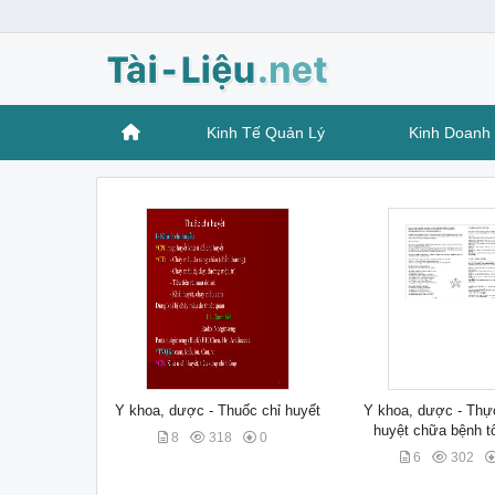
Kinh Tế Quản Lý
Kinh Doanh 
Y khoa, dược - Thuốc chỉ huyết
Y khoa, dược - Thực
huyệt chữa bệnh t
8
318
0
6
302