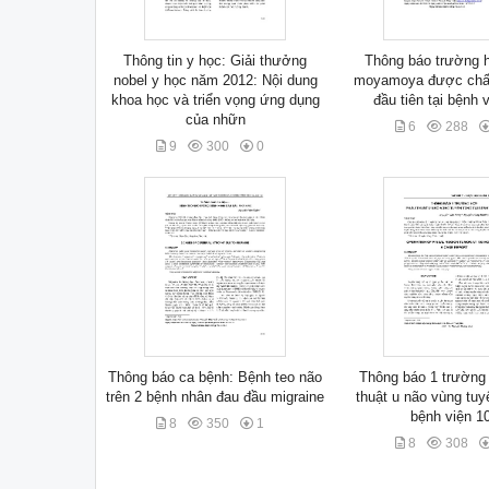
Thông tin y học: Giải thưởng
Thông báo trường 
nobel y học năm 2012: Nội dung
moyamoya được chấn
khoa học và triển vọng ứng dụng
đầu tiên tại bệnh 
của nhữn
6
288
9
300
0
Thông báo ca bệnh: Bệnh teo não
Thông báo 1 trường
trên 2 bệnh nhân đau đầu migraine
thuật u não vùng tuy
bệnh viện 1
8
350
1
8
308