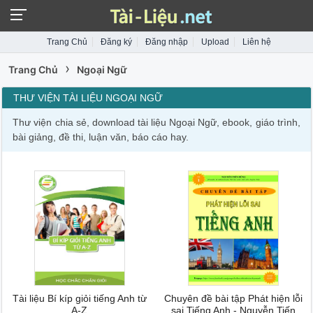
Trang Chủ
Đăng ký
Đăng nhập
Upload
Liên hệ
›
Trang Chủ
Ngoại Ngữ
THƯ VIỆN TÀI LIỆU NGOẠI NGỮ
Thư viện chia sẻ, download tài liệu Ngoại Ngữ, ebook, giáo trình,
bài giảng, đề thi, luận văn, báo cáo hay.
Tài liệu Bí kíp giỏi tiếng Anh từ
Chuyên đề bài tập Phát hiện lỗi
A-Z
sai Tiếng Anh - Nguyễn Tiến