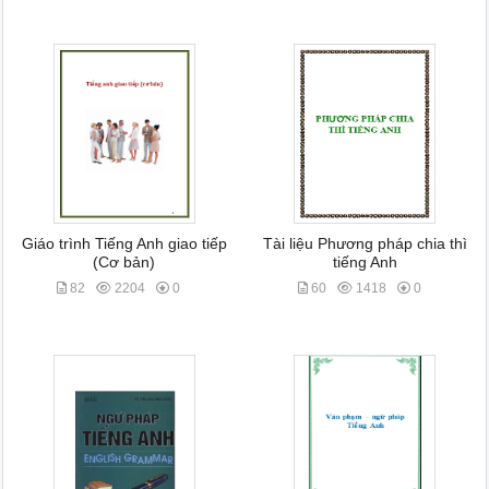
Giáo trình Tiếng Anh giao tiếp
Tài liệu Phương pháp chia thì
(Cơ bản)
tiếng Anh
82
2204
0
60
1418
0