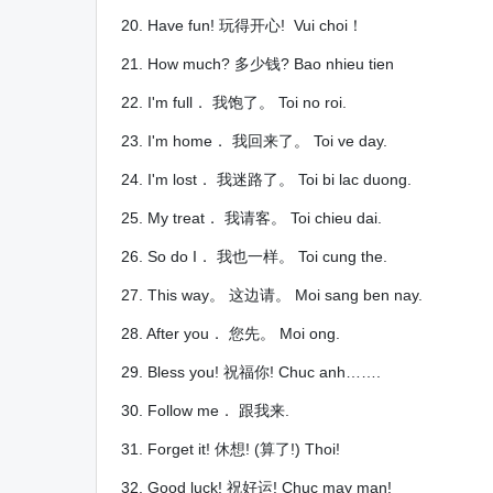
20. Have fun! 玩得开心! Vui choi！
21. How much? 多少钱? Bao nhieu tien
22. I'm full． 我饱了。 Toi no roi.
23. I'm home． 我回来了。 Toi ve day.
24. I'm lost． 我迷路了。 Toi bi lac duong.
25. My treat． 我请客。 Toi chieu dai.
26. So do I． 我也一样。 Toi cung the.
27. This way。 这边请。 Moi sang ben nay.
28. After you． 您先。 Moi ong.
29. Bless you! 祝福你! Chuc anh…….
30. Follow me． 跟我来.
31. Forget it! 休想! (算了!) Thoi!
32. Good luck! 祝好运! Chuc may man!