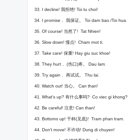
33. I decline! 我拒绝! Toi tu choi!
34. I promise． 我保证。 Toi dam bao./Toi hua.
35. Of course! 当然了! Tat Nhien!
36. Slow down! 慢点! Cham mot ti.
37. Take care! 保重! Hay giu suc khoe!
38. They hurt． (伤口)疼。 Dau lam.
39. Try again． 再试试。 Thu lai.
40. Watch out! 当心。 Can than!
41. What's up? 有什么事吗? Co viec gi khong?
42. Be careful! 注意! Can than!
43. Bottoms up! 干杯(见底)! Tram phan tram.
44. Don't move! 不许动! Dung di chuyen!