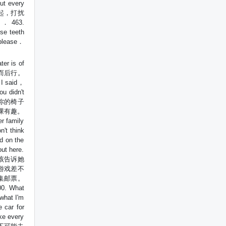
t every
 对不起，打扰
 ． 463.
e teeth
please．
r is of
 三思而后行。
I said，
 didn't
． 把你的椅子
得我讲课有趣。
 family
t think
 on the
t here.
． 是该告诉她
部分游戏差不
直收集邮票。
0. What
hat I'm
car for
e every