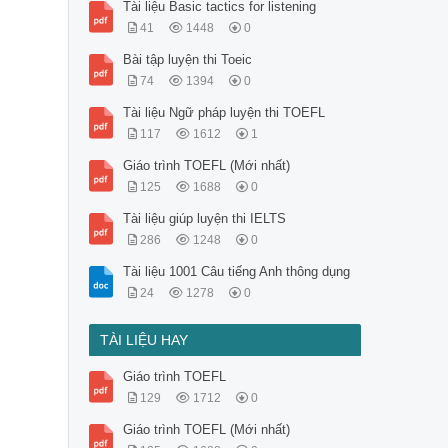
Tài liệu Basic tactics for listening
41
1448
0
Bài tập luyện thi Toeic
74
1394
0
Tài liệu Ngữ pháp luyện thi TOEFL
117
1612
1
Giáo trình TOEFL (Mới nhất)
125
1688
0
Tài liệu giúp luyện thi IELTS
286
1248
0
Tài liệu 1001 Câu tiếng Anh thông dụng
24
1278
0
TÀI LIỆU HAY
Giáo trình TOEFL
129
1712
0
Giáo trình TOEFL (Mới nhất)