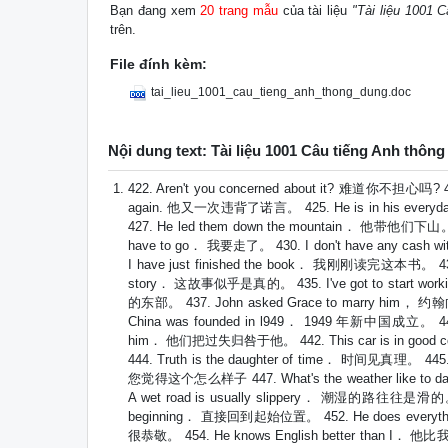
Bạn đang xem
20 trang mẫu
của tài liệu
"Tài liệu 1001 
trên.
File đính kèm:
tai_lieu_1001_cau_tieng_anh_thong_dung.doc
Nội dung text: Tài liệu 1001 Câu tiếng Anh thôn
422. Aren't you concerned about it? 难道你不担心吗? 4
again. 他又一次违背了诺言。 425. He is in his every
427. He led them down the mountain． 他带他们下山。 
have to go． 我要走了。 430. I don't have any cas
I have just finished the book． 我刚刚读完这本书。 433.
story． 这故事似乎是真的。 435. I've got to start w
的东部。 437. John asked Grace to marry him， 
China was founded in l949． 1949 年新中国成立。 440.
him． 他们把过失归咎于他。 442. This car is in good 
444. Truth is the daughter of time． 时间见真理。 445.
您觉得这个怎么样子 447. What's the weather like to 
A wet road is usually slippery． 潮湿的路往往是滑的。 4
beginning． 直接回到起始位置。 452. He does everythi
很恭敬。 454. He knows English better than I． 他比我