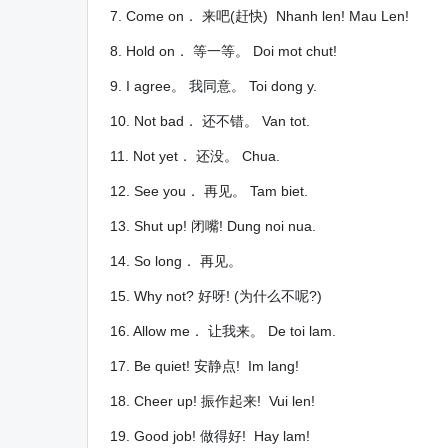
7. Come on． 来吧(赶快) Nhanh len! Mau Len!
8. Hold on． 等一等。 Doi mot chut!
9. I agree。 我同意。 Toi dong y.
10. Not bad． 还不错。 Van tot.
11. Not yet． 还没。 Chua.
12. See you． 再见。 Tam biet.
13. Shut up! 闭嘴! Dung noi nua.
14. So long． 再见。
15. Why not? 好呀! (为什么不呢?)
16. Allow me． 让我来。 De toi lam.
17. Be quiet! 安静点! Im lang!
18. Cheer up! 振作起来! Vui len!
19. Good job! 做得好! Hay lam!