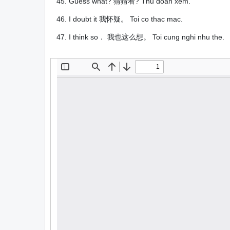
45. Guess what? 猜猜看? Thu doan xem.
46. I doubt it 我怀疑。 Toi co thac mac.
47. I think so． 我也这么想。 Toi cung nghi nhu the.