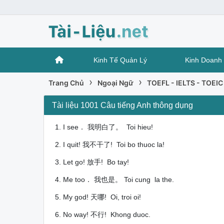
Kinh Tế Quản Lý
Kinh Doanh 
›
›
Trang Chủ
Ngoại Ngữ
TOEFL - IELTS - TOEIC
Tài liệu 1001 Câu tiếng Anh thông dụng
1. I see． 我明白了。 Toi hieu!
2. I quit! 我不干了! Toi bo thuoc la!
3. Let go! 放手! Bo tay!
4. Me too． 我也是。 Toi cung la the.
5. My god! 天哪! Oi, troi oi!
6. No way! 不行! Khong duoc.