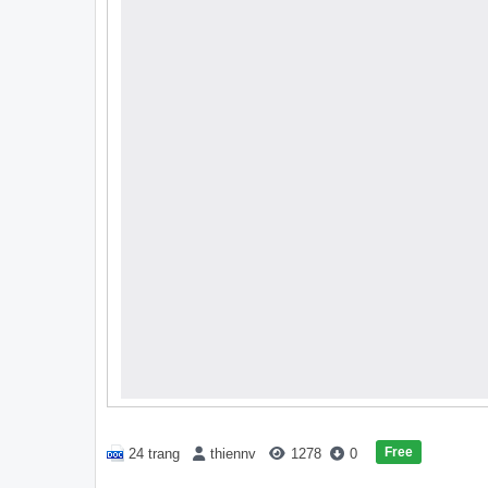
Free
24 trang
thiennv
1278
0