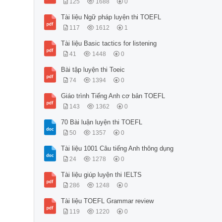
125
1688
0
Tài liệu Ngữ pháp luyện thi TOEFL
117
1612
1
Tài liệu Basic tactics for listening
41
1448
0
Bài tập luyện thi Toeic
74
1394
0
Giáo trình Tiếng Anh cơ bản TOEFL
143
1362
0
70 Bài luận luyện thi TOEFL
50
1357
0
Tài liệu 1001 Câu tiếng Anh thông dụng
24
1278
0
Tài liệu giúp luyện thi IELTS
286
1248
0
Tài liệu TOEFL Grammar review
119
1220
0