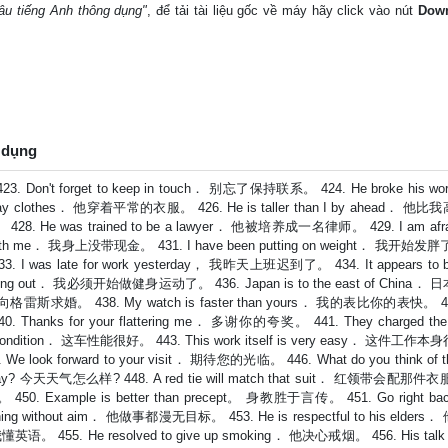
Câu tiếng Anh thông dụng"
, để tải tài liệu gốc về máy hãy click vào nút
Dow
g dụng
23. Don't forget to keep in touch． 别忘了保持联系。 424. He broke his wor
day clothes． 他穿着平常的衣服。 426. He is taller than I by ahead． 
428. He was trained to be a lawyer． 他被培养成一名律师。 429. I am afraid
h with me． 我身上没带现金。 431. I have been putting on weight． 我开始发胖
 I was late for work yesterday， 我昨天上班迟到了。 434. It appears to be
orking out． 我必须开始做健身运动了。 436. Japan is to the east of China
约翰向格雷斯求婚。 438. My watch is faster than yours． 我的表比你的表快。 4
 Thanks for your flattering me． 多谢你的夸奖。 441. They charged the f
condition． 这车性能很好。 443. This work itself is very easy． 这件工
 We look forward to your visit． 期待您的光临。 446. What do you think of t
day? 今天天气怎么样? 448. A red tie will match that suit． 红领带会配那件衣
50. Example is better than precept。 身教胜于言传。 451. Go right back
ng without aim． 他做事都漫无目标。 453. He is respectful to his elder
懂英语。 455. He resolved to give up smoking． 他决心戒烟。 456. His talk 