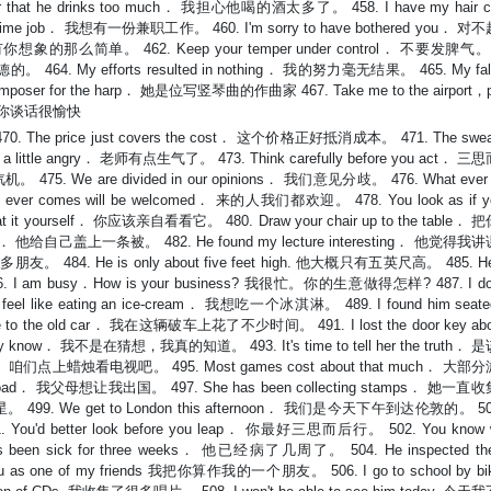
at he drinks too much． 我担心他喝的酒太多了。 458. I have my hair cu
t-time job． 我想有一份兼职工作。 460. I'm sorry to have bothered you．
这事没有你想象的那么简单。 462. Keep your temper under control． 不要发脾气。
。 464. My efforts resulted in nothing． 我的努力毫无结果。 465. My fals
omposer for the harp． 她是位写竖琴曲的作曲家 467. Take me to the airport，
e. 和你谈话很愉快
70. The price just covers the cost． 这个价格正好抵消成本。 471. The sweate
 a little angry． 老师有点生气了。 473. Think carefully before you act．
机。 475. We are divided in our opinions． 我们意见分歧。 476. What ever 
 comes will be welcomed． 来的人我们都欢迎。 478. You look as if you
it yourself． 你应该亲自看看它。 480. Draw your chair up to the table
uilt． 他给自己盖上一条被。 482. He found my lecture interesting． 他觉
多朋友。 484. He is only about five feet high. 他大概只有五英尺高。 485. Her
I am busy．How is your business? 我很忙。你的生意做得怎样? 487. I don'
 like eating an ice-cream． 我想吃一个冰淇淋。 489. I found him seated
o the old car． 我在这辆破车上花了不少时间。 491. I lost the door key abou
y know． 我不是在猜想，我真的知道。 493. It's time to tell her the truth
e on． 咱们点上蜡烛看电视吧。 495. Most games cost about that much． 大
broad． 我父母想让我出国。 497. She has been collecting stamps． 她一
多星星。 499. We get to London this afternoon． 我们是今天下午到达伦敦的。 50
 You'd better look before you leap． 你最好三思而后行。 502. You know w
en sick for three weeks． 他已经病了几周了。 504. He inspected the 
 one of my friends 我把你算作我的一个朋友。 506. I go to school by bik