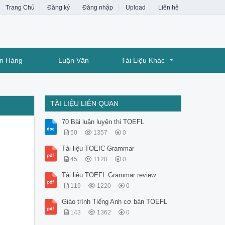
Trang Chủ
Đăng ký
Đăng nhập
Upload
Liên hệ
ân Hàng
Luận Văn
Tài Liệu Khác
TÀI LIỆU LIÊN QUAN
70 Bài luận luyện thi TOEFL
50
1357
0
Tài liệu TOEIC Grammar
45
1120
0
Tài liệu TOEFL Grammar review
119
1220
0
Giáo trình Tiếng Anh cơ bản TOEFL
143
1362
0