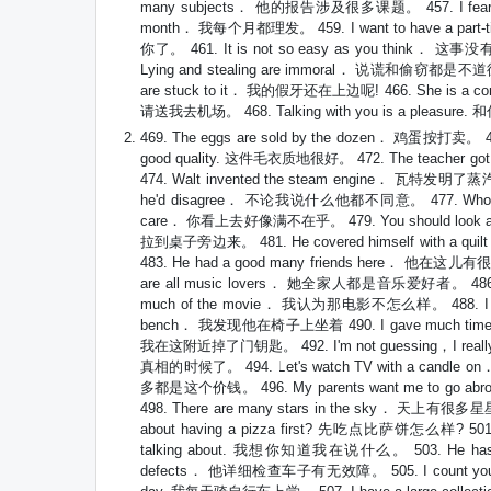
many subjects． 他的报告涉及很多课题。 457. I fear th
month． 我每个月都理发。 459. I want to have a par
你了。 461. It is not so easy as you think． 
Lying and stealing are immoral． 说谎和偷窃都是不道德的
are stuck to it． 我的假牙还在上边呢! 466. She is a c
请送我去机场。 468. Talking with you is a pleasur
469. The eggs are sold by the dozen． 鸡蛋按打卖。 4
good quality. 这件毛衣质地很好。 472. The teacher got
474. Walt invented the steam engine． 瓦特发明了蒸汽
he'd disagree． 不论我说什么他都不同意。 477. Who ever
care． 你看上去好像满不在乎。 479. You should look at 
拉到桌子旁边来。 481. He covered himself with a q
483. He had a good many friends here． 他在这儿有很
are all music lovers． 她全家人都是音乐爱好者。 486. 
much of the movie． 我认为那电影不怎么样。 488. I feel
bench． 我发现他在椅子上坐着 490. I gave much time t
我在这附近掉了门钥匙。 492. I'm not guessing，I reall
真相的时候了。 494. Let's watch TV with a candl
多都是这个价钱。 496. My parents want me to go a
498. There are many stars in the sky． 天上有很
about having a pizza first? 先吃点比萨饼怎么样? 501.
talking about. 我想你知道我在说什么。 503. He has be
defects． 他详细检查车子有无效障。 505. I count you as