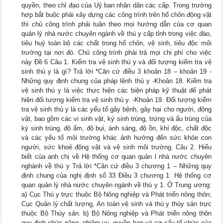
quyền, theo chỉ đạo của Uỷ ban nhân dân các cấp. Trong trường
hợp bắt buộc phải xây dựng các công trình trên hố chôn động vật
thì chủ công trình phải tuân theo mọi hướng dẫn của cơ quan
quản lý nhà nước chuyên ngành về thú y cấp tỉnh trong việc đào,
tiêu huỷ toàn bộ các chất trong hố chôn, vệ sinh, tiêu độc môi
trường tại nơi đó. Chủ công trình phải trả mọi chi phí cho việc
này Đề 6 Câu 1. Kiểm tra vệ sinh thú y và đối tượng kiểm tra vệ
sinh thú y là gì? Trả lời *Căn cứ điều 3 khoản 18 – khoản 19 -
Những quy định chung của pháp lệnh thú y -Khoản 18. Kiểm tra
vệ sinh thú y là việc thực hiện các biện pháp kỹ thuật để phát
hiện đối tượng kiểm tra vệ sinh thú y. -Khoản 19. Đối tượng kiểm
tra vệ sinh thú y là các yếu tố gây bệnh, gây hại cho người, động
vật, bao gồm các vi sinh vật, ký sinh trùng, trứng và ấu trùng của
ký sinh trùng, độ ẩm, độ bụi, ánh sáng, độ ồn, khí độc, chất độc
và các yếu tố môi trường khác ảnh hưởng đến sức khỏe con
người, sức khoẻ động vật và vệ sinh môi trường. Câu 2. Hiểu
biết của anh chị về Hệ thống cơ quan quản l nhà nước chuyên
nghành về thú y Trả lời *Căn cứ điều 3 chương 1 – Những quy
định chung của nghị định số 33 Điều 3 chương 1: Hệ thống cơ
quan quản lý nhà nước chuyên ngành về thú y 1. Ở Trung ương:
a) Cục Thú y trực thuộc Bộ Nông nghiệp và Phát triển nông thôn;
Cục Quản lý chất lượng, An toàn vệ sinh và thú y thủy sản trực
thuộc Bộ Thủy sản. b) Bộ Nông nghiệp và Phát triển nông thôn
quy định chức năng, nhiệm vụ, quyền hạn và cơ cấu tổ chức của