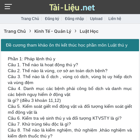
Trang Chủ
Đăng ký
Đăng nhập
Upload
Liên hệ
›
›
Trang Chủ
Kinh Tế - Quản Lý
Luật Học
Đề cương tham khảo ôn thi kết thúc học phần môn Luật thú y
Phần 1: Pháp lệnh thú y
Câu 1. Thế nào là hoạt động thú y?
Câu 2. Thế nào là vùng, cơ sở an toàn dịch bệnh?
Câu 3. Thế nào là ổ dịch , vùng có dịch, vùng bị uy hiếp dịch
và vùng đệm
Câu 4. Danh mục các bệnh phải công bố dịch và danh mục
các bệnh nguy hiểm ở động vật
là gì? (điều 3 khoản 11,12)
Câu 5. Kiểm soát giết mổ động vật và đối tượng kiểm soát giết
mổ động vật là
Câu 6. Kiểm tra vệ sinh thú y và đối tượng KTVSTY là gì?
Câu 7. Khử trùng tiêu độc là gì?
Câu 8. Thế nào là kiểm nghiệm, thử nghiệm ,khảo nghiệm và
kiểm định thuốc thú y?