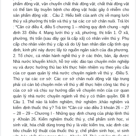
phẩm động vật, vận chuyển chất thải động vật; chất thải động vật
có thể làm lây truyền bệnh cho động vật hoặc gây ô nhiễm cho
sản phẩm động vật. . Câu 2. Hiểu biết của anh chị về mạng lưới
thú y xã phường thị trấn và thú y tại các cơ sở chăn nuôi. Trả lời
: *Căn cứ điều 4, điều 5 chương 1 – những quy định chung - nghị
định 33 -Điều 4. Mạng lưới thú y xã, phường, thị trấn 1. Ở xã,
phường, thị trấn (sau đây gọi là cấp xã) có nhân viên thú y. Phụ
cấp cho nhân viên thú y cấp xã do Uỷ ban nhân dân cấp tỉnh quy
định, kinh phí này được lấy từ nguồn ngân sách của địa phương.
2. Tổ chức, cá nhân hành nghề thú y ở các thôn, bản, ấp được
Nhà nước khuyến khích, hỗ trợ việc đào tạo chuyên môn nghiệp
vụ và được hưởng thù lao khi thực hiện nhiệm vụ theo yêu cầu
của cơ quan quản lý nhà nước chuyên ngành về thú y. -Điều 5.
Thú y tại các cơ sở: Các cơ sở chăn nuôi động vật tập trung
phải có cán bộ chuyên môn về thú y để thực hiện công tác thú y
của cơ sở và chịu sự hướng dẫn về chuyên môn của cơ quan
quản lý nhà nước chuyên ngành về thú y có thẩm quyền. Đề 8
Câu 1. Thế nào là kiểm nghiệm, thử nghiệm ,khảo nghiệm và
kiểm định thuốc thú y? Trả lời *Căn cứ vào điều 3 khoản 26 – 27
– 28 – 29 – Chương I - Những quy định chung của pháp lệnh thú
y -Khoản 26. Kiểm nghiệm thuốc thú y, chế phẩm sinh học, vi
sinh vật, hóa chất dùng trong thú y là việc kiểm tra, xác định các
tiêu chuẩn kỹ thuật của thuốc thú y, chế phẩm sinh học, vi sinh