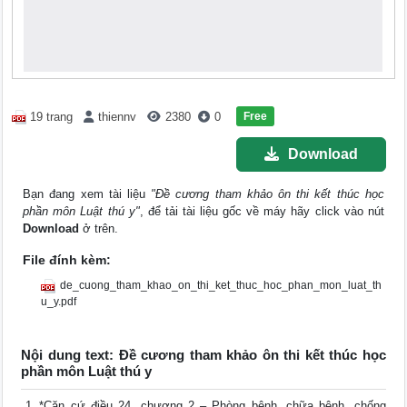
Free
19 trang
thiennv
2380
0
Download
Bạn đang xem tài liệu
"Đề cương tham khảo ôn thi kết thúc học
phần môn Luật thú y"
, để tải tài liệu gốc về máy hãy click vào nút
Download
ở trên.
File đính kèm:
de_cuong_tham_khao_on_thi_ket_thuc_hoc_phan_mon_luat_th
u_y.pdf
Nội dung text: Đề cương tham khảo ôn thi kết thúc học
phần môn Luật thú y
*Căn cứ điều 24, chương 2 – Phòng bệnh, chữa bệnh, chống