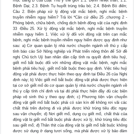
mục bảng B của Luật Thú y thế giới 2.1. Bệnh Nhiệt thán; 2.2.
Bệnh Dại; 2.3. Bệnh Tụ huyết trùng trâu bò; 2.4. Bệnh Bò điên;
Câu 2. Biện pháp xử lý động vật mắc bệnh, nghi mắc bệnh
truyền nhiễm nguy hiểm? Trả lời *Căn cứ điều 25 ,chương 2 -
Phòng bệnh, chữa bệnh, chống dịch bệnh động vật của nghị định
33 -Điều 25. Xử lý động vật mắc bệnh, nghi mắc bệnh truyền
nhiễm nguy hiểm 1. Việc xử lý đối với động vật trên cạn mắc
bệnh, nghi mắc bệnh truyền nhiễm nguy hiểm được quy định như
sau: a) Cơ quan quản lý nhà nước chuyên ngành về thú y cấp
tỉnh báo cáo Sở Nông nghiệp và Phát triển nông thôn để Sở đề
nghị Chủ tịch Uỷ ban nhân dân cấp tỉnh ra quyết định tiêu huỷ,
giết mổ bắt buộc đối với những động vật mắc bệnh, nghi mắc
bệnh phải tiêu huỷ, giết mổ bắt buộc theo quy định. Việc tiêu huỷ
động vật phải được thực hiện theo quy định tại Điều 26 của Nghị
định này; b) Việc giết mổ bắt buộc động vật phải được thực hiện
tại cơ sở giết mổ do cơ quan quản lý nhà nước chuyên ngành về
thú y cấp tỉnh chỉ định và tại đó phải thực hiện đầy đủ các biện
pháp vệ sinh thú y theo quy định; c) Phương tiện vận chuyển
động vật giết mổ bắt buộc phải có sàn kín để không rơi vãi các
chất thải trên đường đi và phải được khử trùng tiêu độc ngay
sau vận chuyển; d) Nơi giết mổ, dụng cụ giết mổ, chất thải của
động vật bị giết mổ bắt buộc phải được xử lý, khử trùng tiêu độc
sau giết mổ; đ) Thân thịt của động vật bị giết mổ bắt buộc không
được sử dụng ở dạng tươi sống, mà phải được xử lý bảo đảm