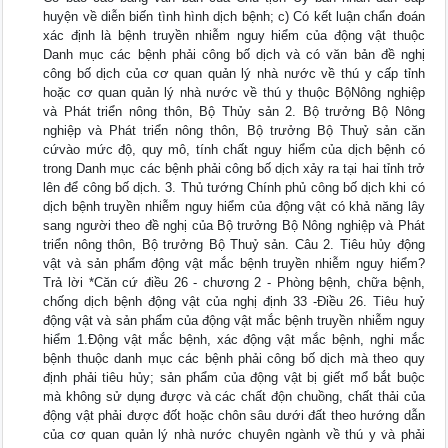
huyện về diễn biến tình hình dịch bệnh; c) Có kết luận chẩn đoán
xác định là bệnh truyền nhiễm nguy hiểm của động vật thuộc
Danh mục các bệnh phải công bố dịch và có văn bản đề nghị
công bố dịch của cơ quan quản lý nhà nước về thú y cấp tỉnh
hoặc cơ quan quản lý nhà nước về thú y thuộc BộNông nghiệp
và Phát triển nông thôn, Bộ Thủy sản 2. Bộ trưởng Bộ Nông
nghiệp và Phát triển nông thôn, Bộ trưởng Bộ Thuỷ sản căn
cứvào mức độ, quy mô, tính chất nguy hiểm của dịch bệnh có
trong Danh mục các bệnh phải công bố dịch xảy ra tại hai tỉnh trở
lên để công bố dịch. 3. Thủ tướng Chính phủ công bố dịch khi có
dịch bệnh truyền nhiễm nguy hiểm của động vật có khả năng lây
sang người theo đề nghị của Bộ trưởng Bộ Nông nghiệp và Phát
triển nông thôn, Bộ trưởng Bộ Thuỷ sản. Câu 2. Tiêu hủy động
vật và sản phẩm động vật mắc bệnh truyền nhiễm nguy hiểm?
Trả lời *Căn cứ điều 26 - chương 2 - Phòng bệnh, chữa bệnh,
chống dịch bệnh động vật của nghị định 33 -Điều 26. Tiêu huỷ
động vật và sản phẩm của động vật mắc bệnh truyền nhiễm nguy
hiểm 1.Động vật mắc bệnh, xác động vật mắc bệnh, nghi mắc
bệnh thuộc danh mục các bệnh phải công bố dịch mà theo quy
định phải tiêu hủy; sản phẩm của động vật bị giết mổ bắt buộc
mà không sử dụng được và các chất độn chuồng, chất thải của
động vật phải được đốt hoặc chôn sâu dưới đất theo hướng dẫn
của cơ quan quản lý nhà nước chuyên ngành về thú y và phải