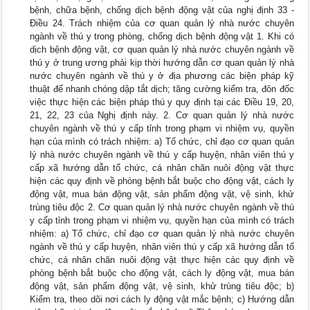
bệnh, chữa bệnh, chống dịch bệnh động vật của nghị định 33 -
Điều 24. Trách nhiệm của cơ quan quản lý nhà nước chuyên
ngành về thú y trong phòng, chống dịch bệnh động vật 1. Khi có
dịch bệnh động vật, cơ quan quản lý nhà nước chuyên ngành về
thú y ở trung ương phải kịp thời hướng dẫn cơ quan quản lý nhà
nước chuyên ngành về thú y ở địa phương các biện pháp kỹ
thuật để nhanh chóng dập tắt dịch; tăng cường kiểm tra, đôn đốc
việc thực hiện các biện pháp thú y quy định tại các Điều 19, 20,
21, 22, 23 của Nghị định này. 2. Cơ quan quản lý nhà nước
chuyên ngành về thú y cấp tỉnh trong phạm vi nhiệm vụ, quyền
hạn của mình có trách nhiệm: a) Tổ chức, chỉ đạo cơ quan quản
lý nhà nước chuyên ngành về thú y cấp huyện, nhân viên thú y
cấp xã hướng dẫn tổ chức, cá nhân chăn nuôi động vật thực
hiện các quy định về phòng bệnh bắt buộc cho động vật, cách ly
động vật, mua bán động vật, sản phẩm động vật, vệ sinh, khử
trùng tiêu độc 2. Cơ quan quản lý nhà nước chuyên ngành về thú
y cấp tỉnh trong phạm vi nhiệm vụ, quyền hạn của mình có trách
nhiệm: a) Tổ chức, chỉ đạo cơ quan quản lý nhà nước chuyên
ngành về thú y cấp huyện, nhân viên thú y cấp xã hướng dẫn tổ
chức, cá nhân chăn nuôi động vật thực hiện các quy định về
phòng bệnh bắt buộc cho động vật, cách ly động vật, mua bán
động vật, sản phẩm động vật, vệ sinh, khử trùng tiêu độc; b)
Kiểm tra, theo dõi nơi cách ly động vật mắc bệnh; c) Hướng dẫn