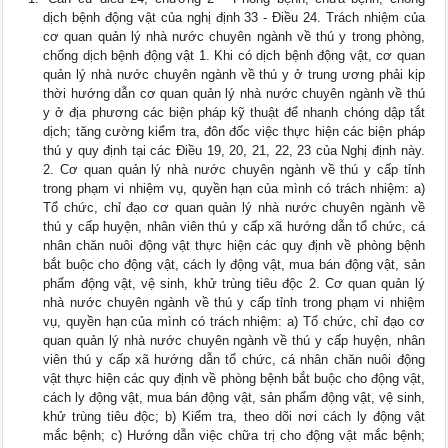
dịch bệnh động vật của nghị định 33 - Điều 24. Trách nhiệm của
cơ quan quản lý nhà nước chuyên ngành về thú y trong phòng,
chống dịch bệnh động vật 1. Khi có dịch bệnh động vật, cơ quan
quản lý nhà nước chuyên ngành về thú y ở trung ương phải kịp
thời hướng dẫn cơ quan quản lý nhà nước chuyên ngành về thú
y ở địa phương các biện pháp kỹ thuật để nhanh chóng dập tắt
dịch; tăng cường kiểm tra, đôn đốc việc thực hiện các biện pháp
thú y quy định tại các Điều 19, 20, 21, 22, 23 của Nghị định này.
2. Cơ quan quản lý nhà nước chuyên ngành về thú y cấp tỉnh
trong phạm vi nhiệm vụ, quyền hạn của mình có trách nhiệm: a)
Tổ chức, chỉ đạo cơ quan quản lý nhà nước chuyên ngành về
thú y cấp huyện, nhân viên thú y cấp xã hướng dẫn tổ chức, cá
nhân chăn nuôi động vật thực hiện các quy định về phòng bệnh
bắt buộc cho động vật, cách ly động vật, mua bán động vật, sản
phẩm động vật, vệ sinh, khử trùng tiêu độc 2. Cơ quan quản lý
nhà nước chuyên ngành về thú y cấp tỉnh trong phạm vi nhiệm
vụ, quyền hạn của mình có trách nhiệm: a) Tổ chức, chỉ đạo cơ
quan quản lý nhà nước chuyên ngành về thú y cấp huyện, nhân
viên thú y cấp xã hướng dẫn tổ chức, cá nhân chăn nuôi động
vật thực hiện các quy định về phòng bệnh bắt buộc cho động vật,
cách ly động vật, mua bán động vật, sản phẩm động vật, vệ sinh,
khử trùng tiêu độc; b) Kiểm tra, theo dõi nơi cách ly động vật
mắc bệnh; c) Hướng dẫn việc chữa trị cho động vật mắc bệnh;