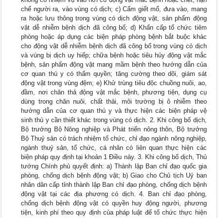
chế người ra, vào vùng có dịch; c) Cấm giết mổ, đưa vào, mang
ra hoặc lưu thông trong vùng có dịch động vật, sản phẩm động
vật dễ nhiễm bệnh dịch đã công bố; d) Khẩn cấp tổ chức tiêm
phòng hoặc áp dụng các biện pháp phòng bệnh bắt buộc khác
cho động vật dễ nhiễm bệnh dịch đã công bố trong vùng có dịch
và vùng bị dịch uy hiếp; chữa bệnh hoặc tiêu hủy động vật mắc
bệnh, sản phẩm động vật mang mầm bệnh theo hướng dẫn của
cơ quan thú y có thẩm quyền; tăng cường theo dõi, giám sát
động vật trong vùng đệm; e) Khử trùng tiêu độc chuồng nuôi, ao,
đầm, nơi chăn thả động vật mắc bệnh, phương tiện, dụng cụ
dùng trong chăn nuôi, chất thải, môi trường bị ô nhiễm theo
hướng dẫn của cơ quan thú y và thực hiện các biện pháp vệ
sinh thú y cần thiết khác trong vùng có dịch. 2. Khi công bố dịch,
Bộ trưởng Bộ Nông nghiệp và Phát triển nông thôn, Bộ trưởng
Bộ Thuỷ sản có trách nhiệm tổ chức, chỉ đạo ngành nông nghiệp,
ngành thuỷ sản, tổ chức, cá nhân có liên quan thực hiện các
biện pháp quy định tại khoản 1 Điều này. 3. Khi công bố dịch, Thủ
tướng Chính phủ quyết định: a) Thành lập Ban chỉ đạo quốc gia
phòng, chống dịch bệnh động vật; b) Giao cho Chủ tịch Uỷ ban
nhân dân cấp tỉnh thành lập Ban chỉ đạo phòng, chống dịch bệnh
động vật tại các địa phương có dịch. 4. Ban chỉ đạo phòng,
chống dịch bệnh động vật có quyền huy động người, phương
tiện, kinh phí theo quy định của pháp luật để tổ chức thực hiện