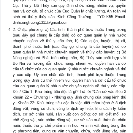
Cục Thú y; Bộ Thủy sản quy định chức năng, nhiệm vụ, quyền
hạn và cơ cấu tổ chức của Cục Quản lý chất lượng, An toàn vệ
sinh và thú y thủy sản. Đinh Công Trưởng – TYD K55 Email:
dinhcongtruong1311@gmail.com
2. Ở địa phương: a) Các tỉnh, thành phố trực thuộc Trung ương
(sau đây gọi chung là cấp tỉnh) có cơ quan quản lý nhà nước
chuyên ngành về thú y cấp tỉnh; b) Các quận, huyện, thị xã,
thành phố thuộc tỉnh (sau đây gọi chung là cấp huyện) có cơ
quan quản lý nhà nước chuyên ngành về thú y cấp huyện; c) Bộ
Nông nghiệp và Phát triển nông thôn, Bộ Thủy sản phối hợp với
Bộ Nội vụ hướng dẫn chức năng, nhiệm vụ, quyền hạn và cơ
cấu tổ chức của cơ quan quản lý nhà nước chuyên ngành về thú
y các cấp. Uỷ ban nhân dân tỉnh, thành phố trực thuộc Trung
ương quy định cụ thể nhiệm vụ, quyền hạn và cơ cấu tổ chức
của cơ quan quản lý nhà nước chuyên ngành về thú y các cấp.
Đề 7 Câu 1. Khử trùng tiêu độc là gì? Trả lời *Căn cứ vào điều 3
khoản 22 – Chương I - Những quy định chung của pháp lệnh thú
y -Khoản 22: Khử trùng tiêu độc là việc diệt mầm bệnh ở ổ dịch
động vật, vùng có dịch, vùng bị dịch uy hiếp; khu cách ly kiểm
dịch, cơ sở chăn nuôi, sản xuất con giống; cơ sở giết mổ, sơ
chế động vật, sản phẩm động vật; cơ sở sản xuất thức ăn chăn
nuôi, thuốc thú y, chế phẩm sinh học, vi sinh vật dùng trong thú
y; phương tiện, dụng cụ vận chuyển, chứa, nhốt động vật, sản