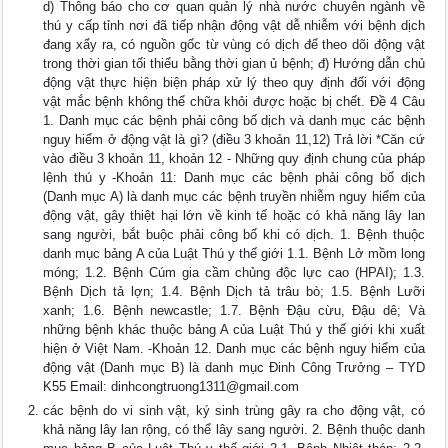
d) Thông báo cho cơ quan quản lý nhà nước chuyên ngành về
thú y cấp tỉnh nơi đã tiếp nhận động vật dễ nhiễm với bệnh dịch
đang xẩy ra, có nguồn gốc từ vùng có dịch để theo dõi động vật
trong thời gian tối thiểu bằng thời gian ủ bệnh; đ) Hướng dẫn chủ
động vật thực hiện biện pháp xử lý theo quy định đối với động
vật mắc bệnh không thể chữa khỏi được hoặc bị chết. Đề 4 Câu
1. Danh mục các bệnh phải công bố dịch và danh mục các bệnh
nguy hiểm ở động vật là gì? (điều 3 khoản 11,12) Trả lời *Căn cứ
vào điều 3 khoản 11, khoản 12 - Những quy định chung của pháp
lệnh thú y -Khoản 11: Danh mục các bệnh phải công bố dịch
(Danh mục A) là danh mục các bệnh truyền nhiễm nguy hiểm của
động vật, gây thiệt hại lớn về kinh tế hoặc có khả năng lây lan
sang người, bắt buộc phải công bố khi có dịch. 1. Bệnh thuộc
danh mục bảng A của Luật Thú y thế giới 1.1. Bệnh Lở mồm long
móng; 1.2. Bệnh Cúm gia cầm chủng độc lực cao (HPAI); 1.3.
Bệnh Dịch tả lợn; 1.4. Bệnh Dịch tả trâu bò; 1.5. Bệnh Lưỡi
xanh; 1.6. Bệnh newcastle; 1.7. Bệnh Đậu cừu, Đậu dê; Và
những bệnh khác thuộc bảng A của Luật Thú y thế giới khi xuất
hiện ở Việt Nam. -Khoản 12. Danh mục các bệnh nguy hiểm của
động vật (Danh mục B) là danh mục Đinh Công Trưởng – TYD
K55 Email:
dinhcongtruong1311@gmail.com
các bệnh do vi sinh vật, ký sinh trùng gây ra cho động vật, có
khả năng lây lan rộng, có thể lây sang người. 2. Bệnh thuộc danh