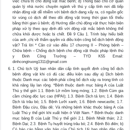
việc chữa trị cho động vật mắc bệnh; d) Thông báo cho cơ quan
quản lý nhà nước chuyên ngành về thú y cấp tỉnh nơi đã tiếp
nhận động vật dễ nhiễm với bệnh dịch đang xẩy ra, có nguồn gốc
từ vùng có dịch để theo dõi động vật trong thời gian tối thiểu
bằng thời gian ủ bệnh; đ) Hướng dẫn chủ động vật thực hiện biện
pháp xử lý theo quy định đối với động vật mắc bệnh không thể
chữa khỏi được hoặc bị chết. Đề 9 Câu 1. Trình bày hiểu biết
của anh ,chị về thẩm quyền và điều kiện công bố dịch bệnh động
vật? Trả lời * Căn cứ vào điều 17 chương II – Phòng bệnh –
Chữa bệnh – Chống dịch bệnh cho động vật thuộc pháp lệnh thú
y Đinh Công Trưởng – TYD K55 Email:
dinhcongtruong1311@gmail.com
1. Chủ tịch Uỷ ban nhân dân cấp tỉnh quyết định công bố dịch
bệnh động vật khi có đủ các điều kiện sau đây a) Dịch bệnh
thuộc Danh mục các bệnh phải công bố dịch xảy ra trong tỉnh có
khả năng lây lan rộng. *Bệnh thuộc danh mục bảng A của Luật
Thú y thế giới 1.1. Bệnh Lở mồm long móng; 1.2. Bệnh Cúm gia
cầm chủng độc lực cao (HPAI); 1.3. Bệnh Dịch tả lợn; 1.4. Bệnh
Dịch tả trâu bò; 1.5. Bệnh Lưỡi xanh; 1.6. Bệnh newcastle; 1.7.
Bệnh Đậu cừu, Đậu dê; Và những bệnh khác thuộc bảng A của
Luật Thú y thế giới khi xuất hiện ở Việt Nam. * Bệnh thuộc danh
mục bảng B của Luật Thú y thế giới 2.1. Bệnh Nhiệt thán; 2.2.
Bệnh Dại; 2.3. Bệnh Tụ huyết trùng trâu bò; 2.4. Bệnh Bò điên; b)
Có báo cáo bằng văn bản của Chủ tịch Uỷ ban nhân dân cấp