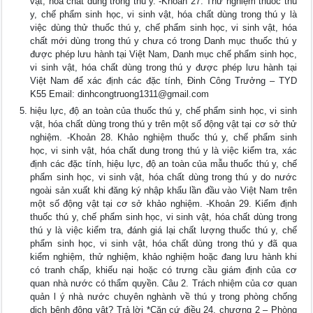
vật, hóa chất dùng trong thú y. -Khoản 27. Thử nghiệm thuốc thú
y, chế phẩm sinh học, vi sinh vật, hóa chất dùng trong thú y là
việc dùng thử thuốc thú y, chế phẩm sinh học, vi sinh vật, hóa
chất mới dùng trong thú y chưa có trong Danh mục thuốc thú y
được phép lưu hành tại Việt Nam, Danh mục chế phẩm sinh học,
vi sinh vật, hóa chất dùng trong thú y được phép lưu hành tại
Việt Nam để xác định các đặc tính, Đinh Công Trưởng – TYD
K55 Email:
dinhcongtruong1311@gmail.com
hiệu lực, độ an toàn của thuốc thú y, chế phẩm sinh học, vi sinh
vật, hóa chất dùng trong thú y trên một số động vật tại cơ sở thử
nghiệm. -Khoản 28. Khảo nghiệm thuốc thú y, chế phẩm sinh
học, vi sinh vật, hóa chất dung trong thú y là việc kiểm tra, xác
định các đặc tính, hiệu lực, độ an toàn của mẫu thuốc thú y, chế
phẩm sinh học, vi sinh vật, hóa chất dùng trong thú y do nước
ngoài sản xuất khi đăng ký nhập khẩu lần đầu vào Việt Nam trên
một số động vật tại cơ sở khảo nghiệm. -Khoản 29. Kiểm định
thuốc thú y, chế phẩm sinh học, vi sinh vật, hóa chất dùng trong
thú y là việc kiểm tra, đánh giá lại chất lượng thuốc thú y, chế
phẩm sinh học, vi sinh vật, hóa chất dùng trong thú y đã qua
kiểm nghiệm, thử nghiệm, khảo nghiệm hoặc đang lưu hành khi
có tranh chấp, khiếu nại hoặc có trưng cầu giám định của cơ
quan nhà nước có thẩm quyền. Câu 2. Trách nhiệm của cơ quan
quản l ý nhà nước chuyên nghành về thú y trong phòng chống
dịch bệnh động vật? Trả lời *Căn cứ điều 24, chương 2 – Phòng