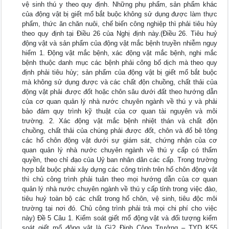
vệ sinh thú y theo quy định. Những phụ phẩm, sản phẩm khác
của động vật bị giết mổ bắt buộc không sử dụng được làm thực
phẩm, thức ăn chăn nuôi, chế biến công nghiệp thì phải tiêu hủy
theo quy định tại Điều 26 của Nghị định này.(Điều 26. Tiêu huỷ
động vật và sản phẩm của động vật mắc bệnh truyền nhiễm nguy
hiểm 1. Động vật mắc bệnh, xác động vật mắc bệnh, nghi mắc
bệnh thuộc danh mục các bệnh phải công bố dịch mà theo quy
định phải tiêu hủy; sản phẩm của động vật bị giết mổ bắt buộc
mà không sử dụng được và các chất độn chuồng, chất thải của
động vật phải được đốt hoặc chôn sâu dưới đất theo hướng dẫn
của cơ quan quản lý nhà nước chuyên ngành về thú y và phải
bảo đảm quy trình kỹ thuật của cơ quan tài nguyên và môi
trường. 2. Xác động vật mắc bệnh nhiệt thán và chất độn
chuồng, chất thải của chúng phải được đốt, chôn và đổ bê tông
các hố chôn động vật dưới sự giám sát, chứng nhận của cơ
quan quản lý nhà nước chuyên ngành về thú y cấp có thẩm
quyền, theo chỉ đạo của Uỷ ban nhân dân các cấp. Trong trường
hợp bắt buộc phải xây dựng các công trình trên hố chôn động vật
thì chủ công trình phải tuân theo mọi hướng dẫn của cơ quan
quản lý nhà nước chuyên ngành về thú y cấp tỉnh trong việc đào,
tiêu huỷ toàn bộ các chất trong hố chôn, vệ sinh, tiêu độc môi
trường tại nơi đó. Chủ công trình phải trả mọi chi phí cho việc
này) Đề 5 Câu 1. Kiểm soát giết mổ động vật và đối tượng kiểm
soát giết mổ động vật là Gì? Đinh Công Trưởng – TYD K55