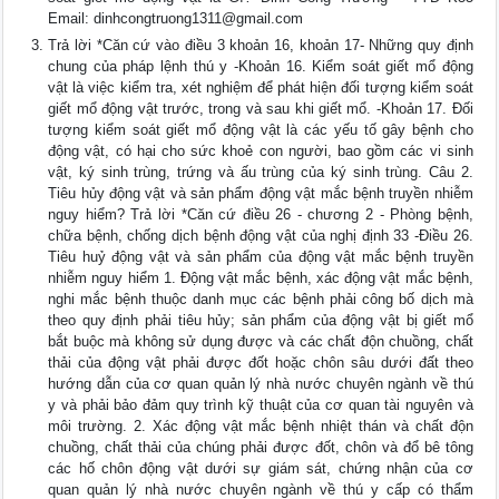
Email:
dinhcongtruong1311@gmail.com
Trả lời *Căn cứ vào điều 3 khoản 16, khoản 17- Những quy định
chung của pháp lệnh thú y -Khoản 16. Kiểm soát giết mổ động
vật là việc kiểm tra, xét nghiệm để phát hiện đối tượng kiểm soát
giết mổ động vật trước, trong và sau khi giết mổ. -Khoản 17. Đối
tượng kiểm soát giết mổ động vật là các yếu tố gây bệnh cho
động vật, có hại cho sức khoẻ con người, bao gồm các vi sinh
vật, ký sinh trùng, trứng và ấu trùng của ký sinh trùng. Câu 2.
Tiêu hủy động vật và sản phẩm động vật mắc bệnh truyền nhiễm
nguy hiểm? Trả lời *Căn cứ điều 26 - chương 2 - Phòng bệnh,
chữa bệnh, chống dịch bệnh động vật của nghị định 33 -Điều 26.
Tiêu huỷ động vật và sản phẩm của động vật mắc bệnh truyền
nhiễm nguy hiểm 1. Động vật mắc bệnh, xác động vật mắc bệnh,
nghi mắc bệnh thuộc danh mục các bệnh phải công bố dịch mà
theo quy định phải tiêu hủy; sản phẩm của động vật bị giết mổ
bắt buộc mà không sử dụng được và các chất độn chuồng, chất
thải của động vật phải được đốt hoặc chôn sâu dưới đất theo
hướng dẫn của cơ quan quản lý nhà nước chuyên ngành về thú
y và phải bảo đảm quy trình kỹ thuật của cơ quan tài nguyên và
môi trường. 2. Xác động vật mắc bệnh nhiệt thán và chất độn
chuồng, chất thải của chúng phải được đốt, chôn và đổ bê tông
các hố chôn động vật dưới sự giám sát, chứng nhận của cơ
quan quản lý nhà nước chuyên ngành về thú y cấp có thẩm