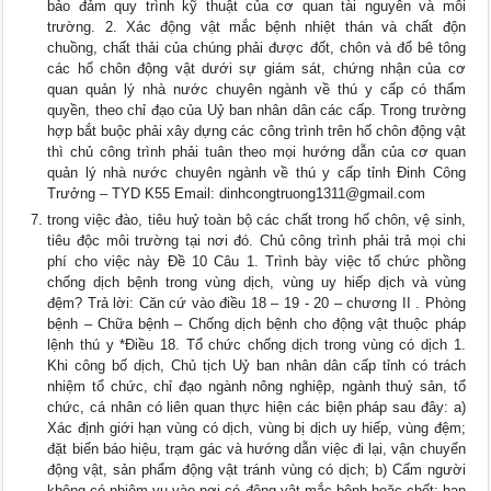
bảo đảm quy trình kỹ thuật của cơ quan tài nguyên và môi
trường. 2. Xác động vật mắc bệnh nhiệt thán và chất độn
chuồng, chất thải của chúng phải được đốt, chôn và đổ bê tông
các hố chôn động vật dưới sự giám sát, chứng nhận của cơ
quan quản lý nhà nước chuyên ngành về thú y cấp có thẩm
quyền, theo chỉ đạo của Uỷ ban nhân dân các cấp. Trong trường
hợp bắt buộc phải xây dựng các công trình trên hố chôn động vật
thì chủ công trình phải tuân theo mọi hướng dẫn của cơ quan
quản lý nhà nước chuyên ngành về thú y cấp tỉnh Đinh Công
Trưởng – TYD K55 Email:
dinhcongtruong1311@gmail.com
trong việc đào, tiêu huỷ toàn bộ các chất trong hố chôn, vệ sinh,
tiêu độc môi trường tại nơi đó. Chủ công trình phải trả mọi chi
phí cho việc này Đề 10 Câu 1. Trình bày việc tổ chức phồng
chống dịch bệnh trong vùng dịch, vùng uy hiếp dịch và vùng
đệm? Trả lời: Căn cứ vào điều 18 – 19 - 20 – chương II . Phòng
bệnh – Chữa bệnh – Chống dịch bệnh cho động vật thuộc pháp
lệnh thú y *Điều 18. Tổ chức chống dịch trong vùng có dịch 1.
Khi công bố dịch, Chủ tịch Uỷ ban nhân dân cấp tỉnh có trách
nhiệm tổ chức, chỉ đạo ngành nông nghiệp, ngành thuỷ sản, tổ
chức, cá nhân có liên quan thực hiện các biện pháp sau đây: a)
Xác định giới hạn vùng có dịch, vùng bị dịch uy hiếp, vùng đệm;
đặt biển báo hiệu, trạm gác và hướng dẫn việc đi lại, vận chuyển
động vật, sản phẩm động vật tránh vùng có dịch; b) Cấm người
không có nhiệm vụ vào nơi có động vật mắc bệnh hoặc chết; hạn