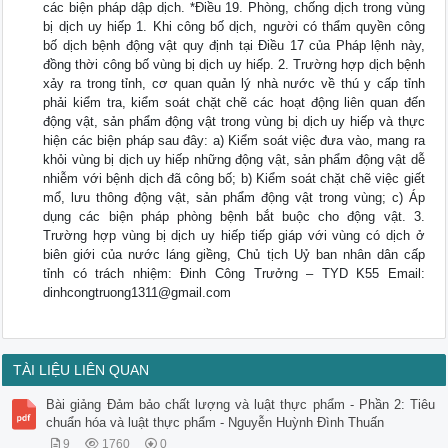
các biện pháp dập dịch. *Điều 19. Phòng, chống dịch trong vùng
bị dịch uy hiếp 1. Khi công bố dịch, người có thẩm quyền công
bố dịch bệnh động vật quy định tại Điều 17 của Pháp lệnh này,
đồng thời công bố vùng bị dịch uy hiếp. 2. Trường hợp dịch bệnh
xảy ra trong tỉnh, cơ quan quản lý nhà nước về thú y cấp tỉnh
phải kiểm tra, kiểm soát chặt chẽ các hoạt động liên quan đến
động vật, sản phẩm động vật trong vùng bị dịch uy hiếp và thực
hiện các biện pháp sau đây: a) Kiểm soát việc đưa vào, mang ra
khỏi vùng bị dịch uy hiếp những động vật, sản phẩm động vật dễ
nhiễm với bệnh dịch đã công bố; b) Kiểm soát chặt chẽ việc giết
mổ, lưu thông động vật, sản phẩm động vật trong vùng; c) Áp
dụng các biện pháp phòng bệnh bắt buộc cho động vật. 3.
Trường hợp vùng bị dịch uy hiếp tiếp giáp với vùng có dịch ở
biên giới của nước láng giềng, Chủ tịch Uỷ ban nhân dân cấp
tỉnh có trách nhiệm: Đinh Công Trưởng – TYD K55 Email:
dinhcongtruong1311@gmail.com
TÀI LIỆU LIÊN QUAN
Bài giảng Đảm bảo chất lượng và luật thực phẩm - Phần 2: Tiêu
chuẩn hóa và luật thực phẩm - Nguyễn Huỳnh Đình Thuấn
9
1760
0