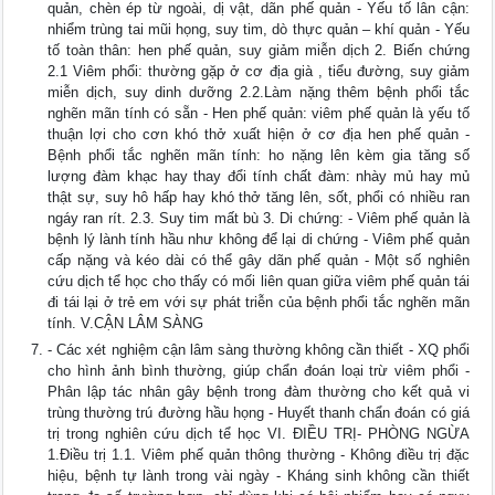
quản, chèn ép từ ngoài, dị vật, dãn phế quản - Yếu tố lân cận:
nhiểm trùng tai mũi họng, suy tim, dò thực quản – khí quản - Yếu
tố toàn thân: hen phế quản, suy giảm miễn dịch 2. Biến chứng
2.1 Viêm phổi: thường gặp ở cơ địa già , tiểu đường, suy giảm
miễn dịch, suy dinh dưỡng 2.2.Làm nặng thêm bệnh phổi tắc
nghẽn mãn tính có sẵn - Hen phế quản: viêm phế quản là yếu tố
thuận lợi cho cơn khó thở xuất hiện ở cơ địa hen phế quản -
Bệnh phổi tắc nghẽn mãn tính: ho nặng lên kèm gia tăng số
lượng đàm khạc hay thay đổi tính chất đàm: nhày mủ hay mủ
thật sự, suy hô hấp hay khó thở tăng lên, sốt, phổi có nhiều ran
ngáy ran rít. 2.3. Suy tim mất bù 3. Di chứng: - Viêm phế quản là
bệnh lý lành tính hầu như không để lại di chứng - Viêm phế quản
cấp nặng và kéo dài có thể gây dãn phế quản - Một số nghiên
cứu dịch tể học cho thấy có mối liên quan giữa viêm phế quản tái
đi tái lại ở trẻ em với sự phát triễn của bệnh phổi tắc nghẽn mãn
tính. V.CẬN LÂM SÀNG
- Các xét nghiệm cận lâm sàng thường không cần thiết - XQ phổi
cho hình ảnh bình thường, giúp chẩn đoán loại trừ viêm phổi -
Phân lập tác nhân gây bệnh trong đàm thường cho kết quả vi
trùng thường trú đường hầu họng - Huyết thanh chẩn đoán có giá
trị trong nghiên cứu dịch tể học VI. ĐIỀU TRỊ- PHÒNG NGỪA
1.Điều trị 1.1. Viêm phế quản thông thường - Không điều trị đặc
hiệu, bệnh tự lành trong vài ngày - Kháng sinh không cần thiết