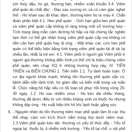
sởi thủy đậu, ho gà, thương hàn, nhiểm xoắn khuẩn 3.4. Viêm
phế quản do chất độc: - Đau sau xương ức và có cảm giác nghẹt
thở - Ho khan sau đó khạc đàm, thường kèm ho ra máu 4. Chẩn
đoán phân biệt 4.1. Hen phế quản: - Giới hạn giữa hen phế quản
và viêm phế quản cấp không rõ ràng trong một số trường hợp -
Tình trạng tăng mẫn cảm đường hô hấp và hội chứng tắc nghẽn
tạm thời có thể ghi nhận trong viêm phế quản cấp mà không có
tiền căn hen phế quản hay dị ứng. - Mặt khác các cơn hen phế
quản có thể biểu hiện bằng tình trạng viêm phế quản tái đi tái lại
nhiều lần, nhất là trẻ em. 4.1. Viêm phổi ở người già Viêm phổi ở
người già thường không điển hình,có thể chỉ là triệu chứng viêm
phế quản, nên chụp XQ ở những trường hợp này. IV. TIẾN
TRIỂN và BIẾN CHỨNG 1. Tiến triển 1.1. Tự lành hoàn toàn: Ở
cơ địa người khỏe mạnh, không tổn thương phế quản sẳn có,
bệnh diễn tiến lành tính, ho giảm dần và biến mất trong vài tuần
lễ. Chức năng hô hấp nếu có rối loạn sẽ phục hồi trong vòng 20-
30 ngày. 1.2. Ho sau nhiểm virus - Ho kéo dài nhiều tháng,
thường đã được điều trị với nhiều kháng sinh và thuốc ho nhưng
không đáp ứng - Ho xuất hiện khi hít khí lạnh hoặc gắng sức
- Nguyên nhân do tổn thương niêm mạc phế quản làm lộ các thụ
thể nhạy cảm với kích thích nằm trong lớp dưới niêm mạc.
1.3.Viêm phế quản kéo dài: thường có yếu tố thúc đẩy - Yếu tố
ngoại lai: thuốc lá, ô nhiểm môi trường - Yếu tố tại chổ: u nội phế