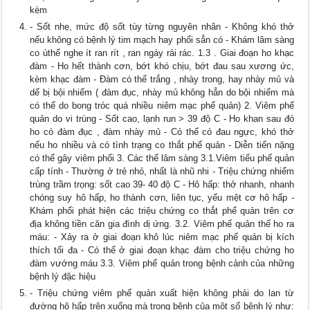
kèm
- Sốt nhẹ, mức độ sốt tùy từng nguyên nhân - Không khó thở
nếu không có bệnh lý tim mạch hay phổi sẳn có - Khám lâm sàng
co ùthể nghe ít ran rít , ran ngáy rải rác. 1.3 . Giai đoạn ho khạc
đàm - Ho hết thành cơn, bớt khó chịu, bớt đau sau xương ức,
kèm khạc đàm - Đàm có thể trắng , nhày trong, hay nhày mủ và
dể bị bội nhiểm ( đàm đục, nhày mủ không hẳn do bội nhiểm mà
có thể do bong tróc quá nhiều niêm mạc phế quản) 2. Viêm phế
quản do vi trùng - Sốt cao, lạnh run > 39 độ C - Ho khan sau đó
ho có đàm đục , đàm nhày mủ - Có thể có đau ngực, khó thở
nếu ho nhiều và có tình trạng co thắt phế quản - Diễn tiến nặng
có thể gây viêm phổi 3. Các thể lâm sàng 3.1.Viêm tiểu phế quản
cấp tính - Thường ở trẻ nhỏ, nhất là nhũ nhi - Triệu chứng nhiểm
trùng trầm trọng: sốt cao 39- 40 độ C - Hô hấp: thở nhanh, nhanh
chóng suy hô hấp, ho thành cơn, liên tục, yếu mệt cơ hô hấp -
Khám phổi phát hiện các triệu chứng co thắt phế quản trên cơ
địa không tiền căn gia đình dị ứng. 3.2. Viêm phế quản thể ho ra
máu: - Xảy ra ở giai đoạn khô lúc niêm mạc phế quản bị kích
thích tối đa - Có thể ở giai đoạn khạc đàm cho triệu chứng ho
đàm vướng máu 3.3. Viêm phế quản trong bệnh cảnh của những
bệnh lý đặc hiệu
- Triệu chứng viêm phế quản xuất hiện không phải do lan từ
đường hô hấp trên xuống mà trong bệnh của một số bệnh lý như: