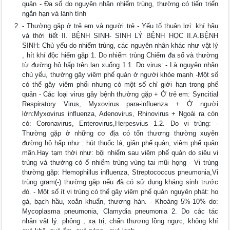
quản - Đa số do nguyên nhân nhiểm trùng, thường có tiến triển
ngắn hạn và lành tính
- Thường gặp ở trẻ em và người trẻ - Yếu tố thuận lợi: khí hậu
và thời tiết II. BỆNH SINH- SINH LÝ BỆNH HỌC II.A.BỆNH
SINH: Chủ yếu do nhiểm trùng, các nguyên nhân khác như vật lý
, hít khí độc hiếm gặp 1. Do nhiểm trùng Chiếm đa số và thường
từ đường hô hấp trên lan xuống 1.1. Do virus: - Là nguyên nhân
chủ yếu, thường gây viêm phế quản ở người khỏe mạnh -Một số
có thể gây viêm phổi nhưng có một số chỉ giới hạn trong phế
quản - Các loại virus gây bệnh thường gặp + Ở trẻ em: Syncitial
Respiratory Virus, Myxovirus para-influenza + Ở người
lớn:Myxovirus influenza, Adenovirus, Rhinovirus + Ngoài ra còn
có: Coronavirus, Enterovirus,Herpesvius 1.2. Do vi trùng: -
Thường gặp ở những cơ địa có tổn thương thường xuyên
đường hô hấp như : hút thuốc lá, giãn phế quản, viêm phế quản
mãn.Hay tạm thời như: bội nhiểm sau viêm phế quản do siêu vi
trùng và thường có ổ nhiểm trùng vùng tai mũi họng - Vi trùng
thường gặp: Hemophillus influenza, Streptococcus pneumonia,Vi
trùng gram(-) thường gặp nếu đã có sử dụng kháng sinh trước
đó. - Một số ít vi trùng có thể gây viêm phế quản nguyên phát: ho
gà, bạch hầu, xoắn khuẩn, thương hàn. - Khoảng 5%-10% do:
Mycoplasma pneumonia, Clamydia pneumonia 2. Do các tác
nhân vật lý: phỏng , xạ trị, chấn thương lồng ngực, không khí