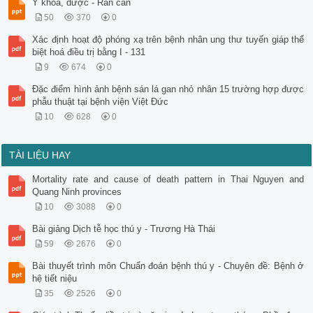
Y khoa, dược - Rắn cắn
50
370
0
Xác định hoạt độ phóng xạ trên bệnh nhân ung thư tuyến giáp thể
biệt hoá điều trị bằng I - 131
9
674
0
Đặc điểm hình ảnh bệnh sán lá gan nhỏ nhân 15 trường hợp được
phẫu thuật tại bệnh viện Việt Đức
10
628
0
TÀI LIỆU HAY
Mortality rate and cause of death pattern in Thai Nguyen and
Quang Ninh provinces
10
3088
0
Bài giảng Dịch tễ học thú y - Trương Hà Thái
59
2676
0
Bài thuyết trình môn Chuẩn đoán bệnh thú y - Chuyên đề: Bệnh ở
hệ tiết niệu
35
2526
0