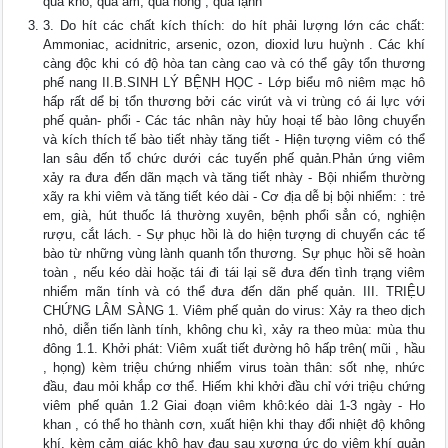
quá khô, quá ẩm, quá nóng , quá lạnh
3. Do hít các chất kích thích: do hít phải lượng lớn các chất:
Ammoniac, acidnitric, arsenic, ozon, dioxid lưu huỳnh . Các khí
càng độc khi có độ hòa tan càng cao và có thể gây tổn thương
phế nang II.B.SINH LÝ BỆNH HỌC - Lớp biểu mô niêm mạc hô
hấp rất dể bị tổn thương bởi các virút và vi trùng có ái lực với
phế quản- phổi - Các tác nhân này hủy hoại tế bào lông chuyển
và kích thích tế bào tiết nhày tăng tiết - Hiện tượng viêm có thể
lan sâu đến tổ chức dưới các tuyến phế quản.Phản ứng viêm
xảy ra đưa đến dãn mạch và tăng tiết nhày - Bội nhiểm thường
xãy ra khi viêm và tăng tiết kéo dài - Cơ địa dễ bị bội nhiểm: : trẻ
em, già, hút thuốc lá thường xuyên, bệnh phổi sẳn có, nghiện
rượu, cắt lách. - Sự phục hồi là do hiện tượng di chuyển các tế
bào từ những vùng lành quanh tổn thương. Sự phục hồi sẽ hoàn
toàn , nếu kéo dài hoặc tái đi tái lại sẽ đưa đến tình trạng viêm
nhiểm mãn tính và có thể đưa đến dãn phế quản. III. TRIỆU
CHỨNG LÂM SÀNG 1. Viêm phế quản do virus: Xảy ra theo dịch
nhỏ, diễn tiến lành tính, không chu kì, xảy ra theo mùa: mùa thu
đông 1.1. Khởi phát: Viêm xuất tiết đường hô hấp trên( mũi , hầu
, họng) kèm triệu chứng nhiểm virus toàn thân: sốt nhẹ, nhức
đầu, đau mỏi khắp cơ thể. Hiếm khi khởi đầu chỉ với triệu chứng
viêm phế quản 1.2 Giai đoạn viêm khô:kéo dài 1-3 ngày - Ho
khan , có thể ho thành cơn, xuất hiện khi thay đổi nhiệt độ không
khí, kèm cảm giác khô hay đau sau xương ức do viêm khí quản