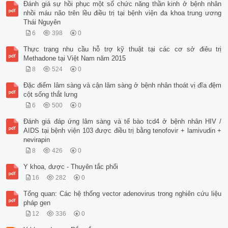
Đánh giá sự hồi phục một số chức năng thần kinh ở bệnh nhân
nhồi máu não trên lều điều trị tại bệnh viện đa khoa trung ương
Thái Nguyên
6
398
0
Thực trạng nhu cầu hỗ trợ kỹ thuật tại các cơ sở điêu trị
Methadone tại Việt Nam năm 2015
8
524
0
Đặc điểm lâm sàng và cận lâm sàng ở bệnh nhân thoát vị đĩa đệm
cột sống thắt lưng
6
500
0
Đánh giá đáp ứng lâm sàng và tế bào tcd4 ở bệnh nhân HIV /
AIDS tại bệnh viện 103 được điều trị bằng tenofovir + lamivudin +
nevirapin
8
426
0
Y khoa, dược - Thuyên tắc phổi
16
282
0
Tổng quan: Các hệ thống vector adenovirus trong nghiên cứu liệu
pháp gen
12
336
0