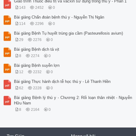
Giáo trình Thuốc điều trị và văcxin sử dụng trong thú y - Phần 1
143
2452
0
Bài giảng Chẩn đoán bệnh thú y - Nguyễn Thị Ngân
114
2296
0
Bài giảng Bệnh Tụ huyết trùng gia cầm (Pasteurellosis avium)
29
2276
0
Bài giảng Bệnh dịch tả vịt
8
2274
0
Bài giảng Bệnh suyễn lợn
12
2232
0
Bài giảng Thực hành dịch tễ học thú y - Lê Thanh Hiền
62
2228
0
Bài giảng Bệnh lý thú y - Chương 2: Rối loạn thân nhiệt - Nguyễn
Hữu Nam
8
2164
0