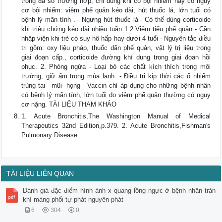
trong đa số trường hợp, chỉ dùng khi có bội nhiểm hay có nguy
cơ bội nhiểm: viêm phế quản kéo dài, hút thuốc lá, lớn tuổi có
bệnh lý mãn tính . - Ngưng hút thuốc lá - Có thể dùng corticoide
khi triệu chứng kéo dài nhiều tuần 1.2.Viêm tiểu phế quản - Cần
nhập viện khi trẻ có suy hô hấp hay dưới 4 tuổi - Nguyên tắc điều
trị gồm: oxy liệu pháp, thuốc dãn phế quản, vật lý trị liệu trong
giai đoạn cấp., corticoide đường khí dung trong giai đọan hồi
phục. 2. Phòng ngừa - Loại bỏ các chất kích thích trong môi
trường, giữ ấm trong mùa lạnh. - Điều trị kịp thời các ổ nhiểm
trùng tai –mũi- họng - Vaccin chỉ áp dụng cho những bệnh nhân
có bệnh lý mãn tính, lớn tuổi do viêm phế quản thường có nguy
cơ nặng. TÀI LIỆU THAM KHẢO
1. Acute Bronchitis,The Washington Manual of Medical
Therapeutics 32nd Edition,p.379. 2. Acute Bronchitis,Fishman's
Pulmonary Disease
TÀI LIỆU LIÊN QUAN
Đánh giá đặc điểm hình ảnh x quang lồng ngực ở bệnh nhân tràn
khí màng phổi tự phát nguyên phát
6
304
0