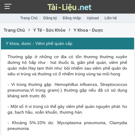
Trang Chủ
Đăng ký
Đăng nhập
Upload
Liên hệ
›
›
Trang Chủ
Y Tế - Sức Khỏe
Y Khoa - Dược
Y khoa, dược - Viêm phế quản cấp
Thường gặp ở những cơ địa có tổn thương thường xuyên
đường hô hấp như : hút thuốc lá, giãn phế quản, viêm phế
quản mãn.Hay tạm thời như: bội nhiểm sau viêm phế quản do
siêu vi trùng và thường có ổ nhiểm trùng vùng tai mũi họng
- Vi trùng thường gặp: Hemophillus influenza, Streptococcus
pneumonia,Vi trùng gram(-) thường gặp nếu đã có sử dụng
kháng sinh trước đó.
- Một số ít vi trùng có thể gây viêm phế quản nguyên phát: ho
gà, bạch hầu, xoắn khuẩn, thương hàn.
- Khoảng 5%-10% do: Mycoplasma pneumonia, Clamydia
pneumonia