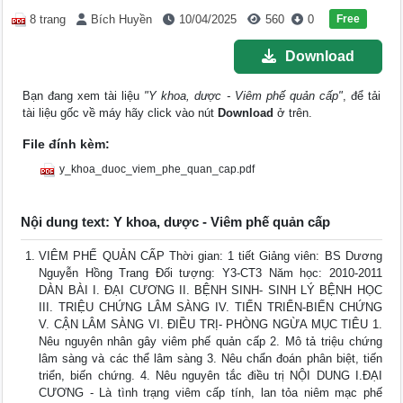
Free
8 trang
Bích Huyền
10/04/2025
560
0
Download
Bạn đang xem tài liệu
"Y khoa, dược - Viêm phế quản cấp"
, để tải
tài liệu gốc về máy hãy click vào nút
Download
ở trên.
File đính kèm:
y_khoa_duoc_viem_phe_quan_cap.pdf
Nội dung text: Y khoa, dược - Viêm phế quản cấp
VIÊM PHẾ QUẢN CẤP Thời gian: 1 tiết Giảng viên: BS Dương
Nguyễn Hồng Trang Đối tượng: Y3-CT3 Năm học: 2010-2011
DÀN BÀI I. ĐẠI CƯƠNG II. BỆNH SINH- SINH LÝ BỆNH HỌC
III. TRIỆU CHỨNG LÂM SÀNG IV. TIẾN TRIỂN-BIẾN CHỨNG
V. CẬN LÂM SÀNG VI. ĐIỀU TRỊ- PHÒNG NGỪA MỤC TIÊU 1.
Nêu nguyên nhân gây viêm phế quản cấp 2. Mô tả triệu chứng
lâm sàng và các thể lâm sàng 3. Nêu chẩn đoán phân biệt, tiến
triển, biến chứng. 4. Nêu nguyên tắc điều trị NỘI DUNG I.ĐẠI
CƯƠNG - Là tình trạng viêm cấp tính, lan tỏa niêm mạc phế