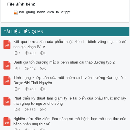
File đính kèm:
bai_giang_benh_dich_ta_vit.ppt
TÀI LIỆU LIÊN QUAN
Kết quả bước đầu của phẫu thuật điều trị bệnh võng mạc trẻ đẻ
non giai đoạn IV, V
7
400
0
Đánh giá tổn thương mắt ở bệnh nhân đái tháo đường typ 2
7
442
0
Tình trạng khớp cắn của một nhóm sinh viên trường Đại học Y -
Dược ĐH Thái Nguyên
6
450
0
Phát triển kỹ thuật làm giảm tỷ lệ tai biến của phẫu thuật mở lấy
thận ghép từ người cho sống
6
386
0
Nghiên cứu đặc điểm lâm sàng và mô bệnh học mô ung thư của
bệnh nhân ung thư vú