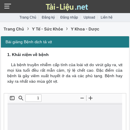
Trang Chủ
Đăng ký
Đăng nhập
Upload
Liên hệ
›
›
Trang Chủ
Y Tế - Sức Khỏe
Y Khoa - Dược
Bài giảng Bệnh dịch tả vịt
1. Khái niệm về bệnh
Là bệnh truyền nhiễm cấp tính của loài vịt do virút gây ra, vịt
mọi lứa tuổi đều rất mẫn cảm, tỷ lệ chết cao. Đặc điểm của
bệnh là gây viêm xuất huyết ở da và các phủ tạng. Bệnh hay
xảy ra nhất vào mùa gột vịt.