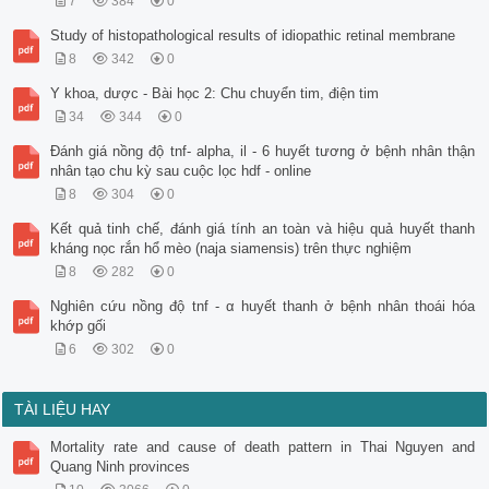
7
384
0
Study of histopathological results of idiopathic retinal membrane
8
342
0
Y khoa, dược - Bài học 2: Chu chuyển tim, điện tim
34
344
0
Đánh giá nồng độ tnf- alpha, il - 6 huyết tương ở bệnh nhân thận
nhân tạo chu kỳ sau cuộc lọc hdf - online
8
304
0
Kết quả tinh chế, đánh giá tính an toàn và hiệu quả huyết thanh
kháng nọc rắn hổ mèo (naja siamensis) trên thực nghiệm
8
282
0
Nghiên cứu nồng độ tnf - α huyết thanh ở bệnh nhân thoái hóa
khớp gối
6
302
0
TÀI LIỆU HAY
Mortality rate and cause of death pattern in Thai Nguyen and
Quang Ninh provinces