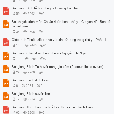
10
3066
0
Bài giảng Dịch tễ học thú y - Trương Hà Thái
59
2662
0
Bài thuyết trình môn Chuẩn đoán bệnh thú y - Chuyên đề: Bệnh ở
hệ tiết niệu
35
2506
0
Giáo trình Thuốc điều trị và văcxin sử dụng trong thú y - Phần 1
143
2446
0
Bài giảng Chẩn đoán bệnh thú y - Nguyễn Thị Ngân
114
2288
0
Bài giảng Bệnh Tụ huyết trùng gia cầm (Pasteurellosis avium)
29
2260
0
Bài giảng Bệnh dịch tả vịt
8
2254
0
Bài giảng Bệnh suyễn lợn
12
2214
0
Bài giảng Thực hành dịch tễ học thú y - Lê Thanh Hiền
62
2208
0