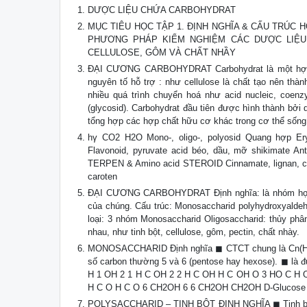
DƯỢC LIỆU CHỨA CARBOHYDRAT
MỤC TIÊU HỌC TẬP 1. ĐỊNH NGHĨA & CẤU TRÚC H
PHƯƠNG PHÁP KIỂM NGHIỆM CÁC DƯỢC LIỆU 
CELLULOSE, GÔM VÀ CHẤT NHẦY
ĐẠI CƯƠNG CARBOHYDRAT Carbohydrat là một hợp chấ
nguyên tố hỗ trợ : như cellulose là chất tạo nên th
nhiều quá trình chuyển hoá như acid nucleic, coenz
(glycosid). Carbohydrat đầu tiên được hình thành bởi
tổng hợp các hợp chất hữu cơ khác trong cơ thể sống
hγ CO2 H2O Mono-, oligo-, polyosid Quang hợp Ery
Flavonoid, pyruvate acid béo, dầu, mỡ shikimate A
TERPEN & Amino acid STEROID Cinnamate, lignan, coum
caroten
ĐẠI CƯƠNG CARBOHYDRAT Định nghĩa: là nhóm hợp 
của chúng. Cấu trúc: Monosaccharid polyhydroxyalde
loại: 3 nhóm Monosaccharid Oligosaccharid: thủy phâ
nhau, như tinh bột, cellulose, gôm, pectin, chất nhày.
MONOSACCHARID Định nghĩa ◼ CTCT chung là Cn(H2O)n
số carbon thường 5 và 6 (pentose hay hexose). ◼ là 
H 1 OH 2 1 H C OH 2 2 H C OH H C OH O 3 HO C H 
H C O H C O 6 CH2OH 6 6 CH2OH CH2OH D-Glucose 
POLYSACCHARID – TINH BỘT ĐỊNH NGHĨA ◼ Tinh bột là