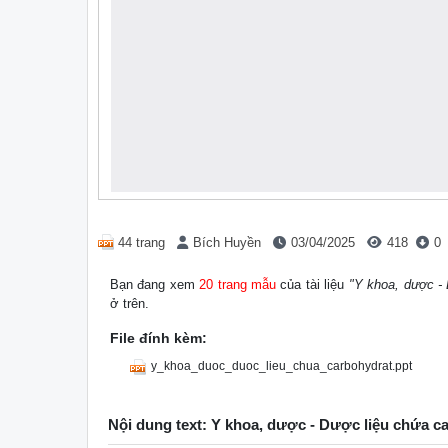
44 trang
Bích Huyền
03/04/2025
418
0
Bạn đang xem
20 trang mẫu
của tài liệu
"Y khoa, dược - 
ở trên.
File đính kèm:
y_khoa_duoc_duoc_lieu_chua_carbohydrat.ppt
Nội dung text: Y khoa, dược - Dược liệu chứa c