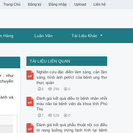
Trang Chủ
Đăng ký
Đăng nhập
Upload
Liên hệ
ân Hàng
Luận Văn
Tài Liệu Khác
TÀI LIỆU LIÊN QUAN
Nghiên cứu đặc điểm lâm sàng, cận lâm
ợ : như
sàng, hình ảnh pet/ct của bệnh ung thư
 chuyển
thực quản
6
296
0
hành và
Đánh giá kết quả điều trị bệnh nhân nhồi
máu não tại bệnh viện đa khoa tỉnh Phú
Thọ
7
526
0
Đánh giá kết quả phẫu thuật nội soi điều
trị nang buồng trứng lành tính tại bệnh