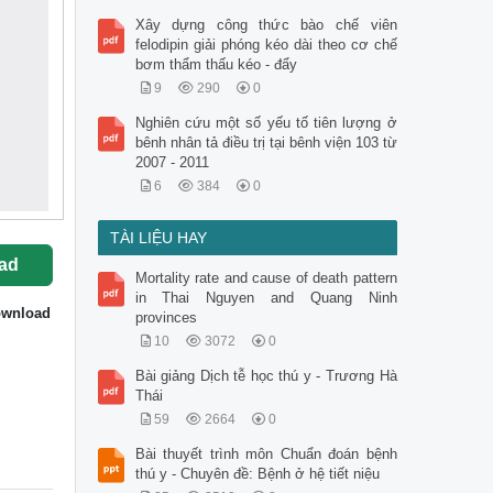
Xây dựng công thức bào chế viên
felodipin giải phóng kéo dài theo cơ chế
bơm thẩm thấu kéo - đẩy
9
290
0
Nghiên cứu một số yếu tố tiên lượng ở
bênh nhân tả điều trị tại bênh viện 103 từ
2007 - 2011
6
384
0
TÀI LIỆU HAY
ad
Mortality rate and cause of death pattern
in Thai Nguyen and Quang Ninh
wnload
provinces
10
3072
0
Bài giảng Dịch tễ học thú y - Trương Hà
Thái
59
2664
0
Bài thuyết trình môn Chuẩn đoán bệnh
thú y - Chuyên đề: Bệnh ở hệ tiết niệu