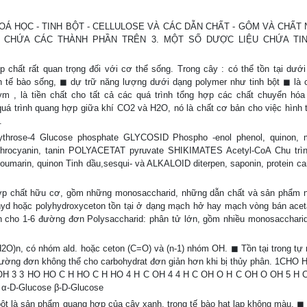
OÁ HỌC - TINH BỘT - CELLULOSE VÀ CÁC DẪN CHẤT - GÔM VÀ CHẤT 
CHỨA CÁC THÀNH PHẦN TRÊN 3. MỘT SỐ DƯỢC LIỆU CHỨA TIN
t rất quan trọng đối với cơ thể sống. Trong cây : có thể tồn tại dướ
ành tế bào sống, ◼ dự trữ năng lượng dưới dạng polymer như tinh bột ◼ là 
ym , là tiền chất cho tất cả các quá trình tổng hợp các chất chuyển hóa
 quá trình quang hợp giữa khí CO2 và H2O, nó là chất cơ bản cho việc hình 
.
throse-4 Glucose phosphate GLYCOSID Phospho -enol phenol, quinon, m
nthrocyanin, tanin POLYACETAT pyruvate SHIKIMATES Acetyl-CoA Chu trì
arin, quinon Tinh dầu,sesqui- và ALKALOID diterpen, saponin, protein car
chất hữu cơ, gồm những monosaccharid, những dẫn chất và sản phẩm n
hyd hoặc polyhydroxyceton tồn tại ở dạng mạch hở hay mạch vòng bán acet
n cho 1-6 đường đơn Polysaccharid: phân tử lớn, gồm nhiều monosaccharid
, có nhóm ald. hoặc ceton (C=O) và (n-1) nhóm OH. ◼ Tồn tại trong tự 
đường đơn không thể cho carbohydrat đơn giản hơn khi bị thủy phân. 1CHO
OH 3 3 HO HO C H HO C H HO 4 H C OH 4 4 H C OH O H C OH O OH 5 H C
α-D-Glucose β-D-Glucose
 sản phẩm quang hợp của cây xanh, trong tế bào hạt lạp không màu. ◼ 