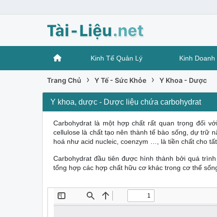
Kinh Tế Quản Lý
Kinh Doanh 
›
›
Trang Chủ
Y Tế - Sức Khỏe
Y Khoa - Dược
Y khoa, dược - Dược liệu chứa carbohydrat
Carbohydrat là một hợp chất rất quan trọng đối với
cellulose là chất tạo nên thành tế bào sống, dự trữ 
hoá như acid nucleic, coenzym …, là tiền chất cho tấ
Carbohydrat đầu tiên được hình thành bởi quá trìn
tổng hợp các hợp chất hữu cơ khác trong cơ thể sốn