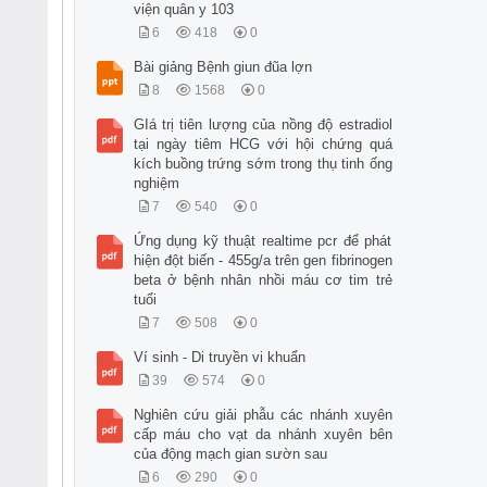
viện quân y 103
6
418
0
Bài giảng Bệnh giun đũa lợn
8
1568
0
GIá trị tiên lượng của nồng độ estradiol
tại ngày tiêm HCG với hội chứng quá
kích buồng trứng sớm trong thụ tinh ống
nghiệm
7
540
0
Ứng dụng kỹ thuật realtime pcr để phát
hiện đột biến - 455g/a trên gen fibrinogen
beta ở bệnh nhân nhồi máu cơ tim trẻ
tuổi
7
508
0
Ví sinh - Di truyền vi khuẩn
39
574
0
Nghiên cứu giải phẫu các nhánh xuyên
cấp máu cho vạt da nhánh xuyên bên
của động mạch gian sườn sau
6
290
0