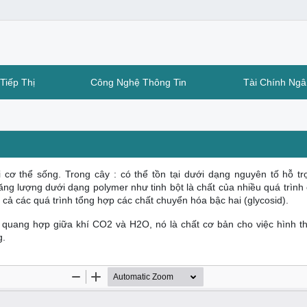
Tiếp Thị
Công Nghệ Thông Tin
Tài Chính Ng
 cơ thể sống. Trong cây : có thể tồn tại dưới dạng nguyên tố hỗ tr
năng lượng dưới dạng polymer như tinh bột là chất của nhiều quá trình
t cả các quá trình tổng hợp các chất chuyển hóa bậc hai (glycosid).
h quang hợp giữa khí CO2 và H2O, nó là chất cơ bản cho việc hình t
g.