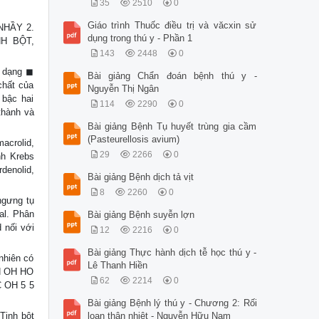
35
2510
0
Giáo trình Thuốc điều trị và văcxin sử
NHẦY 2.
dụng trong thú y - Phần 1
H BỘT,
143
2448
0
i dạng ◼
Bài giảng Chẩn đoán bệnh thú y -
chất của
Nguyễn Thị Ngân
 bậc hai
114
2290
0
thành và
Bài giảng Bệnh Tụ huyết trùng gia cầm
(Pasteurellosis avium)
acrolid,
29
2266
0
nh Krebs
denolid,
Bài giảng Bệnh dịch tả vịt
8
2260
0
gưng tụ
al. Phân
Bài giảng Bệnh suyễn lợn
 nối với
12
2216
0
Bài giảng Thực hành dịch tễ học thú y -
nhiên có
Lê Thanh Hiền
 H OH HO
62
2214
0
 OH 5 5
Bài giảng Bệnh lý thú y - Chương 2: Rối
Tinh bột
loạn thân nhiệt - Nguyễn Hữu Nam