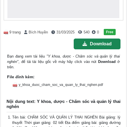
Free
9 trang
Bích Huyền
31/03/2025
540
0
Download
Bạn đang xem tài liệu
"Y khoa, dược - Chăm sóc và quản lý thai
nghén"
, để tải tài liệu gốc về máy hãy click vào nút
Download
ở
trên.
File đính kèm:
y_khoa_duoc_cham_soc_va_quan_ly_thai_nghen.pdf
Nội dung text: Y khoa, dược - Chăm sóc và quản lý thai
nghén
Tên bài: CHĂM SÓC VÀ QUẢN LÝ THAI NGHÉN Bài giảng: lý
thuyết Thời gian giảng: 02 tiết Địa điểm giảng bài: giảng đường