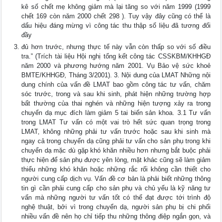
kê số chết mẹ không giảm mà lại tăng so với năm 1999 (1999
chết 169 còn năm 2000 chết 298 ). Tuy vậy đây cũng có thể là
dấu hiệu đáng mừng vì công tác thu thập số liệu đã tương đối
đầy
đủ hơn trước, nhưng thực tế này vẫn còn thấp so với số điều
tra.” (Trích tài liệu Hội nghị tổng kết công tác CSSKBM/KHHGĐ
năm 2000 và phương hướng năm 2001. Vụ Bảo vệ sức khoẻ
BMTE/KHHGĐ, Tháng 3/2001). 3. Nội dung của LMAT Những nội
dung chính của vấn đề LMAT bao gồm công tác tư vấn, chăm
sóc trước, trong và sau khi sinh, phát hiện những trường hợp
bất thường của thai nghén và những hiện tượng xảy ra trong
chuyển dạ mục đích làm giảm 5 tai biến sản khoa. 3.1 Tư vấn
trong LMAT Tư vấn có một vai trò hết sức quan trọng trong
LMAT, không những phải tư vấn trước hoặc sau khi sinh mà
ngay cả trong chuyển dạ cũng phải tư vấn cho sản phụ trong khi
chuyển dạ mặc dù gặp khó khăn nhiều hơn nhưng bắt buộc phải
thực hiện để sản phụ được yên lòng, mặt khác cũng sẽ làm giảm
thiểu những khó khăn hoặc những rắc rối không cần thiết cho
người cung cấp dịch vụ. Vấn đề cơ bản là phải biết những thông
tin gì cần phải cung cấp cho sản phụ và chủ yếu là kỹ năng tư
vấn mà những người tư vấn tốt có thể đạt được tới trình độ
nghệ thuật, bởi vì trong chuyển dạ, người sản phụ bị chi phối
nhiều vấn đề nên họ chỉ tiếp thu những thông điệp ngắn gọn, và