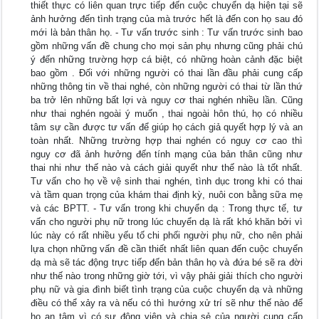
thiết thực có liên quan trực tiếp đến cuộc chuyển dạ hiện tại sẽ
ảnh hưởng đến tình trạng của mà trước hết là đến con họ sau đó
mới là bản thân họ. - Tư vấn trước sinh : Tư vấn trước sinh bao
gồm những vấn đề chung cho mọi sản phụ nhưng cũng phải chú
ý đến những trường hợp cá biệt, có những hoàn cảnh đặc biệt
bao gồm . Đối với những người có thai lần đầu phải cung cấp
những thông tin về thai nghé, còn những người có thai từ lần thứ
ba trở lên những bất lợi và nguy cơ thai nghén nhiều lần. Cũng
như thai nghén ngoài ý muốn , thai ngoài hôn thú, họ có nhiều
tâm sự cần được tư vấn để giúp họ cách giả quyết hợp lý và an
toàn nhất. Những trường hợp thai nghén có nguy cơ cao thì
nguy cơ đã ảnh hưởng đến tính mạng của bản thân cũng như
thai nhi như thế nào và cách giải quyết như thế nào là tốt nhất.
Tư vấn cho họ về vệ sinh thai nghén, tình dục trong khi có thai
và tầm quan trọng của khám thai định kỳ, nuôi con bằng sữa mẹ
và các BPTT. - Tư vấn trong khi chuyển dạ : Trong thực tế, tư
vấn cho người phụ nữ trong lúc chuyển dạ là rất khó khăn bởi vì
lúc này có rất nhiều yếu tố chi phối người phụ nữ, cho nên phải
lựa chọn những vấn đề cần thiết nhất liên quan đến cuộc chuyển
dạ mà sẽ tác động trực tiếp đến bản thân họ và đứa bé sẽ ra đời
như thế nào trong những giờ tới, vì vậy phải giải thích cho người
phụ nữ và gia đình biết tình trạng của cuộc chuyển dạ và những
điều có thể xảy ra và nếu có thì hướng xử trí sẽ như thế nào để
họ an tâm vì có sự động viên và chia sẻ của người cung cấp