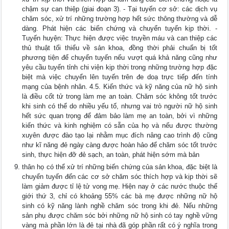
chậm sự can thiệp (giai đoạn 3). - Tại tuyến cơ sở: các dịch vụ
chăm sóc, xử trí những trường hợp hết sức thông thường và dễ
dàng. Phát hiện các biến chứng và chuyển tuyến kịp thời. -
Tuyến huyện: Thực hiện được việc truyền máu và can thiệp các
thủ thuật tối thiểu về sản khoa, đồng thời phải chuẩn bị tốt
phương tiện để chuyển tuyến nếu vượt quá khả năng cũng như
yêu cầu tuyến tỉnh chi viện kịp thời trong những trường hợp đặc
biệt mà việc chuyển lên tuyến trên đe doạ trực tiếp đến tính
mạng của bệnh nhân. 4.5. Kiến thức và kỹ năng của nữ hộ sinh
là điều cốt tử trong làm mẹ an toàn. Chăm sóc không tốt trước
khi sinh có thể do nhiều yếu tố, nhưng vai trò người nữ hộ sinh
hết sức quan trọng để đảm bảo làm mẹ an toàn, bởi vì những
kiến thức và kinh nghiệm có sẵn của họ và nếu được thường
xuyên được đào tạo lại nhằm mục đích nâng cao trình độ cũng
như kĩ năng đẻ ngày càng được hoàn hảo để chăm sóc tốt trước
sinh, thực hiện đỡ đẻ sạch, an toàn, phát hiện sớm mà bản
thân họ có thể xử trí những biến chứng của sản khoa, đặc biệt là
chuyển tuyến đến các cơ sở chăm sóc thích hợp và kịp thời sẽ
làm giảm được tỉ lệ tử vong mẹ. Hiện nay ở các nước thuộc thế
giới thứ 3, chỉ có khoảng 55% các bà mẹ được những nữ hộ
sinh có kỹ năng lành nghề chăm sóc trong khi đẻ. Nếu những
sản phụ được chăm sóc bởi những nữ hộ sinh có tay nghề vững
vàng mà phần lớn là đẻ tại nhà đã góp phần rất có ý nghĩa trong