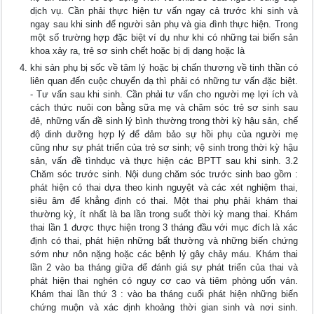
dịch vụ. Cần phải thực hiện tư vấn ngay cả trước khi sinh và
ngay sau khi sinh để người sản phụ và gia đình thực hiện. Trong
một số trường hợp đặc biệt ví dụ như khi có những tai biến sản
khoa xảy ra, trẻ sơ sinh chết hoặc bị dị dạng hoặc là
khi sản phụ bị sốc về tâm lý hoặc bị chấn thương về tinh thần có
liên quan đến cuộc chuyển dạ thì phải có những tư vấn đặc biệt.
- Tư vấn sau khi sinh. Cần phải tư vấn cho người mẹ lợi ích và
cách thức nuôi con bằng sữa mẹ và chăm sóc trẻ sơ sinh sau
đẻ, những vấn đề sinh lý bình thường trong thời kỳ hậu sản, chế
độ dinh dưỡng hợp lý để đảm bảo sự hồi phụ của người mẹ
cũng như sự phát triển của trẻ sơ sinh; vệ sinh trong thời kỳ hậu
sản, vấn đề tìnhdục và thực hiện các BPTT sau khi sinh. 3.2
Chăm sóc trước sinh. Nội dung chăm sóc trước sinh bao gồm :
phát hiện có thai dựa theo kinh nguyệt và các xét nghiệm thai,
siêu âm để khẳng định có thai. Một thai phụ phải khám thai
thường kỳ, ít nhất là ba lần trong suốt thời kỳ mang thai. Khám
thai lần 1 được thực hiện trong 3 tháng đầu với mục đích là xác
định có thai, phát hiện những bất thường và những biến chứng
sớm như nôn nặng hoặc các bệnh lý gây chảy máu. Khám thai
lần 2 vào ba tháng giữa để đánh giá sự phát triển của thai và
phát hiện thai nghén có nguy cơ cao và tiêm phòng uốn ván.
Khám thai lần thứ 3 : vào ba tháng cuối phát hiện những biến
chứng muộn và xác định khoảng thời gian sinh và nơi sinh.