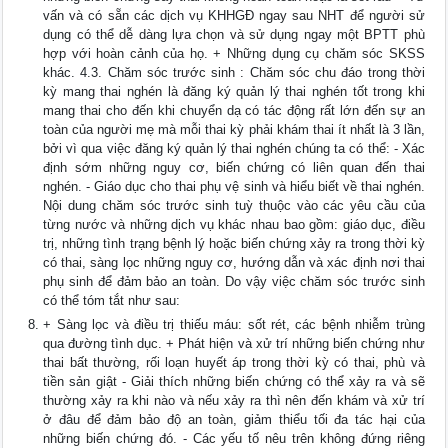
vấn và có sẵn các dịch vụ KHHGĐ ngay sau NHT để người sử
dụng có thể dễ dàng lựa chọn và sử dụng ngay một BPTT phù
hợp với hoàn cảnh của họ. + Những dụng cụ chăm sóc SKSS
khác. 4.3. Chăm sóc trước sinh : Chăm sóc chu đáo trong thời
kỳ mang thai nghén là đăng ký quản lý thai nghén tốt trong khi
mang thai cho đến khi chuyển dạ có tác động rất lớn đến sự an
toàn của người mẹ mà mỗi thai kỳ phải khám thai ít nhất là 3 lần,
bởi vì qua việc đăng ký quản lý thai nghén chúng ta có thể: - Xác
định sớm những nguy cơ, biến chứng có liên quan đến thai
nghén. - Giáo dục cho thai phụ vệ sinh và hiểu biết về thai nghén.
Nội dung chăm sóc trước sinh tuỳ thuộc vào các yêu cầu của
từng nước và những dịch vụ khác nhau bao gồm: giáo dục, điều
trị, những tình trạng bệnh lý hoặc biến chứng xảy ra trong thời kỳ
có thai, sàng lọc những nguy cơ, hướng dẫn và xác định nơi thai
phụ sinh để đảm bảo an toàn. Do vậy việc chăm sóc trước sinh
có thể tóm tắt như sau:
+ Sàng lọc và điều trị thiếu máu: sốt rét, các bệnh nhiễm trùng
qua đường tình dục. + Phát hiện và xử trí những biến chứng như
thai bất thường, rối loạn huyết áp trong thời kỳ có thai, phù và
tiền sản giật - Giải thích những biến chứng có thể xảy ra và sẽ
thường xảy ra khi nào và nếu xảy ra thì nên đến khám và xử trí
ở đâu để đảm bảo độ an toàn, giảm thiểu tối đa tác hại của
những biến chứng đó. - Các yếu tố nêu trên không đứng riêng