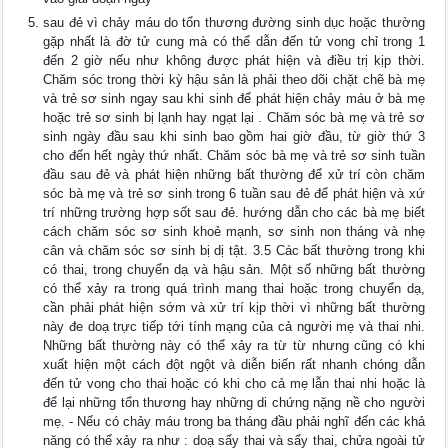
sau đẻ vì chảy máu do tổn thương đường sinh dục hoặc thường
gặp nhất là đờ tử cung mà có thể dẫn đến tử vong chỉ trong 1
đến 2 giờ nếu như không được phát hiện và điều trị kịp thời.
Chăm sóc trong thời kỳ hậu sản là phải theo dõi chặt chẽ bà mẹ
và trẻ sơ sinh ngay sau khi sinh để phát hiện chảy máu ở bà mẹ
hoặc trẻ sơ sinh bị lạnh hay ngạt lại . Chăm sóc bà mẹ và trẻ sơ
sinh ngày đầu sau khi sinh bao gồm hai giờ đầu, từ giờ thứ 3
cho đến hết ngày thứ nhất. Chăm sóc bà mẹ và trẻ sơ sinh tuần
đầu sau đẻ và phát hiện những bất thường để xử trí còn chăm
sóc bà mẹ và trẻ sơ sinh trong 6 tuần sau đẻ để phát hiện và xứ
trí những trường hợp sốt sau đẻ. hướng dẫn cho các bà mẹ biết
cách chăm sóc sơ sinh khoẻ mạnh, sơ sinh non tháng và nhẹ
cân và chăm sóc sơ sinh bị dị tật. 3.5 Các bất thường trong khi
có thai, trong chuyển dạ và hậu sản. Một số những bất thường
có thể xảy ra trong quá trình mang thai hoặc trong chuyển dạ,
cần phải phát hiện sớm và xử trí kịp thời vì những bất thường
này đe doạ trực tiếp tới tính mạng của cả người mẹ và thai nhi.
Những bất thường này có thể xảy ra từ từ nhưng cũng có khi
xuất hiện một cách đột ngột và diễn biến rất nhanh chóng dẫn
đến tử vong cho thai hoặc có khi cho cả mẹ lẫn thai nhi hoặc là
để lại những tổn thương hay những di chứng nặng nề cho người
mẹ. - Nếu có chảy máu trong ba tháng đầu phải nghĩ đến các khả
năng có thể xảy ra như : doạ sẩy thai và sẩy thai, chửa ngoài tử