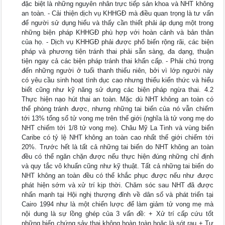
đặc biệt là những nguyên nhân trực tiếp sản khoa và NHT không
an toàn. - Cải thiện dịch vụ KHHGĐ mà điều quan trọng là tư vấn
để người sử dụng hiểu và thấy cần thiết phải áp dụng một trong
những biện pháp KHHGĐ phù hợp với hoàn cảnh và bản thân
của họ. - Dịch vụ KHHGĐ phải được phổ biến rộng rãi, các biện
pháp và phương tiện tránh thai phải sẵn sàng, đa dạng, thuận
tiện ngay cả các biện pháp tránh thai khẩn cấp. - Phải chú trọng
đến những người ở tuổi thanh thiếu niên, bởi vì lớp người này
có yêu cầu sinh hoạt tình dục cao nhưng thiếu kiến thức và hiểu
biết cũng như kỹ năng sử dụng các biện pháp ngừa thai. 4.2
Thực hiện nạo hút thai an toàn. Mặc dù NHT không an toàn có
thể phòng tránh được, nhưng những tai biến của nó vẫn chiếm
tới 13% tổng số tử vong mẹ trên thế giới (nghĩa là tử vong mẹ do
NHT chiếm tới 1/8 tử vong mẹ). Châu Mỹ La Tinh và vùng biển
Caribe có tỷ lệ NHT không an toàn cao nhất thế giới chiếm tới
20%. Trước hết là tất cả những tai biến do NHT không an toàn
đều có thể ngăn chặn được nếu thực hiện đúng những chỉ định
và quy tắc vô khuẩn cũng như kỹ thuật. Tất cả những tai biến do
NHT không an toàn đều có thể khắc phục được nếu như được
phát hiện sớm và xử trí kịp thời. Chăm sóc sau NHT đã được
nhấn mạnh tại Hội nghị thượng đỉnh về dân số và phát triển tại
Cairo 1994 như là một chiến lược để làm giảm tử vong mẹ mà
nội dung là sự lồng ghép của 3 vấn đề: + Xử trí cấp cứu tốt
những biến chứng sảy thai không hoàn toàn hoặc là sót rau + Tư