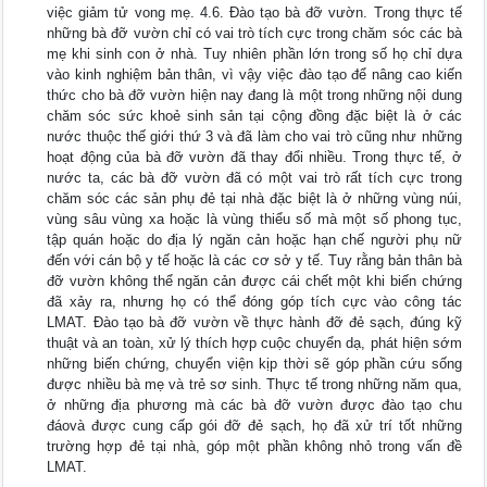
việc giảm tử vong mẹ. 4.6. Đào tạo bà đỡ vườn. Trong thực tế
những bà đỡ vườn chỉ có vai trò tích cực trong chăm sóc các bà
mẹ khi sinh con ở nhà. Tuy nhiên phần lớn trong số họ chỉ dựa
vào kinh nghiệm bản thân, vì vậy việc đào tạo để nâng cao kiến
thức cho bà đỡ vườn hiện nay đang là một trong những nội dung
chăm sóc sức khoẻ sinh sản tại cộng đồng đặc biệt là ở các
nước thuộc thế giới thứ 3 và đã làm cho vai trò cũng như những
hoạt động của bà đỡ vườn đã thay đổi nhiều. Trong thực tế, ở
nước ta, các bà đỡ vườn đã có một vai trò rất tích cực trong
chăm sóc các sản phụ đẻ tại nhà đặc biệt là ở những vùng núi,
vùng sâu vùng xa hoặc là vùng thiểu số mà một số phong tục,
tập quán hoặc do địa lý ngăn cản hoặc hạn chế người phụ nữ
đến với cán bộ y tế hoặc là các cơ sở y tế. Tuy rằng bản thân bà
đỡ vườn không thể ngăn cản được cái chết một khi biến chứng
đã xảy ra, nhưng họ có thể đóng góp tích cực vào công tác
LMAT. Đào tạo bà đỡ vườn về thực hành đỡ đẻ sạch, đúng kỹ
thuật và an toàn, xử lý thích hợp cuộc chuyển dạ, phát hiện sớm
những biến chứng, chuyển viện kịp thời sẽ góp phần cứu sống
được nhiều bà mẹ và trẻ sơ sinh. Thực tế trong những năm qua,
ở những địa phương mà các bà đỡ vườn được đào tạo chu
đáovà được cung cấp gói đỡ đẻ sạch, họ đã xử trí tốt những
trường hợp đẻ tại nhà, góp một phần không nhỏ trong vấn đề
LMAT.