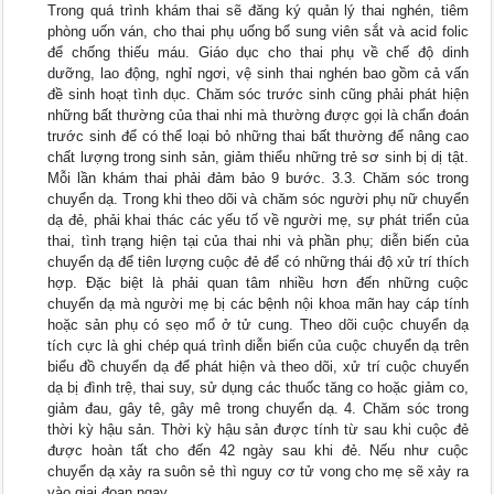
Trong quá trình khám thai sẽ đăng ký quản lý thai nghén, tiêm
phòng uốn ván, cho thai phụ uống bổ sung viên sắt và acid folic
để chống thiếu máu. Giáo dục cho thai phụ về chế độ dinh
dưỡng, lao động, nghỉ ngơi, vệ sinh thai nghén bao gồm cả vấn
đề sinh hoạt tình dục. Chăm sóc trước sinh cũng phải phát hiện
những bất thường của thai nhi mà thường được gọi là chẩn đoán
trước sinh để có thể loại bỏ những thai bất thường để nâng cao
chất lượng trong sinh sản, giảm thiểu những trẻ sơ sinh bị dị tật.
Mỗi lần khám thai phải đảm bảo 9 bước. 3.3. Chăm sóc trong
chuyển dạ. Trong khi theo dõi và chăm sóc người phụ nữ chuyển
dạ đẻ, phải khai thác các yếu tố về người mẹ, sự phát triển của
thai, tình trạng hiện tại của thai nhi và phần phụ; diễn biến của
chuyển dạ để tiên lượng cuộc đẻ để có những thái độ xử trí thích
hợp. Đặc biệt là phải quan tâm nhiều hơn đến những cuộc
chuyển dạ mà người mẹ bị các bệnh nội khoa mãn hay cáp tính
hoặc sản phụ có sẹo mổ ở tử cung. Theo dõi cuộc chuyển dạ
tích cực là ghi chép quá trình diễn biến của cuộc chuyển dạ trên
biểu đồ chuyển dạ để phát hiện và theo dõi, xử trí cuộc chuyển
dạ bị đình trệ, thai suy, sử dụng các thuốc tăng co hoặc giảm co,
giảm đau, gây tê, gây mê trong chuyển dạ. 4. Chăm sóc trong
thời kỳ hậu sản. Thời kỳ hậu sản được tính từ sau khi cuộc đẻ
được hoàn tất cho đến 42 ngày sau khi đẻ. Nếu như cuộc
chuyển dạ xảy ra suôn sẻ thì nguy cơ tử vong cho mẹ sẽ xảy ra
vào giai đoạn ngay