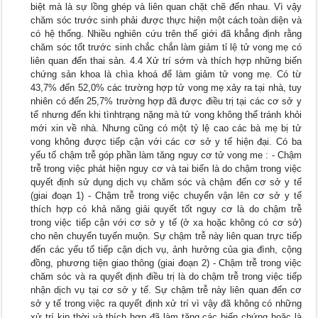
biệt mà là sự lồng ghép và liên quan chặt chẽ đến nhau. Vì vậy
chăm sóc trước sinh phải được thực hiện một cách toàn diện và
có hệ thống. Nhiều nghiên cứu trên thế giới đã khẳng định rằng
chăm sóc tốt trước sinh chắc chắn làm giảm tỉ lệ tử vong mẹ có
liên quan đến thai sản. 4.4 Xử trí sớm và thích hợp những biến
chứng sản khoa là chìa khoá để làm giảm tử vong mẹ. Có từ
43,7% đến 52,0% các trường hợp tử vong mẹ xảy ra tại nhà, tuy
nhiên có đến 25,7% trường hợp đã được điều trị tại các cơ sở y
tế nhưng đến khi tìnhtrạng nặng mà tử vong không thể tránh khỏi
mới xin về nhà. Nhưng cũng có một tỷ lệ cao các bà mẹ bị tử
vong không được tiếp cận với các cơ sở y tế hiện đại. Có ba
yếu tố chậm trễ góp phần làm tăng nguy cơ tử vong me : - Chậm
trễ trong việc phát hiện nguy cơ và tai biến là do chậm trong việc
quyết định sử dụng dịch vụ chăm sóc và chậm đến cơ sở y tế
(giai đoạn 1) - Chậm trễ trong việc chuyển vận lên cơ sở y tế
thích hợp có khả năng giải quyết tốt nguy cơ là do chậm trễ
trong việc tiếp cận với cơ sở y tế (ở xa hoặc không có cơ sở)
cho nên chuyển tuyến muộn. Sự chậm trễ này liên quan trực tiếp
đến các yếu tố tiếp cận dịch vụ, ảnh hưởng của gia đình, cộng
đồng, phương tiện giao thông (giai đoạn 2) - Chậm trễ trong việc
chăm sóc và ra quyết định điều trị là do chậm trễ trong việc tiếp
nhận dịch vụ tại cơ sở y tế. Sự chậm trễ này liên quan đến cơ
sở y tế trong việc ra quyết định xử trí vì vậy đã không có những
xử trí kịp thời và thích hợp đã làm tăng các biến chứng hoặc là