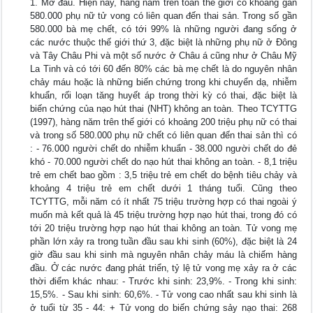
1. Mở đầu. Hiện nay, hàng năm trên toàn thế giới có khoảng gần
580.000 phụ nữ tử vong có liên quan đến thai sản. Trong số gần
580.000 bà mẹ chết, có tới 99% là những người đang sống ở
các nước thuộc thế giới thứ 3, đặc biệt là những phụ nữ ở Đông
và Tây Châu Phi và một số nước ở Châu á cũng như ở Châu Mỹ
La Tinh và có tới 60 đến 80% các bà mẹ chết là do nguyên nhân
chảy máu hoặc là những biến chứng trong khi chuyển dạ, nhiễm
khuẩn, rối loạn tăng huyết áp trong thời kỳ có thai, đặc biệt là
biến chứng của nạo hút thai (NHT) không an toàn. Theo TCYTTG
(1997), hàng năm trên thế giới có khoảng 200 triệu phụ nữ có thai
và trong số 580.000 phụ nữ chết có liên quan đến thai sản thì có
: - 76.000 người chết do nhiễm khuẩn - 38.000 người chết do đẻ
khó - 70.000 người chết do nạo hút thai không an toàn. - 8,1 triệu
trẻ em chết bao gồm : 3,5 triệu trẻ em chết do bệnh tiêu chảy và
khoảng 4 triệu trẻ em chết dưới 1 tháng tuổi. Cũng theo
TCYTTG, mỗi năm có ít nhất 75 triệu trường hợp có thai ngoài ý
muốn mà kết quả là 45 triệu trường hợp nạo hút thai, trong đó có
tới 20 triệu trường hợp nạo hút thai không an toàn. Tử vong mẹ
phần lớn xảy ra trong tuần đầu sau khi sinh (60%), đặc biệt là 24
giờ đầu sau khi sinh mà nguyên nhân chảy máu là chiếm hàng
đầu. Ở các nước đang phát triển, tỷ lệ tử vong mẹ xảy ra ở các
thời điểm khác nhau: - Trước khi sinh: 23,9%. - Trong khi sinh:
15,5%. - Sau khi sinh: 60,6%. - Tử vong cao nhất sau khi sinh là
ở tuổi từ 35 - 44: + Tử vong do biến chứng sảy nạo thai: 268