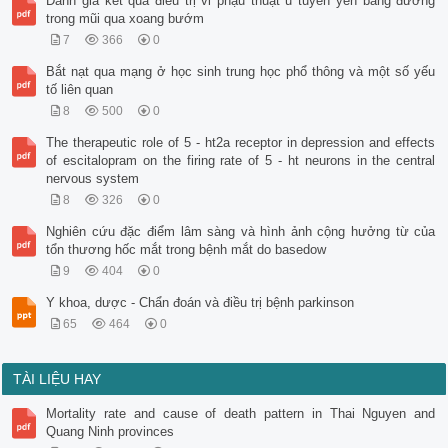
Đánh giá kết quả điều trị vi phậu thuật u tuyến yên bằng đường
trong mũi qua xoang bướm
7
366
0
Bắt nạt qua mạng ở học sinh trung học phổ thông và một số yếu
tố liên quan
8
500
0
The therapeutic role of 5 - ht2a receptor in depression and effects
of escitalopram on the firing rate of 5 - ht neurons in the central
nervous system
8
326
0
Nghiên cứu đặc điểm lâm sàng và hình ảnh cộng hưởng từ của
tổn thương hốc mắt trong bệnh mắt do basedow
9
404
0
Y khoa, dược - Chẩn đoán và điều trị bệnh parkinson
65
464
0
TÀI LIỆU HAY
Mortality rate and cause of death pattern in Thai Nguyen and
Quang Ninh provinces