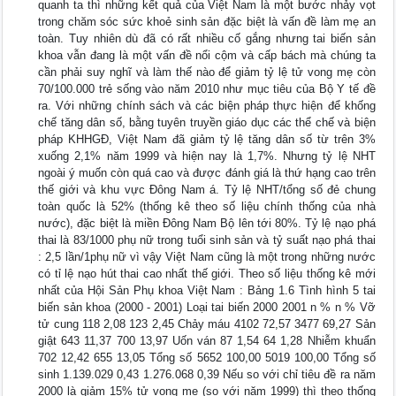
quanh ta thì những kết quả của Việt Nam là một bước nhảy vọt
trong chăm sóc sức khoẻ sinh sản đặc biệt là vấn đề làm mẹ an
toàn. Tuy nhiên dù đã có rất nhiều cố gắng nhưng tai biến sản
khoa vẫn đang là một vấn đề nổi cộm và cấp bách mà chúng ta
cần phải suy nghĩ và làm thế nào để giảm tỷ lệ tử vong mẹ còn
70/100.000 trẻ sống vào năm 2010 như mục tiêu của Bộ Y tế đề
ra. Với những chính sách và các biện pháp thực hiện để khống
chế tăng dân số, bằng tuyên truyền giáo dục các thể chế và biện
pháp KHHGĐ, Việt Nam đã giảm tỷ lệ tăng dân số từ trên 3%
xuống 2,1% năm 1999 và hiện nay là 1,7%. Nhưng tỷ lệ NHT
ngoài ý muốn còn quá cao và được đánh giá là thứ hạng cao trên
thế giới và khu vực Đông Nam á. Tỷ lệ NHT/tổng số đẻ chung
toàn quốc là 52% (thống kê theo số liệu chính thống của nhà
nước), đặc biệt là miền Đông Nam Bộ lên tới 80%. Tỷ lệ nạo phá
thai là 83/1000 phụ nữ trong tuổi sinh sản và tỷ suất nạo phá thai
: 2,5 lần/1phụ nữ vì vậy Việt Nam cũng là một trong những nước
có tỉ lệ nạo hút thai cao nhất thế giới. Theo số liệu thống kê mới
nhất của Hội Sản Phụ khoa Việt Nam : Bảng 1.6 Tình hình 5 tai
biến sản khoa (2000 - 2001) Loại tai biến 2000 2001 n % n % Vỡ
tử cung 118 2,08 123 2,45 Chảy máu 4102 72,57 3477 69,27 Sản
giật 643 11,37 700 13,97 Uốn ván 87 1,54 64 1,28 Nhiễm khuẩn
702 12,42 655 13,05 Tổng số 5652 100,00 5019 100,00 Tổng số
sinh 1.139.029 0,43 1.276.068 0,39 Nếu so với chỉ tiêu đề ra năm
2000 là giảm 15% tử vong mẹ (so với năm 1999) thì theo thống