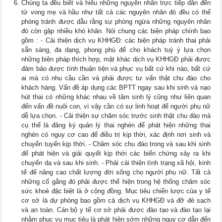
Chúng ta đều biết và hiểu những nguyên nhân trực tiếp dẫn đến
tử vong mẹ và hầu như tất cả các nguyên nhân đó đều có thể
phòng tránh được dẫu rằng sự phòng ngừa những nguyên nhân
đó còn gặp nhiều khó khăn. Nói chung các biện pháp chính bao
gồm : - Cải thiện dịch vụ KHHGĐ: các biện pháp tránh thai phải
sẵn sàng, đa dạng, phong phú để cho khách tuỳ ý lựa chọn
những biện pháp thích hợp, mặt khác dịch vụ KHHGĐ phải được
đảm bảo được tính thuận tiện và phục vụ bất cứ khi nào, bất cứ
ai mà có nhu cầu cần và phải được tư vấn thật chu đáo cho
khách hàng. Vấn đề áp dụng các BPTT ngay sau khi sinh và nạo
hút thai có những khác nhau về tâm sinh lý cũng như liên quan
đến vấn đề nuôi con, vì vậy cần có sự linh hoạt để người phụ nữ
dễ lựa chọn. - Cải thiện sự chăm sóc trước sinh thật chu đáo mà
cụ thể là đăng ký quản lý thai nghén để phát hiện những thai
nghén có nguy cơ cao để điều trị kịp thời, xác định nơi sinh và
chuyển tuyến kịp thời. - Chăm sóc chu đáo trong và sau khi sinh
để phát hiện và giải quyết kịp thời các biến chứng xảy ra khi
chuyển dạ và sau khi sinh. - Phải cải thiện tình trạng xã hội, kinh
tế để nâng cao chất lượng đời sống cho người phụ nữ. Tất cả
những cố gắng đó phải được thể hiện trong hệ thống chăm sóc
sức khoẻ đặc biệt là ở cộng đồng. Mục tiêu chiến lược của y tế
cơ sở là dự phòng bao gồm cả dịch vụ KHHGĐ và đỡ đẻ sạch
và an toàn. Cán bộ y tế cơ sở phải được đào tạo và đào tạo lại
nhằm phục vụ mục tiêu là phát hiện sớm những nguy cơ dẫn đến