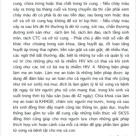
cung, chửa trứng hoặc thai chết trong tử cung. - Nếu chảy máu
xảy ra trong ba tháng cuối và trong chuyển dạ thì cần phải xem
chảy máu đó có phải là do rau tiền đạo, rau bong non hoặc doạ
vỡ và vỡ tử cung hay không để xử trí kịp thời. - Nếu chảy máu
xảy ra sau khi đẻ thì thường là đờ tử cung, sót rau, chấn thương
đường sinh sản như : rách âm hộ, rách âm đạo, rách tầng sinh
môn, rách CTC và vỡ tử cung. - Phải chú ý đến một số vấn đề
khác như choáng trong sản khoa, tăng huyết áp, rối loạn tăng
huyết áp trong thai nghén, tiền sản giật và sản giật, đẻ nhiều thai,
các ngôi thế bất thường, đặc biệt là những tư vấn và quản lý và
xử trí cho những phụ nữ bị nhiễm HIV khi có thai và khi sinh
cũng như các trẻ có bà mẹ bị nhiễm HIV. 4. Những biện pháp
làm mẹ an toàn. Làm mẹ an toàn là những biện pháp được áp
dụng để đảm bảo sự an toàn cho cả người mẹ và thai nhi (cũng
như trẻ sơ sinh) mà mục đích là làm giảm tỷ lệ tử vong và bệnh
tật ngay từ khi người phụ nữ còn mang thai, trong khi sinh và
suốt trong thời kỳ hậu sản (sau đẻ 42 ngày). Chìa khoá của làm
mẹ an toàn là KHHGĐ, chăm sóc người mẹ trước, trong và sau
khi sinh đồng thời đẩy mạnh công tác thông tin, giáo dục, truyền
thông bao gồm tư vấn để cung cấp những kiến thức về SKSS
đồng thời cũng giúp cho mọi người lựa chọn những giải pháp
thích hợp với hoàn cảnh của mỗi cá nhân để góp phần làm giảm
tử vong và bệnh tật cho mẹ và con.