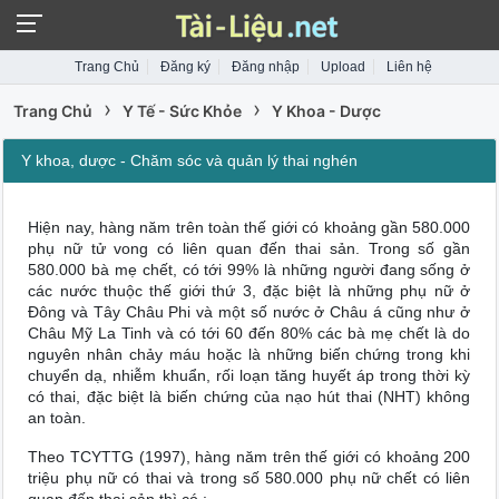
Trang Chủ
Đăng ký
Đăng nhập
Upload
Liên hệ
›
›
Trang Chủ
Y Tế - Sức Khỏe
Y Khoa - Dược
Y khoa, dược - Chăm sóc và quản lý thai nghén
Hiện nay, hàng năm trên toàn thế giới có khoảng gần 580.000
phụ nữ tử vong có liên quan đến thai sản. Trong số gần
580.000 bà mẹ chết, có tới 99% là những người đang sống ở
các nước thuộc thế giới thứ 3, đặc biệt là những phụ nữ ở
Đông và Tây Châu Phi và một số nước ở Châu á cũng như ở
Châu Mỹ La Tinh và có tới 60 đến 80% các bà mẹ chết là do
nguyên nhân chảy máu hoặc là những biến chứng trong khi
chuyển dạ, nhiễm khuẩn, rối loạn tăng huyết áp trong thời kỳ
có thai, đặc biệt là biến chứng của nạo hút thai (NHT) không
an toàn.
Theo TCYTTG (1997), hàng năm trên thế giới có khoảng 200
triệu phụ nữ có thai và trong số 580.000 phụ nữ chết có liên