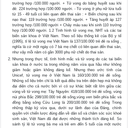
trường hợp /100.000 người. + Tử vong do băng huyết sau khi
đẻ: 224 trường hợp /100.000 người. - Tử vong ở phụ nữ lứa tuổi
từ 15 - 49 tuổi có liên quan đến thai sản : + Biến chứng sau khi
nạo thai: 119 trường hợp /100.000 người. + Tăng huyết áp 127
trường hợp /100.000 người + Chảy máu sau khi sinh 110 trường
hợp /100.000 người. 1.2 Tình hình tử vong mẹ, NHT và các tai
biến sản khoa ở Việt Nam. Theo số liệu thống kê của Bộ y tế
(1995), tỉ lệ tử vong mẹ Việt Nam là 137/100.000 trẻ đẻ ra sống ,
nghĩa là cứ một ngày có 7 bà mẹ chết có liên quan đến thai sản,
như vậy mỗi năm có gần 3000 phụ nữ chết do thai sản.
Nhưng trong thực tế, tình hình mắc và tử vong do các tai biến
sản khoa ở nước ta trong những năm vừa qua hầu như không
giảm hoặc giảm không đáng kể. Nhưng theo ước tính của
Unicef, tử vong mẹ ở Việt Nam là 160/100.000 trẻ đẻ sống.
Những số liệu trên chỉ là kết quả điều tra trên diện hẹp mà không
đại diện cho cả nước bởi vì có sự khác biệt rất lớn giữa các
vùng về tử vong mẹ: Tây Nguyên: 418/100.000 trẻ đẻ sống, vùng
núi phía Bắc 298/100.000 trẻ đẻ sống,vùng ven biển phía bắc và
đồng bằng sông Cửu Long là 200/100.000 trẻ đẻ sống Trong
những thập kỷ vừa qua, dưới sự lãnh đạo của Đảng, chính
quyền với chiến lược đúng đắn về dân số và chăm sóc sức khoẻ
sinh sản, Việt Nam đã đạt được những thành tích đáng kể. So
sánh tỷ lệ tử vong bà mẹ và trẻ em đến 5 tuổi của một nước