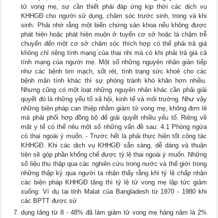
tử vong mẹ, sự cần thiết phải đáp ứng kịp thời các dịch vụ
KHHGĐ cho người sử dụng, chăm sóc trước sinh, trong và khi
sinh. Phải nhớ rằng một biến chứng sản khoa nếu không được
phát hiện hoặc phát hiện muộn ở tuyến cơ sở hoặc là chậm trễ
chuyển đến một cơ sở chăm sóc thích hợp có thể phải trả giá
không chỉ riêng tính mạng của thai nhi mà có khi phải trả giá cả
tính mạng của người mẹ. Một số những nguyên nhân gián tiếp
như các bệnh tim mạch, sốt rét, tình trạng sức khoẻ cho các
bệnh mãn tính khác thì sự phòng tránh khó khăn hơn nhiều.
Nhưng cũng có một loạt những nguyên nhân khác cần phải giải
quyết đó là những yếu tố xã hội, kinh tế và môi trường. Như vậy
những biện pháp can thiệp nhằm giảm tử vong mẹ, không đơn lẻ
mà phải phối hợp đồng bộ để giải quyết nhiều yếu tố. Riêng về
mặt y tế có thể nêu một số những vấn đề sau: 4.1 Phòng ngừa
có thai ngoài ý muốn. - Trước hết là phải thực hiện tốt công tác
KHHGĐ. Khi các dịch vụ KHHGĐ sẵn sàng, dễ dàng và thuận
tiện sẽ góp phần khống chế được tỷ lệ thai ngoài ý muốn. Những
số liệu thu thập qua các nghiên cứu trong nước và thế giới trong
những thập kỷ qua người ta nhận thấy rằng khi tỷ lệ chấp nhận
các biện pháp KHHGĐ tăng thì tỷ lệ tử vong mẹ lập tức giảm
xuống. Ví dụ tại tỉnh Malat của Bangladesh từ 1970 - 1980 khi
các BPTT được sử
dụng tăng từ 8 - 48% đã làm giảm tử vong mẹ hàng năm là 2%