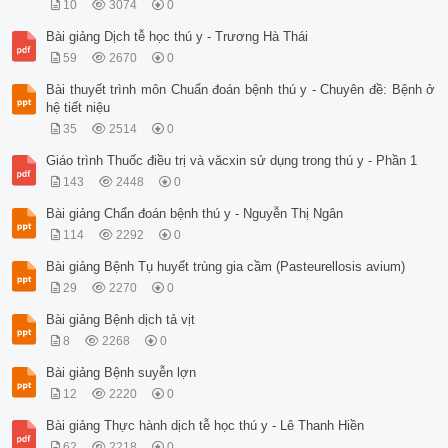
10
3074
0
Bài giảng Dịch tễ học thú y - Trương Hà Thái
59
2670
0
Bài thuyết trình môn Chuẩn đoán bệnh thú y - Chuyên đề: Bệnh ở
hệ tiết niệu
35
2514
0
Giáo trình Thuốc điều trị và văcxin sử dụng trong thú y - Phần 1
143
2448
0
Bài giảng Chẩn đoán bệnh thú y - Nguyễn Thị Ngân
114
2292
0
Bài giảng Bệnh Tụ huyết trùng gia cầm (Pasteurellosis avium)
29
2270
0
Bài giảng Bệnh dịch tả vịt
8
2268
0
Bài giảng Bệnh suyễn lợn
12
2220
0
Bài giảng Thực hành dịch tễ học thú y - Lê Thanh Hiền
62
2218
0