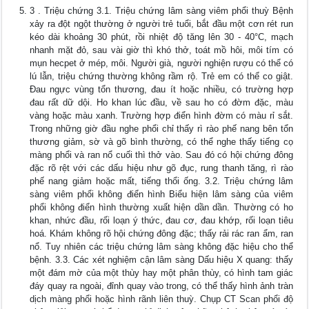
3 . Triệu chứng 3.1. Triệu chứng lâm sàng viêm phổi thuỳ Bệnh
xảy ra đột ngột thường ở người trẻ tuổi, bắt đầu một cơn rét run
kéo dài khoảng 30 phút, rồi nhiệt độ tăng lên 30 - 40°C, mạch
nhanh mặt đỏ, sau vài giờ thì khó thở, toát mồ hôi, môi tím có
mụn hecpet ở mép, môi. Người già, người nghiện rượu có thể có
lú lẫn, triệu chứng thường không rầm rộ. Trẻ em có thể co giật.
Đau ngực vùng tổn thương, đau ít hoặc nhiều, có trường hợp
đau rất dữ dội. Ho khan lúc đầu, về sau ho có đờm đặc, màu
vàng hoặc màu xanh. Trường hợp điển hình đờm có màu rỉ sắt.
Trong những giờ đầu nghe phổi chỉ thấy rì rào phế nang bên tổn
thương giảm, sờ và gõ bình thường, có thể nghe thấy tiếng cọ
màng phổi và ran nổ cuối thì thở vào. Sau đó có hội chứng đông
đặc rõ rệt với các dấu hiệu như gõ đục, rung thanh tăng, rì rào
phế nang giảm hoặc mất, tiếng thổi ống. 3.2. Triệu chứng lâm
sàng viêm phổi không điển hình Biểu hiện lâm sàng của viêm
phổi không điển hình thường xuất hiện dần dần. Thường có ho
khan, nhức đầu, rối loạn ý thức, đau cơ, đau khớp, rối loạn tiêu
hoá. Khám không rõ hội chứng đông đặc; thấy rải rác ran ẩm, ran
nổ. Tuy nhiên các triệu chứng lâm sàng không đặc hiệu cho thể
bệnh. 3.3. Các xét nghiệm cận lâm sàng Dấu hiệu X quang: thấy
một đám mờ của một thùy hay một phân thùy, có hình tam giác
đáy quay ra ngoài, đỉnh quay vào trong, có thể thấy hình ảnh tràn
dịch màng phổi hoặc hình rãnh liên thuỳ. Chụp CT Scan phổi độ