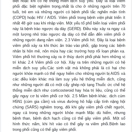
biệt hoặc khi có hệ thống miễn dịch suy yếu. Đây là loại viêm
phổi đặc biệt nghiêm trọng,nhất là cho ở những người trên 70
tuổi, trẻ em và những người có bệnh phổi tắc nghẽn mãn tính
(COPD) hoặc HIV / AIDS. Viêm phổi trong bệnh viện phát triển ít
nhất 48 giờ sau khi nhập viện. Một yếu tố phổ biến loại viêm phổi
này là bệnh trào ngược dạ dày (GERD). Điều này xảy ra ngay cả
một lượng nhỏ trào ngược dạ dày có thể dẫn đến viêm phổi ở
những người đang nằm viện. 2.3 Viêm phổi hít. Đây là loại bệnh
viêm phổi xảy ra khi thức ăn trào vào phổi, gặp trong các bệnh
nhân bị hôn mê, nôn mửa hay các trường hợp rối loạn phản xạ.
Viêm phổi hít thường xảy ra ở thùy dưới phổi phải hơn những vị
trí khác 2.4 Viêm phổi cơ hội. Xảy ra trên những người có hệ
miễn dịch suy yếu.Các sinh vật mà không phải là có hại cho
người khỏe mạnh có thể nguy hiểm cho những người bị AIDS và
các điều kiện khác mà làm suy yếu hệ thống miễn dịch, cũng
như những người đã có một cấy ghép nội tạng Thuốc ức chế hệ
thống miễn dịch như corticosteroid hay hóa trị liệu, cũng có thể
gây nguy cơ bị viêm phổi cơ hội. 2.5 Mầm bệnh khác. dịch cúm
H5N1 (cúm gia cầm) và virus đường hô hấp cấp tính nặng hội
chứng (SARS) nghiêm trọng, đôi khi gây viêm phổi chết người,
ngay cả trong những người khỏe mạnh Mặc dù hiếm, nhưng
bệnh than, bệnh dịch hạch cũng có thể gây viêm phổi. Một số
hình thức nấm, khi hít vào có thể gây ra viêm phổi.Bệnh lao
trong phổi cũng có thể gây viêm phổi.