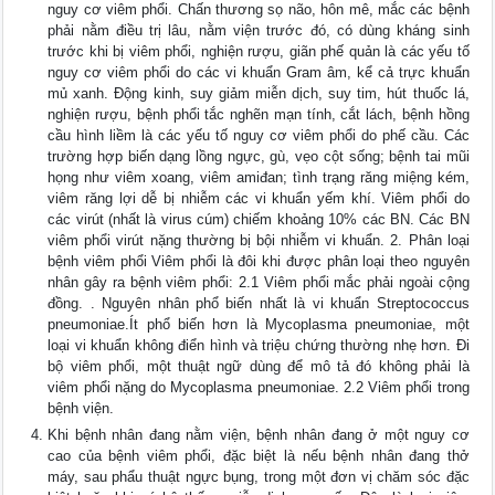
nguy cơ viêm phổi. Chấn thương sọ não, hôn mê, mắc các bệnh
phải nằm điều trị lâu, nằm viện trước đó, có dùng kháng sinh
trước khi bị viêm phổi, nghiện rượu, giãn phế quản là các yếu tố
nguy cơ viêm phổi do các vi khuẩn Gram âm, kể cả trực khuẩn
mủ xanh. Động kinh, suy giảm miễn dịch, suy tim, hút thuốc lá,
nghiện rượu, bệnh phổi tắc nghẽn mạn tính, cắt lách, bệnh hồng
cầu hình liềm là các yếu tố nguy cơ viêm phổi do phế cầu. Các
trường hợp biến dạng lồng ngực, gù, vẹo cột sống; bệnh tai mũi
họng như viêm xoang, viêm amiđan; tình trạng răng miệng kém,
viêm răng lợi dễ bị nhiễm các vi khuẩn yếm khí. Viêm phổi do
các virút (nhất là virus cúm) chiếm khoảng 10% các BN. Các BN
viêm phổi virút nặng thường bị bội nhiễm vi khuẩn. 2. Phân loại
bệnh viêm phổi Viêm phổi là đôi khi được phân loại theo nguyên
nhân gây ra bệnh viêm phổi: 2.1 Viêm phổi mắc phải ngoài cộng
đồng. . Nguyên nhân phổ biến nhất là vi khuẩn Streptococcus
pneumoniae.Ít phổ biến hơn là Mycoplasma pneumoniae, một
loại vi khuẩn không điển hình và triệu chứng thường nhẹ hơn. Đi
bộ viêm phổi, một thuật ngữ dùng để mô tả đó không phải là
viêm phổi nặng do Mycoplasma pneumoniae. 2.2 Viêm phổi trong
bệnh viện.
Khi bệnh nhân đang nằm viện, bệnh nhân đang ở một nguy cơ
cao của bệnh viêm phổi, đặc biệt là nếu bệnh nhân đang thở
máy, sau phẩu thuật ngực bụng, trong một đơn vị chăm sóc đặc