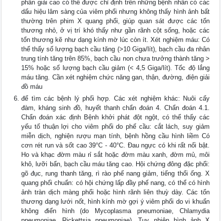
phân giải cao có thể được chỉ định trên những bệnh nhân có các
dấu hiệu lâm sàng của viêm phổi nhưng không thấy hình ảnh bất
thường trên phim X quang phổi, giúp quan sát được các tổn
thương nhỏ, ở vị trí khó thấy như gần rãnh cột sống, hoặc các
tổn thương kẽ như dạng kính mờ lúc còn ít. Xét nghiệm máu: Có
thể thấy số lượng bạch cầu tăng (>10 Giga/lít), bạch cầu đa nhân
trung tính tăng trên 85%, bạch cầu non chưa trưởng thành tăng >
15% hoặc số lượng bạch cầu giảm (< 4,5 Giga/lít). Tốc độ lắng
máu tăng. Cần xét nghiệm chức năng gan, thận, đường, điện giải
đồ máu
để tìm các bệnh lý phối hợp. Các xét nghiệm khác: Nuôi cấy
đàm, kháng sinh đồ, huyết thanh chẩn đoán 4. Chẩn đoán 4.1.
Chẩn đoán xác định Bệnh khởi phát đột ngột, có thể thấy các
yếu tố thuận lợi cho viêm phổi do phế cầu: cắt lách, suy giảm
miễn dịch, nghiện rượu mạn tính, bệnh hồng cầu hình liềm Có
cơn rét run và sốt cao 39°C - 40°C. Đau ngực có khi rất nổi bật.
Ho và khạc đờm màu rỉ sắt hoặc đờm màu xanh, đờm mủ, môi
khô, lưỡi bẩn, bạch cầu máu tăng cao. Hội chứng đông đặc phổi:
gõ đục, rung thanh tăng, rì rào phế nang giảm, tiếng thổi ống. X
quang phổi chuẩn: có hội chứng lấp đầy phế nang, có thể có hình
ảnh tràn dịch màng phổi hoặc hình rãnh liên thuỳ dày. Các tổn
thương dạng lưới nốt, hình kính mờ gợi ý viêm phổi do vi khuẩn
không điển hình (do Mycoplasma pneumoniae, Chlamydia
pneumoniae, Rickettsia pneumoniae). Tuy nhiên hình ảnh X