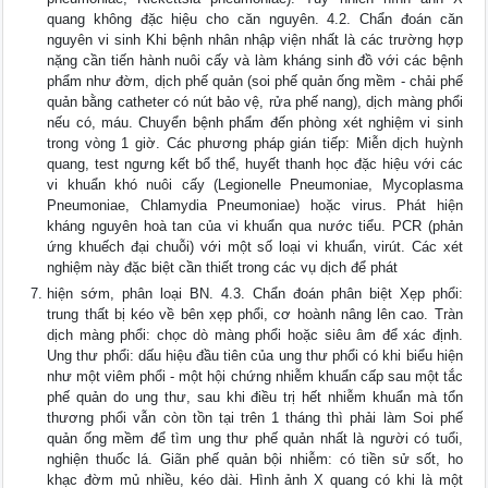
quang không đặc hiệu cho căn nguyên. 4.2. Chẩn đoán căn
nguyên vi sinh Khi bệnh nhân nhập viện nhất là các trường hợp
nặng cần tiến hành nuôi cấy và làm kháng sinh đồ với các bệnh
phẩm như đờm, dịch phế quản (soi phế quản ống mềm - chải phế
quản bằng catheter có nút bảo vệ, rửa phế nang), dịch màng phổi
nếu có, máu. Chuyển bệnh phẩm đến phòng xét nghiệm vi sinh
trong vòng 1 giờ. Các phương pháp gián tiếp: Miễn dịch huỳnh
quang, test ngưng kết bổ thể, huyết thanh học đặc hiệu với các
vi khuẩn khó nuôi cấy (Legionelle Pneumoniae, Mycoplasma
Pneumoniae, Chlamydia Pneumoniae) hoặc virus. Phát hiện
kháng nguyên hoà tan của vi khuẩn qua nước tiểu. PCR (phản
ứng khuếch đại chuỗi) với một số loại vi khuẩn, virút. Các xét
nghiệm này đặc biệt cần thiết trong các vụ dịch để phát
hiện sớm, phân loại BN. 4.3. Chẩn đoán phân biệt Xẹp phổi:
trung thất bị kéo về bên xẹp phổi, cơ hoành nâng lên cao. Tràn
dịch màng phổi: chọc dò màng phổi hoặc siêu âm để xác định.
Ung thư phổi: dấu hiệu đầu tiên của ung thư phổi có khi biểu hiện
như một viêm phổi - một hội chứng nhiễm khuẩn cấp sau một tắc
phế quản do ung thư, sau khi điều trị hết nhiễm khuẩn mà tổn
thương phổi vẫn còn tồn tại trên 1 tháng thì phải làm Soi phế
quản ống mềm để tìm ung thư phế quản nhất là người có tuổi,
nghiện thuốc lá. Giãn phế quản bội nhiễm: có tiền sử sốt, ho
khạc đờm mủ nhiều, kéo dài. Hình ảnh X quang có khi là một