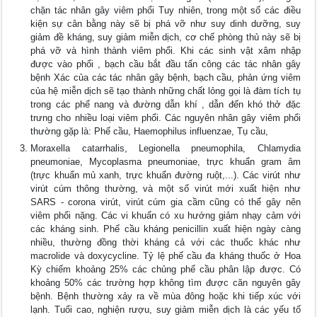
chặn tác nhân gây viêm phổi Tuy nhiên, trong một số các điều
kiện sự cân bằng này sẽ bị phá vỡ như suy dinh dưỡng, suy
giảm đề kháng, suy giảm miễn dịch, cơ chế phòng thủ này sẽ bị
phá vỡ và hình thành viêm phổi. Khi các sinh vật xâm nhập
được vào phổi , bạch cầu bắt đầu tấn công các tác nhân gây
bệnh Xác của các tác nhân gây bệnh, bạch cầu, phản ứng viêm
của hệ miễn dịch sẽ tạo thành những chất lỏng gọi là đàm tích tụ
trong các phế nang và đường dẫn khí , dẫn đến khó thở đặc
trưng cho nhiều loại viêm phổi. Các nguyên nhân gây viêm phổi
thường gặp là: Phế cầu, Haemophilus influenzae, Tụ cầu,
Moraxella catarrhalis, Legionella pneumophila, Chlamydia
pneumoniae, Mycoplasma pneumoniae, trực khuẩn gram âm
(trực khuẩn mủ xanh, trực khuẩn đường ruột,...). Các virút như
virút cúm thông thường, và một số virút mới xuất hiện như
SARS - corona virút, virút cúm gia cầm cũng có thể gây nên
viêm phổi nặng. Các vi khuẩn có xu hướng giảm nhạy cảm với
các kháng sinh. Phế cầu kháng penicillin xuất hiện ngày càng
nhiều, thường đồng thời kháng cả với các thuốc khác như
macrolide và doxycycline. Tỷ lệ phế cầu đa kháng thuốc ở Hoa
Kỳ chiếm khoảng 25% các chủng phế cầu phân lập được. Có
khoảng 50% các trường hợp không tìm được căn nguyên gây
bệnh. Bệnh thường xảy ra về mùa đông hoặc khi tiếp xúc với
lạnh. Tuổi cao, nghiện rượu, suy giảm miễn dịch là các yếu tố