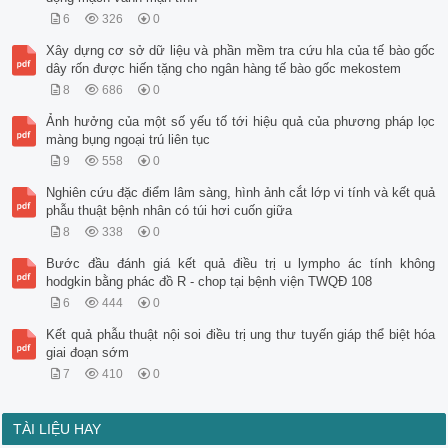
6
326
0
Xây dựng cơ sở dữ liệu và phần mềm tra cứu hla của tế bào gốc
dây rốn được hiến tặng cho ngân hàng tế bào gốc mekostem
8
686
0
Ảnh hưởng của một số yếu tố tới hiệu quả của phương pháp lọc
màng bụng ngoại trú liên tục
9
558
0
Nghiên cứu đặc điểm lâm sàng, hình ảnh cắt lớp vi tính và kết quả
phẫu thuật bệnh nhân có túi hơi cuốn giữa
8
338
0
Bước đầu đánh giá kết quả điều trị u lympho ác tính không
hodgkin bằng phác đồ R - chop tại bệnh viện TWQĐ 108
6
444
0
Kết quả phẫu thuật nội soi điều trị ung thư tuyến giáp thể biệt hóa
giai đoạn sớm
7
410
0
TÀI LIỆU HAY