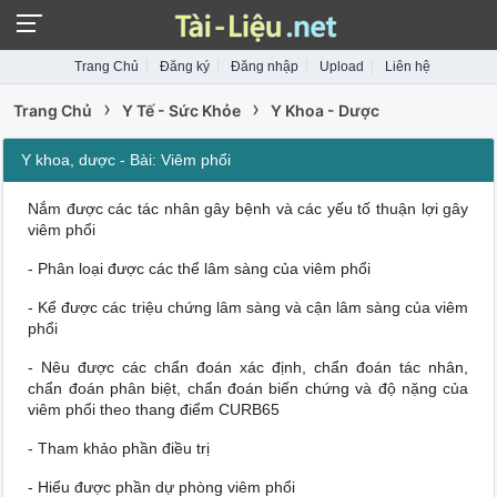
Trang Chủ
Đăng ký
Đăng nhập
Upload
Liên hệ
›
›
Trang Chủ
Y Tế - Sức Khỏe
Y Khoa - Dược
Y khoa, dược - Bài: Viêm phổi
Nắm được các tác nhân gây bệnh và các yếu tố thuận lợi gây
viêm phổi
- Phân loại được các thể lâm sàng của viêm phổi
- Kể được các triệu chứng lâm sàng và cận lâm sàng của viêm
phổi
- Nêu được các chẩn đoán xác định, chẩn đoán tác nhân,
chẩn đoán phân biệt, chẩn đoán biến chứng và độ nặng của
viêm phổi theo thang điểm CURB65
- Tham khảo phần điều trị
- Hiểu được phần dự phòng viêm phổi