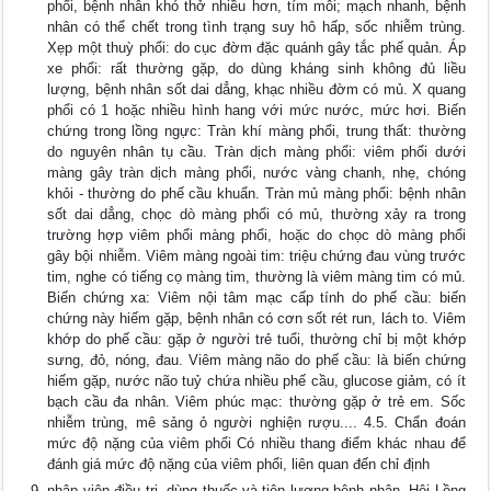
phổi, bệnh nhân khó thở nhiều hơn, tím môi; mạch nhanh, bệnh
nhân có thể chết trong tình trạng suy hô hấp, sốc nhiễm trùng.
Xẹp một thuỳ phổi: do cục đờm đặc quánh gây tắc phế quản. Áp
xe phổi: rất thường gặp, do dùng kháng sinh không đủ liều
lượng, bệnh nhân sốt dai dẳng, khạc nhiều đờm có mủ. X quang
phổi có 1 hoặc nhiều hình hang với mức nước, mức hơi. Biến
chứng trong lồng ngực: Tràn khí màng phổi, trung thất: thường
do nguyên nhân tụ cầu. Tràn dịch màng phổi: viêm phổi dưới
màng gây tràn dịch màng phổi, nước vàng chanh, nhẹ, chóng
khỏi - thường do phế cầu khuẩn. Tràn mủ màng phổi: bệnh nhân
sốt dai dẳng, chọc dò màng phổi có mủ, thường xảy ra trong
trường hợp viêm phổi màng phổi, hoặc do chọc dò màng phổi
gây bội nhiễm. Viêm màng ngoài tim: triệu chứng đau vùng trước
tim, nghe có tiếng cọ màng tim, thường là viêm màng tim có mủ.
Biến chứng xa: Viêm nội tâm mạc cấp tính do phế cầu: biến
chứng này hiếm gặp, bệnh nhân có cơn sốt rét run, lách to. Viêm
khớp do phế cầu: gặp ở người trẻ tuổi, thường chỉ bị một khớp
sưng, đỏ, nóng, đau. Viêm màng não do phế cầu: là biến chứng
hiếm gặp, nước não tuỷ chứa nhiều phế cầu, glucose giảm, có ít
bạch cầu đa nhân. Viêm phúc mạc: thường gặp ở trẻ em. Sốc
nhiễm trùng, mê sảng ỏ người nghiện rượu.... 4.5. Chẩn đoán
mức độ nặng của viêm phổi Có nhiều thang điểm khác nhau để
đánh giá mức độ nặng của viêm phổi, liên quan đến chỉ định
nhập viện điều trị, dùng thuốc và tiên lượng bệnh nhân. Hội Lồng