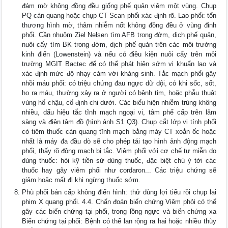
đám mờ không đồng đều giống phế quản viêm một vùng. Chụp
PQ cản quang hoặc chụp CT Scan phổi xác định rõ. Lao phổi: tổn
thương hình mờ, thâm nhiễm nốt không đồng đều ở vùng đỉnh
phổi. Cần nhuộm Ziel Nelsen tìm AFB trong đờm, dịch phế quản,
nuôi cấy tìm BK trong đờm, dịch phế quản trên các môi trường
kinh điển (Lowenstein) và nếu có điều kiện nuôi cấy trên môi
trường MGIT Bactec để có thể phát hiện sớm vi khuẩn lao và
xác định mức độ nhạy cảm với kháng sinh. Tắc mạch phổi gây
nhồi máu phổi: có triệu chứng đau ngực dữ dội, có khi sốc, sốt,
ho ra máu, thường xảy ra ở người có bệnh tim, hoặc phẫu thuật
vùng hố chậu, cố định chi dưới. Các biểu hiện nhiễm trùng không
nhiều, dấu hiệu tắc tĩnh mạch ngoại vi, tâm phế cấp trên lâm
sàng và điện tâm đồ (hình ảnh S1 Q3). Chụp cắt lớp vi tính phổi
có tiêm thuốc cản quang tĩnh mạch bằng máy CT xoắn ốc hoặc
nhất là máy đa đầu dò sẽ cho phép tái tạo hình ảnh động mạch
phổi, thấy rõ động mạch bị tắc. Viêm phổi với cơ chế tự miễn do
dùng thuốc: hỏi kỹ tiền sử dùng thuốc, đặc biệt chú ý tới các
thuốc hay gây viêm phổi như cordaron... Các triệu chứng sẽ
giảm hoặc mất đi khi ngừng thuốc sớm.
Phù phổi bán cấp không điển hình: thử dùng lợi tiểu rồi chụp lại
phim X quang phổi. 4.4. Chẩn đoán biến chứng Viêm phỏi có thể
gây các biến chứng tại phổi, trong lồng ngực và biến chứng xa
Biến chứng tại phổi: Bệnh có thể lan rộng ra hai hoặc nhiều thùy