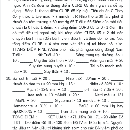
ngực Anh đã đưa ra thang điểm CURB 65 đơn giản và dễ áp
dụng . Bảng 1: thang điểm CURB 65 Ký hiệu Tiêu chuẩn C Thay
đổi ý thức U Ure máu > 7 mmol/ lít R Nhịp thở ≥ 30 lần/ phút B
Huyết áp tâm trương ≤ 60 mmHg 65 Tuổi ≥ 65 Điểm của mỗi tiêu
chuẩn là 0 hoặc 1 điểm, khi tổng điểm CURB 65 từ 0 - 1 điểm thì
có thể điều trị ngoại trú; khi tổng điểm CURB 65 ≥ 2 thì nên
chuyển bệnh nhân đến bệnh viện, điều trị và theo dõi nội trú. Nếu
tổng điểm CURB ≥ 4 nên xem xét điều trị tại khoa hỗi sức.
THANG ĐIỂM FINE (Viêm phổi mắc phải ngoài cộng đồng) Nam
Tuổi : ______ Nữ Tuổi -10 : ______ Sống trong trại dưỡng lão +
10 : ______ Ung thư tiến triển + 30 : ______ Viêm gan mãn + 20
: ______ Suy tim sung huyết + 10 : ______ Tai biến mạch máu
não + 10 : ______ Suy thận + 10 : ______
Sa sút trí tuệ + 20 : ______ Nhịp thở> 30/mn + 20 : ______
Huyết áp tâm thu < 90 mm Hg + 15 : ______ Nhiệt độ 39°9 + 10 :
______ Mạch > 124/ min + 10 : ______ pH máu < 7,35 + 30 :
______ Urea máu > 10 mMol/L + 20 : ______ Natri máu < 131
mMol/L + 20 : ______ Glycemia > 13 mmol/L + 10 : ______
Hematocrite < 31% + 10 : ______ PaO2 < 60 mm Hg hay
SpO2<90% + 10 : ______ Tràn dịch màng phổi + 10 : ______
TỔNG ĐIỂM : ____ KẾT LUẬN : <71 điểm Độ I 71 - 90 điểm Độ
II 91 - 130 điểm Độ III > 130 điểm Độ IV 5. Điều trị 5.1. Nguyên
tắc điều trị Nên điều trị kháng sinh sớm cho các BN viêm phổi do