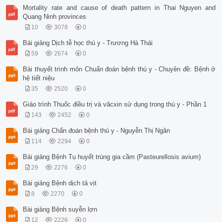
Mortality rate and cause of death pattern in Thai Nguyen and
Quang Ninh provinces
10
3078
0
Bài giảng Dịch tễ học thú y - Trương Hà Thái
59
2674
0
Bài thuyết trình môn Chuẩn đoán bệnh thú y - Chuyên đề: Bệnh ở
hệ tiết niệu
35
2520
0
Giáo trình Thuốc điều trị và văcxin sử dụng trong thú y - Phần 1
143
2452
0
Bài giảng Chẩn đoán bệnh thú y - Nguyễn Thị Ngân
114
2294
0
Bài giảng Bệnh Tụ huyết trùng gia cầm (Pasteurellosis avium)
29
2276
0
Bài giảng Bệnh dịch tả vịt
8
2270
0
Bài giảng Bệnh suyễn lợn
12
2226
0