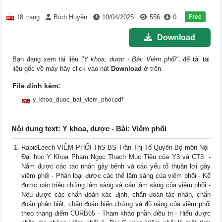
Free
18 trang
Bích Huyền
10/04/2025
556
0
Download
Bạn đang xem tài liệu
"Y khoa, dược - Bài: Viêm phổi"
, để tải tài
liệu gốc về máy hãy click vào nút
Download
ở trên.
File đính kèm:
y_khoa_duoc_bai_viem_phoi.pdf
Nội dung text: Y khoa, dược - Bài: Viêm phổi
RapidLeech VIÊM PHỔI ThS BS Trần Thị Tố Quyên Bộ môn Nội-
Đại học Y Khoa Phạm Ngọc Thạch Mục Tiêu của Y3 và CT3: -
Nắm được các tác nhân gây bệnh và các yếu tố thuận lợi gây
viêm phổi - Phân loại được các thể lâm sàng của viêm phổi - Kể
được các triệu chứng lâm sàng và cận lâm sàng của viêm phổi -
Nêu được các chẩn đoán xác định, chẩn đoán tác nhân, chẩn
đoán phân biệt, chẩn đoán biến chứng và độ nặng của viêm phổi
theo thang điểm CURB65 - Tham khảo phần điều trị - Hiểu được