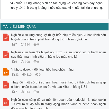
vi khuẩn. Dùng kháng sinh có tác dụng với căn nguyên gây bệnh,
lưu ý tới tình trạng kháng thuốc của các vi khuẩn tại địa phương.
TÀI LIỆU LIÊN QUAN
Nghiên cứu ứng dụng kỹ thuật hấp phụ miễn dịch vi hạt đánh dấu
huỳnh quang trong phát hiện đồng thời nhiều cytokine
7
314
0
Nghiên cứu biến đổi huyết áp trước và sau cuộc lọc ở bệnh nhân
suy thận mạn tính điều trị bằng lọc máu chu kỳ
6
398
0
Y khoa, dược - Rối loạn tiêu hóa chức năng
33
310
0
Thay đổi một số chỉ số sinh hóa, huyết học và thể tích tuyến giáp
ở bệnh nhân basedow trước và sau điều trị bằng I131
7
314
0
Nghiên cứu nồng độ và mối liên quan của nterleukin 6, interleukin
10 với mức độ tổn thương động mạch vành ở bệnh nhân bệnh
động mạch vành mạn tính