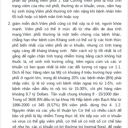
phần dự phòng viêm phổi 1. Đại Cương Viêm phổi là một tình
trạng viêm của nhu mô phổi, thường do vi khuẩn, virus, nấm hay
ký sinh trùng.Viêm phổi thường trở nên nặng khi bệnh nhân trên
65 tuổi hoặc có bệnh mãn tính hoặc suy
giảm miễn dịch.Viêm phổi cũng có thể xảy ra ở trẻ, người khỏe
mạnh. Viêm phổi có thể ở mức độ từ nhẹ đến đe dọa tính
mạng.Viêm phổi thường là một biến chứng của bệnh khác,
chẳng hạn như bệnh cúm.Kháng sinh có thể xử lý các hình thức
phổ biến nhất của viêm phổi do vi khuẩn, nhưng có tình trạng
ngày càng đề kháng kháng sinh . Nên cách xử lý tốt nhất là cố
gắng để ngăn chặn tình trạng nhiễm trùng bằng cách không hút
thuốc lá, vệ sinh môi trường sống, tiêm ngừa cúm và các vi
khuẩn có lien quan nhất là trên các đối tượng có nguy cơ 1.1.
Dich tễ học Hàng năm tại Mỹ có khoảng 4 triệu trường hợp viêm
phổi ở người lớn, trong đó khoảng 20% các bệnh nhân (BN) phải
nhập viện; tỷ lệ tử vong với bệnh nhân ngoại trú từ 1-5%, với
bệnh nhân nằm điều trị nội trú từ 15-30%, chi phí hàng năm
khoảng 9,7 tỷ Dollars. Tần xuất chung khoảng 8 - 15/1000 dân .
Trong số 3606 BN điều trị tại khoa Hô Hấp bệnh viện Bạch Mai từ
1996-2000 có 345 (9,57%) BN viêm phổi- đứng thứ 4. 1.2.
Nguyên nhân và các yếu tố thuận lợi Cơ thể có nhiều cách để
bảo vệ phổi bị lây nhiễm.Trong thực tế, khi tiếp xúc với vi khuẩn
và virus có thể gây viêm phổi, cơ thể sẽ có một số cơ chế bảo
vệ như ho, các vi khuẩn có lợi thường trú (normal flora), để ngăn