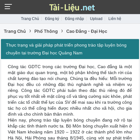
Trang Chủ
Đăng ký
Đăng nhập
Upload
Liên hệ
›
›
Trang Chủ
Phổ Thông
Cao Đẳng - Đại Học
Thực trạng và giải pháp phát triển phong trào tập luyện bóng
chuyền tại trường Đại học Quảng Nam
Công tác GDTC trong các trường Đại học, Cao đẳng là một
mặt giáo dục quan trọng, một bộ phận không thể tách rời của
chất lượng đào tạo nói chung. Chúng ta đều hiểu: Mỗi trường
Đại học đều có những đặc thù nghành nghề và nhiệm vụ
riêng. Công tác GDTC phải tuân theo đặc thù riêng đó để
phục vụ tốt nhất về mặt cũng cố và tăng cường sức khỏe, phát
triển các tổ chất thể lực của SV để mai sau khi ra trường công
tác họ có thể cống hiến được nhiều nhất cho xã hội, cho gia
đình và cho chính bản thân mình.
Hiện nay, phong trào tập luyện bóng chuyền đang nở rộ tại
khắp các tỉnh thành nước ta. Bộ Môn bóng chuyền xuất hiện ở
Việt Nam khoảng năm 1920 – 1922 ở các thành phố lớn như
Hà Nội, Hải Phòng sau tháng 8/1945, cùng với sự phát triển