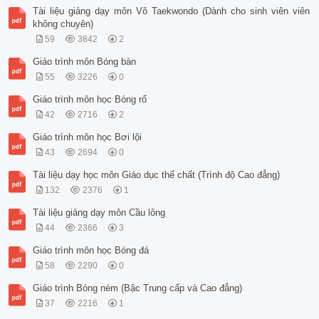
Tài liệu giảng dạy môn Võ Taekwondo (Dành cho sinh viên viên
không chuyên)
59
3842
2
Giáo trình môn Bóng bàn
55
3226
0
Giáo trình môn học Bóng rổ
42
2716
2
Giáo trình môn học Bơi lội
43
2694
0
Tài liệu dạy học môn Giáo dục thể chất (Trình độ Cao đẳng)
132
2376
1
Tài liệu giảng dạy môn Cầu lông
44
2366
3
Giáo trình môn học Bóng đá
58
2290
0
Giáo trình Bóng ném (Bậc Trung cấp và Cao đẳng)
37
2216
1