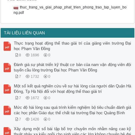
thuc_trang_va_giai_phap_phat_trien_phong_trao_tap_luyen_bo
ng.pdf
TÀI LIỆU LIÊN QUAN
Thực trạng hoạt động thể thao giải trí của giảng viên trường Đại
học Phạm Văn Đồng
8
1696
0
Đánh giá sự phát triển kỹ thuật cơ bản của nam vận động viên đội
tuyển cầu lông trường Đại học Phạm Văn Đồng
7
1732
0
Một số kết quả nghiên cứu về sự hài lòng của người dân Quận Hà
Đông, Tp Hà Nội đối với hoạt động thể thao giải trí
7
1672
0
Mức độ hài lòng sau quá trình kiểm nghiệm bộ tiêu chuẩn đánh giá
các học phần Giáo dục thể chất tại trường Đại học Quảng Bình
7
1426
0
Xây dựng một số bài tập bổ trợ chuyên môn nhằm nâng cao kỹ
thuật nhảy xa kiểu ngồi cho sinh viên các lớp không chuyên hệ đại