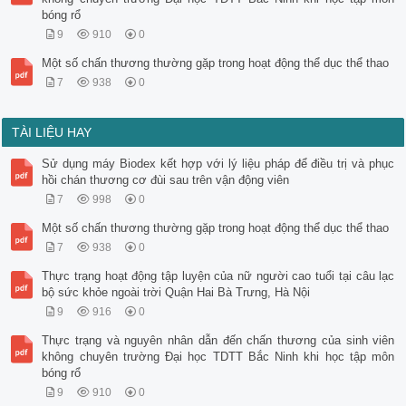
bóng rổ
9
910
0
Một số chấn thương thường gặp trong hoạt động thể dục thể thao
7
938
0
TÀI LIỆU HAY
Sử dụng máy Biodex kết hợp với lý liệu pháp để điều trị và phục
hồi chán thương cơ đùi sau trên vận động viên
7
998
0
Một số chấn thương thường gặp trong hoạt động thể dục thể thao
7
938
0
Thực trạng hoạt động tập luyện của nữ người cao tuổi tại câu lạc
bộ sức khỏe ngoài trời Quận Hai Bà Trưng, Hà Nội
9
916
0
Thực trạng và nguyên nhân dẫn đến chấn thương của sinh viên
không chuyên trường Đại học TDTT Bắc Ninh khi học tập môn
bóng rổ
9
910
0