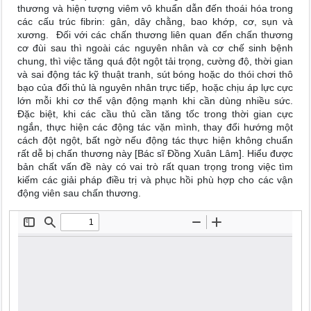
thương và hiện tượng viêm vô khuẩn dẫn đến thoái hóa trong
các cấu trúc fibrin: gân, dây chằng, bao khớp, cơ, sụn và
xương. Đối với các chấn thương liên quan đến chấn thương
cơ đùi sau thì ngoài các nguyên nhân và cơ chế sinh bệnh
chung, thì việc tăng quá đột ngột tải trọng, cường độ, thời gian
và sai động tác kỹ thuật tranh, sút bóng hoặc do thói chơi thô
bạo của đối thủ là nguyên nhân trực tiếp, hoặc chịu áp lực cực
lớn mỗi khi cơ thể vận động mạnh khi cần dùng nhiều sức.
Đặc biệt, khi các cầu thủ cần tăng tốc trong thời gian cực
ngắn, thực hiện các động tác vặn mình, thay đổi hướng một
cách đột ngột, bất ngờ nếu động tác thực hiện không chuẩn
rất dễ bị chấn thương này [Bác sĩ Đồng Xuân Lâm]. Hiểu được
bản chất vấn đề này có vai trò rất quan trọng trong việc tìm
kiếm các giải pháp điều trị và phục hồi phù hợp cho các vận
động viên sau chấn thương.