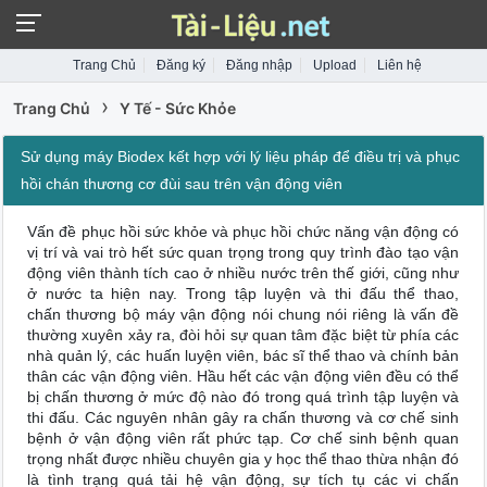
Trang Chủ
Đăng ký
Đăng nhập
Upload
Liên hệ
›
Trang Chủ
Y Tế - Sức Khỏe
Sử dụng máy Biodex kết hợp với lý liệu pháp để điều trị và phục
hồi chán thương cơ đùi sau trên vận động viên
Vấn đề phục hồi sức khỏe và phục hồi chức năng vận động có
vị trí và vai trò hết sức quan trọng trong quy trình đào tạo vận
động viên thành tích cao ở nhiều nước trên thế giới, cũng như
ở nước ta hiện nay. Trong tập luyện và thi đấu thể thao,
chấn thương bộ máy vận động nói chung nói riêng là vấn đề
thường xuyên xảy ra, đòi hỏi sự quan tâm đặc biệt từ phía các
nhà quản lý, các huấn luyện viên, bác sĩ thể thao và chính bản
thân các vận động viên. Hầu hết các vận động viên đều có thể
bị chấn thương ở mức độ nào đó trong quá trình tập luyện và
thi đấu. Các nguyên nhân gây ra chấn thương và cơ chế sinh
bệnh ở vận động viên rất phức tạp. Cơ chế sinh bệnh quan
trọng nhất được nhiều chuyên gia y học thể thao thừa nhận đó
là tình trạng quá tải hệ vận động, sự tích tụ các vi chấn