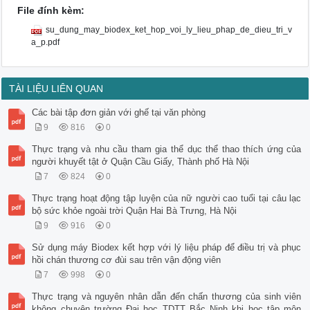
File đính kèm:
su_dung_may_biodex_ket_hop_voi_ly_lieu_phap_de_dieu_tri_v
a_p.pdf
TÀI LIỆU LIÊN QUAN
Các bài tập đơn giản với ghế tại văn phòng
9
816
0
Thực trạng và nhu cầu tham gia thể dục thể thao thích ứng của
người khuyết tật ở Quận Cầu Giấy, Thành phố Hà Nội
7
824
0
Thực trạng hoạt động tập luyện của nữ người cao tuổi tại câu lạc
bộ sức khỏe ngoài trời Quận Hai Bà Trưng, Hà Nội
9
916
0
Sử dụng máy Biodex kết hợp với lý liệu pháp để điều trị và phục
hồi chán thương cơ đùi sau trên vận động viên
7
998
0
Thực trạng và nguyên nhân dẫn đến chấn thương của sinh viên
không chuyên trường Đại học TDTT Bắc Ninh khi học tập môn