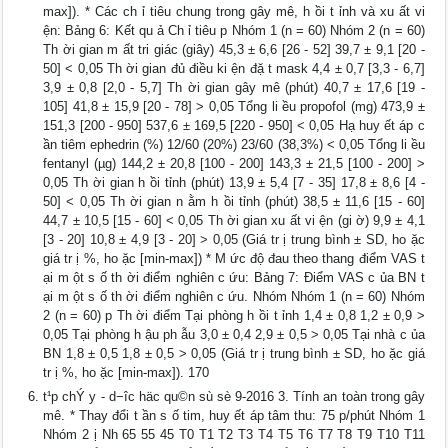
max]). * Các ch ỉ tiêu chung trong gây mê, h ồi t ỉnh và xu ất vi
ện: Bảng 6: Kết qu ả Ch ỉ tiêu p Nhóm 1 (n = 60) Nhóm 2 (n = 60)
Th ời gian m ất tri giác (giây) 45,3 ± 6,6 [26 - 52] 39,7 ± 9,1 [20 -
50] < 0,05 Th ời gian đủ điều ki ện đặ t mask 4,4 ± 0,7 [3,3 - 6,7]
3,9 ± 0,8 [2,0 - 5,7] Th ời gian gây mê (phút) 40,7 ± 17,6 [19 -
105] 41,8 ± 15,9 [20 - 78] > 0,05 Tổng li ều propofol (mg) 473,9 ±
151,3 [200 - 950] 537,6 ± 169,5 [220 - 950] < 0,05 Hạ huy ết áp c
ần tiêm ephedrin (%) 12/60 (20%) 23/60 (38,3%) < 0,05 Tổng li ều
fentanyl (µg) 144,2 ± 20,8 [100 - 200] 143,3 ± 21,5 [100 - 200] >
0,05 Th ời gian h ồi tỉnh (phút) 13,9 ± 5,4 [7 - 35] 17,8 ± 8,6 [4 -
50] < 0,05 Th ời gian n ằm h ồi tỉnh (phút) 38,5 ± 11,6 [15 - 60]
44,7 ± 10,5 [15 - 60] < 0,05 Th ời gian xu ất vi ện (gi ờ) 9,9 ± 4,1
[3 - 20] 10,8 ± 4,9 [3 - 20] > 0,05 (Giá tr ị trung bình ± SD, ho ặc
giá tr ị %, ho ặc [min-max]) * M ức độ đau theo thang điểm VAS t
ại m ột s ố th ời điểm nghiên c ứu: Bảng 7: Điểm VAS c ủa BN t
ại m ột s ố th ời điểm nghiên c ứu. Nhóm Nhóm 1 (n = 60) Nhóm
2 (n = 60) p Th ời điểm Tại phòng h ồi t ỉnh 1,4 ± 0,8 1,2 ± 0,9 >
0,05 Tại phòng h ậu ph ẫu 3,0 ± 0,4 2,9 ± 0,5 > 0,05 Tại nhà c ủa
BN 1,8 ± 0,5 1,8 ± 0,5 > 0,05 (Giá tr ị trung bình ± SD, ho ặc giá
tr ị %, ho ặc [min-max]). 170
t¹p chÝ y - d−îc häc qu©n sù sè 9-2016 3. Tính an toàn trong gây
mê. * Thay đổi t ần s ố tim, huy ết áp tâm thu: 75 p/phút Nhóm 1
Nhóm 2 ị Nh 65 55 45 T0 T1 T2 T3 T4 T5 T6 T7 T8 T9 T10 T11