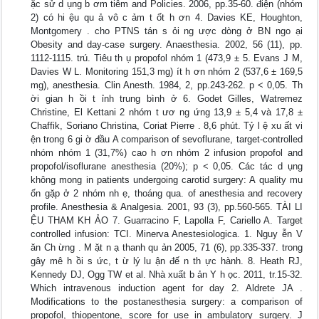
ặc sử d ụng b ơm tiêm and Policies. 2006, pp.35-60. điện (nhóm
2) có hi ệu qu ả vô c ảm t ốt h ơn 4. Davies KE, Houghton,
Montgomery . cho PTNS tán s ỏi ng ược dòng ở BN ngo ại
Obesity and day-case surgery. Anaesthesia. 2002, 56 (11), pp.
1112-1115. trú. Tiêu th ụ propofol nhóm 1 (473,9 ± 5. Evans J M,
Davies W L. Monitoring 151,3 mg) ít h ơn nhóm 2 (537,6 ± 169,5
mg), anesthesia. Clin Anesth. 1984, 2, pp.243-262. p < 0,05. Th
ời gian h ồi t ỉnh trung bình ở 6. Godet Gilles, Watremez
Christine, El Kettani 2 nhóm t ươ ng ứng 13,9 ± 5,4 và 17,8 ±
Chaffik, Soriano Christina, Coriat Pierre . 8,6 phút. Tỷ l ệ xu ất vi
ện trong 6 gi ờ đầu A comparison of sevoflurane, target-controlled
nhóm nhóm 1 (31,7%) cao h ơn nhóm 2 infusion propofol and
propofol/isoflurane anesthesia (20%); p < 0,05. Các tác d ụng
không mong in patients undergoing carotid surgery: A quality mu
ốn gặp ở 2 nhóm nh ẹ, thoáng qua. of anesthesia and recovery
profile. Anesthesia & Analgesia. 2001, 93 (3), pp.560-565. TÀI LI
ỆU THAM KH ẢO 7. Guarracino F, Lapolla F, Cariello A. Target
controlled infusion: TCI. Minerva Anestesiologica. 1. Nguy ễn V
ăn Ch ừng . M ặt n ạ thanh qu ản 2005, 71 (6), pp.335-337. trong
gây mê h ồi s ức, t ừ lý lu ận đế n th ực hành. 8. Heath RJ,
Kennedy DJ, Ogg TW et al. Nhà xuất b ản Y h ọc. 2011, tr.15-32.
Which intravenous induction agent for day 2. Aldrete JA .
Modifications to the postanesthesia surgery: a comparison of
propofol, thiopentone, score for use in ambulatory surgery. J