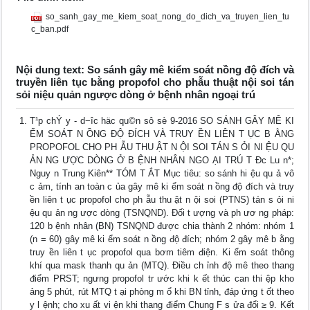
so_sanh_gay_me_kiem_soat_nong_do_dich_va_truyen_lien_tu
c_ban.pdf
Nội dung text: So sánh gây mê kiểm soát nồng độ đích và
truyền liên tục bằng propofol cho phẫu thuật nội soi tán
sỏi niệu quản ngược dòng ở bệnh nhân ngoại trú
T¹p chÝ y - d−îc häc qu©n sô sè 9-2016 SO SÁNH GÂY MÊ KI
ỂM SOÁT N ỒNG ĐỘ ĐÍCH VÀ TRUY ỀN LIÊN T ỤC B ẰNG
PROPOFOL CHO PH ẪU THU ẬT N ỘI SOI TÁN S ỎI NI ỆU QU
ẢN NG ƯỢC DÒNG Ở B ỆNH NHÂN NGO ẠI TRÚ T Đc Lu n*;
Nguy n Trung Kiên** TÓM T ẮT Mục tiêu: so sánh hi ệu qu ả vô
c ảm, tính an toàn c ủa gây mê ki ểm soát n ồng độ đích và truy
ền liên t ục propofol cho ph ẫu thu ật n ội soi (PTNS) tán s ỏi ni
ệu qu ản ng ược dòng (TSNQND). Đối t ượng và ph ươ ng pháp:
120 b ệnh nhân (BN) TSNQND được chia thành 2 nhóm: nhóm 1
(n = 60) gây mê ki ểm soát n ồng độ đích; nhóm 2 gây mê b ằng
truy ền liên t ục propofol qua bơm tiêm điện. Ki ểm soát thông
khí qua mask thanh qu ản (MTQ). Điều ch ỉnh độ mê theo thang
điểm PRST; ngưng propofol tr ước khi k ết thúc can thi ệp kho
ảng 5 phút, rút MTQ t ại phòng m ổ khi BN tỉnh, đáp ứng t ốt theo
y l ệnh; cho xu ất vi ện khi thang điểm Chung F s ửa đổi ≥ 9. Kết