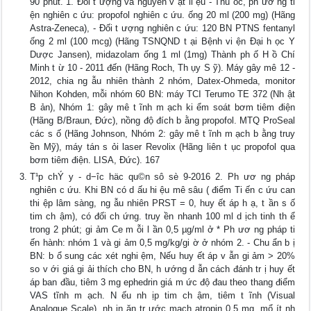
90 phút. 1. Đối t ượng và nguyên v ật li ệu - Thu ốc, ph ươ ng ti
ện nghiên c ứu: propofol nghiên c ứu. ống 20 ml (200 mg) (Hãng
Astra-Zeneca), - Đối t ượng nghiên c ứu: 120 BN PTNS fentanyl
ống 2 ml (100 mcg) (Hãng TSNQND t ại Bệnh vi ện Đại h ọc Y
Dược Jansen), midazolam ống 1 ml (1mg) Thành ph ố H ồ Chí
Minh t ừ 10 - 2011 đến (Hãng Roch, Th ụy S ỹ). Máy gây mê 12 -
2012, chia ng ẫu nhiên thành 2 nhóm, Datex-Ohmeda, monitor
Nihon Kohden, mỗi nhóm 60 BN: máy TCI Terumo TE 372 (Nh ật
B ản), Nhóm 1: gây mê t ĩnh m ạch ki ểm soát bơm tiêm điện
(Hãng B/Braun, Đức), nồng độ đích b ằng propofol. MTQ ProSeal
các s ố (Hãng Johnson, Nhóm 2: gây mê t ĩnh m ạch b ằng truy
ền Mỹ), máy tán s ỏi laser Revolix (Hãng liên t ục propofol qua
bơm tiêm điện. LISA, Đức). 167
T¹p chÝ y - d−îc häc qu©n sô sè 9-2016 2. Ph ươ ng pháp
nghiên c ứu. Khi BN có d ấu hi ệu mê sâu ( điểm Ti ến c ứu can
thi ệp lâm sàng, ng ẫu nhiên PRST = 0, huy ết áp h ạ, t ần s ố
tim ch ậm), có đối ch ứng. truy ền nhanh 100 ml d ịch tinh th ể
trong 2 phút; gi ảm Ce m ỗi l ần 0,5 µg/ml ở * Ph ươ ng pháp ti
ến hành: nhóm 1 và gi ảm 0,5 mg/kg/gi ờ ở nhóm 2. - Chu ẩn b ị
BN: b ổ sung các xét nghi ệm, Nếu huy ết áp v ẫn gi ảm > 20%
so v ới giá gi ải thích cho BN, h ướng d ẫn cách đánh tr ị huy ết
áp ban đầu, tiêm 3 mg ephedrin giá m ức độ đau theo thang điểm
VAS tĩnh m ạch. N ếu nh ịp tim ch ậm, tiêm t ĩnh (Visual
Analogue Scale), nh ịn ăn tr ước mạch atropin 0,5 mg. mổ ít nh