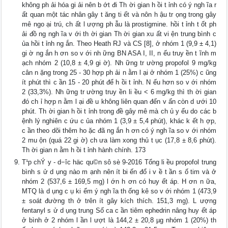
không ph ải hóa gi ải nên b ớt đi Th ời gian h ồi t ỉnh có ý ngh ĩa r
ất quan một tác nhân gây t ăng ti ết và nôn h ậu tr ọng trong gây
mê ngo ại trú, ch ất l ượng ph ẫu là prostigmine. hồi t ỉnh t ốt ph
ải đồ ng ngh ĩa v ới th ời gian Th ời gian xu ất vi ện trung bình c
ủa hồi t ỉnh ng ắn. Theo Heath RJ và CS [8], ở nhóm 1 (9,9 ± 4,1)
gi ờ ng ắn h ơn so v ới nh ững BN ASA I, II, n ếu truy ền t ĩnh m
ạch nhóm 2 (10,8 ± 4,9 gi ờ). Nh ững tr ường propofol 9 mg/kg
cân n ặng trong 25 - 30 hợp ph ải n ằm l ại ở nhóm 1 (25%) c ũng
ít phút thì c ần 15 - 20 phút để h ồi t ỉnh. N ếu hơn so v ới nhóm
2 (33,3%). Nh ững tr ường truy ền li ều < 6 mg/kg thì th ời gian
đó ch ỉ hợp n ằm l ại đề u không liên quan đến v ấn còn d ưới 10
phút. Th ời gian h ồi t ỉnh trong đề gây mê mà ch ủ y ếu do các b
ệnh lý nghiên c ứu c ủa nhóm 1 (3,9 ± 5,4 phút), khác k ết h ợp,
c ần theo dõi thêm ho ặc đã ng ắn h ơn có ý ngh ĩa so v ới nhóm
2 mu ộn (quá 22 gi ờ) ch ưa làm xong thủ t ục (17,8 ± 8,6 phút).
Th ời gian n ằm h ồi t ỉnh hành chính. 173
T¹p chÝ y - d−îc häc qu©n sô sè 9-2016 Tổng li ều propofol trung
bình s ử d ụng nào m ạnh nên ít bi ến đổ i v ề t ần s ố tim và ở
nhóm 2 (537,6 ± 169,5 mg) l ớn h ơn có huy ết áp. H ơn n ữa,
MTQ là d ụng c ụ ki ểm ý ngh ĩa th ống kê so v ới nhóm 1 (473,9
± soát đường th ở trên ít gây kích thích. 151,3 mg). L ượng
fentanyl s ử d ụng trung Số ca c ần tiêm ephedrin nâng huy ết áp
ở bình ở 2 nhóm l ần l ượt là 144,2 ± 20,8 µg nhóm 1 (20%) th