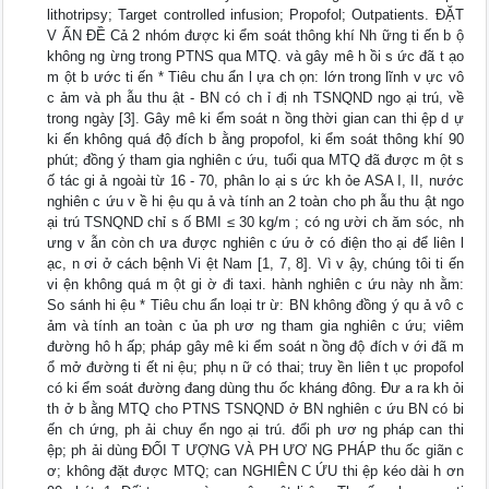
lithotripsy; Target controlled infusion; Propofol; Outpatients. ĐẶT
V ẤN ĐỀ Cả 2 nhóm được ki ểm soát thông khí Nh ững ti ến b ộ
không ng ừng trong PTNS qua MTQ. và gây mê h ồi s ức đã t ạo
m ột b ước ti ến * Tiêu chu ẩn l ựa ch ọn: lớn trong lĩnh v ực vô
c ảm và ph ẫu thu ật - BN có ch ỉ đị nh TSNQND ngo ại trú, về
trong ngày [3]. Gây mê ki ểm soát n ồng thời gian can thi ệp d ự
ki ến không quá độ đích b ằng propofol, ki ểm soát thông khí 90
phút; đồng ý tham gia nghiên c ứu, tuổi qua MTQ đã được m ột s
ố tác gi ả ngoài từ 16 - 70, phân lo ại s ức kh ỏe ASA I, II, nước
nghiên c ứu v ề hi ệu qu ả và tính an 2 toàn cho ph ẫu thu ật ngo
ại trú TSNQND chỉ s ố BMI ≤ 30 kg/m ; có ng ười ch ăm sóc, nh
ưng v ẫn còn ch ưa được nghiên c ứu ở có điện tho ại để liên l
ạc, n ơi ở cách bệnh Vi ệt Nam [1, 7, 8]. Vì v ậy, chúng tôi ti ến
vi ện không quá m ột gi ờ đi taxi. hành nghiên c ứu này nh ằm:
So sánh hi ệu * Tiêu chu ẩn loại tr ừ: BN không đồng ý qu ả vô c
ảm và tính an toàn c ủa ph ươ ng tham gia nghiên c ứu; viêm
đường hô h ấp; pháp gây mê ki ểm soát n ồng độ đích v ới đã m
ổ mở đường ti ết ni ệu; phụ n ữ có thai; truy ền liên t ục propofol
có ki ểm soát đường đang dùng thu ốc kháng đông. Đư a ra kh ỏi
th ở b ằng MTQ cho PTNS TSNQND ở BN nghiên c ứu BN có bi
ến ch ứng, ph ải chuy ển ngo ại trú. đổi ph ươ ng pháp can thi
ệp; ph ải dùng ĐỐI T ƯỢNG VÀ PH ƯƠ NG PHÁP thu ốc giãn c
ơ; không đặt được MTQ; can NGHIÊN C ỨU thi ệp kéo dài h ơn