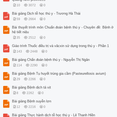
10
3072
0
Bài giảng Dịch tễ học thú y - Trương Hà Thái
59
2664
0
Bài thuyết trình môn Chuẩn đoán bệnh thú y - Chuyên đề: Bệnh ở
hệ tiết niệu
35
2512
0
Giáo trình Thuốc điều trị và văcxin sử dụng trong thú y - Phần 1
143
2448
0
Bài giảng Chẩn đoán bệnh thú y - Nguyễn Thị Ngân
114
2290
0
Bài giảng Bệnh Tụ huyết trùng gia cầm (Pasteurellosis avium)
29
2266
0
Bài giảng Bệnh dịch tả vịt
8
2262
0
Bài giảng Bệnh suyễn lợn
12
2216
0
Bài giảng Thực hành dịch tễ học thú y - Lê Thanh Hiền