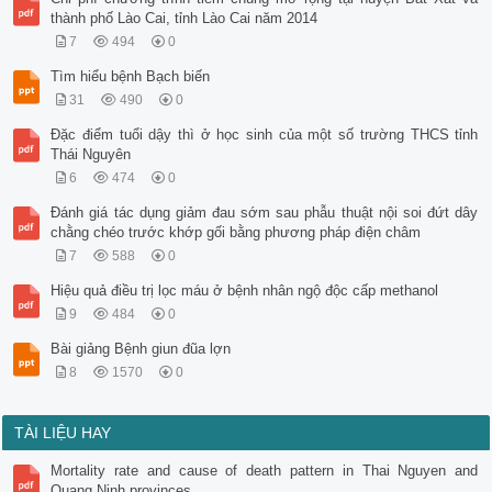
thành phố Lào Cai, tỉnh Lào Cai năm 2014
7
494
0
Tìm hiểu bệnh Bạch biến
31
490
0
Đặc điểm tuổi dậy thì ở học sinh của một số trường THCS tỉnh
Thái Nguyên
6
474
0
Đánh giá tác dụng giảm đau sớm sau phẫu thuật nội soi đứt dây
chằng chéo trước khớp gối bằng phương pháp điện châm
7
588
0
Hiệu quả điều trị lọc máu ở bệnh nhân ngộ độc cấp methanol
9
484
0
Bài giảng Bệnh giun đũa lợn
8
1570
0
TÀI LIỆU HAY
Mortality rate and cause of death pattern in Thai Nguyen and
Quang Ninh provinces