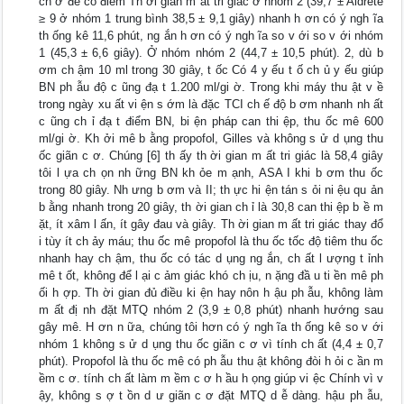
ch ờ để có điểm Th ời gian m ất tri giác ở nhóm 2 (39,7 ± Aldrete
≥ 9 ở nhóm 1 trung bình 38,5 ± 9,1 giây) nhanh h ơn có ý ngh ĩa
th ống kê 11,6 phút, ng ắn h ơn có ý ngh ĩa so v ới so v ới nhóm
1 (45,3 ± 6,6 giây). Ở nhóm nhóm 2 (44,7 ± 10,5 phút). 2, dù b
ơm ch ậm 10 ml trong 30 giây, t ốc Có 4 y ếu t ố ch ủ y ếu giúp
BN ph ẫu độ c ũng đạ t 1.200 ml/gi ờ. Trong khi máy thu ật v ề
trong ngày xu ất vi ện s ớm là đặc TCI ch ế độ b ơm nhanh nh ất
c ũng ch ỉ đạ t điểm BN, bi ện pháp can thi ệp, thu ốc mê 600
ml/gi ờ. Kh ởi mê b ằng propofol, Gilles và không s ử d ụng thu
ốc giãn c ơ. Chúng [6] th ấy th ời gian m ất tri giác là 58,4 giây
tôi l ựa ch ọn nh ững BN kh ỏe m ạnh, ASA I khi b ơm thu ốc
trong 80 giây. Nh ưng b ơm và II; th ực hi ện tán s ỏi ni ệu qu ản
b ằng nhanh trong 20 giây, th ời gian ch ỉ là 30,8 can thi ệp b ề m
ặt, ít xâm l ấn, ít gây đau và giây. Th ời gian m ất tri giác thay đổ
i tùy ít ch ảy máu; thu ốc mê propofol là thu ốc tốc độ tiêm thu ốc
nhanh hay ch ậm, thu ốc có tác d ụng ng ắn, ch ất l ượng t ỉnh
mê t ốt, không để l ại c ảm giác khó ch ịu, n ặng đầ u ti ền mê ph
ối h ợp. Th ời gian đủ điều ki ện hay nôn h ậu ph ẫu, không làm
m ất đị nh đặt MTQ nhóm 2 (3,9 ± 0,8 phút) nhanh hướng sau
gây mê. H ơn n ữa, chúng tôi hơn có ý ngh ĩa th ống kê so v ới
nhóm 1 không s ử d ụng thu ốc giãn c ơ vì tính ch ất (4,4 ± 0,7
phút). Propofol là thu ốc mê có ph ẫu thu ật không đòi h ỏi c ần m
ềm c ơ. tính ch ất làm m ềm c ơ h ầu h ọng giúp vi ệc Chính vì v
ậy, không s ợ t ồn d ư giãn c ơ đặt MTQ d ễ dàng. hậu ph ẫu,