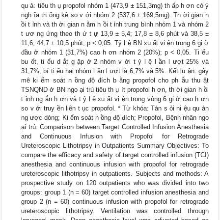
qu ả: tiêu th ụ propofol nhóm 1 (473,9 ± 151,3mg) th ấp h ơn có ý
ngh ĩa th ống kê so v ới nhóm 2 (537,6 ± 169,5mg). Th ời gian h
ồi t ỉnh và th ời gian n ằm h ồi t ỉnh trung bình nhóm 1 và nhóm 2
t ươ ng ứng theo th ứ t ự 13,9 ± 5,4; 17,8 ± 8,6 phút và 38,5 ±
11,6; 44,7 ± 10,5 phút; p < 0,05. Tỷ l ệ BN xu ất vi ện trong 6 gi ờ
đầu ở nhóm 1 (31,7%) cao h ơn nhóm 2 (20%); p < 0,05. Ti ểu
bu ốt, ti ểu d ắt g ặp ở 2 nhóm v ới t ỷ l ệ l ần l ượt 25% và
31,7%; bí ti ểu hai nhóm l ần l ượt là 6,7% và 5%. Kết lu ận: gây
mê ki ểm soát n ồng độ đích b ằng propofol cho ph ẫu thu ật
TSNQND ở BN ngo ại trú tiêu th ụ ít propofol h ơn, th ời gian h ồi
t ỉnh ng ắn h ơn và t ỷ l ệ xu ất vi ện trong vòng 6 gi ờ cao h ơn
so v ới truy ền liên t ục propofol. * Từ khóa: Tán s ỏi ni ệu qu ản
ng ược dòng; Ki ểm soát n ồng độ đích; Propofol, Bệnh nhân ngo
ại trú. Comparison between Target Controlled Infusion Anesthesia
and Continuous Infusion with Propofol for Retrograde
Ureteroscopic Lithotripsy in Outpatients Summary Objectives: To
compare the efficacy and safety of target controlled infusion (TCI)
anesthesia and continuous infusion with propofol for retrograde
ureteroscopic lithotripsy in outpatients. Subjects and methods: A
prospective study on 120 outpatients who was divided into two
groups: group 1 (n = 60) target controlled infusion anesthesia and
group 2 (n = 60) continuous infusion with propofol for retrograde
ureteroscopic lithotripsy. Ventilation was controlled through