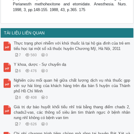
Perianesth methohexitone and etomidate. Anesthesia. Nurs.
1998, 3, pp.148-155. 1988, 43, p.365. 175
TÀI LIỆU LIÊN QUAN
Thực trạng phơi nhiễm với khói thuốc lá tại hộ gia đình của trẻ em
tiểu học tại một số xã thuộc huyện Chương Mỹ, Hà Nội, 2011
7
560
0
Y khoa, dược - Sự chuyển dạ
6
476
0
Nghiên cứu mối quan hệ giữa chất lượng dịch vụ nhà thuốc gpp
với sự hài lòng của khách hàng trên địa bàn 5 huyện của Thành
phố Hồ Chí Minh
8
408
0
Giá trị dự báo huyết khối tiểu nhĩ trái bằng thang điểm chads 2,
chads2-vas, các thông số siêu âm tim thành ngực ở bệnh nhân
rung nhĩ không có bệnh van tim
7
626
0
Chi phí chương trình tiêm chủng mở rộng tại huyện Bát Xát và