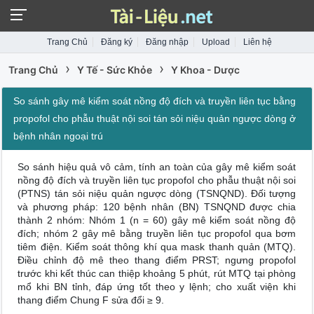
Trang Chủ
Đăng ký
Đăng nhập
Upload
Liên hệ
›
›
Trang Chủ
Y Tế - Sức Khỏe
Y Khoa - Dược
So sánh gây mê kiểm soát nồng độ đích và truyền liên tục bằng
propofol cho phẫu thuật nội soi tán sỏi niệu quản ngược dòng ở
bệnh nhân ngoại trú
So sánh hiệu quả vô cảm, tính an toàn của gây mê kiểm soát
nồng độ đích và truyền liên tục propofol cho phẫu thuật nội soi
(PTNS) tán sỏi niệu quản ngược dòng (TSNQND). Đối tượng
và phương pháp: 120 bệnh nhân (BN) TSNQND được chia
thành 2 nhóm: Nhóm 1 (n = 60) gây mê kiểm soát nồng độ
đích; nhóm 2 gây mê bằng truyền liên tục propofol qua bơm
tiêm điện. Kiểm soát thông khí qua mask thanh quản (MTQ).
Điều chỉnh độ mê theo thang điểm PRST; ngưng propofol
trước khi kết thúc can thiệp khoảng 5 phút, rút MTQ tại phòng
mổ khi BN tỉnh, đáp ứng tốt theo y lệnh; cho xuất viện khi
thang điểm Chung F sửa đổi ≥ 9.