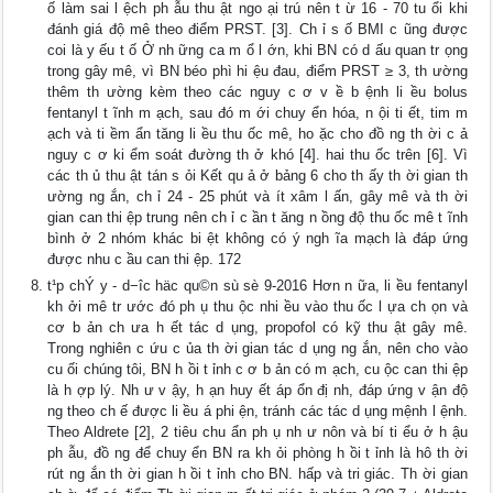
ố làm sai l ệch ph ẫu thu ật ngo ại trú nên t ừ 16 - 70 tu ổi khi
đánh giá độ mê theo điểm PRST. [3]. Ch ỉ s ố BMI c ũng được
coi là y ếu t ố Ở nh ững ca m ổ l ớn, khi BN có d ấu quan tr ọng
trong gây mê, vì BN béo phì hi ệu đau, điểm PRST ≥ 3, th ường
thêm th ường kèm theo các nguy c ơ v ề b ệnh li ều bolus
fentanyl t ĩnh m ạch, sau đó m ới chuy ển hóa, n ội ti ết, tim m
ạch và ti ềm ẩn tăng li ều thu ốc mê, ho ặc cho đồ ng th ời c ả
nguy c ơ ki ểm soát đường th ở khó [4]. hai thu ốc trên [6]. Vì
các th ủ thu ật tán s ỏi Kết qu ả ở bảng 6 cho th ấy th ời gian th
ường ng ắn, ch ỉ 24 - 25 phút và ít xâm l ấn, gây mê và th ời
gian can thi ệp trung nên ch ỉ c ần t ăng n ồng độ thu ốc mê t ĩnh
bình ở 2 nhóm khác bi ệt không có ý ngh ĩa mạch là đáp ứng
được nhu c ầu can thi ệp. 172
t¹p chÝ y - d−îc häc qu©n sù sè 9-2016 Hơn n ữa, li ều fentanyl
kh ởi mê tr ước đó ph ụ thu ộc nhi ều vào thu ốc l ựa ch ọn và
cơ b ản ch ưa h ết tác d ụng, propofol có kỹ thu ật gây mê.
Trong nghiên c ứu c ủa th ời gian tác d ụng ng ắn, nên cho vào
cu ối chúng tôi, BN h ồi t ỉnh c ơ b ản có m ạch, cu ộc can thi ệp
là h ợp lý. Nh ư v ậy, h ạn huy ết áp ổn đị nh, đáp ứng v ận độ
ng theo ch ế được li ều á phi ện, tránh các tác d ụng mệnh l ệnh.
Theo Aldrete [2], 2 tiêu chu ẩn ph ụ nh ư nôn và bí ti ểu ở h ậu
ph ẫu, đồ ng để chuy ển BN ra kh ỏi phòng h ồi t ỉnh là hô th ời
rút ng ắn th ời gian h ồi t ỉnh cho BN. hấp và tri giác. Th ời gian