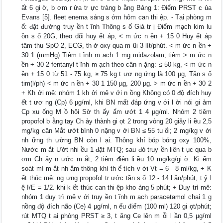
ất 6 gi ờ, b ơm r ửa tr ực tràng b ằng Bảng 1: Điểm PRST c ủa
Evans [5]. fleet enema sáng s ớm hôm can thi ệp. - Tại phòng m
ổ: đặt đường truy ền t ĩnh Thông s ố Giá tr ị Điểm mạch kim lu
ồn s ố 20G, theo dõi huy ết áp, < m ức n ền + 15 0 Huy ết áp
tâm thu SpO 2, ECG, th ở oxy qua m ũi 3 lít/phút. < m ức n ền +
30 1 (mmHg) Tiêm t ĩnh m ạch 1 mg midazolam; tiêm > m ức n
ền + 30 2 fentanyl t ĩnh m ạch theo cân n ặng: ≤ 50 kg, < m ức n
ền + 15 0 từ 51 - 75 kg, ≥ 75 kg t ươ ng ứng là 100 µg, Tần s ố
tim(l/ph) < m ức n ền + 30 1 150 µg, 200 µg. > m ức n ền + 30 2
+ Kh ởi mê: nhóm 1 kh ởi mê v ới n ồng Không có 0 độ đích huy
ết t ươ ng (Cp) 6 µg/ml, khi BN mất đáp ứng v ới l ời nói gi ảm
Cp xu ống M ồ hôi Sờ th ấy ẩm ướt 1 4 µg/ml. Nhóm 2 tiêm
propofol b ằng tay Ch ảy thành gi ọt 2 trong vòng 20 giây li ều 2,5
mg/kg cân Mắt ướt bình 0 nặng v ới BN ≤ 55 tu ổi; 2 mg/kg v ới
nh ững th ường BN còn l ại. Thông khí bóp bóng oxy 100%,
Nước m ắt Ướt nhi ều 1 đặt MTQ; sau đó truy ền liên t ục qua b
ơm Ch ảy n ước m ắt, 2 tiêm điện li ều 10 mg/kg/gi ờ. Ki ểm
soát mí m ắt nh ắm thông khí th ể tích v ới Vt = 6 - 8 ml/kg, + K
ết thúc mê: ng ưng propofol tr ước tần s ố 12 - 14 l ần/phút, t ỷ l
ệ I/E = 1/2. khi k ết thúc can thi ệp kho ảng 5 phút; + Duy trì mê:
nhóm 1 duy trì mê v ới truy ền t ĩnh m ạch paracetamol chai 1 g
nồng độ đích não (Ce) 4 µg/ml, n ếu điểm (100 ml) 120 gi ọt/phút;
rút MTQ t ại phòng PRST ≥ 3, t ăng Ce lên m ỗi l ần 0,5 µg/ml