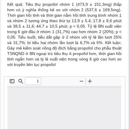
Kết quả: Tiêu thụ propofol nhóm 1 (473,9 ± 151,3mg) thấp
hơn có ý nghĩa thống kê so với nhóm 2 (537,6 ± 169,5mg).
Thời gian hồi tỉnh và thời gian nằm hồi tỉnh trung bình nhóm 1
và nhóm 2 tương ứng theo thứ tự 13,9 ± 5,4; 17,8 ± 8,6 phút
và 38,5 ± 11,6; 44,7 ± 10,5 phút; p < 0,05. Tỷ lệ BN xuất viện
trong 6 giờ đầu ở nhóm 1 (31,7%) cao hơn nhóm 2 (20%); p <
0,05. Tiểu buốt, tiểu dắt gặp ở 2 nhóm với tỷ lệ lần lượt 25%
và 31,7%; bí tiểu hai nhóm lần lượt là 6,7% và 5%. Kết luận:
Gây mê kiểm soát nồng độ đích bằng propofol cho phẫu thuật
TSNQND ở BN ngoại trú tiêu thụ ít propofol hơn, thời gian hồi
tỉnh ngắn hơn và tỷ lệ xuất viện trong vòng 6 giờ cao hơn so
với truyền liên tục propofol