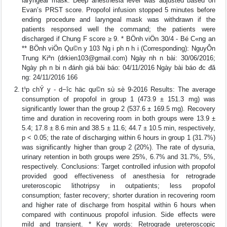
laryngeal mask. Deep anesthesia level was adjusted based on
Evan’s PRST score. Propofol infusion stopped 5 minutes before
ending procedure and laryngeal mask was withdrawn if the
patients responsed well the command; the patients were
discharged if Chung F score ≥ 9. * BÖnh viÖn 30/4 - Bé C«ng an
** BÖnh viÖn Qu©n y 103 Ng i ph n h i (Corresponding): NguyÔn
Trung Kiªn (
drkien103@gmail.com
) Ngày nh n bài: 30/06/2016;
Ngày ph n bi n đánh giá bài báo: 04/11/2016 Ngày bài báo đc đă
ng: 24/11/2016 166
t¹p chÝ y - d−îc häc qu©n sù sè 9-2016 Results: The average
consumption of propofol in group 1 (473.9 ± 151.3 mg) was
significantly lower than the group 2 (537.6 ± 169.5 mg). Recovery
time and duration in recovering room in both groups were 13.9 ±
5.4; 17.8 ± 8.6 min and 38.5 ± 11.6; 44.7 ± 10.5 min, respectively,
p < 0.05; the rate of discharging within 6 hours in group 1 (31.7%)
was significantly higher than group 2 (20%). The rate of dysuria,
urinary retention in both groups were 25%, 6.7% and 31.7%, 5%,
respectively. Conclusions: Target controlled infusion with propofol
provided good effectiveness of anesthesia for retrograde
ureteroscopic lithotripsy in outpatients; less propofol
consumption; faster recovery; shorter duration in recovering room
and higher rate of discharge from hospital within 6 hours when
compared with continuous propofol infusion. Side effects were
mild and transient. * Key words: Retrograde ureteroscopic