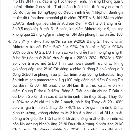
mổ khi BN t ỉnh, đáp ứng t ốt theo y l ệnh. nh ưng không quá 5
µg/ml. Nhóm 2 duy trì - T ại phòng h ồi t ỉnh: th ở oxy qua m ũi
tốc độ truy ền 10 mg/kg/gi ờ, điều ch ỉnh li ều 4 lít/phút; đánh giá
m ức độ t ỉnh theo propofol gi ữ điểm PRST < 3; khi BN có điểm
OAA/S; đánh giá tiêu chu ẩn Aldrete điểm PRST ≥ 3, t ăng m ỗi l
ần 0,5 mg/kg/gi ờ mỗi 3 - 5 phút, khi điểm Aldrete đạt ≥ 9, nh ưng
không quá 12 mg/kg/gi ờ. chuy ển BN đến phòng h ậu ph ẫu. 168
t¹p chÝ y - d−îc häc qu©n sù sè 9-2016 Bảng 2: Tiêu chu ẩn
Aldrete s ửa đổi Điểm SpO 2 > 92% (th ở khí tr ời)/ > 90%/<
90% có th ở O 2 2/1/0 Th ở sâu và ho d ễ/nhanh nông/ng ưng th
ở ho ặc t ắc th ở 2/1/0 Huy ết áp = ± 20%/± 20% - 50%/> ± 50%
so v ới tr ước mổ 2/1/0 Tỉnh táo hoàn toàn/th ức d ậy khi g
ọi/không đáp ứng 2/1/0 Cử động 4 chi/c ử động 2 chi/không c ử
động 2/1/0 Tại phòng h ậu ph ẫu: tiêm b ắp 30 mg ketorolac, truy
ền tĩnh m ạch paracetamol 1 g (100 ml); đánh giá điểm Chung F s
ửa đổi m ỗi 30 - 60 phút, cho BN làm th ủ t ục xu ất vi ện khi
điểm Chung F đạt ≥ 9 điểm. Bảng 3: Tiêu chu ẩn chung F Dấu hi
ệu Điểm Sự ổn định các d ấu hi ệu sinh t ồn (huy ết áp, Thay đổi
< 20% so v ới giá tr ị n ền 2 mạch, hô h ấp) Thay đổi 20 - 40%
so v ới giá tr ị n ền 1 Thay đổi > 40% so v ới giá tr ị n ền 0 Đi l ại
bình th ường, không chóng m ặt 2 Kh ả n ăng đi l ại Đi l ại n ếu
có ng ười giúp đỡ 1 Đi l ại khó kh ăn, chóng m ặt 0 Bu ồn nôn và
nôn Nh ẹ/trung bình/n ặng 2/1/0 Đau Nh ẹ/trung bình/n ặng 2/1/0
Ch ảy máu Nh ẹ/trung bình/n ặng 2/1/0 - T ại nhà c ủa BN: đánh