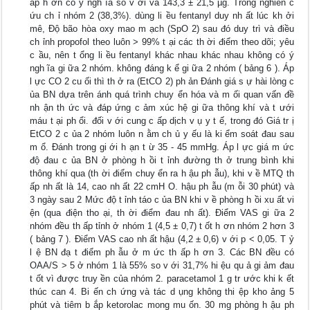
ấp h ơn có ý ngh ĩa so v ới và 143,3 ± 21,5 µg. Trong nghiên c
ứu ch ỉ nhóm 2 (38,3%). dùng li ều fentanyl duy nh ất lúc kh ởi
mê, Độ bão hòa oxy mao m ạch (SpO 2) sau đó duy trì và điều
ch ỉnh propofol theo luôn > 99% t ại các th ời điểm theo dõi; yêu
c ầu, nên t ổng li ều fentanyl khác nhau khác nhau không có ý
ngh ĩa gi ữa 2 nhóm. không đáng k ể gi ữa 2 nhóm ( bảng 6 ). Áp
l ực CO 2 cu ối thì th ở ra (EtCO 2) ph ản Đánh giá s ự hài lòng c
ủa BN dựa trên ánh quá trình chuy ển hóa và m ối quan vấn đề
nh ận th ức và đáp ứng c ảm xúc hệ gi ữa thông khí và t ưới
máu t ại ph ổi. đối v ới cung c ấp dịch v ụ y t ế, trong đó Giá tr ị
EtCO 2 c ủa 2 nhóm luôn n ằm ch ủ y ếu là ki ểm soát đau sau
m ổ. Đánh trong gi ới h ạn t ừ 35 - 45 mmHg. Áp l ực giá m ức
độ đau c ủa BN ở phòng h ồi t ỉnh đường th ở trung bình khi
thông khí qua (th ời điểm chuy ển ra h ậu ph ẫu), khi v ề MTQ th
ấp nh ất là 14, cao nh ất 22 cmH O. hậu ph ẫu (m ỗi 30 phút) và
3 ngày sau 2 Mức độ t ỉnh táo c ủa BN khi v ề phòng h ồi xu ất vi
ện (qua điện tho ại, th ời điểm đau nh ất). Điểm VAS gi ữa 2
nhóm đều th ấp tỉnh ở nhóm 1 (4,5 ± 0,7) t ốt h ơn nhóm 2 hơn 3
( bảng 7 ). Điểm VAS cao nh ất hậu (4,2 ± 0,6) v ới p < 0,05. T ỷ
l ệ BN đạ t điểm ph ẫu ở m ức th ấp h ơn 3. Các BN đều có
OAA/S > 5 ở nhóm 1 là 55% so v ới 31,7% hi ệu qu ả gi ảm đau
t ốt vì được truy ền của nhóm 2. paracetamol 1 g tr ước khi k ết
thúc can 4. Bi ến ch ứng và tác d ụng không thi ệp kho ảng 5
phút và tiêm b ắp ketorolac mong mu ốn. 30 mg phòng h ậu ph