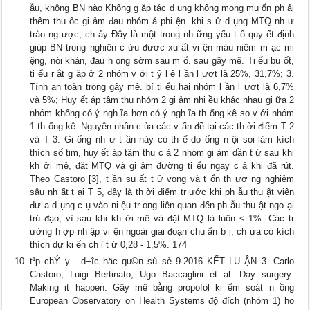
ẫu, không BN nào Không g ặp tác d ụng không mong mu ốn ph ải
thêm thu ốc gi ảm đau nhóm á phi ện. khi s ử d ụng MTQ nh ư
trào ng ược, ch ảy Đây là một trong nh ững yếu t ố quy ết định
giúp BN trong nghiên c ứu được xu ất vi ện máu niêm m ạc mi
ệng, nói khàn, đau h ọng sớm sau m ổ. sau gây mê. Ti ểu bu ốt,
ti ểu r ắt g ặp ở 2 nhóm v ới t ỷ l ệ l ần l ượt là 25%, 31,7%; 3.
Tính an toàn trong gây mê. bí ti ểu hai nhóm l ần l ượt là 6,7%
và 5%; Huy ết áp tâm thu nhóm 2 gi ảm nhi ều khác nhau gi ữa 2
nhóm không có ý ngh ĩa hơn có ý ngh ĩa th ống kê so v ới nhóm
1 th ống kê. Nguyên nhân c ủa các v ấn đề tại các th ời điểm T 2
và T 3. Gi ống nh ư t ần này có th ể do ống n ội soi làm kích
thích số tim, huy ết áp tâm thu c ả 2 nhóm gi ảm dần t ừ sau khi
kh ởi mê, đặt MTQ và gi ảm đường ti ểu ngay c ả khi đã rút.
Theo Castoro [3], t ần su ất t ử vong và t ổn th ươ ng nghiêm
sâu nh ất t ại T 5, đây là th ời điểm tr ước khi ph ẫu thu ật viên
đư a d ụng c ụ vào ni ệu tr ọng liên quan đến ph ẫu thu ật ngo ại
trú đạo, vì sau khi kh ởi mê và đặt MTQ là luôn < 1%. Các tr
ường h ợp nh ập vi ện ngoài giai đoạn chu ẩn b ị, ch ưa có kích
thích dự ki ến ch ỉ t ừ 0,28 - 1,5%. 174
t¹p chÝ y - d−îc häc qu©n sù sè 9-2016 KẾT LU ẬN 3. Carlo
Castoro, Luigi Bertinato, Ugo Baccaglini et al. Day surgery:
Making it happen. Gây mê bằng propofol ki ểm soát n ồng
European Observatory on Health Systems độ đích (nhóm 1) ho