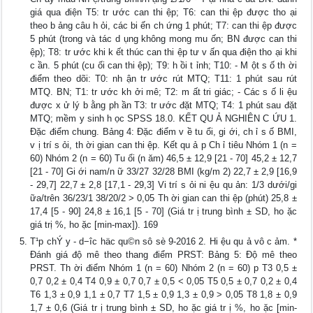
giá qua điện T5: tr ước can thi ệp; T6: can thi ệp được tho ại
theo b ảng câu h ỏi, các bi ến ch ứng 1 phút; T7: can thi ệp được
5 phút (trong và tác d ụng không mong mu ốn; BN được can thi
ệp); T8: tr ước khi k ết thúc can thi ệp tư v ấn qua điện tho ại khi
c ần. 5 phút (cu ối can thi ệp); T9: h ồi t ỉnh; T10: - M ột s ố th ời
điểm theo dõi: T0: nh ận tr ước rút MTQ; T11: 1 phút sau rút
MTQ. BN; T1: tr ước kh ởi mê; T2: m ất tri giác; - Các s ố li ệu
được x ử lý b ằng ph ần T3: tr ước đặt MTQ; T4: 1 phút sau đặt
MTQ; mềm y sinh h ọc SPSS 18.0. KẾT QU Ả NGHIÊN C ỨU 1.
Đặc điểm chung. Bảng 4: Đặc điểm v ề tu ổi, gi ới, ch ỉ s ố BMI,
v ị trí s ỏi, th ời gian can thi ệp. Kết qu ả p Ch ỉ tiêu Nhóm 1 (n =
60) Nhóm 2 (n = 60) Tu ổi (n ăm) 46,5 ± 12,9 [21 - 70] 45,2 ± 12,7
[21 - 70] Gi ới nam/n ữ 33/27 32/28 BMI (kg/m 2) 22,7 ± 2,9 [16,9
- 29,7] 22,7 ± 2,8 [17,1 - 29,3] Vi trí s ỏi ni ệu qu ản: 1/3 dưới/gi
ữa/trên 36/23/1 38/20/2 > 0,05 Th ời gian can thi ệp (phút) 25,8 ±
17,4 [5 - 90] 24,8 ± 16,1 [5 - 70] (Giá tr ị trung bình ± SD, ho ặc
giá trị %, ho ặc [min-max]). 169
T¹p chÝ y - d−îc häc qu©n sô sè 9-2016 2. Hi ệu qu ả vô c ảm. *
Đánh giá độ mê theo thang điểm PRST: Bảng 5: Độ mê theo
PRST. Th ời điểm Nhóm 1 (n = 60) Nhóm 2 (n = 60) p T3 0,5 ±
0,7 0,2 ± 0,4 T4 0,9 ± 0,7 0,7 ± 0,5 < 0,05 T5 0,5 ± 0,7 0,2 ± 0,4
T6 1,3 ± 0,9 1,1 ± 0,7 T7 1,5 ± 0,9 1,3 ± 0,9 > 0,05 T8 1,8 ± 0,9
1,7 ± 0,6 (Giá tr ị trung bình ± SD, ho ặc giá tr ị %, ho ặc [min-