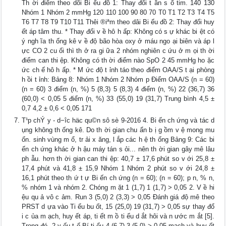
Th ời điểm theo dõi Bi ểu đồ 1: Thay đổi t ần s ố tim. 140 130
Nhóm 1 Nhóm 2 mmHg 120 110 100 90 80 70 T0 T1 T2 T3 T4 T5
T6 T7 T8 T9 T10 T11 Thêi ®iªm theo dâi Bi ểu đồ 2: Thay đổi huy
ết áp tâm thu. * Thay đổi v ề hô h ấp: Không có s ự khác bi ệt có
ý ngh ĩa th ống kê v ề độ bão hòa oxy ở máu ngo ại biên và áp l
ực CO 2 cu ối thì th ở ra gi ữa 2 nhóm nghiên c ứu ở m ọi th ời
điểm can thi ệp. Không có th ời điểm nào SpO 2 45 mmHg ho ặc
ức ch ế hô h ấp. * M ức độ t ỉnh táo theo điểm OAA/S t ại phòng
h ồi t ỉnh: Bảng 8: Nhóm 1 Nhóm 2 Nhóm p Điểm OAA/S (n = 60)
(n = 60) 3 điểm (n, %) 5 (8,3) 5 (8,3) 4 điểm (n, %) 22 (36,7) 36
(60,0) < 0,05 5 điểm (n, %) 33 (55,0) 19 (31,7) Trung bình 4,5 ±
0,7 4,2 ± 0,6 < 0,05 171
T¹p chÝ y - d−îc häc qu©n sô sè 9-2016 4. Bi ến ch ứng và tác d
ụng không th ống kê. Do th ời gian chu ẩn b ị g ồm v ệ mong mu
ốn. sinh vùng m ổ, tr ải x ăng, l ắp các h ệ th ống Bảng 9: Các bi
ến ch ứng khác ở h ậu máy tán s ỏi... nên th ời gian gây mê lâu
ph ẫu. hơn th ời gian can thi ệp: 40,7 ± 17,6 phút so v ới 25,8 ±
17,4 phút và 41,8 ± 15,9 Nhóm 1 Nhóm 2 phút so v ới 24,8 ±
16,1 phút theo th ứ t ự Bi ến ch ứng (n = 60); (n = 60); p n, % n,
% nhóm 1 và nhóm 2. Chóng m ặt 1 (1,7) 1 (1,7) > 0,05 2. V ề hi
ệu qu ả vô c ảm. Run 3 (5,0) 2 (3,3) > 0,05 Đánh giá độ mê theo
PRST d ựa vào Ti ểu bu ốt, 15 (25,0) 19 (31,7) > 0,05 sự thay đổ
i c ủa m ạch, huy ết áp, ti ết m ồ ti ểu d ắt hôi và n ước m ắt [5].
Trong đó, 2 y ếu t ố Bí ti ểu 4 (6,7) 3 (5,0) > 0,05 mạch và huy ết