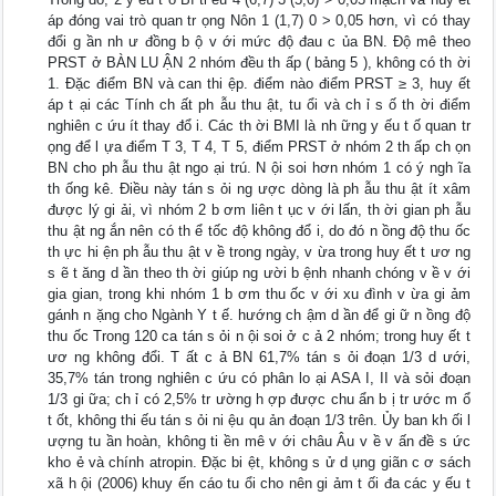
áp đóng vai trò quan tr ọng Nôn 1 (1,7) 0 > 0,05 hơn, vì có thay
đổi g ần nh ư đồng b ộ v ới mức độ đau c ủa BN. Độ mê theo
PRST ở BÀN LU ẬN 2 nhóm đều th ấp ( bảng 5 ), không có th ời
1. Đặc điểm BN và can thi ệp. điểm nào điểm PRST ≥ 3, huy ết
áp t ại các Tính ch ất ph ẫu thu ật, tu ổi và ch ỉ s ố th ời điểm
nghiên c ứu ít thay đổ i. Các th ời BMI là nh ững y ếu t ố quan tr
ọng để l ựa điểm T 3, T 4, T 5, điểm PRST ở nhóm 2 th ấp ch ọn
BN cho ph ẫu thu ật ngo ại trú. N ội soi hơn nhóm 1 có ý ngh ĩa
th ống kê. Điều này tán s ỏi ng ược dòng là ph ẫu thu ật ít xâm
được lý gi ải, vì nhóm 2 b ơm liên t ục v ới lấn, th ời gian ph ẫu
thu ật ng ắn nên có th ể tốc độ không đổ i, do đó n ồng độ thu ốc
th ực hi ện ph ẫu thu ật v ề trong ngày, v ừa trong huy ết t ươ ng
s ẽ t ăng d ần theo th ời giúp ng ười b ệnh nhanh chóng v ề v ới
gia gian, trong khi nhóm 1 b ơm thu ốc v ới xu đình v ừa gi ảm
gánh n ặng cho Ngành Y t ế. hướng ch ậm d ần để gi ữ n ồng độ
thu ốc Trong 120 ca tán s ỏi n ội soi ở c ả 2 nhóm; trong huy ết t
ươ ng không đổi. T ất c ả BN 61,7% tán s ỏi đoạn 1/3 d ưới,
35,7% tán trong nghiên c ứu có phân lo ại ASA I, II và sỏi đoạn
1/3 gi ữa; ch ỉ có 2,5% tr ường h ợp được chu ẩn b ị tr ước m ổ
t ốt, không thi ếu tán s ỏi ni ệu qu ản đoạn 1/3 trên. Ủy ban kh ối l
ượng tu ần hoàn, không ti ền mê v ới châu Âu v ề v ấn đề s ức
kho ẻ và chính atropin. Đặc bi ệt, không s ử d ụng giãn c ơ sách
xã h ội (2006) khuy ến cáo tu ổi cho nên gi ảm t ối đa các y ếu t