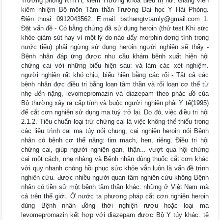
Trưởng phòng KHTH, kiêm Trưởng khoa điều trị nữ, Giảng viên
kiêm nhiệm Bộ môn Tâm thần Trường Đại học Y Hải Phòng.
Điện thoại: 0912043562. E.mail:
bsthangtvtamly@gmail.com
1.
Đặt vấn đề - Có bằng chứng đã sử dụng heroin (thử test Khi sức
khỏe giảm sút hay vì một lý do nào đấy morphin dơng tính trong
nước tiểu) phải ngừng sử dụng heroin người nghiện sẽ thấy -
Bệnh nhân đáp ứng được nhu cầu khám bệnh xuất hiện hội
chứng cai với những biểu hiện sau: và làm các xét nghiệm.
người nghiện rất khó chịu, biểu hiện bằng các rối - Tất cả các
bệnh nhân đợc điều trị bằng loạn tâm thần và rối loạn cơ thể từ
nhẹ đến nặng, levomepromazin và diazepam theo phác đồ của
Bộ thường xảy ra cấp tính và buộc người nghiện phải Y tế(1995)
để cắt cơn nghiện sử dụng ma tuý trở lại. Do đó, việc điều trị hội
2.1.2. Tiêu chuẩn loại trừ chứng cai là việc không thể thiếu trong
các liệu trình cai ma túy nói chung, cai nghiện heroin nói Bệnh
nhân có bệnh cơ thể nặng: tim mạch, hen, riêng. Điều trị hội
chứng cai, giúp người nghiện gan, thận... vượt qua hội chứng
cai một cách, nhẹ nhàng và Bệnh nhân dùng thuốc cắt cơn khác
với quy nhanh chóng hồi phục sức khỏe vẫn luôn là vấn đề trình
nghiên cứu. được nhiều người quan tâm nghiên cứu không Bệnh
nhân có tiền sử một bệnh tâm thần khác. những ở Việt Nam mà
cả trên thế giới. Ở nước ta phương pháp cắt cơn nghiện heroin
dùng Bệnh nhân đồng thời nghiện rượu hoặc loại ma
levomepromazin kết hợp với diazepam được Bộ Y túy khác. tế