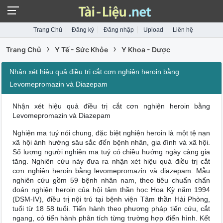
Trang Chủ
Đăng ký
Đăng nhập
Upload
Liên hệ
›
›
Trang Chủ
Y Tế - Sức Khỏe
Y Khoa - Dược
Nhận xét hiệu quả điều trị cắt cơn nghiện heroin bằng
Levomepromazin và Diazepam
Nhận xét hiệu quả điều trị cắt cơn nghiện heroin bằng
Levomepromazin và Diazepam
Nghiện ma tuý nói chung, đặc biệt nghiện heroin là một tệ nạn
xã hội ảnh hưởng sâu sắc đến bệnh nhân, gia đình và xã hội.
Số lượng người nghiện ma tuý có chiều hướng ngày càng gia
tăng. Nghiên cứu này đưa ra nhận xét hiệu quả điều trị cắt
cơn nghiện heroin bằng levomepromazin và diazepam. Mẫu
nghiên cứu gồm 59 bệnh nhân nam, theo tiêu chuẩn chẩn
đoán nghiện heroin của hội tâm thần học Hoa Kỳ năm 1994
(DSM-IV), điều trị nội trú tại bệnh viện Tâm thần Hải Phòng,
tuổi từ 18 58 tuổi. Tiến hành theo phương pháp tiến cứu, cắt
ngang, có tiến hành phân tích từng trường hợp điển hình. Kết