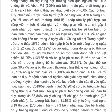
căng thẳng, những xung đột trường diễn quả nghiên cứu của
chúng tôi và Abott P.J (1994) mà bệnh nhân gặp phải trong gia
đình và xã hội. không thấy sự khác biệt với p >0,05. Các rối loạn
Tuy nhiên nếu được điều trị tốt (cắt cơn nghiện, định hướng chủ
yếu rối loạn về môi trường, thời liệu pháp tâm lý phù hợp, sự
động viên khích lệ của gian và không gian kết hợp, chỉ gặp 3
bệnh nhân có người thân..) thì ý tưởng bất lợi sẽ tan biến. rối
loạn định hướng bản thân, các rối loạn này xuất 4.1.3. Về ảo giác
hiện không liên tục trong 2 ngày đầu. Chúng tôi chỉ Trong nghiên
cứu cho thấy 16/59 bệnh nhân gặp biểu hiện mê sảng trong ngày
thứ 1 χ2 của đợt (27,12%) có ảo giác, trong đó ảo giác thô sơ
các loại điều trị, người bệnh có những hành động bắt con vật
chiếm 81,25% (13/16BN) và ảo giác phức tạp là trên da và tìm
các đồ lạ trong phòng bệnh, cảm xúc 3/16BN, ảo giác thô sơ
gồm 30,77% ảo giác thị giác, thường căng thẳng và hoảng hốt...
30,77% ảo giác xúc giác và 33,08% ảo thính giác, 4.1.6. Về rối
loạn tư duy ở bệnh nhân cai nghiện các giác này xuất hiện không
thường xuyên, chủ heroin yếu vào lúc bệnh nhân sắp đi vào giấc
ngủ, sắp thức Có19/59 bệnh nhân( 32,20%) có các triệu dậy hay
trạng thái quá mệt mỏi. Ảo giác phức tạp chứng của rối loạn tư
duy, trong đó 36,84% có ý chúng tôi chỉ gặp ảo thính giác (2/3
bệnh nhân), ảo tưởng bất hạnh, 31,58% có ý tưởng hoài nghi,
3/19 thị giác (1/3 bệnh nhân), cả 3 bệnh nhân này đều bệnh nhân
có ý tưởng nghen tuông và 2/19 có ý nghiện heroin ở mức độ