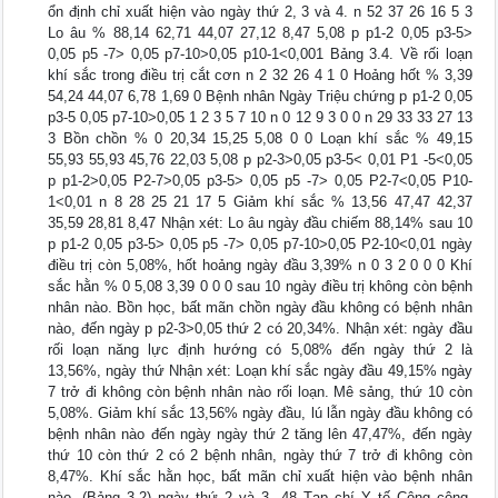
ổn định chỉ xuất hiện vào ngày thứ 2, 3 và 4. n 52 37 26 16 5 3
Lo âu % 88,14 62,71 44,07 27,12 8,47 5,08 p p1-2 0,05 p3-5>
0,05 p5 -7> 0,05 p7-10>0,05 p10-1<0,001 Bảng 3.4. Về rối loạn
khí sắc trong điều trị cắt cơn n 2 32 26 4 1 0 Hoảng hốt % 3,39
54,24 44,07 6,78 1,69 0 Bệnh nhân Ngày Triệu chứng p p1-2 0,05
p3-5 0,05 p7-10>0,05 1 2 3 5 7 10 n 0 12 9 3 0 0 n 29 33 33 27 13
3 Bồn chồn % 0 20,34 15,25 5,08 0 0 Loạn khí sắc % 49,15
55,93 55,93 45,76 22,03 5,08 p p2-3>0,05 p3-5< 0,01 P1 -5<0,05
p p1-2>0,05 P2-7>0,05 p3-5> 0,05 p5 -7> 0,05 P2-7<0,05 P10-
1<0,01 n 8 28 25 21 17 5 Giảm khí sắc % 13,56 47,47 42,37
35,59 28,81 8,47 Nhận xét: Lo âu ngày đầu chiếm 88,14% sau 10
p p1-2 0,05 p3-5> 0,05 p5 -7> 0,05 p7-10>0,05 P2-10<0,01 ngày
điều trị còn 5,08%, hốt hoảng ngày đầu 3,39% n 0 3 2 0 0 0 Khí
sắc hằn % 0 5,08 3,39 0 0 0 sau 10 ngày điều trị không còn bệnh
nhân nào. Bồn học, bất mãn chồn ngày đầu không có bệnh nhân
nào, đến ngày p p2-3>0,05 thứ 2 có 20,34%. Nhận xét: ngày đầu
rối loạn năng lực định hướng có 5,08% đến ngày thứ 2 là
13,56%, ngày thứ Nhận xét: Loạn khí sắc ngày đầu 49,15% ngày
7 trở đi không còn bệnh nhân nào rối loạn. Mê sảng, thứ 10 còn
5,08%. Giảm khí sắc 13,56% ngày đầu, lú lẫn ngày đầu không có
bệnh nhân nào đến ngày ngày thứ 2 tăng lên 47,47%, đến ngày
thứ 10 còn thứ 2 có 2 bệnh nhân, ngày thứ 7 trở đi không còn
8,47%. Khí sắc hằn học, bất mãn chỉ xuất hiện vào bệnh nhân
nào. (Bảng 3.2) ngày thứ 2 và 3. 48 Tạp chí Y tế Công cộng,