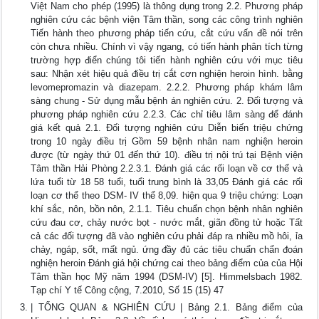
Việt Nam cho phép (1995) là thông dụng trong 2.2. Phương pháp
nghiên cứu các bệnh viện Tâm thần, song các công trình nghiên
Tiến hành theo phương pháp tiến cứu, cắt cứu vấn đề nói trên
còn chưa nhiều. Chính vì vậy ngang, có tiến hành phân tích từng
trường hợp điển chúng tôi tiến hành nghiên cứu với mục tiêu
sau: Nhận xét hiệu quả điều trị cắt cơn nghiện heroin hình. bằng
levomepromazin và diazepam. 2.2.2. Phương pháp khám lâm
sàng chung - Sử dụng mẫu bệnh án nghiên cứu. 2. Đối tượng và
phương pháp nghiên cứu 2.2.3. Các chỉ tiêu lâm sàng để đánh
giá kết quả 2.1. Đối tượng nghiên cứu Diễn biến triệu chứng
trong 10 ngày điều trị Gồm 59 bệnh nhân nam nghiện heroin
được (từ ngày thứ 01 đến thứ 10). điều trị nội trú tại Bệnh viện
Tâm thần Hải Phòng 2.2.3.1. Đánh giá các rối loạn về cơ thể và
lứa tuổi từ 18 58 tuổi, tuổi trung bình là 33,05 Đánh giá các rối
loạn cơ thể theo DSM- IV thể 8,09. hiện qua 9 triệu chứng: Loạn
khí sắc, nôn, bồn nôn, 2.1.1. Tiêu chuẩn chọn bệnh nhân nghiên
cứu đau cơ, chảy nước bọt - nước mắt, giãn đồng tử hoặc Tất
cả các đối tượng đã vào nghiên cứu phải đáp ra nhiều mồ hôi, ỉa
chảy, ngáp, sốt, mất ngủ. ứng đầy đủ các tiêu chuẩn chẩn đoán
nghiện heroin Đánh giá hội chứng cai theo bảng điểm của của Hội
Tâm thần học Mỹ năm 1994 (DSM-IV) [5]. Himmelsbach 1982.
Tạp chí Y tế Công cộng, 7.2010, Số 15 (15) 47
| TỔNG QUAN & NGHIÊN CỨU | Bảng 2.1. Bảng điểm của