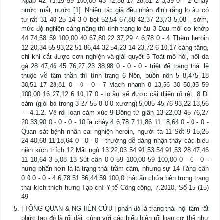
Ngáp 42 71,19 59 100,00 43 72,88 17 28,81 2 3,39 0 - 2 Chảy
nước mắt, nước [1]. Nhiều tác giả đều nhận định rằng lo âu có
từ rất 31 40 25 14 3 0 bọt 52,54 67,80 42,37 23,73 5,08 - sớm,
mức độ nghiện càng nặng thì tình trạng lo âu 3 Đau mỏi cơ khớp
44 74,58 59 100,00 40 67,80 22 37,29 4 6,78 0 - 4 Thèm heroin
12 20,34 55 93,22 51 86,44 32 54,23 14 23,72 6 10,17 càng tăng,
chỉ khi cắt được cơn nghiện và giải quyết 5 Toát mồ hôi, nổi da
gà 28 47,46 45 76,27 23 38,98 0 - 0 - 0 - triệt để trạng thái lệ
thuộc về tâm thần thì tình trạng 6 Nôn, buồn nôn 5 8,475 18
30,51 17 28,81 0 - 0 - 0 - 7 Mạch nhanh 8 13,56 30 50,85 59
100,00 16 27,12 6 10,17 0 - lo âu sẽ được cải thiện rõ rệt. 8 Dị
cảm (giòi bò trong 3 27 55 8 0 0 xương) 5,085 45,76 93,22 13,56
- - 4.1.2. Về rối loạn cảm xúc 9 Đồng tử giãn 13 22,03 45 76,27
20 33,90 0 - 0 - 0 - 10 ỉa chảy 4 6,78 7 11,86 11 18,64 0 - 0 - 0 -
Quan sát bệnh nhân cai nghiện heroin, người ta 11 Sốt 9 15,25
24 40,68 11 18,64 0 - 0 - 0 - thường dễ dàng nhận thấy các biểu
hiện kích thích 12 Mất ngủ 13 22,03 54 91,53 54 91,53 28 47,46
11 18,64 3 5,08 13 Sút cân 0 0 59 100,00 59 100,00 0 - 0 - 0 -
hưng phấn hơn là là trạng thái trầm cảm, nhưng sự 14 Tăng cân
0 0 0 - 0 - 4 6,78 51 86,44 59 100,0 thật ẩn chứa bên trong trạng
thái kích thích hưng Tạp chí Y tế Công cộng, 7.2010, Số 15 (15)
49
| TỔNG QUAN & NGHIÊN CỨU | phấn đó là trạng thái nội tâm rất
phức tạp đó là rối dài, cùng với các biểu hiện rối loạn cơ thể như