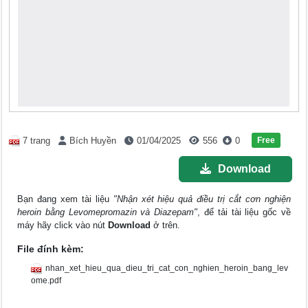
Free
7 trang
Bích Huyền
01/04/2025
556
0
Download
Bạn đang xem tài liệu
"Nhận xét hiệu quả điều trị cắt cơn nghiện
heroin bằng Levomepromazin và Diazepam"
, để tải tài liệu gốc về
máy hãy click vào nút
Download
ở trên.
File đính kèm:
nhan_xet_hieu_qua_dieu_tri_cat_con_nghien_heroin_bang_lev
ome.pdf