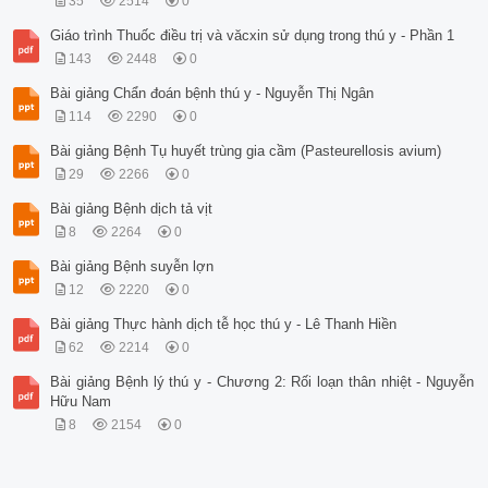
35
2514
0
Giáo trình Thuốc điều trị và văcxin sử dụng trong thú y - Phần 1
143
2448
0
Bài giảng Chẩn đoán bệnh thú y - Nguyễn Thị Ngân
114
2290
0
Bài giảng Bệnh Tụ huyết trùng gia cầm (Pasteurellosis avium)
29
2266
0
Bài giảng Bệnh dịch tả vịt
8
2264
0
Bài giảng Bệnh suyễn lợn
12
2220
0
Bài giảng Thực hành dịch tễ học thú y - Lê Thanh Hiền
62
2214
0
Bài giảng Bệnh lý thú y - Chương 2: Rối loạn thân nhiệt - Nguyễn
Hữu Nam
8
2154
0