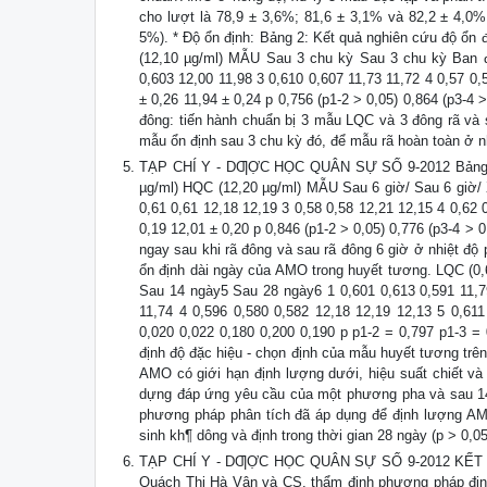
cho lượt là 78,9 ± 3,6%; 81,6 ± 3,1% và 82,2 ± 4,0%
5%). * Độ ổn định: Bảng 2: Kết quả nghiên cứu độ ổn
(12,10 µg/ml) MẪU Sau 3 chu kỳ Sau 3 chu kỳ Ban đ
0,603 12,00 11,98 3 0,610 0,607 11,73 11,72 4 0,57 0
± 0,26 11,94 ± 0,24 p 0,756 (p1-2 > 0,05) 0,864 (p3-4 
đông: tiến hành chuẩn bị 3 mẫu LQC và 3 đông rã và
mẫu ổn định sau 3 chu kỳ đó, để mẫu rã hoàn toàn ở nh
TẠP CHÍ Y - DƢỢC HỌC QUÂN SỰ SỐ 9-2012 Bảng 3: 
µg/ml) HQC (12,20 µg/ml) MẪU Sau 6 giờ/ Sau 6 giờ/ 
0,61 0,61 12,18 12,19 3 0,58 0,58 12,21 12,15 4 0,62 
0,19 12,01 ± 0,20 p 0,846 (p1-2 > 0,05) 0,776 (p3-4 >
ngay sau khi rã đông và sau rã đông 6 giờ ở nhiệt độ
ổn định dài ngày của AMO trong huyết tương. LQC (
Sau 14 ngày5 Sau 28 ngày6 1 0,601 0,613 0,591 11,79
11,74 4 0,596 0,580 0,582 12,18 12,19 12,13 5 0,611
0,020 0,022 0,180 0,200 0,190 p p1-2 = 0,797 p1-3 =
định độ đặc hiệu - chọn định của mẫu huyết tương trê
AMO có giới hạn định lượng dưới, hiệu suất chiết và
dựng đáp ứng yêu cầu của một phương pha và sau 14,
phương pháp phân tích đã áp dụng để định lượng AM
sinh kh¶ dông và định trong thời gian 28 ngày (p > 0
TẠP CHÍ Y - DƢỢC HỌC QUÂN SỰ SỐ 9-2012 KẾT LU
Quách Thị Hà Vân và CS. thẩm định phương pháp định