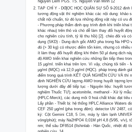
Nguyễn Liêm PGS. TS. Nguyễn Văn Minh 12
TẠP CHÍ Y - DƢỢC HỌC QUÂN SỰ SỐ 9-2012 định lượn
tương động vật thí nghiệm khác các nội dung: khảo sá
chất nội chuẩn, từ đó lựa những động vật này có ưu điể
- Phương pháp thẩm định quy trình định khi triển khai
khác nhau) trên thỏ và chó dễ làm thay đổi huyết động
cho nghiên cứu tính, tỷ lệ thu hồi) [2]. chéo đôi và
dụng (SKD) - Dung dịch gốc AMO pha trong Na HPO v
đó (> 30 kg) có nhược điểm tốn kém, nhưng có nhiều 
ít làm thay đổi huyết động khi thêm 50 µl dung dịch nà
độ AMO triển khai nghiên cứu những lần tiếp theo tro
15 µg/ml. triển khai trên lợn. Vì vậy, chúng tôi tiế
µg/ml (MQC) và 12,0 µg/ml (HQC). pháp trong đánh giá
điểm trong quá trình KẾT QUẢ NGHIÊN CỨU VÀ thí
định NGHIÊN CỨU lƣợng AMO trong huyết tƣơng lợn. 1.
lượng dưới đây để tiếp tục - Nguyên liệu: huyết tươ
nghiệm Thuốc TƯ); acetonitrile, methanol - Xử lý mẫu
(HPLC-Merck), các dung môi 0 hoá chất khác đạt tiêu c
Lấy phần - Thiết bị: hệ thống HPLC Alliance Waters 
CEF 250 µg/ml (pha trong đệm). detector UV 2487, có 
ký: Cột Gemini C18, 5 m, máy ly tâm lạnh UNIVER
vòng/phút); máy Na2HPO4 0,01M pH 4,8 (5/95, v/v), tố
nm; thể sâu DF8514 (Ilshinlab - Hàn Quốc, nhiệt độ t
nghiên cứu. 14