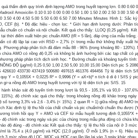
 thẩm định quy trình định lƣợng AMO trong huyết tƣơng lợn. 0.80 0.60 0
adroxil Amoxicilin 0.10 0.10 0.00 0.00 0.50 1.00 1.50 2.00 2.50 3.00 3.50 4
.00 3.50 4.00 4.50 5.00 5.50 6.00 6.50 7.00 Minutes Minutes Hình 1: Sắc k
 CEF (b). * Độ đặc hiệu - chọn lọc: * Giới hạn định lượng dưới: Phân tí
ẫu chuẩn có chuẩn và nội chuẩn. Kết quả cho thấy: LLOQ (0,25 µg/ml). Kết
> tại thời điểm xuất hiện pic chuẩn AMO (tR = 5 lần), đáp ứng của mẫu trắng;
uẩn có độ lặp lại cao với RSD = 2,7% (< trong mẫu thử không thấy xuất hi
ng. Phương pháp phân tích đã đảm mẫu 88 - 96% (trong khoảng 80 - 120%).
 chứa AMO có nồng độ 0,25 và không bị ảnh hưởng bởi các tạp chất có µ
hương pháp phân tích dịch sinh học. * Đường chuẩn và khoảng tuyến tính:
 NỒNG ĐỘ (µg/ml) 0,25 0,50 1,00 2,50 5,00 10,00 15,00 Diện tích pic S 208
S 426610 433730 437419 500680 497615 461376 494456 Tỷ lệ diện tích S/
 quy Y = 0,1055X + 0,0225 R² = 0,9996 (Y = aX+b)* n tích ệ di ệ l S/IS ỷ pi
n gi÷a nồng độ AMO trong huyết tương với tỷ lệ diện tích pic S/IS. 15
 khảo sát độ tuyến tính trong lượt là 93,5 - 105,1% và 93,0 - 107,6
 - 115%); độ chính xác quả cho thấy: trong khoảng nồng độ khảo trong ngày
 (hệ số tương 3,3% và 2,6 - 3,4% (< 15%). 2 quan R ≈ 1) giữa nồng độ AMO t
 tích Xác định tỷ lệ thu hồi của chất chuẩn và pic chuẩn/nội chuẩn thu được (
phương trình hồi quy Y = AMO và CEF từ mẫu huyết tương định 0,1055*X +
 - độ chính xác trong ngày và pic của chúng trong mẫu pha động có chứa kh
ảo độ đúng - độ chính xác Kết quả cho thấy: tỷ lệ thu hồi của nội ở 3 mức
l là 75,4 ± (4,0 µg/ml) và HQC (12,0 µg/ml). Ở mỗi 1,9% (n = 6). Hiệu su
ích 3 mức nồng độ LQC, MQC và HQC cao lần lặp lại vào 3 ngày khác nhau.