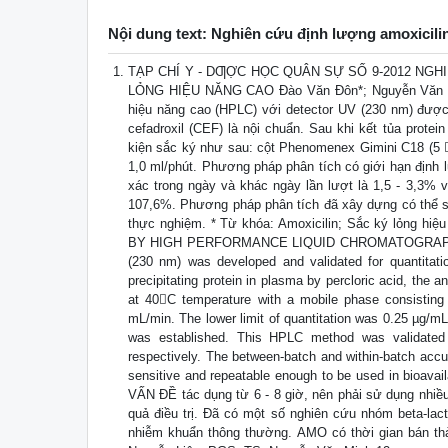
Nội dung text: Nghiên cứu định lượng amoxicili
TẠP CHÍ Y - DƢỢC HỌC QUÂN SỰ SỐ 9-2012 NG
LỎNG HIỆU NĂNG CAO Đào Văn Đôn*; Nguyễn Văn B
hiệu năng cao (HPLC) với detector UV (230 nm) được
cefadroxil (CEF) là nội chuẩn. Sau khi kết tủa prote
kiện sắc ký như sau: cột Phenomenex Gimini C18 (5 
1,0 ml/phút. Phương pháp phân tích có giới hạn định 
xác trong ngày và khác ngày lần lượt là 1,5 - 3,3% v
107,6%. Phương pháp phân tích đã xây dựng có thể s
thực nghiệm. * Từ khóa: Amoxicilin; Sắc ký lỏng
BY HIGH PERFORMANCE LIQUID CHROMATOGRAPHY M
(230 nm) was developed and validated for quantitatio
precipitating protein in plasma by percloric acid, t
at 40C temperature with a mobile phase consisting o
mL/min. The lower limit of quantitation was 0.25 µg/mL,
was established. This HPLC method was validated 
respectively. The between-batch and within-batch acc
sensitive and repeatable enough to be used in bioavai
VẤN ĐỀ tác dụng từ 6 - 8 giờ, nên phải sử dụng nhiều 
quả điều trị. Đã có một số nghiên cứu nhóm beta-la
nhiễm khuẩn thông thường. AMO có thời gian bán thả