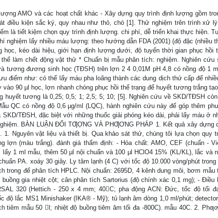
g AMO và các hoạt chất khác - Xây dựng quy trình định lượng gồm tro
t điều kiện sắc ký, quy nhau như thỏ, chó [1]. Thử nghiệm trên trình xử l
m là tiết kiệm chọn quy trình định lượng. chi phí, dễ triển khai thực hiện. T
 thí nghiệm lấy nhiều máu lượng: theo hướng dẫn FDA (2001) (độ đặc (nhiều t
 học, kéo dài hiệu, giới hạn định lượng dưới, độ tuyến thời gian phục hồi t
 có thể làm chết động vật thử * Chuẩn bị mẫu phân tích: nghiệm. Nghiên cứu 
à tương đương sinh học (TĐSH) trên lợn 2 4 0,01M pH 4,8 có nồng độ 1 m
ưu điểm như: có thể lấy máu pha loãng thành các dung dịch thứ cấp để nhiề
y vào 90 µl học, lợn nhanh chóng phục hồi thể trạng để huyết tương trắng tạ
ng huyết tương là 0,25; 0,5; 1; 2,5; 5; 10; [5]. Nghiên cứu về SKD/TĐSH còn
n - Mẫu QC có nồng độ 0,6 µg/ml (LQC), hành nghiên cứu này để góp thêm ph
 SKD/TĐSH, đặc biệt với những thuốc giải phóng kéo dài, phải lấy máu ở nh
 nghiệm. BÀN LUẬN ĐỐI TƢỢNG VÀ PHƢƠNG PHÁP 1. Kết quả xây dựng qu
 Nguyên vật liệu và thiết bị. Qua khảo sát thử, chúng tôi lựa chọn quy tr
ng lợn (màu trắng). đánh giá thẩm định: - Hóa chất: AMO, CEF (chuẩn - V
: lấy 1 ml mẫu, thêm 50 µl nội chuẩn và 100 µl HClO4 15% (KL/KL), lắc và 
huẩn PA. xoáy 30 giây. Ly tâm lạnh (4 C) với tốc độ 10.000 vòng/phút trong 
dịch trong để phân tích HPLC. Nội chuẩn: 2695D, 4 kênh dung môi, bơm mẫu 
buồng gia nhiệt cột; cân phân tích Sartorius (độ chính xác 0,1 mg); - Điều 
SAL 320 (Hettich - 250 x 4 mm; 40C; pha động ACN: Đức, tốc độ tối đ
c độ lắc MS1 Minishaker (IKA® - Mỹ); tủ lạnh âm dòng 1,0 ml/phút; detecto
ích tiêm mẫu 50 l; nhiệt độ buồng tiêm âm tối đa -800C). mẫu 40C. 2. Phƣ