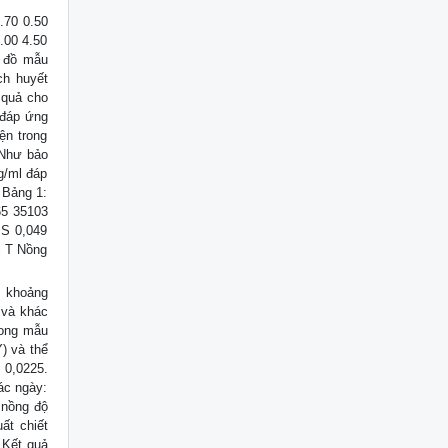
.70 0.50
.00 4.50
ý đồ mẫu
ch huyết
 quả cho
 đáp ứng
ện trong
 Như bảo
g/ml đáp
 Bảng 1:
65 35103
IS 0,049
c T Nồng
% khoảng
 và khác
rong mẫu
Y) và thể
 0,0225.
ác ngày:
 nồng độ
ất chiết
 Kết quả