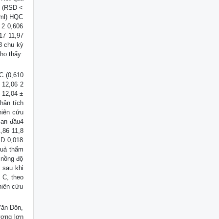
o (RSD <
/ml) HQC
 2 0,606
17 11,97
 3 chu kỳ
ho thấy:
C (0,610
 12,06 2
 12,04 ±
hân tích
hiên cứu
Ban đầu4
,86 11,8
SD 0,018
quả thẩm
 nồng độ
 sau khi
 C, theo
hiên cứu
ăn Đôn,
ương lợn