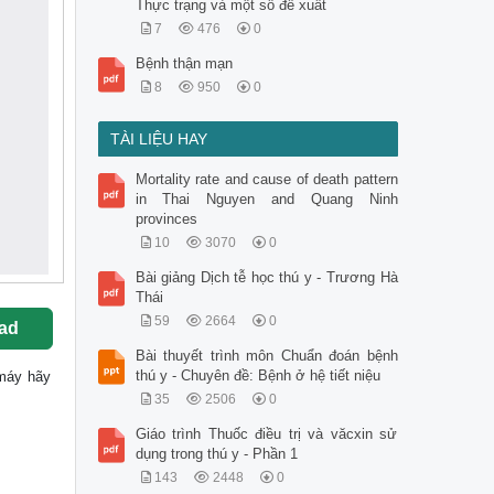
Thực trạng và một số đề xuất
7
476
0
Bệnh thận mạn
8
950
0
TÀI LIỆU HAY
Mortality rate and cause of death pattern
in Thai Nguyen and Quang Ninh
provinces
10
3070
0
Bài giảng Dịch tễ học thú y - Trương Hà
Thái
59
2664
0
ad
Bài thuyết trình môn Chuẩn đoán bệnh
thú y - Chuyên đề: Bệnh ở hệ tiết niệu
ề máy hãy
35
2506
0
Giáo trình Thuốc điều trị và văcxin sử
dụng trong thú y - Phần 1
143
2448
0