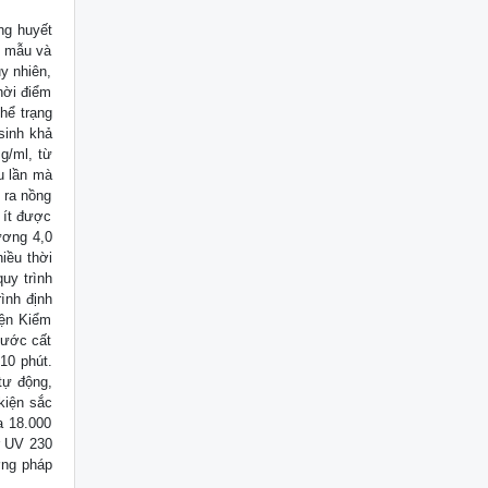
ng huyết
ý mẫu và
uy nhiên,
hời điểm
hể trạng
sinh khả
g/ml, từ
u lần mà
o ra nồng
 ít được
ương 4,0
iều thời
y trình
ình định
iện Kiểm
nước cất
10 phút.
tự động,
kiện sắc
a 18.000
r UV 230
ơng pháp