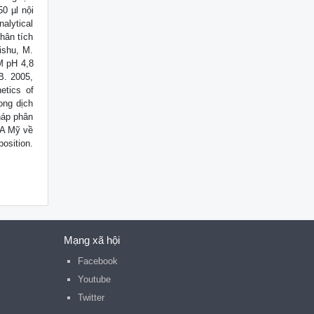
0 µl nội
alytical
hân tích
ishu, M.
M pH 4,8
B. 2005,
etics of
ong dịch
háp phân
DA Mỹ về
position.
Mạng xã hội
Facebook
Youtube
Twitter