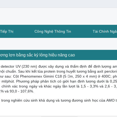
Tiếp Thị
Công Nghệ Thông Tin
Tài Chính Ng
ương lợn bằng sắc ký lỏng hiệu năng cao
detector UV (230 nm) được xây dựng và thẩm định để định lượng amo
nội chuẩn. Sau khi kết tủa protein trong huyết tương bằng axít perclor
 như sau: Cột Phenomenex Gimini C18 (5 m, 250 x 4 mm) ở 400C; p
ml/phút. Phương pháp phân tích có giới hạn định lượng dưới là 0,25
 chính xác trong ngày và khác ngày lần lượt là 1,5 - 3,3% và 2,6 - 3
1% và 93,0 - 107,6%.
 trong nghiên cứu sinh khả dụng và tương đương sinh học của AMO t