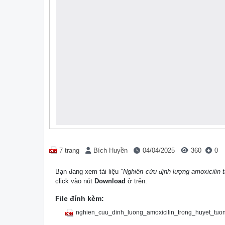
7 trang
Bích Huyền
04/04/2025
360
0
Bạn đang xem tài liệu
"Nghiên cứu định lượng amoxicilin 
click vào nút
Download
ở trên.
File đính kèm:
nghien_cuu_dinh_luong_amoxicilin_trong_huyet_tuo