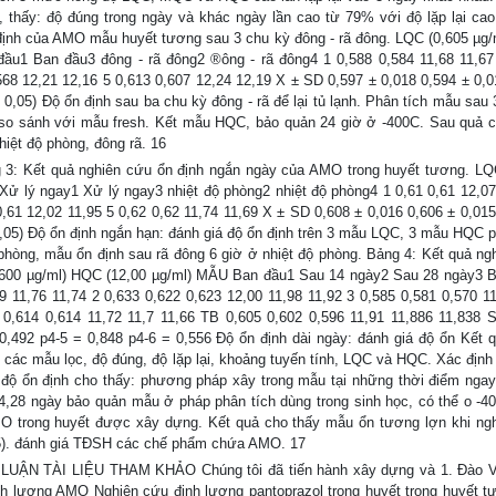
, thấy: độ đúng trong ngày và khác ngày lần cao từ 79% với độ lặp lại ca
 định của AMO mẫu huyết tương sau 3 chu kỳ đông - rã đông. LQC (0,605 µg
ầu1 Ban đầu3 đông - rã đông2 ®ông - rã đông4 1 0,588 0,584 11,68 11,67
,568 12,21 12,16 5 0,613 0,607 12,24 12,19 X ± SD 0,597 ± 0,018 0,594 ± 0,0
> 0,05) Độ ổn định sau ba chu kỳ đông - rã để lại tủ lạnh. Phân tích mẫu sau
 so sánh với mẫu fresh. Kết mẫu HQC, bảo quản 24 giờ ở -400C. Sau quả c
iệt độ phòng, đông rã. 16
Kết quả nghiên cứu ổn định ngắn ngày của AMO trong huyết tương. LQ
Xử lý ngay1 Xử lý ngay3 nhiệt độ phòng2 nhiệt độ phòng4 1 0,61 0,61 12,07
0,61 12,02 11,95 5 0,62 0,62 11,74 11,69 X ± SD 0,608 ± 0,016 0,606 ± 0,015
 0,05) Độ ổn định ngắn hạn: đánh giá độ ổn định trên 3 mẫu LQC, 3 mẫu HQC p
 phòng, mẫu ổn định sau rã đông 6 giờ ở nhiệt độ phòng. Bảng 4: Kết quả ng
0,600 µg/ml) HQC (12,00 µg/ml) MẪU Ban đầu1 Sau 14 ngày2 Sau 28 ngày3 
 11,76 11,74 2 0,633 0,622 0,623 12,00 11,98 11,92 3 0,585 0,581 0,570 11
 0,614 0,614 11,72 11,7 11,66 TB 0,605 0,602 0,596 11,91 11,886 11,838 
 0,492 p4-5 = 0,848 p4-6 = 0,556 Độ ổn định dài ngày: đánh giá độ ổn Kết 
n các mẫu lọc, độ đúng, độ lặp lại, khoảng tuyến tính, LQC và HQC. Xác định
 độ ổn định cho thấy: phương pháp xây trong mẫu tại những thời điểm ngay
28 ngày bảo quản mẫu ở pháp phân tích dùng trong sinh học, có thể o -40
O trong huyết được xây dựng. Kết quả cho thấy mẫu ổn tương lợn khi ng
,05). đánh giá TĐSH các chế phẩm chứa AMO. 17
ẬN TÀI LIỆU THAM KHẢO Chúng tôi đã tiến hành xây dựng và 1. Đào V
 lượng AMO Nghiên cứu định lượng pantoprazol trong huyết trong huyết t