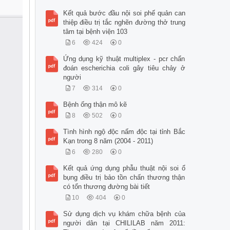
Kết quả bước đầu nội soi phế quản can
thiệp điều trị tắc nghẽn đường thở trung
tâm tại bệnh viện 103
6
424
0
Ứng dụng kỹ thuật multiplex - pcr chẩn
đoán escherichia coli gây tiêu chảy ở
người
7
314
0
Bệnh ống thận mô kẽ
8
502
0
Tình hình ngộ độc nấm độc tại tỉnh Bắc
Kạn trong 8 năm (2004 - 2011)
6
280
0
Kết quả ứng dụng phẫu thuật nội soi ổ
bụng điều trị bảo tồn chấn thương thận
có tổn thương đường bài tiết
10
404
0
Sử dụng dịch vụ khám chữa bệnh của
người dân tại CHILILAB năm 2011: