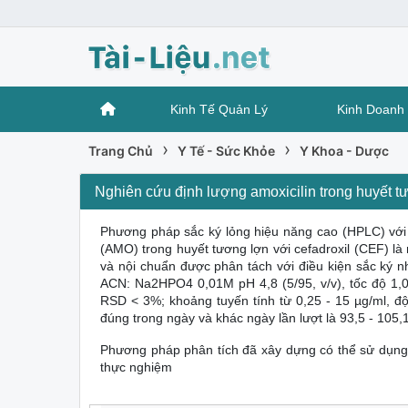
Kinh Tế Quản Lý
Kinh Doanh 
›
›
Trang Chủ
Y Tế - Sức Khỏe
Y Khoa - Dược
Nghiên cứu định lượng amoxicilin trong huyết t
Phương pháp sắc ký lỏng hiệu năng cao (HPLC) với 
(AMO) trong huyết tương lợn với cefadroxil (CEF) là 
và nội chuẩn được phân tách với điều kiện sắc ký
ACN: Na2HPO4 0,01M pH 4,8 (5/95, v/v), tốc độ 1,0 
RSD < 3%; khoảng tuyến tính từ 0,25 - 15 µg/ml, độ
đúng trong ngày và khác ngày lần lượt là 93,5 - 105,
Phương pháp phân tích đã xây dựng có thể sử dụng
thực nghiệm