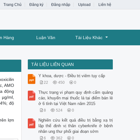
Trang Chủ
Đăng ký
Đăng nhập
Upload
Liên hệ
ân Hàng
Luận Văn
Tài Liệu Khác
TÀI LIỆU LIÊN QUAN
Y khoa, dược - Điều trị viêm tụy cấp
xicilin
22
450
0
ic, AMO
ha động
Thực trạng vi phạm quy định cấm quảng
 µg/ml,
cáo, khuyến mại thuốc lá tại điểm bán lẻ
,4%; độ
ở 6 tỉnh tại Việt Nam năm 2015
8
524
0
rên lợn
Nghiên cứu kết quả điều trị bằng xạ trị
lập thể định vị thân cyberknife ở bệnh
nhân ung thư phổi giai đoạn sớm
6
362
0