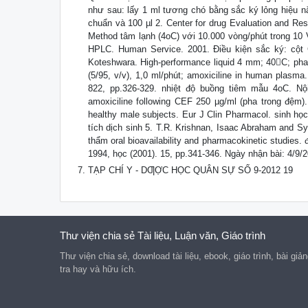
như sau: lấy 1 ml tương chó bằng sắc ký lỏng hiệu n
chuẩn và 100 µl 2. Center for drug Evaluation and Res
Method tâm lạnh (4oC) với 10.000 vòng/phút trong 10 V
HPLC. Human Service. 2001. Điều kiện sắc ký: cột 
Koteshwara. High-performance liquid 4 mm; 40C; pha
(5/95, v/v), 1,0 ml/phút; amoxiciline in human plasm
822, pp.326-329. nhiệt độ buồng tiêm mẫu 4oC. Nội
amoxiciline following CEF 250 µg/ml (pha trong đệm).
healthy male subjects. Eur J Clin Pharmacol. sinh h
tích dịch sinh 5. T.R. Krishnan, Isaac Abraham and S
thẩm oral bioavailability and pharmacokinetic studies.
1994, học (2001). 15, pp.341-346. Ngày nhận bài: 4/9/
TẠP CHÍ Y - DƢỢC HỌC QUÂN SỰ SỐ 9-2012 19
Thư viện chia sẻ Tài liệu, Luận văn, Giáo trình
Thư viện chia sẻ, download tài liệu, ebook, giáo trình, bài giả
tra hay và hữu ích.