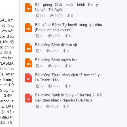
Bài giảng Chẩn đoán bệnh thú y -
Nguyễn Thị Ngân
114
2290
0
 SẮC KÝ
Bài giảng Bệnh Tụ huyết trùng gia cầm
ký lỏng
(Pasteurellosis avium)
 lợn với
29
2266
0
với điều
, tốc độ
Bài giảng Bệnh dịch tả vịt
độ chính
8
2260
0
à 93,0 -
trên lợn
Bài giảng Bệnh suyễn lợn
G PLASMA
12
2216
0
tection
). After
Bài giảng Thực hành dịch tễ học thú y -
 x 4 mm)
Lê Thanh Hiền
e of 1.0
62
2212
0
 15 µg/mL
Bài giảng Bệnh lý thú y - Chương 2: Rối
 - 3.4%,
loạn thân nhiệt - Nguyễn Hữu Nam
ethod is
sma. ĐẶT
8
2152
0
uộc hiệu
điều trị
 GS. TS.