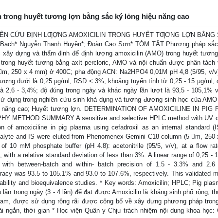
n trong huyết tương lợn bằng sắc ký lỏng hiệu năng cao
HIÊN CỨU ĐỊNH LƢỢNG AMOXICILIN TRONG HUYẾT TƢƠNG LỢN BẰNG
ạch* Nguyễn Thanh Huyền*; Đoàn Cao Sơn* TÓM TẮT Phương pháp sắc 
 xây dựng và thẩm định để định lượng amoxicilin (AMO) trong huyết tương
in trong huyết tương bằng axít percloric, AMO và nội chuẩn được phân tách 
m, 250 x 4 mm) ở 400C; pha động ACN: Na2HPO4 0,01M pH 4,8 (5/95, v/v)
lượng dưới là 0,25 µg/ml, RSD < 3%; khoảng tuyến tính từ 0,25 - 15 µg/ml, 
à 2,6 - 3,4%; độ đúng trong ngày và khác ngày lần lượt là 93,5 - 105,1% v
ử dụng trong nghiên cứu sinh khả dụng và tương đương sinh học của AMO 
 hiệu năng cao; Huyết tương lợn. DETERMINATION OF AMOXICILINE IN PI
ETHOD SUMMARY A sensitive and selective HPLC method with UV de
n of amoxiciline in pig plasma using cefadroxil as an internal standard (IS
he analyte and IS were eluted from Phenomenex Gemini C18 column (5 m, 250
f 10 mM phosphate buffer (pH 4.8): acetonitrile (95/5, v/v), at a flow rat
 with a relative standard deviation of less than 3%. A linear range of 0,25 -
with between-batch and within- batch precision of 1.5 - 3.3% and 2.6
uracy was 93.5 to 105.1% and 93.0 to 107.6%, respectively. This validated m
lability and bioequivalence studies. * Key words: Amoxicilin; HPLC; Pig pla
lần trong ngày (3 - 4 lần) để đạt được Amoxicilin là kháng sinh phổ rộng, th
ctam, được sử dụng rộng rãi được công bố về xây dựng phương pháp trong 
i ngắn, thời gian * Học viện Quân y Chịu trách nhiệm nội dung khoa học: