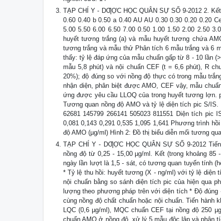
TẠP CHÍ Y - DƢỢC HỌC QUÂN SỰ SỐ 9-2012 2. Kết quả
0.60 0.40 b 0.50 a 0.40 AU AU 0.30 0.30 0.20 0.20 Cef
5.00 5.50 6.00 6.50 7.00 0.50 1.00 1.50 2.00 2.50 3
huyết tương trắng (a) và mẫu huyết tương chứa AMO,
tương trắng và mẫu thử Phân tích 6 mẫu trắng và 6 m
thấy: tỷ lệ đáp ứng của mẫu chuẩn gấp từ 8 - 10 lần (
mẫu 5,8 phút) và nội chuẩn CEF (t = 6,6 phút), R ch
20%); độ đúng so với nồng độ thực có trong mẫu trắ
nhận diện, phân biệt được AMO, CEF vậy, mẫu chuẩn
ứng được yêu cầu LLOQ của trong huyết tương lợn. p
Tương quan nồng độ AMO và tỷ lệ diện tích pic S/IS.
62681 145799 266141 505023 811551 Diện tích pic I
0,081 0,143 0,291 0,535 1,095 1,641 Phương trình hồi
độ AMO (µg/ml) Hình 2: Đồ thị biểu diễn mối tương qua
TẠP CHÍ Y - DƢỢC HỌC QUÂN SỰ SỐ 9-2012 Tiến hành
nồng độ từ 0,25 - 15,00 µg/ml. Kết (trong khoảng 85
ngày lần lượt là 1,5 - sát, có tương quan tuyến tính
* Tỷ lệ thu hồi: huyết tương (X - ng/ml) với tỷ lệ diện
nội chuẩn bằng so sánh diện tích pic của hiện qua 
lượng theo phương pháp trên với diện tích * Độ đúng
cùng nồng độ chất chuẩn hoặc nội chuẩn. Tiến hành kh
LQC (0,6 µg/ml), MQC chuẩn CEF tại nồng độ 250 µg/m
chuẩn AMO ở nồng độ, xử lý 5 mẫu độc lập và phân t