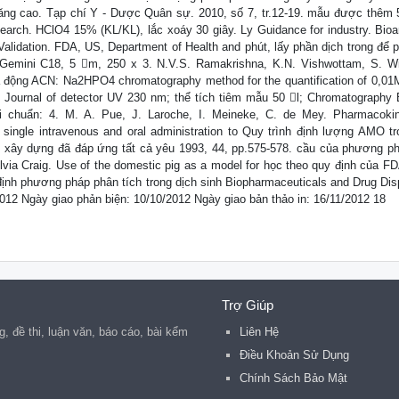
ăng cao. Tạp chí Y - Dược Quân sự. 2010, số 7, tr.12-19. mẫu được thêm 5
earch. HClO4 15% (KL/KL), lắc xoáy 30 giây. Ly Guidance for industry. Bioan
alidation. FDA, US, Department of Health and phút, lấy phần dịch trong để p
Gemini C18, 5 m, 250 x 3. N.V.S. Ramakrishna, K.N. Vishwottam, S. W
 động ACN: Na2HPO4 chromatography method for the quantification of 0,01
a. Journal of detector UV 230 nm; thể tích tiêm mẫu 50 l; Chromatography 
 chuẩn: 4. M. A. Pue, J. Laroche, I. Meineke, C. de Mey. Pharmacokin
 single intravenous and oral administration to Quy trình định lượng AMO tr
ọc xây dựng đã đáp ứng tất cả yêu 1993, 44, pp.575-578. cầu của phương p
ylvia Craig. Use of the domestic pig as a model for học theo quy định của F
 định phương pháp phân tích trong dịch sinh Biopharmaceuticals and Drug Dis
2012 Ngày giao phản biện: 10/10/2012 Ngày giao bản thảo in: 16/11/2012 18
Trợ Giúp
ng, đề thi, luận văn, báo cáo, bài kểm
Liên Hệ
Điều Khoản Sử Dụng
Chính Sách Bảo Mật