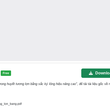
Downlo
Free
trong huyết tương lợn bằng sắc ký lỏng hiệu năng cao"
, để tải tài liệu gốc v
ng_lon_bang.pdf