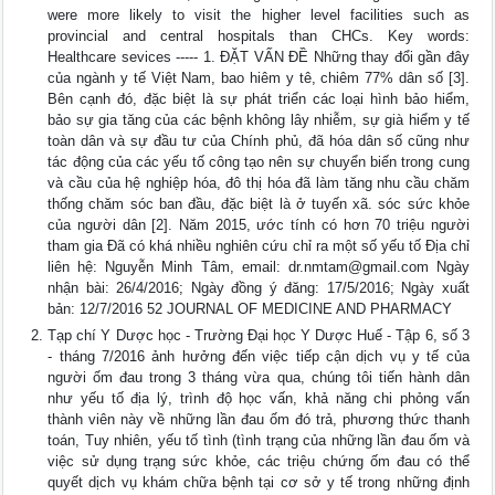
were more likely to visit the higher level facilities such as
provincial and central hospitals than CHCs. Key words:
Healthcare sevices ----- 1. ĐẶT VẤN ĐỀ Những thay đổi gần đây
của ngành y tế Việt Nam, bao hiêm y tê, chiêm 77% dân số [3].
Bên cạnh đó, đặc biệt là sự phát triển các loại hình bảo hiểm,
bảo sự gia tăng của các bệnh không lây nhiễm, sự già hiểm y tế
toàn dân và sự đầu tư của Chính phủ, đã hóa dân số cũng như
tác động của các yếu tố công tạo nên sự chuyển biến trong cung
và cầu của hệ nghiệp hóa, đô thị hóa đã làm tăng nhu cầu chăm
thống chăm sóc ban đầu, đặc biệt là ở tuyến xã. sóc sức khỏe
của người dân [2]. Năm 2015, ước tính có hơn 70 triệu người
tham gia Đã có khá nhiều nghiên cứu chỉ ra một số yếu tố Địa chỉ
liên hệ: Nguyễn Minh Tâm, email:
dr.nmtam@gmail.com
Ngày
nhận bài: 26/4/2016; Ngày đồng ý đăng: 17/5/2016; Ngày xuất
bản: 12/7/2016 52 JOURNAL OF MEDICINE AND PHARMACY
Tạp chí Y Dược học - Trường Đại học Y Dược Huế - Tập 6, số 3
- tháng 7/2016 ảnh hưởng đến việc tiếp cận dịch vụ y tế của
người ốm đau trong 3 tháng vừa qua, chúng tôi tiến hành dân
như yếu tố địa lý, trình độ học vấn, khả năng chi phỏng vấn
thành viên này về những lần đau ốm đó trả, phương thức thanh
toán, Tuy nhiên, yếu tố tình (tình trạng của những lần đau ốm và
việc sử dụng trạng sức khỏe, các triệu chứng ốm đau có thể
quyết dịch vụ khám chữa bệnh tại cơ sở y tế trong những định