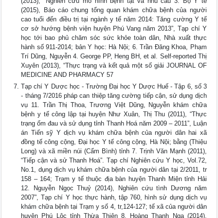
(2013), “Nghiên cứu mô hình bệnh tật và nhu cầu 3. Bộ Y tế
(2015), Báo cáo chung tổng quan khám chữa bệnh của người
cao tuổi đến điều trị tại ngành y tế năm 2014: Tăng cường Y tế
cơ sở hướng bệnh viện huyện Phú Vang năm 2013”, Tạp chí Y
học tới bao phủ chăm sóc sức khỏe toàn dân, Nhà xuất thực
hành số 911-2014; bản Y học: Hà Nội; 6. Trần Đăng Khoa, Phạm
Trí Dũng, Nguyễn 4. George PP, Heng BH, et al. Self-reported Thị
Xuyên (2013), “Thực trạng và kết quả một số giải JOURNAL OF
MEDICINE AND PHARMACY 57
Tạp chí Y Dược học - Trường Đại học Y Dược Huế - Tập 6, số 3
- tháng 7/2016 pháp can thiệp tăng cường tiếp cận, sử dụng dịch
vụ 11. Trần Thị Thoa, Trương Việt Dũng, Nguyễn khám chữa
bệnh y tế công lập tại huyện Như Xuân, Thị Thu (2011), “Thực
trạng ốm đau và sử dụng tỉnh Thanh Hoá năm 2009 – 2011”, Luận
án Tiến sỹ Y dịch vụ khám chữa bệnh của người dân hai xã
đồng tế công cộng, Đại học Y tế công cộng, Hà Nội; bằng (Thiệu
Long) và xã miền núi (Cẩm Bình) tỉnh 7. Trịnh Văn Mạnh (2011),
“Tiếp cận và sử Thanh Hoá”. Tạp chí Nghiên cứu Y học, Vol.72,
No.1, dụng dịch vụ khám chữa bệnh của người dân tại 2/2011, tr
158 – 164; Trạm y tế thuộc địa bàn huyện Thanh Miện tỉnh Hải
12. Nguyễn Ngọc Thuỷ (2014), Nghiên cứu tình Dương năm
2007”, Tạp chí Y học thực hành, tập 760, hình sử dụng dịch vụ
khám chữa bệnh tại Trạm y số 4, tr,124-127; tế xã của người dân
huyện Phú Lộc tỉnh Thừa Thiên 8. Hoàng Thanh Nga (2014),