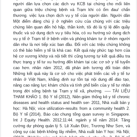
người dân lựa chọn các dịch vụ KCB tại chứng cho mối liên
quan giữa triệu chứng bệnh và Trạm khi có ốm đau/ chấn
thương. việc lựa chọn dịch vụ y tế của người dân. Người dân
Một điểm đáng chú ý ở nghiên cứu của chúng với các triệu
chứng liên quan đến hô hấp, thần kinh, tôi đó là tỷ lệ đến quầy
thuốc và sử dụng dịch vụ y tiêu hóa, có xu hướng sử dụng dịch
vụ y tế ở Trạm tế ở bệnh viện và phòng khám tư ở nhóm người
dân như là nơi tiếp xúc ban đầu. Đối với các triệu chứng không
có thẻ bảo hiểm y tế là khá cao. Kết quả này phức tạp hơn của
hệ cơ xương khớp và nội tiết thì cũng tương tự kết quả điều tra
thực trạng y tế tư xu hướng đến khám tại các cơ sở y tế tuyến
cao hơn. nhân năm 2012, đã phản ánh tương đối toàn diện
Những kết quả này là cơ sở cho việc phát triển các về y tế tư
nhân ở Việt Nam, khẳng định sự tồn tại nội dung để đào tạo,
nâng cao năng lực khám chữa và tính phổ biến của y tế tư nhân
trong đời sống bệnh tại Trạm y tế xã, phường. ----- TÀI LIỆU
THAM KHẢO 1. Bộ Y tế (2012), Niên giám thống kê y tế chronic
diseases and health status and health ser- 2011, Nhà xuất bản y
học: Hà Nội; vice utilization–results from a community health 2.
Bộ Y tế (2014), Báo cáo chung tổng quan survey in Singapore.
Int J Equity Health. 2012;11:44. ngành y tế năm 2014: Tăng
cường dự phòng quản lý 5. Lê Xuân Đức, Trương Như Sơn, và
cộng sự các bệnh không lây nhiễm, Nhà xuất bản Y học: Hà Nội;