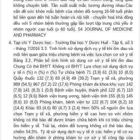
không chuyên biệt. Tần suất suất mắc tương đương nhau.Các
vấn đề sức khỏe mắc bệnh của nhóm đối tượng 16-59 tuổi phân
bố liên quan đến hệ tuần hoàn và nội tiết - chuyển hoá khá đồng
đều với 5 nhóm bệnh thường gặp lần lượt tập trung chủ yếu ở
nhóm người cao tuổi (≥ 60 tuổi). 54 JOURNAL OF MEDICINE
AND PHARMACY
Tạp chí Y Dược học - Trường Đại học Y Dược Huế - Tập 6, số 3
- tháng 7/2016 3.3. Tình hình sử dụng dịch vụ y tế khi ốm đau và
mối liên quan giữa triệu chứng bệnh và việc lựa chọn cơ sở y tế
Bảng 3.2. Phân bố tình hình sử dụng cơ sở y tế khi ốm đau
Chung Có thẻ BHYT Không có BHYT Lựa chọn sử dụng dịch vụ
y tế n (%) n (%) n (%) Tự chữa bệnh 71 (3,9) 61 (3,6) 10 (8,0)
Quầy thuốc 132 (7,3) 83 (4.9) 49 (39,2) Trạm y tế xã, phường
989 (54,5) 967 (57,2) 22 (17,6) Phòng khám đa khoa khu vực 142
(7,8) 141 (8,3) 1 (0,8) Bệnh viện huyện, thành phố 122 (6,7) 110
(6,5) 12 (9,6) Bệnh viện trung ương, bệnh viện tỉnh 155 (8,5) 145
(8,6) 10 (8,0) Phòng khám, bệnh viện tư 122 (6,7) 104 (6,2) 18
(14,4) Khác 83 (4,6) 80 (4,7) 3 (2,4) Hơn 50% số người ốm lựa
chọn Trạm y tế xã, phường hiểm y tế cao hơn so với nhóm
không có thẻ bảo để được khám chữa bệnh khi có triệu chứng
ốm hiểm y tế. Trái lại, nhóm đối tượng không có thẻ bảo đau,
chiếm 54,5%. Tỷ lệ sử dụng dịch vụ y tế ở các hiểm y tế có xu
hướng đến khám ở phòng khám tư cơ sở y tế công lập của