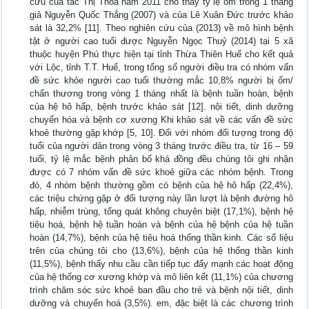
cứu của tác Thị Thoa năm 2011 cho thấy tỷ lệ ốm trong 1 tháng
giả Nguyễn Quốc Thắng (2007) và của Lê Xuân Đức trước khảo
sát là 32,2% [11]. Theo nghiên cứu của (2013) về mô hình bệnh
tật ở người cao tuổi được Nguyễn Ngọc Thuỷ (2014) tại 5 xã
thuộc huyện Phú thực hiện tại tỉnh Thừa Thiên Huế cho kết quả
với Lộc, tỉnh T.T. Huế, trong tổng số người điều tra có nhóm vấn
đề sức khỏe người cao tuổi thường mắc 10,8% người bị ốm/
chấn thương trong vòng 1 tháng nhất là bệnh tuần hoàn, bệnh
của hệ hô hấp, bệnh trước khảo sát [12]. nội tiết, dinh dưỡng
chuyển hóa và bệnh cơ xương Khi khảo sát về các vấn đề sức
khoẻ thường gặp khớp [5, 10]. Đối với nhóm đối tượng trong độ
tuổi của người dân trong vòng 3 tháng trước điều tra, từ 16 – 59
tuổi, tỷ lệ mắc bệnh phân bố khá đồng đều chúng tôi ghi nhận
được có 7 nhóm vấn đề sức khoẻ giữa các nhóm bệnh. Trong
đó, 4 nhóm bệnh thường gồm có bệnh của hệ hô hấp (22,4%),
các triệu chứng gặp ở đối tượng này lần lượt là bệnh đường hô
hấp, nhiễm trùng, tổng quát không chuyên biệt (17,1%), bệnh hệ
tiêu hoá, bệnh hệ tuần hoàn và bệnh của hệ bệnh của hệ tuần
hoàn (14,7%), bệnh của hệ tiêu hoá thống thần kinh. Các số liệu
trên của chúng tôi cho (13,6%), bệnh của hệ thống thần kinh
(11,5%), bệnh thấy nhu cầu cần tiếp tục đẩy mạnh các hoạt động
của hệ thống cơ xương khớp và mô liên kết (11,1%) của chương
trình chăm sóc sức khoẻ ban đầu cho trẻ và bệnh nội tiết, dinh
dưỡng và chuyển hoá (3,5%). em, đặc biệt là các chương trình