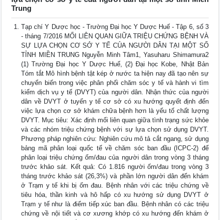
Trung
Tạp chí Y Dược học - Trường Đại học Y Dược Huế - Tập 6, số 3
- tháng 7/2016 MỐI LIÊN QUAN GIỮA TRIỆU CHỨNG BỆNH VÀ
SỰ LỰA CHỌN CƠ SỞ Y TẾ CỦA NGƯỜI DÂN TẠI MỘT SỐ
TỈNH MIỀN TRUNG Nguyễn Minh Tâm1, Yasuharu Shimamura2
(1) Trường Đại học Y Dược Huế, (2) Đại học Kobe, Nhật Bản
Tóm tắt Mô hình bệnh tật kép ở nước ta hiện nay đã tạo nên sự
chuyển biến trong việc phân phối chăm sóc y tế và hành vi tìm
kiếm dịch vụ y tế (DVYT) của người dân. Nhận thức của người
dân về DVYT ở tuyến y tế cơ sở có xu hướng quyết định đến
việc lựa chọn cơ sở khám chữa bệnh hơn là yếu tố chất lượng
DVYT. Mục tiêu: Xác định mối liên quan giữa tình trạng sức khỏe
và các nhóm triệu chứng bệnh với sự lựa chọn sử dụng DVYT.
Phương pháp nghiên cứu: Nghiên cứu mô tả cắt ngang, sử dụng
bảng mã phân loại quốc tế về chăm sóc ban đầu (ICPC-2) để
phân loại triệu chứng ốm/đau của người dân trong vòng 3 tháng
trước khảo sát. Kết quả: Có 1.816 người ốm/đau trong vòng 3
tháng trước khảo sát (26,3%) và phần lớn người dân đến khám
ở Trạm y tế khi bị ốm đau. Bệnh nhân với các triệu chứng về
tiêu hóa, thần kinh và hô hấp có xu hướng sử dụng DVYT ở
Trạm y tế như là điểm tiếp xúc ban đầu. Bệnh nhân có các triệu
chứng về nội tiết và cơ xương khớp có xu hướng đến khám ở