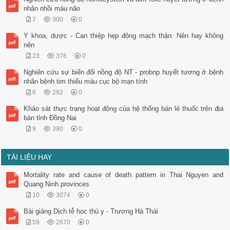
nhân nhồi máu não
7
300
0
Y khoa, dược - Can thiệp hẹp động mạch thận: Nên hay không
nên
23
376
0
Nghiên cứu sự biến đổi nồng độ NT - probnp huyết tương ở bệnh
nhân bệnh tim thiếu máu cục bộ mạn tính
6
292
0
Khảo sát thực trạng hoạt động của hệ thống bán lẻ thuốc trên địa
bàn tỉnh Đồng Nai
9
390
0
TÀI LIỆU HAY
Mortality rate and cause of death pattern in Thai Nguyen and
Quang Ninh provinces
10
3074
0
Bài giảng Dịch tễ học thú y - Trương Hà Thái
59
2670
0