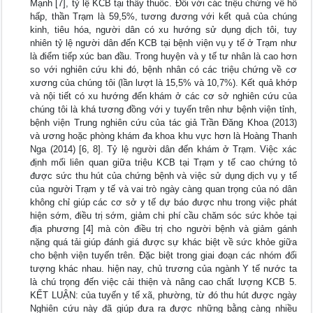
Mạnh [7], tỷ lệ KCB tại thầy thuốc. Đối với các triệu chứng về hô
hấp, thần Trạm là 59,5%, tương đương với kết quả của chúng
kinh, tiêu hóa, người dân có xu hướng sử dụng dịch tôi, tuy
nhiên tỷ lệ người dân đến KCB tại bệnh viện vụ y tế ở Trạm như
là điểm tiếp xúc ban đầu. Trong huyện và y tế tư nhân là cao hơn
so với nghiên cứu khi đó, bệnh nhân có các triệu chứng về cơ
xương của chúng tôi (lần lượt là 15,5% và 10,7%). Kết quả khớp
và nội tiết có xu hướng đến khám ở các cơ sở nghiên cứu của
chúng tôi là khá tương đồng với y tuyến trên như bệnh viện tỉnh,
bệnh viện Trung nghiên cứu của tác giả Trần Đăng Khoa (2013)
và ương hoặc phòng khám đa khoa khu vực hơn là Hoàng Thanh
Nga (2014) [6, 8]. Tỷ lệ người dân đến khám ở Trạm. Việc xác
định mối liên quan giữa triệu KCB tại Trạm y tế cao chứng tỏ
được sức thu hút của chứng bệnh và việc sử dụng dịch vụ y tế
của người Trạm y tế và vai trò ngày càng quan trọng của nó dân
không chỉ giúp các cơ sở y tế dự báo được nhu trong việc phát
hiện sớm, điều trị sớm, giảm chi phí cầu chăm sóc sức khỏe tại
địa phương [4] mà còn điều trị cho người bệnh và giảm gánh
nặng quá tải giúp đánh giá được sự khác biệt về sức khỏe giữa
cho bệnh viện tuyến trên. Đặc biệt trong giai đoạn các nhóm đối
tượng khác nhau. hiện nay, chủ trương của ngành Y tế nước ta
là chú trọng đến việc cải thiện và nâng cao chất lượng KCB 5.
KẾT LUẬN: của tuyến y tế xã, phường, từ đó thu hút được ngày
Nghiên cứu này đã giúp đưa ra được những bằng càng nhiều