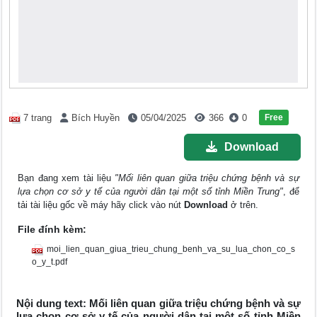
Free
7 trang
Bích Huyền
05/04/2025
366
0
Download
Bạn đang xem tài liệu
"Mối liên quan giữa triệu chứng bệnh và sự
lựa chọn cơ sở y tế của người dân tại một số tỉnh Miền Trung"
, để
tải tài liệu gốc về máy hãy click vào nút
Download
ở trên.
File đính kèm:
moi_lien_quan_giua_trieu_chung_benh_va_su_lua_chon_co_s
o_y_t.pdf
Nội dung text: Mối liên quan giữa triệu chứng bệnh và sự
lựa chọn cơ sở y tế của người dân tại một số tỉnh Miền