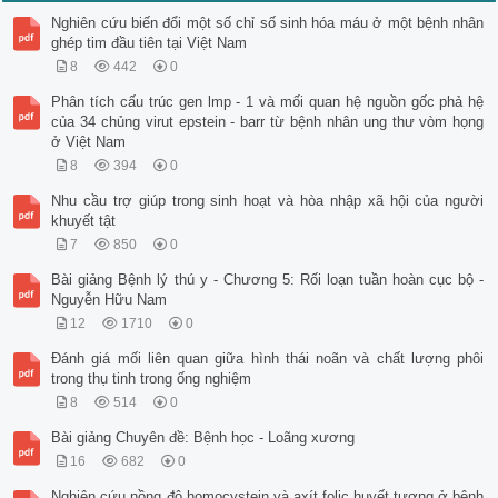
Nghiên cứu biến đổi một số chỉ số sinh hóa máu ở một bệnh nhân
ghép tim đầu tiên tại Việt Nam
8
442
0
Phân tích cấu trúc gen lmp - 1 và mối quan hệ nguồn gốc phả hệ
của 34 chủng virut epstein - barr từ bệnh nhân ung thư vòm họng
ở Việt Nam
8
394
0
Nhu cầu trợ giúp trong sinh hoạt và hòa nhập xã hội của người
khuyết tật
7
850
0
Bài giảng Bệnh lý thú y - Chương 5: Rối loạn tuần hoàn cục bộ -
Nguyễn Hữu Nam
12
1710
0
Đánh giá mối liên quan giữa hình thái noãn và chất lượng phôi
trong thụ tinh trong ống nghiệm
8
514
0
Bài giảng Chuyên đề: Bệnh học - Loãng xương
16
682
0
Nghiên cứu nồng độ homocystein và axít folic huyết tương ở bệnh