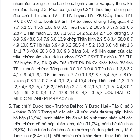
nhóm đối tượng có thẻ bảo hoặc bệnh viện tư và quầy thuốc khi
ốm đau. Bảng 3.3. Phân bố lựa chọn CSYT theo triệu chứng ốm
đau CSYT Tự chữa BV TƯ, BV huyện/ BV, PK Quầy Triệu TYT
PK ĐKKV Khác bệnh BV tỉnh TP tư thuốc chứng Tổng quát 4,2
7,7 6,1 53,4 5,5 10,6 9,0 3,5 Tiêu hóa 3,2 10,5 9,3 57,5 6,1 6,5
2,8 4,1 Tim mạch 1,5 8,6 7,1 57,3 14,2 5,2 3,4 2,7 Cơ xương 5,0
8,9 5,9 48,0 5,4 7,9 5,0 13,9 khớp Thần kinh 2,9 5,8 3,4 58,0 8,7
4,9 10,6 5,7 Hô hấp 6,9 4,9 3,2 58,5 4,4 5,2 13,3 3,6 Nội tiết 1,6
14,1 7,8 40,6 20,3 6,3 0,0 9,3 Bảng 3.4. Mối liên quan của các
triệu chứng ốm đau và lựa chọn CSYT CSYT Tự chữa BV TƯ,
BV huyện/ BV, PK Quầy Triệu TYT PK ĐKKV Khác bệnh BV tỉnh
TP tư thuốc chứng Tổng quát 0 0 0 0 0 0 0 0 Tiêu hóa -1 2,8 3,2
4,1 0,6 -4,1 -6,2 0.6 Tim mạch -2,7 0.9 1 3,9 8.7 -5,4 -5,6 -0,8 Cơ
xương 0,8 1,2 -0,2 -5,4 -0,1 -2,7 -4 10,4 khớp Thần kinh -1,3 -1,9
-2,7 4,6 3,2 -5,7 1,6 2,2 Hô hấp 2,7 -2,8 -2,9 5,1 -1,1 -5.,4 4,3 0,1
Nội tiết -2,6 6,4 1,7 -12,8 14,8 -4,3 -9 5,8 JOURNAL OF
MEDICINE AND PHARMACY 55
Tạp chí Y Dược học - Trường Đại học Y Dược Huế - Tập 6, số 3
- tháng 7/2016 Trong số các vấn đề sức khỏe thường gặp, bệnh
hô hấp (16,9%), bệnh nhiễm khuẩn và ký sinh trùng nhân với các
triệu chứng về hô hấp, thần kinh, tiêu (11,7%), bệnh hệ tiêu hoá
(8,8%), bệnh tuần hoàn hóa có xu hướng sử dụng dịch vụ y tế ở
Trạm như (8,4%) [1]. Một nghiên cứu khác được thực hiện tại là