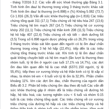
- tháng 7/2016 3.2. Các vấn đề sức khoẻ thường gặp Bảng 3.1.
Tình hình ốm đau/ bị thương trong vòng 3 tháng trước khảo sát
Tình hình ốm đau/ bị thương (n=6.898) n (%) Không 5.082 (73,7)
Có 1.816 (26,3) Vấn đề sức khỏe thường gặp (n=1.816) Các triệu
chứng tổng quát 311 (17,1) Triệu chứng về hệ tiêu hóa 247 (13,6)
Triệu chứng hệ tim mạch 267 (14,7) Triệu chứng hệ cơ xương
khớp 202 (11,1) Triệu chứng hệ thần kinh 208 (11,5) Triệu chứng
hệ hô hấp 407 (22,4) Triệu chứng về nội tiết – dinh dưỡng 64
(3,5) Trong số 6.898 người được phỏng vấn có 26,3% trong vòng
3 tháng trước khảo sát liên quan đến người có bị ốm đau/ chấn
thương trong vòng 3 hệ hô hấp (22,4%), tiếp đến là các triệu
chứng tổng tháng trước khảo sát. Khi tính tỷ lệ ốm đau/ chấn
quát không chuyên biệt và hệ tim mạch (lần lượt là thương theo
nhóm tuổi, tỷ lệ ốm ở người cao tuổi 17,1% và 14,7%), các đợt
ốm đau liên quan đến hệ là cao nhất (637/1.150 người, tỷ lệ
55,4%), tiếp theo cơ xương khớp và hệ thần kinh có tỷ lệ xấp xỉ
nhau, là nhóm trẻ em < 6 tuổi với tỷ lệ ốm là 32,9%. Phần chiếm
khoảng 11%. lớn các đợt ốm đau, chấn thương của người dân
Biểu đồ 3.2. Phân bố triệu chứng ốm đau theo độ tuổi Các vấn đề
sức khỏe thường gặp ở nhóm đối là triệu chứng về đường hô
hấp, hệ tiêu hoá, các tượng nghiên cứu < 6 tuổi và nhóm 6-15
tuổi là các triệu chứng tổng quát. Các triệu chứng về cơ xương
triệu chứng của đường hô hấp và các triệu chứng khớp và hệ
thống thần kinh ở nhóm tuổi này có tần nhiễm trùng, tổng quát