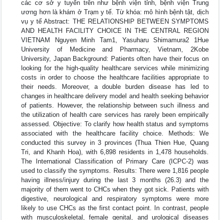
các cơ sở y tuyến trên như bệnh viện tỉnh, bệnh viện Trung
ương hơn là khám ở Trạm y tế. Từ khóa: mô hình bệnh tật, dịch
vụ y tế Abstract: THE RELATIONSHIP BETWEEN SYMPTOMS
AND HEALTH FACILITY CHOICE IN THE CENTRAL REGION
VIETNAM Nguyen Minh Tam1, Yasuharu Shimamura2 1Hue
University of Medicine and Pharmacy, Vietnam, 2Kobe
University, Japan Background: Patients often have their focus on
looking for the high-quality healthcare services while minimizing
costs in order to choose the healthcare facilities appropriate to
their needs. Moreover, a double burden disease has led to
changes in healthcare delivery model and health seeking behavior
of patients. However, the relationship between such illness and
the utilization of health care services has rarely been empirically
assessed. Objective: To clarify how health status and symptoms
associated with the healthcare facility choice. Methods: We
conducted this survey in 3 provinces (Thua Thien Hue, Quang
Tri, and Khanh Hoa), with 6,898 residents in 1,478 households.
The International Classification of Primary Care (ICPC-2) was
used to classify the symptoms. Results: There were 1,816 people
having illness/injury during the last 3 months (26.3) and the
majority of them went to CHCs when they got sick. Patients with
digestive, neurological and respiratory symptoms were more
likely to use CHCs as the first contact point. In contrast, people
with musculoskeletal, female genital, and urological diseases