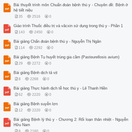
Bài thuyết trình môn Chuẩn đoán bệnh thú y - Chuyên đề: Bệnh ở
hệ tiết niệu
35
2516
0
Giáo trình Thuốc điều trị và văcxin sử dụng trong thú y - Phần 1
143
2450
0
Bài giảng Chẩn đoán bệnh thú y - Nguyễn Thị Ngân
114
2292
0
Bài giảng Bệnh Tụ huyết trùng gia cầm (Pasteurellosis avium)
29
2272
0
Bài giảng Bệnh dịch tả vịt
8
2268
0
Bài giảng Thực hành dịch tễ học thú y - Lê Thanh Hiền
62
2220
0
Bài giảng Bệnh suyễn lợn
12
2220
0
Bài giảng Bệnh lý thú y - Chương 2: Rối loạn thân nhiệt - Nguyễn
Hữu Nam
8
2160
0