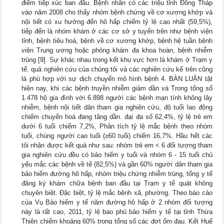
điểm tiếp xúc ban đầu. Bệnh nhân có các triệu tỉnh Đồng Tháp
vào năm 2008 cho thấy nhóm bệnh chứng về cơ xương khớp và
nội tiết có xu hướng đến hô hấp chiếm tỷ lệ cao nhất (59,5%),
tiếp đến là nhóm khám ở các cơ sở y tuyến trên như bệnh viện
tỉnh, bệnh tiêu hoá, bệnh về cơ xương khớp, bệnh hệ tuần bệnh
viện Trung ương hoặc phòng khám đa khoa hoàn, bệnh nhiễm
trùng [9]. Sự khác nhau trong kết khu vực hơn là khám ở Trạm y
tế. quả nghiên cứu của chúng tôi và các nghiên cứu kể trên cũng
là phù hợp với sự dịch chuyển mô hình bệnh 4. BÀN LUẬN tật
hiện nay, khi các bệnh truyền nhiễm giảm dần và Trong tổng số
1.478 hộ gia đình với 6.898 người các bệnh mạn tính không lây
nhiễm, bệnh nội tiết dân tham gia nghiên cứu, độ tuổi lao động
chiếm chuyển hoá đang tăng dần. đại đa số 62,4%, tỷ lệ trẻ em
dưới 6 tuổi chiếm 7,2%, Phân tích tỷ lệ mắc bệnh theo nhóm
tuổi, chúng người cao tuổi (≥60 tuổi) chiếm 16,7%. Hầu hết các
tôi nhận được kết quả như sau: nhóm trẻ em < 6 đối tượng tham
gia nghiên cứu đều có bảo hiểm y tuổi và nhóm 6 - 15 tuổi chủ
yếu mắc các bệnh về tế (82,5%) và gần 60% người dân tham gia
bảo hiểm đường hô hấp, nhóm triệu chứng nhiễm trùng, tổng y tế
đăng ký khám chữa bệnh ban đầu tại Trạm y tế quát không
chuyên biệt. Đặc biệt, tỷ lệ mắc bệnh xã, phường. Theo báo cáo
của Vụ Bảo hiểm y tế năm đường hô hấp ở 2 nhóm đối tượng
này là rất cao, 2011, tỷ lệ bao phủ bảo hiểm y tế tại tỉnh Thừa
Thiên chiếm khoảng 60% trong tổng số các đợt ốm đau. Kết Huế