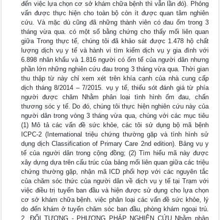
đến việc lựa chọn cơ sở khám chữa bệnh thì vẫn lần đó). Phỏng
vấn được thực hiện cho toàn bộ còn ít được quan tâm nghiên
cứu. Và mặc dù cũng đã những thành viên có đau ốm trong 3
tháng vừa qua. có một số bằng chứng cho thấy mối liên quan
giữa Trong thực tế, chúng tôi đã khảo sát được 1.478 hộ chất
lượng dịch vụ y tế và hành vi tìm kiếm dịch vụ y gia đình với
6.898 nhân khẩu và 1.816 người có ốm tế của người dân nhưng
phần lớn những nghiên cứu đau trong 3 tháng vừa qua. Thời gian
thu thập từ này chỉ xem xét trên khía cạnh của nhà cung cấp
dịch tháng 8/2014 – 7/2015. vụ y tế, thiếu sót đánh giá từ phía
người được chăm Nhằm phân loại tình hình ốm đau, chấn
thương sóc y tế. Do đó, chúng tôi thực hiện nghiên cứu này của
người dân trong vòng 3 tháng vừa qua, chúng với các mục tiêu
(1) Mô tả các vấn đề sức khỏe, các tôi sử dụng bộ mã bệnh
ICPC-2 (International triệu chứng thường gặp và tình hình sử
dụng dịch Classification of Primary Care 2nd edition). Bảng vụ y
tế của người dân trong cộng đồng; (2) Tìm hiểu mã này được
xây dựng dựa trên cấu trúc của bảng mối liên quan giữa các triệu
chứng thường gặp, nhận mã ICD phối hợp với các nguyên tắc
của chăm sóc thức của người dân về dịch vụ y tế tại Trạm với
việc điều trị tuyến ban đầu và hiện được sử dụng cho lựa chọn
cơ sở khám chữa bệnh. việc phân loại các vấn đề sức khỏe, lý
do đến khám ở tuyến chăm sóc ban đầu, phòng khám ngoại trú.
2. ĐỐI TƯỢNG - PHƯƠNG PHÁP NGHIÊN CỨU Nhằm phân