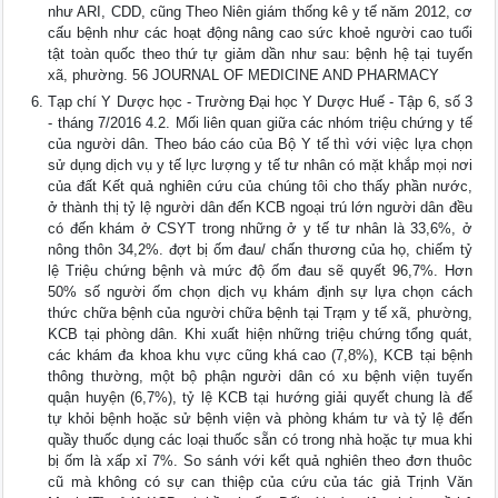
như ARI, CDD, cũng Theo Niên giám thống kê y tế năm 2012, cơ
cấu bệnh như các hoạt động nâng cao sức khoẻ người cao tuổi
tật toàn quốc theo thứ tự giảm dần như sau: bệnh hệ tại tuyến
xã, phường. 56 JOURNAL OF MEDICINE AND PHARMACY
Tạp chí Y Dược học - Trường Đại học Y Dược Huế - Tập 6, số 3
- tháng 7/2016 4.2. Mối liên quan giữa các nhóm triệu chứng y tế
của người dân. Theo báo cáo của Bộ Y tế thì với việc lựa chọn
sử dụng dịch vụ y tế lực lượng y tế tư nhân có mặt khắp mọi nơi
của đất Kết quả nghiên cứu của chúng tôi cho thấy phần nước,
ở thành thị tỷ lệ người dân đến KCB ngoại trú lớn người dân đều
có đến khám ở CSYT trong những ở y tế tư nhân là 33,6%, ở
nông thôn 34,2%. đợt bị ốm đau/ chấn thương của họ, chiếm tỷ
lệ Triệu chứng bệnh và mức độ ốm đau sẽ quyết 96,7%. Hơn
50% số người ốm chọn dịch vụ khám định sự lựa chọn cách
thức chữa bệnh của người chữa bệnh tại Trạm y tế xã, phường,
KCB tại phòng dân. Khi xuất hiện những triệu chứng tổng quát,
các khám đa khoa khu vực cũng khá cao (7,8%), KCB tại bệnh
thông thường, một bộ phận người dân có xu bệnh viện tuyến
quận huyện (6,7%), tỷ lệ KCB tại hướng giải quyết chung là để
tự khỏi bệnh hoặc sử bệnh viện và phòng khám tư và tỷ lệ đến
quầy thuốc dụng các loại thuốc sẵn có trong nhà hoặc tự mua khi
bị ốm là xấp xỉ 7%. So sánh với kết quả nghiên theo đơn thuôc
cũ mà không có sự can thiệp của cứu của tác giả Trịnh Văn