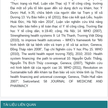
“Thực trạng và Huế, Luận văn Thạc sỹ Y tế công cộng, trường
Đại một số yếu tố liên quan đến sử dụng dịch vụ khám, học Y
Dược Huế, tr.35; chữa bệnh của người dân tại Trạm y tế xã
Dương 13. Vụ Bảo hiểm y tế (2011), Báo cáo kết quả Liễu, huyện
Hoài Đức, Hà Nội năm 2014”, Luận văn nghiên cứu khả năng
thực hiện bảo hiểm y tế toàn thạc sĩ Y tế công cộng, Trường Đại
học Y tế công dân, tr.19-40; cộng, Hà Nội; 14. WHO (2007),
Strengthening health systems 9. Lê Thị Thanh, Trương Việt Dũng
(2010), to improve health outcomes – WHO’s framework for “Mô
hình bệnh tật tại bệnh viện và trạm y tế xã tại action, Geneva;
Đồng Tháp năm 2008”, Tạp chí Nghiên cứu Y học Phụ 15. WHO
(2010), The world health report trương 70(5), 2010; 2010: Health
system financing: the path to universal 10. Nguyễn Quốc Thắng,
Nguyễn Thị Bích Thủy coverage, Geneva; (2007), “Nghiên cứu
mô hình bệnh tật của người cao 16. WHO (2011), Resolution on
Sustainable tuổi đến khám tại Ban bảo vệ sức khỏe tỉnh ủy Thừa
health financing and universal coverage, Geneva, Thiên Huế năm
2007”; Switzerland; 58 JOURNAL OF MEDICINE AND
PHARMACY
TÀI LIỆU LIÊN QUAN