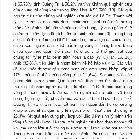
là 65,73%, tỉnh Quảng Trị là 56,2% và tỉnh Khánh quả nghiên cứu
của chúng tôi cũng khá tương đồng Hoà là 55,59% [13]. Kết quả
nghiên cứu của chúng với nghiên cứu tác giả Lê Thị Thanh với
tỷ lệ trẻ em tôi cho thấy được phần nào thành quả chủ trương
mắc các bệnh về hô hấp và bệnh nhiễm trùng, ký cuả ngành Y tế
nước ta – xây dựng lộ trình tiến tới sinh trùng cao [9]. Trong tổng
số các đợt ốm đau của BHYT toàn dân, thực hiện cả chiều rộng,
chiều sâu, người dân ≥ 60 tuổi trong vòng 3 tháng trước khảo
chiều cao theo quan điểm của Tổ chức y tế thế giới sát của
chúng tôi, tỷ lệ mắc bệnh tuần hoàn là cao (WHO) [14, 15, 16].
nhất (32,8%), tiếp đến là nhóm bệnh hệ hô hấp và 4.1. Các vấn
đề sức khỏe thường gặp trong bệnh của cơ xương khớp, xấp xỉ
17%, bệnh hệ thần cộng đồng kinh (11,6%). So sánh với các
nhóm đối tượng khác Qua khảo sát tình hình ốm đau/ chấn
thương thì nhóm người cao tuổi là nhóm có tỷ lệ mắc các trong
vòng 3 tháng trước khảo sát của người dân ở bệnh về tuần
hoàn, bệnh nội tiết, chuyển hoá và các 3 tỉnh Thừa Thiên Huế,
Quảng Trị và Khánh Hoà, kết bệnh liên quan đến hệ cơ xương
khớp là cao nhất. quả là tỷ lệ người bị ốm đau/ chấn thương là
26,3% Kết quả trên cũng phù hợp với đặc điểm sinh lý bệnh trên
tổng số người được điều tra. Một nghiên cứu học theo nhóm tuổi
khi mà càng lớn tuổi thì nguy tương tự được khảo sát tại tỉnh
Thanh Hoá của Trần cơ mắc các bệnh trên càng cao. Nghiên