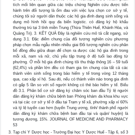
tích mối liên quan giữa các triệu chứng Nghiên cứu được tiến
hành trên đối tượng là ốm đau với việc lựa chọn cơ sở y tế,
chúng tôi sử người dân thuộc các hộ gia đình đang sinh sống và
dụng mô hình hồi quy đa biến logistic. có đăng ký hộ khẩu
thường trú tại 3 tỉnh miền Trung (Thừa Thiên Huế, Khánh Hòa, và
Quảng Trị). 3. KẾT QUẢ Đây là nghiên cứu mô tả cắt ngang, sử
dụng 3.1. Đặc điểm chung của đối tượng nghiên cứu phương
pháp chọn mẫu ngẫu nhiên nhiều giai Đối tượng nghiên cứu phân
bố đồng đều giữa đoạn để chọn ra được các hộ gia đình trong
mỗi xã, nam và nữ, chủ yếu tập trung ở độ tuổi lao động từ
phường. Ở mỗi hộ gia đình chúng tôi thu thập thông 16 – 59 tuổi
(62,4%) và phần lớn đều có tham gia tin chung của tất cả các
thành viên sinh sống trong bảo hiểm y tế trong vòng 12 tháng
qua, cao xấp xỉ hộ. Sau đó, nếu có thành viên nào trong gia đình
có gấp 5 lần so với số người không có thẻ bảo hiểm y tế. Biểu
đồ 3.1. Phân bố cơ sở đăng ký chăm sóc ban đầu Tỷ lệ người
dân đăng ký khám chữa bệnh ban Phòng khám đa khoa khu vực
và tại các cơ sở y tế ở đầu tại Trạm y tế xã, phường xấp xỉ 60%
và tỷ lệ tuyến cao hơn (tuyến Trung ương, tỉnh/ thành phố người
dân đăng ký khám chữa bệnh ban đầu tại và quận/ huyện) là
tương đương, 15%. JOURNAL OF MEDICINE AND PHARMACY
53
Tạp chí Y Dược học - Trường Đại học Y Dược Huế - Tập 6, số 3