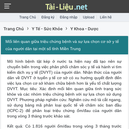
Trang Chủ
Đăng ký
Đăng nhập
Upload
Liên hệ
›
›
Trang Chủ
Y Tế - Sức Khỏe
Y Khoa - Dược
Mối liên quan giữa triệu chứng bệnh và sự lựa chọn cơ sở y tế
của người dân tại một số tỉnh Miền Trung
Mô hình bệnh tật kép ở nước ta hiện nay đã tạo nên sự
chuyển biến trong việc phân phối chăm sóc y tế và hành vi tìm
kiếm dịch vụ y tế (DVYT) của người dân. Nhận thức của người
dân về DVYT ở tuyến y tế cơ sở có xu hướng quyết định đến
việc lựa chọn cơ sở khám chữa bệnh hơn là yếu tố chất lượng
DVYT. Mục tiêu: Xác định mối liên quan giữa tình trạng sức
khỏe và các nhóm triệu chứng bệnh với sự lựa chọn sử dụng
DVYT. Phương pháp nghiên cứu: Nghiên cứu mô tả cắt ngang,
sử dụng bảng mã phân loại quốc tế về chăm sóc ban đầu
(ICPC-2) để phân loại triệu chứng ốm/đau của người dân
trong vòng 3 tháng trước khảo sát.
Kết quả: Có 1.816 người ốm/đau trong vòng 3 tháng trước