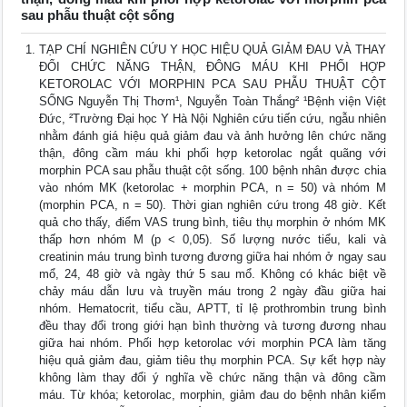
sau phẫu thuật cột sống
TẠP CHÍ NGHIÊN CỨU Y HỌC HIỆU QUẢ GIẢM ĐAU VÀ THAY
ĐỔI CHỨC NĂNG THẬN, ĐÔNG MÁU KHI PHỐI HỢP
KETOROLAC VỚI MORPHIN PCA SAU PHẪU THUẬT CỘT
SỐNG Nguyễn Thị Thơm¹, Nguyễn Toàn Thắng² ¹Bệnh viện Việt
Đức, ²Trường Đại học Y Hà Nội Nghiên cứu tiến cứu, ngẫu nhiên
nhằm đánh giá hiệu quả giảm đau và ảnh hưởng lên chức năng
thận, đông cầm máu khi phối hợp ketorolac ngắt quãng với
morphin PCA sau phẫu thuật cột sống. 100 bệnh nhân được chia
vào nhóm MK (ketorolac + morphin PCA, n = 50) và nhóm M
(morphin PCA, n = 50). Thời gian nghiên cứu trong 48 giờ. Kết
quả cho thấy, điểm VAS trung bình, tiêu thụ morphin ở nhóm MK
thấp hơn nhóm M (p < 0,05). Số lượng nước tiểu, kali và
creatinin máu trung bình tương đương giữa hai nhóm ở ngay sau
mổ, 24, 48 giờ và ngày thứ 5 sau mổ. Không có khác biệt về
chảy máu dẫn lưu và truyền máu trong 2 ngày đầu giữa hai
nhóm. Hematocrit, tiểu cầu, APTT, tỉ lệ prothrombin trung bình
đều thay đổi trong giới hạn bình thường và tương đương nhau
giữa hai nhóm. Phối hợp ketorolac với morphin PCA làm tăng
hiệu quả giảm đau, giảm tiêu thụ morphin PCA. Sự kết hợp này
không làm thay đổi ý nghĩa về chức năng thận và đông cầm
máu. Từ khóa; ketorolac, morphin, giảm đau do bệnh nhân kiểm