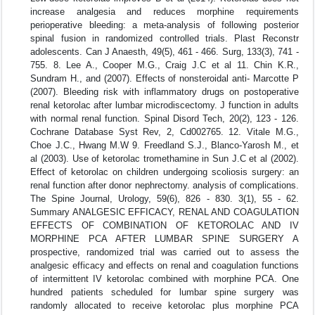
increase analgesia and reduces morphine requirements
perioperative bleeding: a meta-analysis of following posterior
spinal fusion in randomized controlled trials. Plast Reconstr
adolescents. Can J Anaesth, 49(5), 461 - 466. Surg, 133(3), 741 -
755. 8. Lee A., Cooper M.G., Craig J.C et al 11. Chin K.R.,
Sundram H., and (2007). Effects of nonsteroidal anti- Marcotte P
(2007). Bleeding risk with inflammatory drugs on postoperative
renal ketorolac after lumbar microdiscectomy. J function in adults
with normal renal function. Spinal Disord Tech, 20(2), 123 - 126.
Cochrane Database Syst Rev, 2, Cd002765. 12. Vitale M.G.,
Choe J.C., Hwang M.W 9. Freedland S.J., Blanco-Yarosh M., et
al (2003). Use of ketorolac tromethamine in Sun J.C et al (2002).
Effect of ketorolac on children undergoing scoliosis surgery: an
renal function after donor nephrectomy. analysis of complications.
The Spine Journal, Urology, 59(6), 826 - 830. 3(1), 55 - 62.
Summary ANALGESIC EFFICACY, RENAL AND COAGULATION
EFFECTS OF COMBINATION OF KETOROLAC AND IV
MORPHINE PCA AFTER LUMBAR SPINE SURGERY A
prospective, randomized trial was carried out to assess the
analgesic efficacy and effects on renal and coagulation functions
of intermittent IV ketorolac combined with morphine PCA. One
hundred patients scheduled for lumbar spine surgery was
randomly allocated to receive ketorolac plus morphine PCA