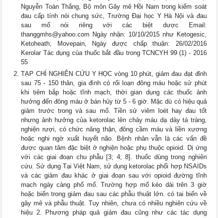
Nguyễn Toàn Thắng, Bộ môn Gây mê Hồi Nam trong kiểm soát
đau cấp tính nói chung sức, Trường Đại học Y Hà Nội và đau
sau mổ nói riêng với các biệt dược Email:
thanggmhs@yahoo.com
Ngày nhận: 10/10/2015 như Ketogesic,
Ketoheath, Movepain, Ngày được chấp thuận: 26/02/2016
Kerolar Tác dụng của thuốc bắt đầu trong TCNCYH 99 (1) - 2016
55
TẠP CHÍ NGHIÊN CỨU Y HỌC vòng 10 phút, giảm đau đạt đỉnh
sau 75 - 150 thân, gia đình có rối loạn đông máu hoặc sử phút
khi tiêm bắp hoặc tĩnh mạch, thời gian dụng các thuốc ảnh
hưởng đến đông máu ở bán hủy từ 5 - 6 giờ. Mặc dù có hiệu quả
giảm trước trong và sau mổ. Tiền sử viêm loét hay đau tốt
nhưng ảnh hưởng của ketorolac lên chảy máu dạ dày tá tràng,
nghiện rượi, có chức năng thận, đông cầm máu và liền xương
hoặc nghi ngờ xuất huyết não. Bệnh nhân vẫn là các vấn đề
được quan tâm đặc biệt ở nghiện hoặc phụ thuộc opioid. Dị ứng
với các giai đoạn chu phẫu [3; 4; 8]. thuốc dùng trong nghiên
cứu. Sử dụng Tại Việt Nam, sử dụng ketorolac phối hợp NSAIDs
và các giảm đau khác ở giai đoạn sau với opioid đường tĩnh
mạch ngày càng phổ mổ. Trường hợp mổ kéo dài trên 3 giờ
hoặc biến trong giảm đau sau các phẫu thuật lớn. có tai biến về
gây mê và phẫu thuật. Tuy nhiên, chưa có nhiều nghiên cứu về
hiệu 2. Phương pháp quả giảm đau cũng như các tác dụng