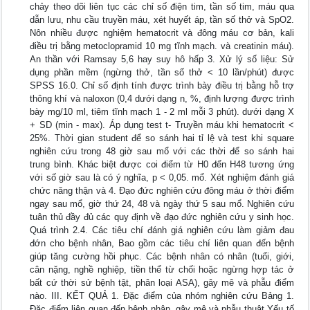
chảy theo dõi liên tục các chỉ số điện tim, tần số tim, máu qua
dẫn lưu, nhu cầu truyền máu, xét huyết áp, tần số thở và SpO2.
Nôn nhiều được nghiệm hematocrit và đông máu cơ bản, kali
điều trị bằng metoclopramid 10 mg tĩnh mạch. và creatinin máu).
An thần với Ramsay 5,6 hay suy hô hấp 3. Xử lý số liệu: Sử
dụng phần mềm (ngừng thở, tần số thở < 10 lần/phút) được
SPSS 16.0. Chỉ số định tính được trình bày điều trị bằng hỗ trợ
thông khí và naloxon (0,4 dưới dạng n, %, định lượng được trình
bày mg/10 ml, tiêm tĩnh mạch 1 - 2 ml mỗi 3 phút). dưới dạng X
+ SD (min - max). Áp dụng test t- Truyền máu khi hematocrit <
25%. Thời gian student để so sánh hai tỉ lệ và test khi square
nghiên cứu trong 48 giờ sau mổ với các thời để so sánh hai
trung bình. Khác biệt được coi điểm từ H0 đến H48 tương ứng
với số giờ sau là có ý nghĩa, p < 0,05. mổ. Xét nghiệm đánh giá
chức năng thận và 4. Đạo đức nghiên cứu đông máu ở thời điểm
ngay sau mổ, giờ thứ 24, 48 và ngày thứ 5 sau mổ. Nghiên cứu
tuân thủ đầy đủ các quy định về đạo đức nghiên cứu y sinh học.
Quá trình 2.4. Các tiêu chí đánh giá nghiên cứu làm giảm đau
đớn cho bệnh nhân, Bao gồm các tiêu chí liên quan đến bệnh
giúp tăng cường hồi phục. Các bệnh nhân có nhân (tuổi, giới,
cân nặng, nghề nghiệp, tiền thể từ chối hoặc ngừng hợp tác ở
bất cứ thời sử bệnh tật, phân loại ASA), gây mê và phẫu điểm
nào. III. KẾT QUẢ 1. Đặc điểm của nhóm nghiên cứu Bảng 1.
Đặc điểm liên quan đến bệnh nhân, gây mê và phẫu thuật Yếu tố