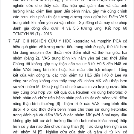
nghiên cứu cho thấy các đặc hiệu quả giảm đau và các ảnh
hưởng khác điểm liên quan đến bệnh nhân, gây mê cũng chính
xác hơn. như phẫu thuật tương đương nhau giữa hai Điểm VAS
trung bình khi nằm yên và vận nhóm. Sự đồng nhất này cho phép
đánh giá động đều dưới 4 và 5,5 tương ứng. Kết hợp 60
TCNCYH 99 (1) - 2016
TẠP CHÍ NGHIÊN CỨU Y HỌC ketorolac và morphin PCA có
hiệu quả giảm về lượng nước tiểu trung bình ở ngày thứ tốt hơn
khi dùng morphin đơn thuần với điểm nhất và thứ hai giữa hai
nhóm (bảng 2). VAS trung bình khi nằm yên tại các thời điểm
Chúng tôi không gặp suy thận cấp sau mổ từ H0.5 đến H48 và
điểm VAS trung bình khi hoặc kali máu trên 5,5 mEq/ml. Tổng
kết của vận động tại các thời điểm từ H16 đến H48 ở Lee và
cộng sự cũng không cho thấy thay đổi nhóm MK đều thấp hơn
so với nhóm M. Điều ý nghĩa chỉ số creatinin và lượng nước tiểu
này cũng phù hợp với kết quả của Reuben khi dùng ketorolac ở
bệnh nhân có chức trên bệnh nhân phẫu thuật cột sống với điểm
năng thận bình thường [8]. Thậm trí ở các VAS trung bình đều
dưới 4 ở các thời điểm bệnh nhân cho thận sử dụng ketorolac
trong đánh giá và điểm VAS ở các nhóm MK (với 3 hai ngày đầu
không gây bất cứ ảnh hưởng lâu liều ketorolac khác nhau) thấp
hơn có ý dài nào đến chức năng thận [9]. Tác dụng trên nghĩa so
với nhóm M [5]. Nghiên cứu của thận đã giảm đi từ khi có