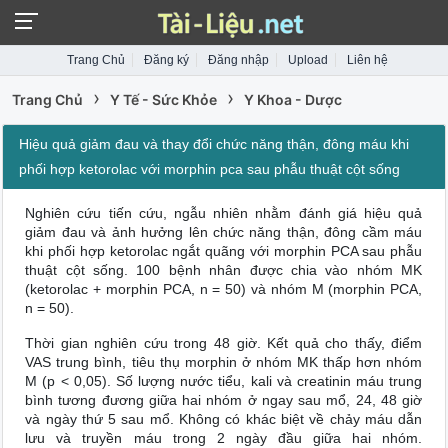
Trang Chủ
Đăng ký
Đăng nhập
Upload
Liên hệ
›
›
Trang Chủ
Y Tế - Sức Khỏe
Y Khoa - Dược
Hiệu quả giảm đau và thay đổi chức năng thận, đông máu khi
phối hợp ketorolac với morphin pca sau phẫu thuật cột sống
Nghiên cứu tiến cứu, ngẫu nhiên nhằm đánh giá hiệu quả
giảm đau và ảnh hưởng lên chức năng thận, đông cầm máu
khi phối hợp ketorolac ngắt quãng với morphin PCA sau phẫu
thuật cột sống. 100 bệnh nhân được chia vào nhóm MK
(ketorolac + morphin PCA, n = 50) và nhóm M (morphin PCA,
n = 50).
Thời gian nghiên cứu trong 48 giờ. Kết quả cho thấy, điểm
VAS trung bình, tiêu thụ morphin ở nhóm MK thấp hơn nhóm
M (p < 0,05). Số lượng nước tiểu, kali và creatinin máu trung
bình tương đương giữa hai nhóm ở ngay sau mổ, 24, 48 giờ
và ngày thứ 5 sau mổ. Không có khác biệt về chảy máu dẫn
lưu và truyền máu trong 2 ngày đầu giữa hai nhóm.