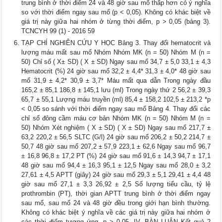
trung bình ở thời điểm 24 và 48 giờ sau mổ thấp hơn có ý nghĩa
so với thời điểm ngay sau mổ (p < 0,05). Không có khác biệt về
giá trị này giữa hai nhóm ở từng thời điểm, p > 0,05 (bảng 3).
TCNCYH 99 (1) - 2016 59
TẠP CHÍ NGHIÊN CỨU Y HỌC Bảng 3. Thay đổi hematocrit và
lượng máu mất sau mổ Nhóm Nhóm MK (n = 50) Nhóm M (n =
50) Chỉ số ( X± SD) ( X ± SD) Ngay sau mổ 34,7 ± 5,0 33,1 ± 4,3
Hematocrit (%) 24 giờ sau mổ 32,2 ± 4,4* 31,3 ± 4,0* 48 giờ sau
mổ 31,9 ± 4,2* 30,9 ± 3,7* Máu mất qua dẫn Trong ngày đầu
165,2 ± 85,1 186,8 ± 145,1 lưu (ml) Trong ngày thứ 2 56,2 ± 39,3
65,7 ± 55,1 Lượng máu truyền (ml) 85,4 ± 158,2 102,5 ± 213,2 *p
< 0,05 so sánh với thời điểm ngay sau mổ Bảng 4. Thay đổi các
chỉ số đông cầm máu cơ bản Nhóm MK (n = 50) Nhóm M (n =
50) Nhóm Xét nghiệm ( X ± SD) ( X ± SD) Ngay sau mổ 217,7 ±
63,2 220,2 ± 56,5 SLTC (G/l) 24 giờ sau mổ 206,2 ± 50,2 214,7 ±
50,7 48 giờ sau mổ 207,2 ± 57,9 223,1 ± 62,6 Ngay sau mổ 96,7
± 16,8 96,8 ± 17,2 PT (%) 24 giờ sau mổ 91,6 ± 14,3 94,7 ± 17,1
48 giờ sau mổ 94,4 ± 16,3 95,1 ± 12,5 Ngay sau mổ 28,0 ± 3,2
27,61 ± 4,5 APTT (giây) 24 giờ sau mổ 29,3 ± 5,1 29,41 ± 4,4 48
giờ sau mổ 27,1 ± 3,3 26,92 ± 2,5 Số lượng tiểu cầu, tỷ lệ
prothrombin (PT), thời gian APTT trung bình ở thời điểm ngay
sau mổ, sau mổ 24 và 48 giờ đều trong giới hạn bình thường.
Không có khác biệt ý nghĩa về các giá trị này giữa hai nhóm ở
các thời điểm tương ứng, p > 0,05. IV. BÀN LUẬN Kết quả 2