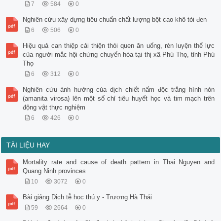
7
584
0
Nghiên cứu xây dựng tiêu chuẩn chất lượng bột cao khô tỏi đen
6
506
0
Hiệu quả can thiệp cải thiện thói quen ăn uống, rèn luyện thể lực
của người mắc hội chứng chuyển hóa tại thị xã Phú Thọ, tỉnh Phú
Thọ
6
312
0
Nghiên cứu ảnh hưởng của dịch chiết nấm độc trắng hình nón
(amanita virosa) lên một số chỉ tiêu huyết học và tim mạch trên
động vật thực nghiệm
6
426
0
TÀI LIỆU HAY
Mortality rate and cause of death pattern in Thai Nguyen and
Quang Ninh provinces
10
3072
0
Bài giảng Dịch tễ học thú y - Trương Hà Thái
59
2664
0