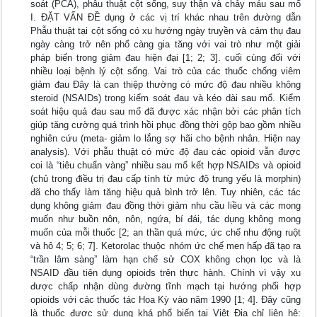
soát (PCA), phẫu thuật cột sống, suy thận và chảy máu sau mổ
I. ĐẶT VẤN ĐỀ dụng ở các vị trí khác nhau trên đường dẫn
Phẫu thuật tại cột sống có xu hướng ngày truyền và cảm thụ đau
ngày càng trở nên phổ càng gia tăng với vai trò như một giải
pháp biến trong giảm đau hiện đại [1; 2; 3]. cuối cùng đối với
nhiều loại bệnh lý cột sống. Vai trò của các thuốc chống viêm
giảm đau Đây là can thiệp thường có mức độ đau nhiều không
steroid (NSAIDs) trong kiểm soát đau và kéo dài sau mổ. Kiểm
soát hiệu quả đau sau mổ đã được xác nhận bởi các phân tích
giúp tăng cường quá trình hồi phục đồng thời gộp bao gồm nhiều
nghiên cứu (meta- giảm lo lắng sợ hãi cho bệnh nhân. Hiện nay
analysis). Với phẫu thuật có mức độ đau các opioid vẫn được
coi là “tiêu chuẩn vàng” nhiều sau mổ kết hợp NSAIDs và opioid
(chủ trong điều trị đau cấp tính từ mức độ trung yếu là morphin)
đã cho thấy làm tăng hiệu quả bình trở lên. Tuy nhiên, các tác
dụng không giảm đau đồng thời giảm nhu cầu liều và các mong
muốn như buồn nôn, nôn, ngứa, bí đái, tác dụng không mong
muốn của mỗi thuốc [2; an thần quá mức, ức chế nhu động ruột
và hô 4; 5; 6; 7]. Ketorolac thuộc nhóm ức chế men hấp đã tạo ra
“trần lâm sàng” làm hạn chế sử COX không chọn lọc và là
NSAID đầu tiên dụng opioids trên thực hành. Chính vì vậy xu
được chấp nhận dùng đường tĩnh mạch tại hướng phối hợp
opioids với các thuốc tác Hoa Kỳ vào năm 1990 [1; 4]. Đây cũng
là thuốc được sử dụng khá phổ biến tại Việt Địa chỉ liên hệ: