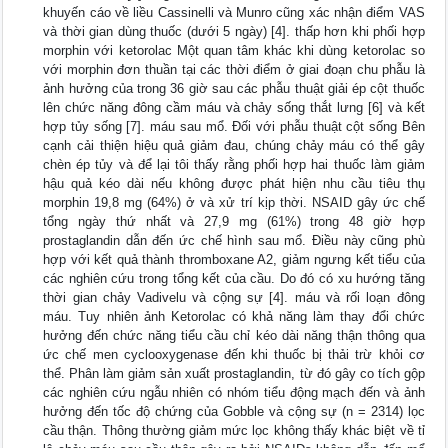
khuyến cáo về liều Cassinelli và Munro cũng xác nhận điểm VAS
và thời gian dùng thuốc (dưới 5 ngày) [4]. thấp hơn khi phối hợp
morphin với ketorolac Một quan tâm khác khi dùng ketorolac so
với morphin đơn thuần tại các thời điểm ở giai đoạn chu phẫu là
ảnh hưởng của trong 36 giờ sau các phẫu thuật giải ép cột thuốc
lên chức năng đông cầm máu và chảy sống thắt lưng [6] và kết
hợp tủy sống [7]. máu sau mổ. Đối với phẫu thuật cột sống Bên
cạnh cải thiện hiệu quả giảm đau, chúng chảy máu có thể gây
chèn ép tủy và để lại tôi thấy rằng phối hợp hai thuốc làm giảm
hậu quả kéo dài nếu không được phát hiện nhu cầu tiêu thụ
morphin 19,8 mg (64%) ở và xử trí kịp thời. NSAID gây ức chế
tổng ngày thứ nhất và 27,9 mg (61%) trong 48 giờ hợp
prostaglandin dẫn đến ức chế hình sau mổ. Điều này cũng phù
hợp với kết quả thành thromboxane A2, giảm ngưng kết tiểu của
các nghiên cứu trong tổng kết của cầu. Do đó có xu hướng tăng
thời gian chảy Vadivelu và cộng sự [4]. máu và rối loạn đông
máu. Tuy nhiên ảnh Ketorolac có khả năng làm thay đổi chức
hưởng đến chức năng tiểu cầu chỉ kéo dài năng thận thông qua
ức chế men cyclooxygenase đến khi thuốc bị thải trừ khỏi cơ
thể. Phân làm giảm sản xuất prostaglandin, từ đó gây co tích gộp
các nghiên cứu ngẫu nhiên có nhóm tiểu động mạch đến và ảnh
hưởng đến tốc độ chứng của Gobble và cộng sự (n = 2314) lọc
cầu thận. Thông thường giảm mức lọc không thấy khác biệt về tỉ