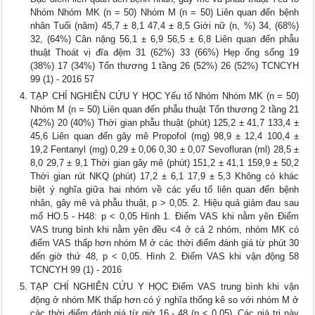
Nhóm Nhóm MK (n = 50) Nhóm M (n = 50) Liên quan đến bệnh
nhân Tuổi (năm) 45,7 ± 8,1 47,4 ± 8,5 Giới nữ (n, %) 34, (68%)
32, (64%) Cân nặng 56,1 ± 6,9 56,5 ± 6,8 Liên quan đến phẫu
thuật Thoát vị đĩa đệm 31 (62%) 33 (66%) Hẹp ống sống 19
(38%) 17 (34%) Tổn thương 1 tầng 26 (52%) 26 (52%) TCNCYH
99 (1) - 2016 57
TẠP CHÍ NGHIÊN CỨU Y HỌC Yếu tố Nhóm Nhóm MK (n = 50)
Nhóm M (n = 50) Liên quan đến phẫu thuật Tổn thương 2 tầng 21
(42%) 20 (40%) Thời gian phẫu thuật (phút) 125,2 ± 41,7 133,4 ±
45,6 Liên quan đến gây mê Propofol (mg) 98,9 ± 12,4 100,4 ±
19,2 Fentanyl (mg) 0,29 ± 0,06 0,30 ± 0,07 Sevofluran (ml) 28,5 ±
8,0 29,7 ± 9,1 Thời gian gây mê (phút) 151,2 ± 41,1 159,9 ± 50,2
Thời gian rút NKQ (phút) 17,2 ± 6,1 17,9 ± 5,3 Không có khác
biệt ý nghĩa giữa hai nhóm về các yếu tố liên quan đến bệnh
nhân, gây mê và phẫu thuật, p > 0,05. 2. Hiệu quả giảm đau sau
mổ HO.5 - H48: p < 0,05 Hình 1. Điểm VAS khi nằm yên Điểm
VAS trung bình khi nằm yên đều <4 ở cả 2 nhóm, nhóm MK có
điểm VAS thấp hơn nhóm M ở các thời điểm đánh giá từ phút 30
đến giờ thứ 48, p < 0,05. Hình 2. Điểm VAS khi vận động 58
TCNCYH 99 (1) - 2016
TẠP CHÍ NGHIÊN CỨU Y HỌC Điểm VAS trung bình khi vận
động ở nhóm MK thấp hơn có ý nghĩa thống kê so với nhóm M ở
các thời điểm đánh giá từ giờ 16 - 48 (p < 0,05). Các giá trị này