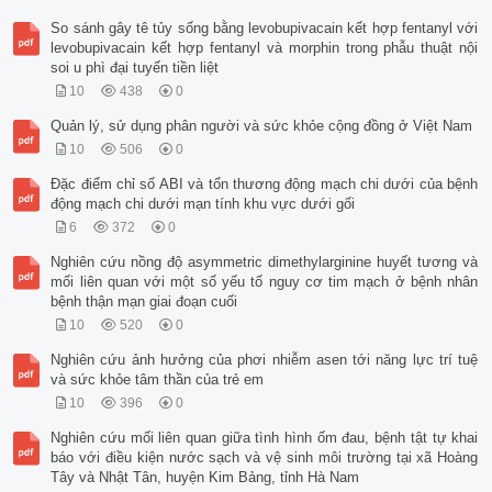
So sánh gây tê tủy sống bằng levobupivacain kết hợp fentanyl với
levobupivacain kết hợp fentanyl và morphin trong phẫu thuật nội
soi u phì đại tuyến tiền liệt
10
438
0
Quản lý, sử dụng phân người và sức khỏe cộng đồng ở Việt Nam
10
506
0
Đặc điểm chỉ số ABI và tổn thương động mạch chi dưới của bệnh
động mạch chi dưới mạn tính khu vực dưới gối
6
372
0
Nghiên cứu nồng độ asymmetric dimethylarginine huyết tương và
mối liên quan với một số yếu tố nguy cơ tim mạch ở bệnh nhân
bệnh thận mạn giai đoạn cuối
10
520
0
Nghiên cứu ảnh hưởng của phơi nhiễm asen tới năng lực trí tuệ
và sức khỏe tâm thần của trẻ em
10
396
0
Nghiên cứu mối liên quan giữa tình hình ốm đau, bệnh tật tự khai
báo với điều kiện nước sạch và vệ sinh môi trường tại xã Hoàng
Tây và Nhật Tân, huyện Kim Bảng, tỉnh Hà Nam