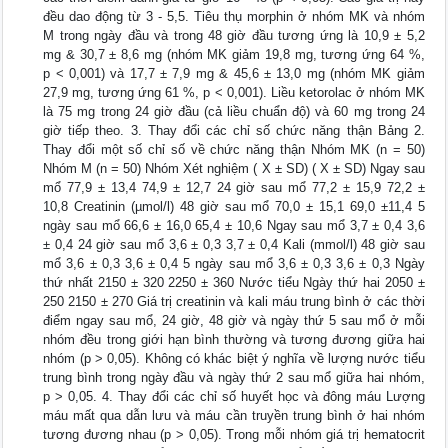
đều dao động từ 3 - 5,5. Tiêu thụ morphin ở nhóm MK và nhóm
M trong ngày đầu và trong 48 giờ đầu tương ứng là 10,9 ± 5,2
mg & 30,7 ± 8,6 mg (nhóm MK giảm 19,8 mg, tương ứng 64 %,
p < 0,001) và 17,7 ± 7,9 mg & 45,6 ± 13,0 mg (nhóm MK giảm
27,9 mg, tương ứng 61 %, p < 0,001). Liều ketorolac ở nhóm MK
là 75 mg trong 24 giờ đầu (cả liều chuẩn độ) và 60 mg trong 24
giờ tiếp theo. 3. Thay đổi các chỉ số chức năng thận Bảng 2.
Thay đổi một số chỉ số về chức năng thận Nhóm MK (n = 50)
Nhóm M (n = 50) Nhóm Xét nghiệm ( X ± SD) ( X ± SD) Ngay sau
mổ 77,9 ± 13,4 74,9 ± 12,7 24 giờ sau mổ 77,2 ± 15,9 72,2 ±
10,8 Creatinin (µmol/l) 48 giờ sau mổ 70,0 ± 15,1 69,0 ±11,4 5
ngày sau mổ 66,6 ± 16,0 65,4 ± 10,6 Ngay sau mổ 3,7 ± 0,4 3,6
± 0,4 24 giờ sau mổ 3,6 ± 0,3 3,7 ± 0,4 Kali (mmol/l) 48 giờ sau
mổ 3,6 ± 0,3 3,6 ± 0,4 5 ngày sau mổ 3,6 ± 0,3 3,6 ± 0,3 Ngày
thứ nhất 2150 ± 320 2250 ± 360 Nước tiểu Ngày thứ hai 2050 ±
250 2150 ± 270 Giá trị creatinin và kali máu trung bình ở các thời
điểm ngay sau mổ, 24 giờ, 48 giờ và ngày thứ 5 sau mổ ở mỗi
nhóm đều trong giới hạn bình thường và tương đương giữa hai
nhóm (p > 0,05). Không có khác biệt ý nghĩa về lượng nước tiểu
trung bình trong ngày đầu và ngày thứ 2 sau mổ giữa hai nhóm,
p > 0,05. 4. Thay đổi các chỉ số huyết học và đông máu Lượng
máu mất qua dẫn lưu và máu cần truyền trung bình ở hai nhóm
tương đương nhau (p > 0,05). Trong mỗi nhóm giá trị hematocrit