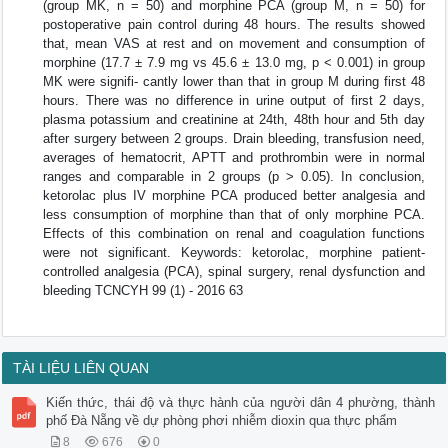
(group MK, n = 50) and morphine PCA (group M, n = 50) for
postoperative pain control during 48 hours. The results showed
that, mean VAS at rest and on movement and consumption of
morphine (17.7 ± 7.9 mg vs 45.6 ± 13.0 mg, p < 0.001) in group
MK were signifi- cantly lower than that in group M during first 48
hours. There was no difference in urine output of first 2 days,
plasma potassium and creatinine at 24th, 48th hour and 5th day
after surgery between 2 groups. Drain bleeding, transfusion need,
averages of hematocrit, APTT and prothrombin were in normal
ranges and comparable in 2 groups (p > 0.05). In conclusion,
ketorolac plus IV morphine PCA produced better analgesia and
less consumption of morphine than that of only morphine PCA.
Effects of this combination on renal and coagulation functions
were not significant. Keywords: ketorolac, morphine patient-
controlled analgesia (PCA), spinal surgery, renal dysfunction and
bleeding TCNCYH 99 (1) - 2016 63
TÀI LIỆU LIÊN QUAN
Kiến thức, thái độ và thực hành của người dân 4 phường, thành
phố Đà Nẵng về dự phòng phơi nhiễm dioxin qua thực phẩm
8
676
0