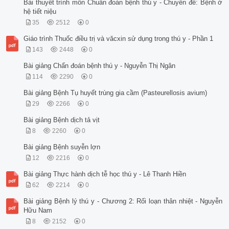
Bài thuyết trình môn Chuẩn đoán bệnh thú y - Chuyên đề: Bệnh ở
hệ tiết niệu
35
2512
0
Giáo trình Thuốc điều trị và văcxin sử dụng trong thú y - Phần 1
143
2448
0
Bài giảng Chẩn đoán bệnh thú y - Nguyễn Thị Ngân
114
2290
0
Bài giảng Bệnh Tụ huyết trùng gia cầm (Pasteurellosis avium)
29
2266
0
Bài giảng Bệnh dịch tả vịt
8
2260
0
Bài giảng Bệnh suyễn lợn
12
2216
0
Bài giảng Thực hành dịch tễ học thú y - Lê Thanh Hiền
62
2214
0
Bài giảng Bệnh lý thú y - Chương 2: Rối loạn thân nhiệt - Nguyễn
Hữu Nam
8
2152
0