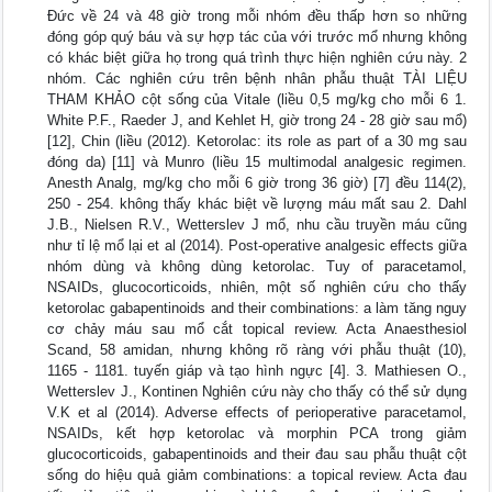
Đức về 24 và 48 giờ trong mỗi nhóm đều thấp hơn so những
đóng góp quý báu và sự hợp tác của với trước mổ nhưng không
có khác biệt giữa họ trong quá trình thực hiện nghiên cứu này. 2
nhóm. Các nghiên cứu trên bệnh nhân phẫu thuật TÀI LIỆU
THAM KHẢO cột sống của Vitale (liều 0,5 mg/kg cho mỗi 6 1.
White P.F., Raeder J, and Kehlet H, giờ trong 24 - 28 giờ sau mổ)
[12], Chin (liều (2012). Ketorolac: its role as part of a 30 mg sau
đóng da) [11] và Munro (liều 15 multimodal analgesic regimen.
Anesth Analg, mg/kg cho mỗi 6 giờ trong 36 giờ) [7] đều 114(2),
250 - 254. không thấy khác biệt về lượng máu mất sau 2. Dahl
J.B., Nielsen R.V., Wetterslev J mổ, nhu cầu truyền máu cũng
như tỉ lệ mổ lại et al (2014). Post-operative analgesic effects giữa
nhóm dùng và không dùng ketorolac. Tuy of paracetamol,
NSAIDs, glucocorticoids, nhiên, một số nghiên cứu cho thấy
ketorolac gabapentinoids and their combinations: a làm tăng nguy
cơ chảy máu sau mổ cắt topical review. Acta Anaesthesiol
Scand, 58 amidan, nhưng không rõ ràng với phẫu thuật (10),
1165 - 1181. tuyến giáp và tạo hình ngực [4]. 3. Mathiesen O.,
Wetterslev J., Kontinen Nghiên cứu này cho thấy có thể sử dụng
V.K et al (2014). Adverse effects of perioperative paracetamol,
NSAIDs, kết hợp ketorolac và morphin PCA trong giảm
glucocorticoids, gabapentinoids and their đau sau phẫu thuật cột
sống do hiệu quả giảm combinations: a topical review. Acta đau