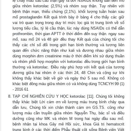
lệ chảy máu sau cầu thận gây ra bởi NSAIDs không dẫn đến mổ
giữa nhóm ketorolac (2,5%) và nhóm suy thận. Tuy nhiên với
bệnh thận mạn, thiếu chứng (2,1%). khối lượng tuần hoàn sau
mổ prostaglandin Kết quả trình bày ở bảng 4 cho thấy các giữ
vai trò quan trọng trong duy trì mức lọc giá trị trung bình về số
lượng tiểu cầu, tỷ lệ cầu thận, lúc này dùng NSAIDs có thể dẫn
prothrombin, thời gian APTT ở thời điểm đến suy thận. ngay sau
mổ, sau mổ 24 và 48 giờ đều thay Kết quả của chúng tôi cho
thấy các chỉ số đổi trong giới hạn bình thường và tương liên
quan đến chức năng thận như kali và đương nhau giữa nhóm
dùng morphin đơn creatinine máu ở thời điểm khi sử dụng thuần
và nhóm phối hợp morphin với ketorolac đều trong giới hạn bình
thường và ketorolac. Điều này phù hợp với kết quả của tương
đương giữa hai nhóm ở các thời 24, 48 Chin và cộng sự khi
không thấy khác biệt về giờ và ngày thứ 5 sau mổ. Không có
khác biệt đông máu giữa nhóm có và không dùng TCNCYH 99 (1)
- 2016 61
TẠP CHÍ NGHIÊN CỨU Y HỌC ketorolac [11]. Chúng tôi không
thấy khác biệt Lời cám ơn về lượng máu trung bình chảy qua
dẫn lưu, Chúng tôi xin chân thành cám ơn GS.TS. cũng như
lượng máu cần truyền giữa nhóm Nguyễn Thụ, bác sĩ và điều
dưỡng cũng như MK và nhóm M trong hai ngày đầu sau mổ.
bệnh nhân tại khoa Gây mê Hồi sức, khoa Giá trị hematocrit
trung bình ở các thời điểm Phẫu thuật cột sống Bệnh viện Việt