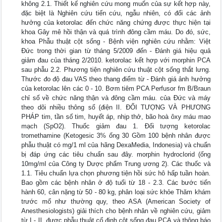
không 2.1. Thiết kế nghiên cứu mong muốn của sự kết hợp này,
đặc biệt là Nghiên cứu tiến cứu, ngẫu nhiên, có đối các ảnh
hưởng của ketorolac đến chức năng chứng được thực hiện tại
khoa Gây mê hồi thận và quá trình đông cầm máu. Do đó, sức,
khoa Phẫu thuật cột sống - Bệnh viện nghiên cứu nhằm: Việt
Đức trong thời gian từ tháng 5/2009 đến - Đánh giá hiệu quả
giảm đau của tháng 2/2010. ketorolac kết hợp với morphin PCA
sau phẫu 2.2. Phương tiện nghiên cứu thuật cột sống thắt lưng.
Thước đo độ đau VAS theo thang điểm từ - Đánh giá ảnh hưởng
của ketorolac lên các 0 - 10. Bơm tiêm PCA Perfusor fm B/Braun
chỉ số về chức năng thận và đông cầm máu. của Đức và máy
theo dõi nhiều thông số (điện II. ĐỐI TƯỢNG VÀ PHƯƠNG
PHÁP tim, tần số tim, huyết áp, nhịp thở, bão hoà ôxy máu mao
mạch (SpO2). Thuốc giảm đau 1. Đối tượng ketorolac
tromethamine (Ketogesic 3% ống 30 Gồm 100 bệnh nhân được
phẫu thuật có mg/1 ml của hãng DexaMedia, Indonesia) và chuẩn
bị đáp ứng các tiêu chuẩn sau đây. morphin hydroclorid (ống
10mg/ml của Công ty Dược phẩm Trung ương 2). Các thuốc và
1.1. Tiêu chuẩn lựa chọn phương tiện hồi sức hô hấp tuần hoàn.
Bao gồm các bệnh nhân ở độ tuổi từ 18 - 2.3. Các bước tiến
hành 60, cân nặng từ 50 - 80 kg, phân loại sức khỏe Thăm khám
trước mổ như thường quy, theo ASA (American Society of
Anesthesiologists) giải thích cho bệnh nhân về nghiên cứu, giảm
từ I - II, được phẫu thuật cố định cột sống đau PCA và thông báo