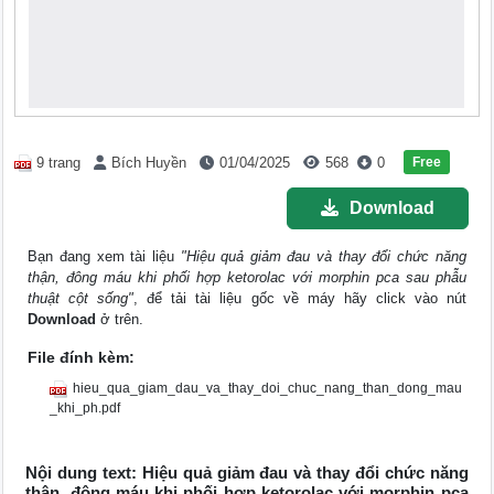
Free
9 trang
Bích Huyền
01/04/2025
568
0
Download
Bạn đang xem tài liệu
"Hiệu quả giảm đau và thay đổi chức năng
thận, đông máu khi phối hợp ketorolac với morphin pca sau phẫu
thuật cột sống"
, để tải tài liệu gốc về máy hãy click vào nút
Download
ở trên.
File đính kèm:
hieu_qua_giam_dau_va_thay_doi_chuc_nang_than_dong_mau
_khi_ph.pdf
Nội dung text: Hiệu quả giảm đau và thay đổi chức năng
thận, đông máu khi phối hợp ketorolac với morphin pca