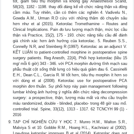
tốt, giảm tiêu thụ morphin và không gây Anaesthesiol Scand,
58(10), 1182 - 1198. thay đổi đáng kể về chức năng thận và đông
cầm máu. Tuy nhiên, cần có thêm các nghiên 4. Vadivelu N.,
Gowda A.M., Urman R.D cứu với những thăm dò chuyên sâu
hơn như et al (2015). Ketorolac Tromethamine – Routes and
Clinical Implications. Pain đo lưu lượng mạch thận, mức lọc cầu
thận và Practice, 15(2), 175 - 193. chức năng tiểu cầu để đánh
giá chính xác hơn ảnh hưởng của ketorolac. 5. Reuben S.S.,
Connelly N.R, and Steinberg R (1997). Ketorolac as an adjunct V.
KẾT LUẬN to patient-controlled morphine in postoperative spine
surgery patients. Reg Anesth, 22(4), Phối hợp ketorolac (liều 15
mg/ mỗi 6 giờ) 343 - 346. với PCA morphin đường tĩnh mạch sau
phẫu thuật cột sống thắt lưng có hiệu quả giảm đau 6. Cassinelli
E.H., Dean C.L., Garcia R. M tốt hơn, tiêu thụ morphin ít hơn so
với dùng et al (2008). Ketorolac use for postoperative PCA
morphin đơn thuần. Sự phối hợp này pain management following
lumbar không ảnh hưởng ý nghĩa đến chức năng decompression
surgery: a prospective, thận, lượng máu mất và nhu cầu truyền
máu randomized, double - blinded, placebo- trong 48 giờ sau mổ.
controlled trial. Spine, 33(12), 1313 - 1317. 62 TCNCYH 99 (1) -
2016
TẠP CHÍ NGHIÊN CỨU Y HỌC 7. Munro H.M., Walton S.R.,
Malviya S et 10. Gobble R.M., Hoang H.L., Kachniarz al (2002).
Low-dose ketorolac improves B et al (2014). Ketorolac does not