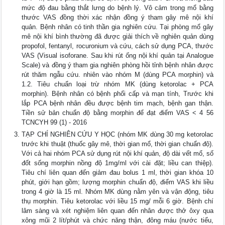
mức độ đau bằng thắt lưng do bệnh lý. Vô cảm trong mổ bằng
thước VAS đồng thời xác nhận đồng ý tham gây mê nội khí
quản. Bệnh nhân có tinh thần gia nghiên cứu. Tại phòng mổ gây
mê nội khí bình thường đã được giải thích về nghiên quản dùng
propofol, fentanyl, rocuronium và cứu, cách sử dụng PCA, thước
VAS (Visual isoforane. Sau khi rút ống nội khí quản tại Analogue
Scale) và đồng ý tham gia nghiên phòng hồi tỉnh bệnh nhân được
rút thăm ngẫu cứu. nhiên vào nhóm M (dùng PCA morphin) và
1.2. Tiêu chuẩn loại trừ nhóm MK (dùng ketorolac + PCA
morphin). Bệnh nhân có bệnh phổi cấp và mạn tính, Trước khi
lắp PCA bệnh nhân đều được bệnh tim mạch, bệnh gan thận.
Tiền sử bản chuẩn độ bằng morphin để đạt điểm VAS < 4 56
TCNCYH 99 (1) - 2016
TẠP CHÍ NGHIÊN CỨU Y HỌC (nhóm MK dùng 30 mg ketorolac
trước khi thuật (thuốc gây mê, thời gian mổ, thời gian chuẩn độ).
Với cả hai nhóm PCA sử dụng rút nội khí quản, độ dài vết mổ, số
đốt sống morphin nồng độ 1mg/ml với cài đặt; liều can thiệp).
Tiêu chí liên quan đến giảm đau bolus 1 ml, thời gian khóa 10
phút, giới hạn gồm; lượng morphin chuẩn độ, điểm VAS khi liều
trong 4 giờ là 15 ml. Nhóm MK dùng nằm yên và vận động, tiêu
thụ morphin. Tiêu ketorolac với liều 15 mg/ mỗi 6 giờ. Bệnh chí
lâm sàng và xét nghiệm liên quan đến nhân được thở ôxy qua
xông mũi 2 lít/phút và chức năng thận, đông máu (nước tiểu,