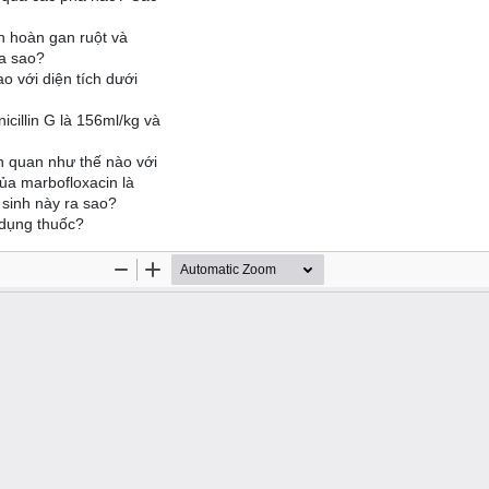
n hoàn gan ruột và
ra sao?
ao với diện tích dưới
icillin G là 156ml/kg và
iên quan như thế nào với
của marbofloxacin là
 sinh này ra sao?
ử dụng thuốc?