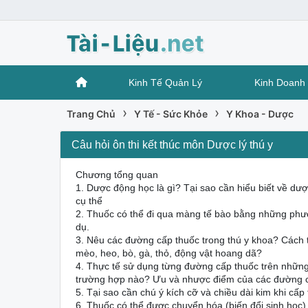
Kinh Tế Quản Lý
Kinh Doanh 
›
›
Trang Chủ
Y Tế - Sức Khỏe
Y Khoa - Dược
Câu hỏi ôn thi kết thúc môn Dược lý thú y
Chương tổng quan
1. Dược động học là gì? Tại sao cần hiểu biết về dư
cụ thể
2. Thuốc có thể đi qua màng tế bào bằng những phư
dụ.
3. Nêu các đường cấp thuốc trong thú y khoa? Cách t
mèo, heo, bò, gà, thỏ, động vật hoang dã?
4. Thực tế sử dụng từng đường cấp thuốc trên những
trường hợp nào? Ưu và nhược điểm của các đường 
5. Tại sao cần chú ý kích cỡ và chiều dài kim khi cấp
6. Thuốc có thể được chuyển hóa (biến đổi sinh học