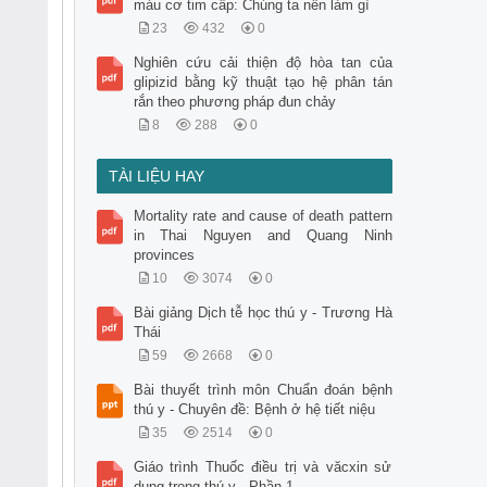
máu cơ tim cấp: Chúng ta nên làm gì
23
432
0
Nghiên cứu cải thiện độ hòa tan của
glipizid bằng kỹ thuật tạo hệ phân tán
rắn theo phương pháp đun chảy
8
288
0
TÀI LIỆU HAY
Mortality rate and cause of death pattern
in Thai Nguyen and Quang Ninh
provinces
10
3074
0
Bài giảng Dịch tễ học thú y - Trương Hà
Thái
59
2668
0
Bài thuyết trình môn Chuẩn đoán bệnh
thú y - Chuyên đề: Bệnh ở hệ tiết niệu
35
2514
0
Giáo trình Thuốc điều trị và văcxin sử
dụng trong thú y - Phần 1