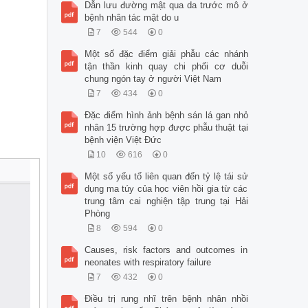
Dẫn lưu đường mật qua da trước mô ở
bệnh nhân tác mật do u
7
544
0
Một số đặc điểm giải phẫu các nhánh
tận thần kinh quay chi phối cơ duỗi
chung ngón tay ở người Việt Nam
7
434
0
Đặc điểm hình ảnh bệnh sán lá gan nhỏ
nhân 15 trường hợp được phẫu thuật tại
bệnh viện Việt Đức
10
616
0
Một số yếu tố liên quan đến tỷ lệ tái sử
dụng ma túy của học viên hồi gia từ các
trung tâm cai nghiện tập trung tại Hải
Phòng
8
594
0
Causes, risk factors and outcomes in
neonates with respiratory failure
7
432
0
Điều trị rung nhĩ trên bệnh nhân nhồi