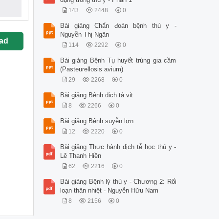
143
2448
0
Bài giảng Chẩn đoán bệnh thú y -
Nguyễn Thị Ngân
ad
114
2292
0
Bài giảng Bệnh Tụ huyết trùng gia cầm
(Pasteurellosis avium)
29
2268
0
Bài giảng Bệnh dịch tả vịt
8
2266
0
Bài giảng Bệnh suyễn lợn
12
2220
0
Bài giảng Thực hành dịch tễ học thú y -
Lê Thanh Hiền
62
2216
0
Bài giảng Bệnh lý thú y - Chương 2: Rối
loạn thân nhiệt - Nguyễn Hữu Nam
8
2156
0