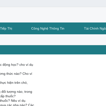
Tiếp Thị
Công Nghệ Thông Tin
Tài Chính Ng
ợc động học? cho ví dụ
ơng thức nào? Cho ví
hực hiện trên chó,
 đối tượng nào, trong
cấp thuốc?
 thuốc? Nêu ví dụ.
) qua các pha nào? Các