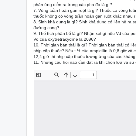
phản ứng diễn ra trong các pha đó là gì?
7. Vòng tuần hoàn gan ruột là gì? Thuốc có vòng tuầ
thuốc không có vòng tuần hoàn gan ruột khác nhau 
8. Sinh khả dụng là gì? Sinh khả dụng có liên hệ ra s
đường cong?
9. Thể tích phân bố là gì? Nhận xét gì nếu Vd của pen
Vd của oxytretracycline là 2096?
10. Thời gian bán thải là gì? Thời gian bán thải có l
nhịp cấp thuốc? Nếu t ½ của ampicillin là 0,8 giờ và 
12,4 giờ thì nhịp cấp thuốc tương ứng của các kháng
11. Những câu hỏi nào cần đặt ra khi chọn lựa và s