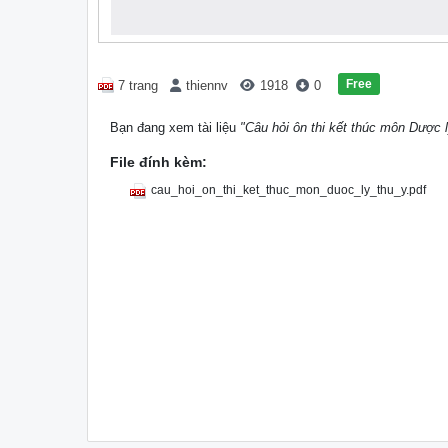
Free
7 trang
thiennv
1918
0
Bạn đang xem tài liệu
"Câu hỏi ôn thi kết thúc môn Dược l
File đính kèm:
cau_hoi_on_thi_ket_thuc_mon_duoc_ly_thu_y.pdf