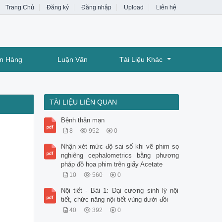
Trang Chủ
Đăng ký
Đăng nhập
Upload
Liên hệ
ân Hàng
Luận Văn
Tài Liệu Khác
TÀI LIỆU LIÊN QUAN
Bệnh thận mạn
8
952
0
Nhận xét mức độ sai số khi vẽ phim sọ
nghiêng cephalometrics bằng phương
pháp đồ họa phim trên giấy Acetate
10
560
0
Nội tiết - Bài 1: Đại cương sinh lý nội
tiết, chức năng nội tiết vùng dưới đồi
40
392
0