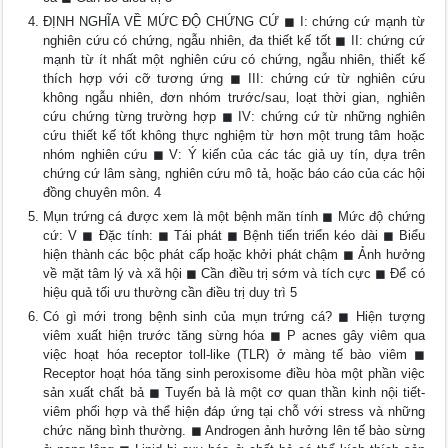
ĐỊNH NGHĨA VỀ MỨC ĐỘ CHỨNG CỨ ◼ I: chứng cứ mạnh từ
nghiên cứu có chứng, ngẫu nhiên, đa thiết kế tốt ◼ II: chứng cứ
mạnh từ ít nhất một nghiên cứu có chứng, ngẫu nhiên, thiết kế
thích hợp với cỡ tương ứng ◼ III: chứng cứ từ nghiên cứu
không ngẫu nhiên, đơn nhóm trước/sau, loạt thời gian, nghiên
cứu chứng từng trường hợp ◼ IV: chứng cứ từ những nghiên
cứu thiết kế tốt không thực nghiệm từ hơn một trung tâm hoặc
nhóm nghiên cứu ◼ V: Ý kiến của các tác giả uy tín, dựa trên
chứng cứ lâm sàng, nghiên cứu mô tả, hoặc báo cáo của các hội
đồng chuyên môn. 4
Mụn trứng cá được xem là một bệnh mãn tính ◼ Mức độ chứng
cứ: V ◼ Đặc tính: ◼ Tái phát ◼ Bệnh tiến triển kéo dài ◼ Biểu
hiện thành các bộc phát cấp hoặc khởi phát chậm ◼ Ảnh hưởng
về mặt tâm lý và xã hội ◼ Cần điều trị sớm và tích cực ◼ Để có
hiệu quả tối ưu thường cần điều trị duy trì 5
Có gì mới trong bệnh sinh của mụn trứng cá? ◼ Hiện tượng
viêm xuất hiện trước tăng sừng hóa ◼ P acnes gây viêm qua
việc hoạt hóa receptor toll-like (TLR) ở màng tế bào viêm ◼
Receptor hoạt hóa tăng sinh peroxisome điều hòa một phần việc
sản xuất chất bả ◼ Tuyến bả là một cơ quan thần kinh nội tiết-
viêm phối hợp và thể hiện đáp ứng tại chỗ với stress và những
chức năng bình thường. ◼ Androgen ảnh hưởng lên tế bào sừng