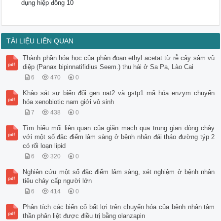
dụng hiệp đồng 10
TÀI LIỆU LIÊN QUAN
Thành phần hóa học của phân đoạn ethyl acetat từ rễ cây sâm vũ
diệp (Panax bipinnatifidius Seem.) thu hái ở Sa Pa, Lào Cai
6
470
0
Khảo sát sự biến đổi gen nat2 và gstp1 mã hóa enzym chuyển
hóa xenobiotic nam giới vô sinh
7
438
0
Tìm hiểu mối liên quan của giãn mạch qua trung gian dòng chảy
với một số đặc điểm lâm sàng ở bệnh nhân đái tháo đường týp 2
có rối loạn lipid
6
320
0
Nghiên cứu một số đặc điểm lâm sàng, xét nghiệm ở bệnh nhân
tiêu chảy cấp người lớn
6
414
0
Phân tích các biến cố bất lợi trên chuyển hóa của bệnh nhân tâm
thần phân liệt được điều trị bằng olanzapin