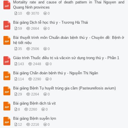
Mortality rate and cause of death pattern in Thai Nguyen and
Quang Ninh provinces
10
3070
0
Bài giảng Dịch tễ học thú y - Trương Hà Thái
59
2664
0
Bài thuyết trình môn Chuẩn đoán bệnh thú y - Chuyên đề: Bệnh ở
hệ tiết niệu
35
2506
0
Giáo trình Thuốc điều trị và văcxin sử dụng trong thú y - Phần 1
143
2448
0
Bài giảng Chẩn đoán bệnh thú y - Nguyễn Thị Ngân
114
2290
0
Bài giảng Bệnh Tụ huyết trùng gia cầm (Pasteurellosis avium)
29
2264
0
Bài giảng Bệnh dịch tả vịt
8
2260
0
Bài giảng Bệnh suyễn lợn
12
2216
0