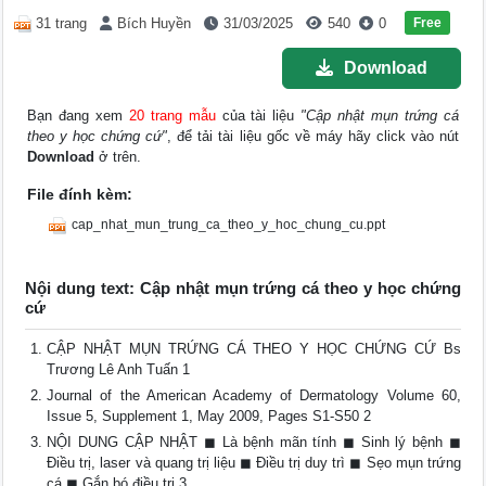
Free
31 trang
Bích Huyền
31/03/2025
540
0
Download
Bạn đang xem
20 trang mẫu
của tài liệu
"Cập nhật mụn trứng cá
theo y học chứng cứ"
, để tải tài liệu gốc về máy hãy click vào nút
Download
ở trên.
File đính kèm:
cap_nhat_mun_trung_ca_theo_y_hoc_chung_cu.ppt
Nội dung text: Cập nhật mụn trứng cá theo y học chứng
cứ
CẬP NHẬT MỤN TRỨNG CÁ THEO Y HỌC CHỨNG CỨ Bs
Trương Lê Anh Tuấn 1
Journal of the American Academy of Dermatology Volume 60,
Issue 5, Supplement 1, May 2009, Pages S1-S50 2
NỘI DUNG CẬP NHẬT ◼ Là bệnh mãn tính ◼ Sinh lý bệnh ◼
Điều trị, laser và quang trị liệu ◼ Điều trị duy trì ◼ Sẹo mụn trứng
cá ◼ Gắn bó điều trị 3