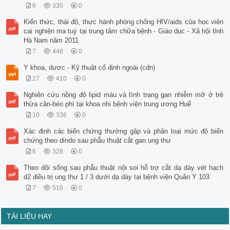
6
330
0
Kiến thức, thái độ, thực hành phòng chống HIV/aids của học viên
cai nghiện ma tuý tại trung tâm chữa bệnh - Giáo dục - Xã hội tỉnh
Hà Nam năm 2011
7
448
0
Y khoa, dược - Kỹ thuật cố định ngoài (cđn)
27
410
0
Nghiên cứu nồng độ lipid máu và tình trạng gan nhiễm mỡ ở trẻ
thừa cân-béo phì tại khoa nhi bệnh viện trung ương Huế
10
336
0
Xác định các biến chứng thường gặp và phân loại mức độ biến
chứng theo dindo sau phẫu thuật cắt gan ung thư
6
328
0
Theo dõi sống sau phẫu thuật nội soi hỗ trợ cắt dạ dày vét hạch
d2 điều trị ung thư 1 / 3 dưới dạ dày tại bệnh viện Quân Y 103
7
516
0
TÀI LIỆU HAY