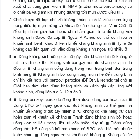
ở nang lông ◼ Lipid bị oxy hóa ở chất bả có thể kích thích sản
xuất chất trung gian viêm ◼ MMP (matrix metalloproteinase) có
ở chất bả và giảm khi những thương tổn mụn được điều trị 7
Chiến lược để hạn chế đề kháng kháng sinh là điều quan trọng
trong điều trị mụn trứng cá Mức độ của chứng cứ: V ◼ Chế độ
điều trị nhằm giới hạn hoặc chỉ nhằm giảm tỉ lệ đề kháng với
kháng sinh được đề cập ◼ Ngoài P Acnes có thể có nhiều vi
khuẩn sinh bệnh khác đi kèm bị đề kháng kháng sinh ◼ Tỷ lệ đề
kháng cao liên quan với việc dùng kháng sinh ngoại trú nhiều 8
◼ Dùng kháng sinh uống có thể gây nên khuẩn chí đề kháng ở
tất cả vị trí cơ thể; kháng sinh bôi gây nên đề kháng ở vị trí da
điều trị ◼ Kháng sinh uống dùng trong mụn trung bình đến trung
bình nặng ◼ Kháng sinh bôi dùng trong mụn nhẹ đến trung bình
chỉ khi kết hợp với benzoyl peroxide (BPO) và retinoid tại chỗ ◼
Giới hạn thời gian dùng kháng sinh và đánh giá đáp ứng với
kháng sinh, dùng liên tục 6- 12 tuần 9
◼ Dùng benzoyl peroxide đồng thời dưới dạng bôi hoặc rửa ◼
Dùng BPO 5-7 ngày giữa các đợt kháng sinh có thể giảm vi
khuẩn đề kháng ở da; tuy nhiên BPO không có khả năng trừ căn
hoàn toàn vi khuẩn đề kháng ◼ Tránh dùng kháng sinh bôi hoặc
uống đơn trị liệu trong điều trị cấp hoặc duy trì ◼ Tránh dùng
đồng thời KS uống và bôi mà không có BPO, đặc biệt nếu thuốc
khác nhau: ◼ Tăng nguy cơ vi khuẩn đề kháng ◼ Không có tác