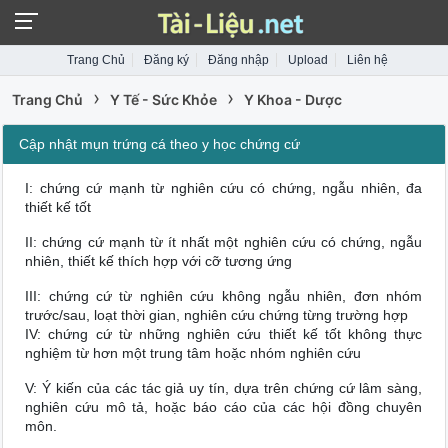
Trang Chủ
Đăng ký
Đăng nhập
Upload
Liên hệ
›
›
Trang Chủ
Y Tế - Sức Khỏe
Y Khoa - Dược
Cập nhật mụn trứng cá theo y học chứng cứ
I: chứng cứ mạnh từ nghiên cứu có chứng, ngẫu nhiên, đa
thiết kế tốt
II: chứng cứ mạnh từ ít nhất một nghiên cứu có chứng, ngẫu
nhiên, thiết kế thích hợp với cỡ tương ứng
III: chứng cứ từ nghiên cứu không ngẫu nhiên, đơn nhóm
trước/sau, loạt thời gian, nghiên cứu chứng từng trường hợp
IV: chứng cứ từ những nghiên cứu thiết kế tốt không thực
nghiệm từ hơn một trung tâm hoặc nhóm nghiên cứu
V: Ý kiến của các tác giả uy tín, dựa trên chứng cứ lâm sàng,
nghiên cứu mô tả, hoặc báo cáo của các hội đồng chuyên
môn.