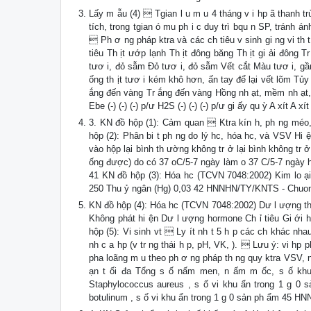
Lấy m ẫu (4)  Tgian l u m u 4 tháng v i hp ã thanh t
tích, trong tgian ó mu ph i c duy trì bqu n SP, tránh ánh
 Ph ơ ng pháp ktra và các ch tiêu v sinh gi ng vi th 
tiêu Th ịt ướp lạnh Th ịt đông băng Th ịt gi ải đôn
tươ i, đỏ sẫm Đỏ tươ i, đỏ sẫm Vết cắt Màu tươ i, gần
ống th ịt tươ i kém khô hơn, ấn tay để lại vết lõm 
ắng đến vàng Tr ắng đến vàng Hồng nh ạt, mềm nh ạt, 
Ebe (-) (-) (-) p/ư H2S (-) (-) (-) p/ư gi ấy qu ỳ A xít
3. KN đồ hộp (1): Cảm quan  Ktra kín h, ph ng méo,
hộp (2): Phân bi t ph ng do lý hc, hóa hc, và VSV Hi
vào hộp lại bình th ường không tr ở lại bình không tr
ống được) do có 37 oC/5-7 ngày làm o 37 C/5-7 ngày 
41 KN đồ hộp (3): Hóa hc (TCVN 7048:2002) Kim lo ại n
250 Thu ỷ ngân (Hg) 0,03 42 HNNHN/TY/KNTS - Chuon
KN đồ hộp (4): Hóa hc (TCVN 7048:2002) Dư l ượng thu 
Không phát hi ện Dư l ượng hormone Ch ỉ tiêu Gi ới h 
hộp (5): Vi sinh vt  Ly ít nh t 5 h p các ch khác nha
nh c a hp (v tr ng thái h p, pH, VK, ).  Lưu ý: vi h
pha loãng m u theo ph ơ ng pháp th ng quy ktra VSV, n
ạn t ối đa Tổng s ố nấm men, n ấm m ốc, s ố khu 
Staphylococcus aureus , s ố vi khu ẩn trong 1 g 0 s
botulinum , s ố vi khu ẩn trong 1 g 0 sản ph ẩm 45 