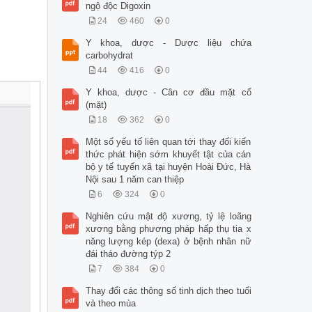
ngộ độc Digoxin
24
460
0
Y khoa, dược - Dược liệu chứa
carbohydrat
44
416
0
Y khoa, dược - Cân cơ đầu mặt cổ
(mặt)
18
362
0
Một số yếu tố liên quan tới thay đối kiến
thức phát hiện sớm khuyết tật của cán
bộ y tế tuyến xã tại huyện Hoài Đức, Hà
Nội sau 1 năm can thiệp
6
324
0
Nghiên cứu mật độ xương, tỷ lệ loãng
xương bằng phương pháp hấp thụ tia x
năng lượng kép (dexa) ở bệnh nhân nữ
đái tháo đường týp 2
7
384
0
Thay đổi các thông số tinh dịch theo tuổi
và theo mùa