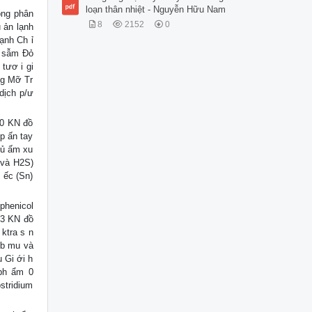
loạn thân nhiệt - Nguyễn Hữu Nam
òng phân
8
2152
0
u ản lạnh
lạnh Ch ỉ
ỏ sẫm Đỏ
tươ i gi
ng Mỡ Tr
dịch p/ư
40 KN đồ
p ấn tay
tủ ấm xu
 và H2S)
 ếc (Sn)
phenicol
43 KN đồ
 ktra s n
 b mu và
 Gi ới h
 ph ẩm 0
stridium