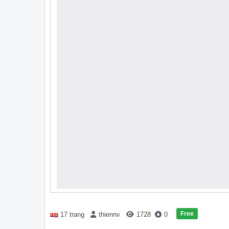
Free
17 trang
thiennv
1728
0