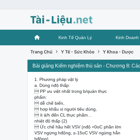
Kinh Tế Quản Lý
Kinh Doanh 
›
›
Trang Chủ
Y Tế - Sức Khỏe
Y Khoa - Dược
Bài giảng Kiểm nghiệm thú sản - Chương 8: Cá
1. Phương pháp vật lý
a. Dùng nđộ thấp:
 PP ưu việt nhất trong b/quản thực
phẩm:
 dễ chế biến,
 hợp khẩu vị người tiêu dùng,
 ít ả/h đến CL thực phẩm...
nhiệt độ thấp (2)
 Ức chế hầu hết VSV (nđộ <0oC phần lớn
VSV ngừng hđộng, ≤-15oC VSV ngừng hẳn
hđộng).