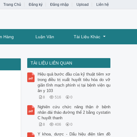
Trang Chủ
Đăng ký
Đăng nhập
Upload
Liên hệ
ân Hàng
Luận Văn
Tài Liệu Khác
TÀI LIỆU LIÊN QUAN
Hiệu quả bước đầu của kỹ thuật tiêm xơ
trong điều trị xuất huyết tiêu hóa do vỡ
giãn tĩnh mạch phình vị tại bệnh viện qu
ân y 103
8
516
0
Nghiên cứu chức năng thận ở bệnh
nhân đái tháo đường thể 2 bằng cystatin
C huyết thanh
8
406
0
Y khoa, dược - Dấu hiệu điện tâm đồ