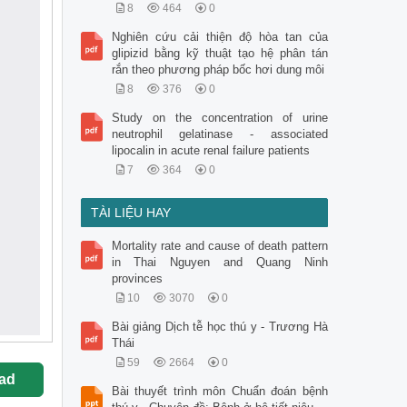
8
464
0
Nghiên cứu cải thiện độ hòa tan của
glipizid bằng kỹ thuật tạo hệ phân tán
rắn theo phương pháp bốc hơi dung môi
8
376
0
Study on the concentration of urine
neutrophil gelatinase - associated
lipocalin in acute renal failure patients
7
364
0
TÀI LIỆU HAY
Mortality rate and cause of death pattern
in Thai Nguyen and Quang Ninh
provinces
10
3070
0
Bài giảng Dịch tễ học thú y - Trương Hà
Thái
59
2664
0
ad
Bài thuyết trình môn Chuẩn đoán bệnh