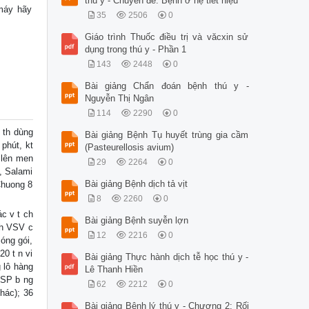
thú y - Chuyên đề: Bệnh ở hệ tiết niệu
 máy hãy
35
2506
0
Giáo trình Thuốc điều trị và văcxin sử
dụng trong thú y - Phần 1
143
2448
0
Bài giảng Chẩn đoán bệnh thú y -
Nguyễn Thị Ngân
114
2290
0
 th dùng
Bài giảng Bệnh Tụ huyết trùng gia cầm
 phút, kt
(Pasteurellosis avium)
 lên men
29
2264
0
a, Salami
Bài giảng Bệnh dịch tả vịt
Chuong 8
8
2260
0
c v t ch
Bài giảng Bệnh suyễn lợn
n h VSV c
12
2216
0
 óng gói,
20 t n vi
Bài giảng Thực hành dịch tễ học thú y -
g lô hàng
Lê Thanh Hiền
g SP b ng
62
2212
0
khác); 36
Bài giảng Bệnh lý thú y - Chương 2: Rối