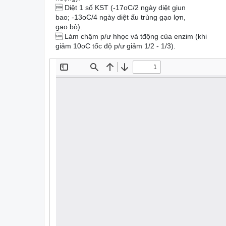
 Diệt 1 số KST (-17oC/2 ngày diệt giun
bao; -13oC/4 ngày diệt ấu trùng gạo lợn,
gạo bò).
 Làm chậm p/ư hhọc và tđộng của enzim (khi
giảm 10oC tốc độ p/ư giảm 1/2 - 1/3).