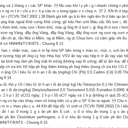
rùng và 1 tháng v i các SP khác.  Mu sau khi l y ph i g i nhanh chóng n ph
 n ng m t tr i chi u tr c ti p vào m u trong tgian v n chuy n. 37 2. KN th ịt bq
t tơ i (TCVN 7047:2002 ) 38 Đánh giá kết qu ả ki ểm nghi ệm th ịt bảo qu ản 
g Tr ạng thái ngoài Khô cứng Khô cứng, gõ kêu Hơi ướt Màu sắc Đỏ tươ i, đ
 Kém khô, màu tươ i Kém khô, màu gi ống th ịt tươ i, gi ống th ịt tươ i hơn 
Tủy xươ ng Vàng, đầy ống Vàng, đầy ống Vàng, đầy ống xươ ng xươ ng xươ 
rắn nh ạt, rắn Mùi vị Mềm, ng ọt Mềm, ng ọt Chua hơn, có cảm giác nhi ều 
 A xít A xít HNNHN/TY/KNTS - Chuong 8 13
 han r, nhãn mác, sau ó m hp ktra SP bên trong v màu sc, mùi, v, sch bn 
 ện tượng hộp ph ồng Lý học Hóa học VSV ấn tay vào hộp tr ở ấn tay vào hộ
 ở lại bình hay làm ph ồng mặt th ường (không xẹp th ường; để tủ ấm kia; để 
hộp ch ứa khí H2 hộp ph ồng thêm không ph ồng thêm (trong ch ứa khí CO 2
 ặng Ch ỉ tiêu Gi ới h ạn t ối đa (mg/kg) Chì (Pb) 0,5 Cadimi (Cd) 0,05 Thi
g 8 14
ốc thú y Ch ỉ tiêu Gi ới h ạn t ối đa (mg/ kg) Họ Tetraxyclin 0,1 Họ Chloram
ạn t ối đa (mg/kg) Dietylstylbestrol 0,0 Testosterol 0,015 Estradion 0,0005 
u: 2 h p t 32 oC/21 ngày; 2 h p t 55 oC/7 ngày và 1 h p (không vt quá 25 oC)
p ph ng cn hp vào khay men vô trùng trên có y ph u SP 0 bn ra ngoài.  Chu n
 m m c theo yêu c u. 44 KN đồ hộp (6): Vi sinh vt (TCVN 7048:2002) Ch ỉ tiêu
ẩn l ạc 0 trong 1 g s ản ph ẩm E.coli , s ố vi khu ẩn trong 1 g s ản
ản ph ẩm Clostridium perfringens, s ố vi khu ẩn trong 1 g 0 sản ph ẩm Clo
HNNHN/TY/KNTS - Chuong 8 15