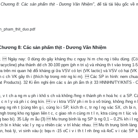
- Chương 8: Các sản phẩm thịt - Dương Văn Nhiệm"
, để tải tài liệu gốc về
_pham_thit_duo.pdf
- Chương 8: Các sản phẩm thịt - Dương Văn Nhiệm
  Ngày nay: 0 dùng do gây kháng thu c nguy hi m cho ng i tiêu dùng. (Có
acycline) pha thành dd ch 30-100 ppm (ph n tri u) và nhúng th t vào trong 1-5
Da trên mi quan hệ đối kháng gi ữa VSV có lợi (VK lactic) và VSV có hại (VK
oan c ch VK gây th i (thích hp trong mtr ng ki m).  Các SP in hình: nem chu
at Products). 32 Ki ểm nghi ệm các s ản ph ẩm th ịt 33 HNNHN/TY/KNTS - 
 v t ch a ng m u ph i khô s ch và không /hng n thành ph n hoá hc c a SP. Cá
 c n l y và ph i c óng kín.  i v i ktra VSV ph i m b o vô trùng, không /hng 
g ng nh t (cùng tên g i, cùng lo i SP, kích th c, tr ng l ng vàc SX, ch bi n,
h trong kho ng tgian liên t c, c giao nh n cùng m t l n, ktra cùng m t lúc và 
rong bao bì). 35 Lấy m ẫu (3)  Mu trung bình là ng SP b ng 0,1 – 0,2% kh i l n
P ã ch bi n khác vàc l y ng u nhiên các v trí khác nhau.  Mu th trung bình làn
, hoá lý, vi sinh vàu (c bqu n -15 oC i v i th t l nh ông và 4oC v i các SP 