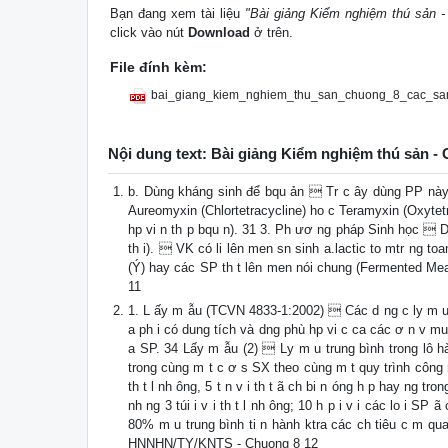
Bạn đang xem tài liệu
"Bài giảng Kiểm nghiệm thú sản 
click vào nút
Download
ở trên.
File đính kèm:
bai_giang_kiem_nghiem_thu_san_chuong_8_cac_san
Nội dung text: Bài giảng Kiểm nghiệm thú sản 
b. Dùng kháng sinh để bqu ản  Tr c ây dùng PP này.
Aureomyxin (Chlortetracycline) ho c Teramyxin (Oxytetr
hp vi n th p bqu n). 31 3. Ph ươ ng pháp Sinh học  
th i).  VK có li lên men sn sinh a.lactic to mtr ng t
(Ý) hay các SP th t lên men nói chung (Fermented Me
11
1. L ấy m ẫu (TCVN 4833-1:2002)  Các d ng c ly m u,
a ph i có dung tích và dng phù hp vi c ca các ơ n v mu
a SP. 34 Lấy m ẫu (2)  Ly m u trung bình trong lô hàn
trong cùng m t c ơ s SX theo cùng m t quy trình công ng
th t l nh ông, 5 t n v i th t ã ch bi n óng h p hay ng t
nh ng 3 túi i v i th t l nh ông; 10 h p i v i các lo i S
80% m u trung bình ti n hành ktra các ch tiêu c m quan
HNNHN/TY/KNTS - Chuong 8 12