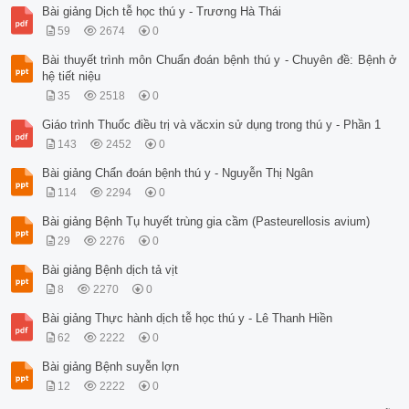
Bài giảng Dịch tễ học thú y - Trương Hà Thái
59
2674
0
Bài thuyết trình môn Chuẩn đoán bệnh thú y - Chuyên đề: Bệnh ở
hệ tiết niệu
35
2518
0
Giáo trình Thuốc điều trị và văcxin sử dụng trong thú y - Phần 1
143
2452
0
Bài giảng Chẩn đoán bệnh thú y - Nguyễn Thị Ngân
114
2294
0
Bài giảng Bệnh Tụ huyết trùng gia cầm (Pasteurellosis avium)
29
2276
0
Bài giảng Bệnh dịch tả vịt
8
2270
0
Bài giảng Thực hành dịch tễ học thú y - Lê Thanh Hiền
62
2222
0
Bài giảng Bệnh suyễn lợn
12
2222
0