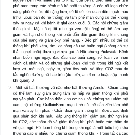
nguyên bệnh và nhiều yếu tố khác của bệnh. Biểu hiện của tâm
phế mạn trong các bệnh mô kẽ phổi thường là các rối loạn chức
năng phổi ở mức độ nặng hơn, có lẽ có liên quan đến mạch máu
(như lupus ban đỏ hệ thống) và tâm phế mạn cũng có thể không
xảy ra ngay cả khi bệnh ở giai đoạn cuối. 3. Các hội chứng giảm
thông khí - Một số dị tật (như gù vẹo cột sống) có thể làm suy
giảm và hạn chế thông khí phổi dẫn đến giảm thông khí chung
của phế nang và giảm ôxy phế nang. - Béo phì nhiều có thể có
thông khí phổi kém, tím, đa hồng cầu và buồn ngủ (không có sự
thắt nghẹt phổi) thường được gọi là Hội chứng Pickwick. Bệnh
nhân buồn ngủ ngày, đau đầu vào buổi sáng, rối loạn về nhân
cách cá nhân và có những giai đoạn khó thở trong khi ngủ kết
hợp với mất ngủ, ngáy to, giảm ôxy máu và tăng CO2 máu do
tắc nghẽn đường hô hấp trên (do lưỡi, amiđan to hoặc sập thành
khí quản). 8
- Một số bất thường về não như bất thường Arnold - Chiari cũng
có thể làm suy giảm trung tâm hô hấp và giảm thông khí phổi
nguyên phát. Các bệnh thần kinh cơ như hội chứng sau viêm tuỷ
xám, hội chứng GuillainBarre mạn tính có thể dẫn đến tâm phế
mạn và suy tim phải. - Chẩn đoán giảm thông khí được xác định
qua phân tích khí máu, đáp ứng thông khí giảm sau thử nghiệm
hít CO2, các thăm dò về giảm thông khí phổi hoặc các thăm dò
về giấc ngủ. Rối loạn thông khí trong khi ngủ là một biểu hiện khá
thường gặp ở nhiều hội chứng giảm thông khí. - Trong tất cả các