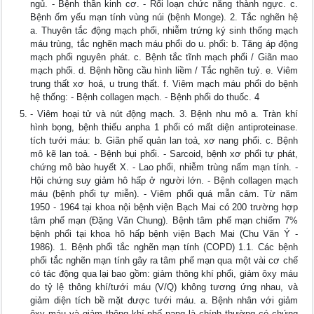
ngủ. - Bệnh thần kinh cơ. - Rối loạn chức năng thành ngực. c.
Bệnh ốm yếu mạn tính vùng núi (bệnh Monge). 2. Tắc nghẽn hệ
a. Thuyên tắc động mạch phổi, nhiễm trứng ký sinh thống mạch
máu trùng, tắc nghẽn mạch máu phổi do u. phổi: b. Tăng áp động
mạch phổi nguyên phát. c. Bệnh tắc tĩnh mạch phổi / Giãn mao
mạch phổi. d. Bệnh hồng cầu hình liềm / Tắc nghẽn tuỷ. e. Viêm
trung thất xơ hoá, u trung thất. f. Viêm mạch máu phổi do bệnh
hệ thống: - Bệnh collagen mạch. - Bệnh phổi do thuốc. 4
- Viêm hoại tử và nút động mạch. 3. Bệnh nhu mô a. Tràn khí
hình bọng, bệnh thiếu anpha 1 phổi có mất diện antiproteinase.
tích tưới máu: b. Giãn phế quản lan toả, xơ nang phổi. c. Bệnh
mô kẽ lan toả. - Bệnh bụi phổi. - Sarcoid, bệnh xơ phổi tự phát,
chứng mô bào huyết X. - Lao phổi, nhiễm trùng nấm mạn tính. -
Hội chứng suy giảm hô hấp ở ng­ười lớn. - Bệnh collagen mạch
máu (bệnh phổi tự miễn). - Viêm phổi quá mẫn cảm. Từ năm
1950 - 1964 tại khoa nội bệnh viện Bạch Mai có 200 trường hợp
tâm phế mạn (Đặng Văn Chung). Bệnh tâm phế mạn chiếm 7%
bệnh phổi tại khoa hô hấp bệnh viện Bạch Mai (Chu Văn Ý -
1986). 1. Bệnh phổi tắc nghẽn mạn tính (COPD) 1.1. Các bệnh
phổi tắc nghẽn mạn tính gây ra tâm phế mạn qua một vài cơ chế
có tác động qua lại bao gồm: giảm thông khí phổi, giảm ôxy máu
do tỷ lệ thông khí/tưới máu (V/Q) không tương ứng nhau, và
giảm diện tích bề mặt được tưới máu. a. Bệnh nhân với giảm
ôxy máu và giảm thông khí phế nang là chính thường có chứng