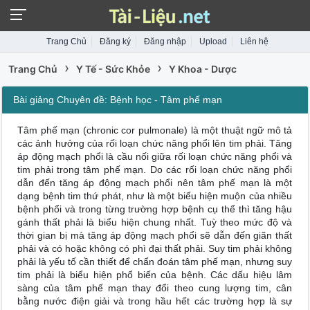
Trang Chủ
Đăng ký
Đăng nhập
Upload
Liên hệ
›
›
Trang Chủ
Y Tế - Sức Khỏe
Y Khoa - Dược
Bài giảng Chuyên đề: Bệnh học - Tâm phế mạn
Tâm phế mạn (chronic cor pulmonale) là một thuật ngữ mô tả
các ảnh hưởng của rối loạn chức năng phổi lên tim phải. Tăng
áp động mạch phổi là cầu nối giữa rối loạn chức năng phổi và
tim phải trong tâm phế mạn. Do các rối loạn chức năng phổi
dẫn đến tăng áp động mạch phổi nên tâm phế mạn là một
dạng bệnh tim thứ phát, như là một biểu hiện muộn của nhiều
bệnh phổi và trong từng trường hợp bệnh cụ thể thì tăng hậu
gánh thất phải là biểu hiện chung nhất. Tuỳ theo mức độ và
thời gian bị mà tăng áp động mạch phổi sẽ dẫn đến giãn thất
phải và có hoặc không có phì đại thất phải. Suy tim phải không
phải là yếu tố cần thiết để chẩn đoán tâm phế mạn, nhưng suy
tim phải là biểu hiện phổ biến của bệnh. Các dấu hiệu lâm
sàng của tâm phế mạn thay đổi theo cung lượng tim, cân
bằng nước điện giải và trong hầu hết các trường hợp là sự