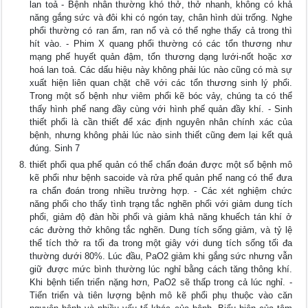
lan toả - Bệnh nhân thường khó thở, thở nhanh, không có khả
năng gắng sức và đôi khi có ngón tay, chân hình dùi trống. Nghe
phổi thường có ran ẩm, ran nổ và có thể nghe thấy cả trong thì
hít vào. - Phim X quang phổi thường có các tổn thương như
mạng phế huyết quản đậm, tổn thương dạng lưới-nốt hoặc xơ
hoá lan toả. Các dấu hiệu này không phải lúc nào cũng có mà sự
xuất hiện liên quan chặt chẽ với các tổn thương sinh lý phổi.
Trong một số bệnh như viêm phổi kẽ bóc vảy, chúng ta có thể
thấy hình phế nang đầy cùng với hình phế quản đầy khí. - Sinh
thiết phổi là cần thiết để xác định nguyên nhân chính xác của
bệnh, nhưng không phải lúc nào sinh thiết cũng đem lại kết quả
đúng. Sinh 7
thiết phổi qua phế quản có thể chẩn đoán được một số bệnh mô
kẽ phổi như­ bệnh sacoide và rửa phế quản phế nang có thể đưa
ra chẩn đoán trong nhiều trường hợp. - Các xét nghiệm chức
năng phổi cho thấy tình trạng tắc nghẽn phổi với giảm dung tích
phổi, giảm độ đàn hồi phổi và giảm khả năng khuếch tán khí ở
các đường thở không tắc nghẽn. Dung tích sống giảm, và tỷ lệ
thể tích thở ra tối đa trong một giây với dung tích sống tối đa
thường dưới 80%. Lúc đầu, PaO2 giảm khi gắng sức nhưng vẫn
giữ được mức bình thường lúc nghỉ bằng cách tăng thông khí.
Khi bệnh tiến triển nặng hơn, PaO2 sẽ thấp trong cả lúc nghỉ. -
Tiến triển và tiên lượng bệnh mô kẽ phổi phụ thuộc vào căn