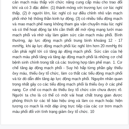
cản mạch máu thấp với chức năng cung cấp máu cho trao đổi
khí và có 3 đặc điểm: (1) thành mỏng với trương lực cơ lúc nghỉ
thấp, (2) ở người lớn, lúc nghỉ có sự điều chỉnh nhỏ vận mạch
phổi nhờ hệ thông thần kinh tự động, (3) có nhiều tiểu động mạch
và mao mạch phế nang không tham gia vận chuyển máu lúc nghỉ
và có thể hoạt động lại khi cần thiết để mở rộng mạng lưới mao
mạch phổi và nhờ vậy làm giảm sức cản mạch máu phổi. Bình
thường, áp lực động mạch phổi trung bình khoảng 12 - 17
mmHg, khi áp lực động mạch phổi lúc nghỉ lớn hơn 20 mmHg thì
cần phải nghĩ tới có tăng áp động mạch phổi. Sức cản của hệ
mạch máu phổi tăng và tăng áp động mạch phổi là những cơ chế
bệnh sinh chính trong tất cả các trường hợp tâm phế mạn. 1. Cơ
chế tăng áp động mạch phổi - Suy hô hấp từng phần gây thiếu
ôxy máu, thiếu ôxy tổ chức, làm co thắt các tiểu động mạch phổi
và từ đó dẫn đến tăng áp lực động mạch phổi. Nguyên nhân quan
trọng nhất gây co các tiểu động mạch phổi là thiếu ôxy ở các phế
nang. Cơ chế co mạch do thiếu ôxy tổ chức còn chưa được rõ.
Người ta cho là có thể có một vài hoạt chất trung gian được
phóng thích từ các tế bào hiệu ứng và làm co mạch hoặc hiện
tượng co mạch là một đáp ứng trực tiếp của các cơ trơn mạch
máu phổi đối với tình trạng giảm ôxy tổ chức. 10