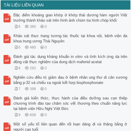
TÀI LIỆU LIÊN QUAN
Đặc điểm khoảng gian khớp ở khớp thái dương hàm người Việt
trưởng thành khảo sát trên hình ảnh chùm tia hình chóp khối
6
380
0
Khảo sát thực trạng tương tác thuốc tại khoa nội, bệnh viện đa
khoa trung ương Thái Nguyên
6
480
0
Đánh giá tác dụng kháng khuẩn in vitro và tính kích ứng da trên
động vật thực nghiệm của dung dịch mafenid acetat
8
292
0
Nghiên cứu điều trị giảm đau ở bệnh nhân ung thư di căn xương
bằng p-32 và chiếu xạ ngoài kết hợp bisphosphonate
7
398
0
Đánh giá kiến thức, thực hành của điều dưỡng sau can thiệp
chương trình đào tạo chăm sóc vết thương theo chuẩn năng lực
tại bệnh viện Hữu Nghị Việt Đức
9
608
0
Một số yếu tố liên quan đến rối loạn dáng đi và thăng bằng ở
người cao tuổi