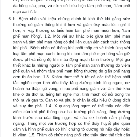
đa hồng cầu, phù, và sớm có biểu hiện tâm phế mạn, “tâm phế
mạn xanh”. 5
b. Bệnh nhân với triệu chứng chính là khó thở khi gắng sức
thường có giảm thông khí ít hơn và giảm ôxy máu lúc nghỉ ít
hơn, vì vậy thường có biểu hiện tâm phế mạn muộn hơn, “tâm
phế mạn hồng”. 1.2. Một vài sự khác biệt giữa tâm phế mạn
xanh và tâm phế mạn hồng có thể liên quan đến cách thức thông
khí phổi. Bệnh nhân có thông khí phổi thấp có vẻ thích ứng với
loại tâm phế mạn xanh, trong khi loại tâm phế mạn hồng vẫn giữ
được pH và nồng độ khí máu động mạch bình thường. Một giả
thiết khác là những người bị tâm phế mạn xanh thường do viêm
phế quản và nhóm tâm phế mạn hồng thường do giãn phế nang
đơn thuần hơn. 1.3. Khám thực thể ở tất cả các thể bệnh phổi
tắc nghẽn mạn tính đều thấy tăng đường kính lồng ngực, cơ
hoành hạ thấp, gõ vang, rì rào phế nang giảm với âm thở khò
khè ở thì thở ra, tiếng tim nghe mờ, tĩnh mạch cổ nổi trong thì
thở ra và gan to. Gan to và phù ở chân là dấu hiệu ứ đọng dịch
và suy tim phải. 1.4. X quang lồng ngực có thể thấy các đặc
điểm của khí phế thũng như hai trường phổi sáng, tăng đường
kính trước sau của lồng ngực và các cơ hoành nằm phẳng
ngang. Trong một vài trường hợp có thể thấy huyết phế quản
đậm và hình phế quản có khí chứng tỏ đường hô hấp dày hoặc
bị viêm. 1.5. Thăm dò chức năng phổi cho thấy tăng thể tích cặn