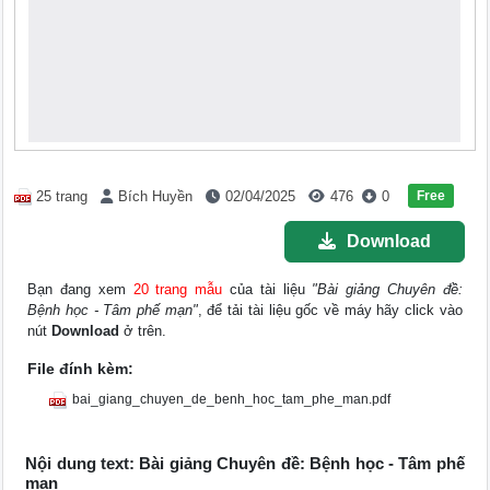
Free
25 trang
Bích Huyền
02/04/2025
476
0
Download
Bạn đang xem
20 trang mẫu
của tài liệu
"Bài giảng Chuyên đề:
Bệnh học - Tâm phế mạn"
, để tải tài liệu gốc về máy hãy click vào
nút
Download
ở trên.
File đính kèm:
bai_giang_chuyen_de_benh_hoc_tam_phe_man.pdf
Nội dung text: Bài giảng Chuyên đề: Bệnh học - Tâm phế
mạn