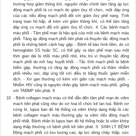
trường hợp giảm thông khí, nguyên nhân chính làm tăng áp lực
động mạch phổi là co mạch do giảm ôxy tổ chức, một đáp ứng
của các tiểu động mạch phổi đối với giảm ôxy phế nang. Tình
trạng toan hô hấp, đi kèm với giảm thông khí, có thể làm tăng
đáp ứng co mạch đối với giảm ôxy tổ chức. 4. Các bệnh mạch
máu phổi - Tâm phế mạn là hậu quả của một vài bệnh mạch máu
phổi. Tăng áp động mạch phổi tiên phát và thuyên tắc động mạch
phổi là những bệnh cảnh hay gặp. - Bệnh tế bào hình liềm, do có
hemoglobin SS hoặc SC, có thể gây ra tâm phế mạn sau một
thời gian dài bị nhồi máu phổi nhỏ, khu trú vì thuyên tắc động
mạch phổi do mỡ hay huyết khối. - Tắc tĩnh mạch phổi là bệnh
hiếm gặp, thường có tăng áp động mạch phổi và thâm nhiễm
phổi nhiều nơi, đáp ứng tốt với điều trị bằng thuốc giảm miễn
dịch. - Xơ gan thường có kèm với giãn các mạch máu phổi. -
Nhiễm HIV cũng là nguyên nhân gây bệnh mạch máu phổi, giống
với TAĐMP tiên phát. 9
- Bệnh collagen mạch máu có thể dẫn đến tâm phế mạn do viêm
mạch tiên phát cũng như do xơ hoá tổ chức kẽ lan toả. Bệnh xơ
cứng bì, lupus ban đỏ hệ thống và viêm khớp dạng thấp là các
bệnh collagen mạch máu thường gây ra viêm tiểu động mạch
phổi nhất. Bệnh nhân bị lupus ban đỏ hệ thống hoặc bị viêm khớp
dạng thấp thường có bệnh phổi kẽ tiên phát. II. SINH LÝ BỆNH
Động mạch phổi có lưu lượng cao, áp lực dòng chảy thấp, sức