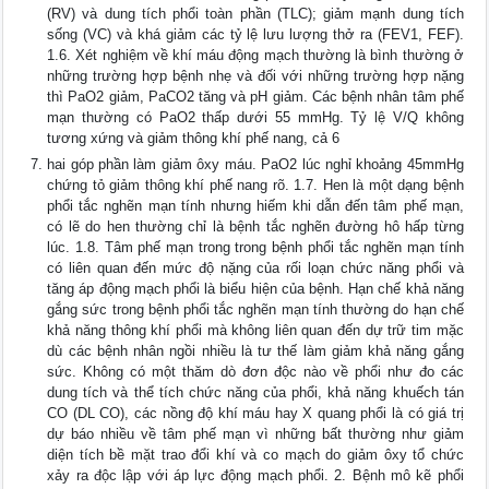
(RV) và dung tích phổi toàn phần (TLC); giảm mạnh dung tích
sống (VC) và khá giảm các tỷ lệ lưu lượng thở ra (FEV1, FEF).
1.6. Xét nghiệm về khí máu động mạch thường là bình thường ở
những trường hợp bệnh nhẹ và đối với những trường hợp nặng
thì PaO2 giảm, PaCO2 tăng và pH giảm. Các bệnh nhân tâm phế
mạn thường có PaO2 thấp dưới 55 mmHg. Tỷ lệ V/Q không
tương xứng và giảm thông khí phế nang, cả 6
hai góp phần làm giảm ôxy máu. PaO2 lúc nghỉ khoảng 45mmHg
chứng tỏ giảm thông khí phế nang rõ. 1.7. Hen là một dạng bệnh
phổi tắc nghẽn mạn tính nhưng hiếm khi dẫn đến tâm phế mạn,
có lẽ do hen thường chỉ là bệnh tắc nghẽn đường hô hấp từng
lúc. 1.8. Tâm phế mạn trong trong bệnh phổi tắc nghẽn mạn tính
có liên quan đến mức độ nặng của rối loạn chức năng phổi và
tăng áp động mạch phổi là biểu hiện của bệnh. Hạn chế khả năng
gắng sức trong bệnh phổi tắc nghẽn mạn tính thường do hạn chế
khả năng thông khí phổi mà không liên quan đến dự trữ tim mặc
dù các bệnh nhân ngồi nhiều là tư thế làm giảm khả năng gắng
sức. Không có một thăm dò đơn độc nào về phổi như đo các
dung tích và thể tích chức năng của phổi, khả năng khuếch tán
CO (DL CO), các nồng độ khí máu hay X quang phổi là có giá trị
dự báo nhiều về tâm phế mạn vì những bất thường như giảm
diện tích bề mặt trao đổi khí và co mạch do giảm ôxy tổ chức
xảy ra độc lập với áp lực động mạch phổi. 2. Bệnh mô kẽ phổi