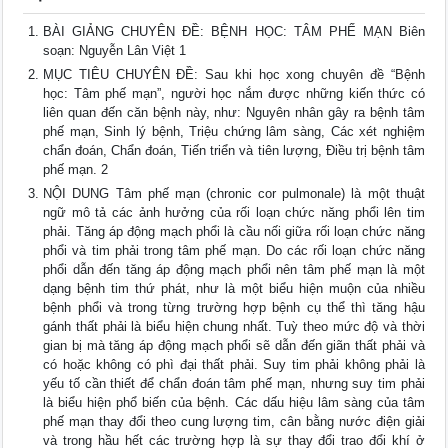
BÀI GIẢNG CHUYÊN ĐỀ: BỆNH HỌC: TÂM PHẾ MẠN Biên
soạn: Nguyễn Lân Việt 1
MỤC TIÊU CHUYÊN ĐỀ: Sau khi học xong chuyên đề “Bệnh
học: Tâm phế mạn”, người học nắm được những kiến thức có
liên quan đến căn bệnh này, như: Nguyên nhân gây ra bệnh tâm
phế mạn, Sinh lý bệnh, Triệu chứng lâm sàng, Các xét nghiệm
chẩn đoán, Chẩn đoán, Tiến triển và tiên lượng, Điều trị bệnh tâm
phế mạn. 2
NỘI DUNG Tâm phế mạn (chronic cor pulmonale) là một thuật
ngữ mô tả các ảnh hưởng của rối loạn chức năng phổi lên tim
phải. Tăng áp động mạch phổi là cầu nối giữa rối loạn chức năng
phổi và tim phải trong tâm phế mạn. Do các rối loạn chức năng
phổi dẫn đến tăng áp động mạch phổi nên tâm phế mạn là một
dạng bệnh tim thứ phát, như là một biểu hiện muộn của nhiều
bệnh phổi và trong từng trường hợp bệnh cụ thể thì tăng hậu
gánh thất phải là biểu hiện chung nhất. Tuỳ theo mức độ và thời
gian bị mà tăng áp động mạch phổi sẽ dẫn đến giãn thất phải và
có hoặc không có phì đại thất phải. Suy tim phải không phải là
yếu tố cần thiết để chẩn đoán tâm phế mạn, nhưng suy tim phải
là biểu hiện phổ biến của bệnh. Các dấu hiệu lâm sàng của tâm
phế mạn thay đổi theo cung lượng tim, cân bằng nước điện giải
và trong hầu hết các trường hợp là sự thay đổi trao đổi khí ở