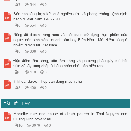
7
544
0
Báo cáo tổng hợp kết quả nghiên cứu và phòng chống bệnh dịch
hạch ở Việt Nam 1975 - 2003
6
554
0
Nồng độ dioxin trong máu và thói quen sử dụng thực phẩm của
người dân sinh sống quanh sân bay Biên Hòa - Một điểm nóng ô
nhiễm dioxin tại Việt Nam
8
308
0
Đặc điểm lâm sàng, cận lâm sàng và phương pháp gây mê hồi
sức để lấy tạng ghép ở bệnh nhân chết não hiến tạng
6
410
0
Y khoa, dược - Hẹp van động mạch chủ
8
400
0
TÀI LIỆU HAY
Mortality rate and cause of death pattern in Thai Nguyen and
Quang Ninh provinces
10
3076
0