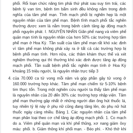
phổi. Rối loạn chức năng tim phải thứ phát sau suy tim trái, các
bệnh lý van tim, bệnh tim bẩm sinh đều không nằm trong định
nghĩa của tâm phế mạn. Tĩnh mạch phổi bị nghẽn hẹp là một
nguyên nhân của tâm phế mạn. Bệnh tĩnh mạch phổi tắc nghẽn
thường được xem là nằm trong bệnh cảnh tăng áp động mạch
phổi nguyên phát. I. NGUYÊN NHÂN Giãn phế nang và viêm phế
quản mạn tính là nguyên nhân của hơn 50% các trường hợp tâm
phế mạn ở Hoa Kỳ. Tần suất của tâm phế mạn rất khó xác định
vì tâm phế mạn không phải xảy ra ở tất cả các trường hợp bị
bệnh phổi mạn tính. Hơn nữa, các thăm khám thực thể và xét
nghiệm thường qui thì thường khó xác định được tăng áp động
mạch phổi. Tần suất bệnh phổi tắc nghẽn mạn tính ở Hoa Kỳ
khoảng 15 triệu người, là nguyên nhân trực tiếp 3
của 70.000 ca tử vong mỗi năm và góp phần gây tử vong ở
160.000 trường hợp khác. Tâm phế mạn chiếm từ 5-10% bệnh
tim thực tổn. Trong một nghiên cứu người ta thấy tâm phế mạn
là nguyên nhân của 20 đến 30% các trường hợp nhập viện. Tâm
phế mạn thường gặp nhất ở những người đàn ông hút thuốc lá,
tuy nhiên tỷ lệ này ở phụ nữ cũng đang tăng lên, do phụ nữ hút
thuốc ngày càng nhiều. Bảng 1. Các nguyên nhân của tâm phế
mạn phân loại theo cơ chế tăng áp động mạch phổi. 1. Co mạch
do a. Viêm phế quản mạn và khí phế thũng, xơ nang giảm ôxy
máu: phổi. b. Giảm thông khí phổi mạn. - Béo phì. - Khó thở khi