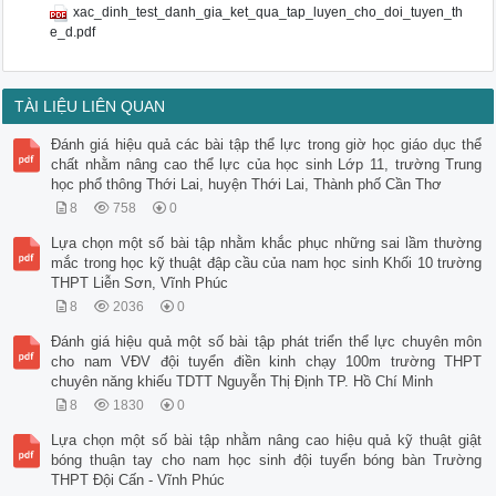
xac_dinh_test_danh_gia_ket_qua_tap_luyen_cho_doi_tuyen_th
e_d.pdf
TÀI LIỆU LIÊN QUAN
Đánh giá hiệu quả các bài tập thể lực trong giờ học giáo dục thể
chất nhằm nâng cao thể lực của học sinh Lớp 11, trường Trung
học phổ thông Thới Lai, huyện Thới Lai, Thành phố Cần Thơ
8
758
0
Lựa chọn một số bài tập nhằm khắc phục những sai lầm thường
mắc trong học kỹ thuật đập cầu của nam học sinh Khối 10 trường
THPT Liễn Sơn, Vĩnh Phúc
8
2036
0
Đánh giá hiệu quả một số bài tập phát triển thể lực chuyên môn
cho nam VĐV đội tuyển điền kinh chạy 100m trường THPT
chuyên năng khiếu TDTT Nguyễn Thị Định TP. Hồ Chí Minh
8
1830
0
Lựa chọn một số bài tập nhằm nâng cao hiệu quả kỹ thuật giật
bóng thuận tay cho nam học sinh đội tuyển bóng bàn Trường
THPT Đội Cấn - Vĩnh Phúc