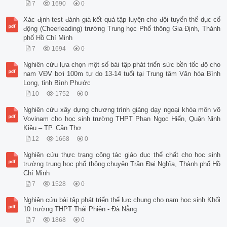
7
1690
0
Xác định test đánh giá kết quả tập luyện cho đội tuyển thể dục cổ
động (Cheerleading) trường Trung học Phổ thông Gia Định, Thành
phố Hồ Chí Minh
7
1694
0
Nghiên cứu lựa chọn một số bài tập phát triển sức bền tốc độ cho
nam VĐV bơi 100m tự do 13-14 tuổi tại Trung tâm Văn hóa Bình
Long, tỉnh Bình Phước
10
1752
0
Nghiên cứu xây dựng chương trình giảng dạy ngoại khóa môn võ
Vovinam cho học sinh trường THPT Phan Ngọc Hiển, Quận Ninh
Kiều – TP. Cần Thơ
12
1668
0
Nghiên cứu thực trạng công tác giáo dục thể chất cho học sinh
trường trung học phổ thông chuyên Trần Đại Nghĩa, Thành phố Hồ
Chí Minh
7
1528
0
Nghiên cứu bài tập phát triển thể lực chung cho nam học sinh Khối
10 trường THPT Thái Phiên - Đà Nẵng
7
1868
0