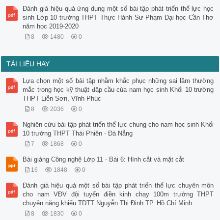
Đánh giá hiệu quả ứng dụng một số bài tập phát triển thể lực học
sinh Lớp 10 trường THPT Thực Hành Sư Phạm Đại học Cần Thơ
năm học 2019-2020
8
1480
0
TÀI LIỆU HAY
Lựa chọn một số bài tập nhằm khắc phục những sai lầm thường
mắc trong học kỹ thuật đập cầu của nam học sinh Khối 10 trường
THPT Liễn Sơn, Vĩnh Phúc
8
2036
0
Nghiên cứu bài tập phát triển thể lực chung cho nam học sinh Khối
10 trường THPT Thái Phiên - Đà Nẵng
7
1868
0
Bài giảng Công nghệ Lớp 11 - Bài 6: Hình cắt và mặt cắt
16
1848
0
Đánh giá hiệu quả một số bài tập phát triển thể lực chuyên môn
cho nam VĐV đội tuyển điền kinh chạy 100m trường THPT
chuyên năng khiếu TDTT Nguyễn Thị Định TP. Hồ Chí Minh
8
1830
0