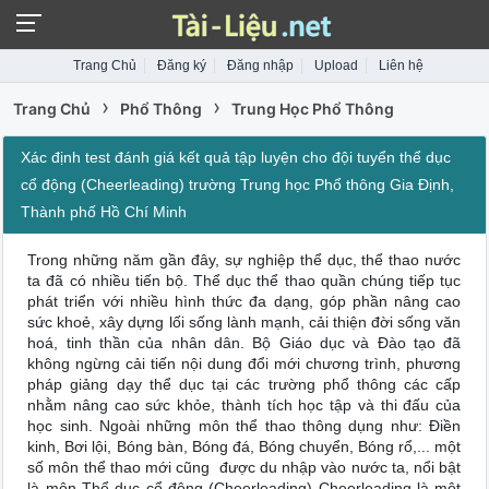
Trang Chủ
Đăng ký
Đăng nhập
Upload
Liên hệ
›
›
Trang Chủ
Phổ Thông
Trung Học Phổ Thông
Xác định test đánh giá kết quả tập luyện cho đội tuyển thể dục
cổ động (Cheerleading) trường Trung học Phổ thông Gia Định,
Thành phố Hồ Chí Minh
Trong những năm gần đây, sự nghiệp thể dục, thể thao nước
ta đã có nhiều tiến bộ. Thể dục thể thao quần chúng tiếp tục
phát triển với nhiều hình thức đa dạng, góp phần nâng cao
sức khoẻ, xây dựng lối sống lành mạnh, cải thiện đời sống văn
hoá, tinh thần của nhân dân. Bộ Giáo dục và Đào tạo đã
không ngừng cải tiến nội dung đổi mới chương trình, phương
pháp giảng dạy thể dục tại các trường phổ thông các cấp
nhằm nâng cao sức khỏe, thành tích học tập và thi đấu của
học sinh. Ngoài những môn thể thao thông dụng như: Điền
kinh, Bơi lội, Bóng bàn, Bóng đá, Bóng chuyển, Bóng rổ,... một
số môn thể thao mới cũng được du nhập vào nước ta, nổi bật
là môn Thể dục cổ động (Cheerleading) Cheerleading là một