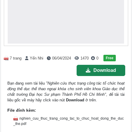
Free
7 trang
Yến Nhi
06/04/2024
1470
0
Download
Bạn đang xem tài liệu
"Nghiên cứu thực trạng công tác tổ chức hoạt
động thể dục thể thao ngoại khóa cho sinh viên khoa Giáo dục thể
chất trường Đại học Sư phạm Thành Phố Hồ Chí Minh"
, để tải tài
liệu gốc về máy hãy click vào nút
Download
ở trên.
File đính kèm:
nghien_cuu_thuc_trang_cong_tac_to_chuc_hoat_dong_the_duc
_the.pdf