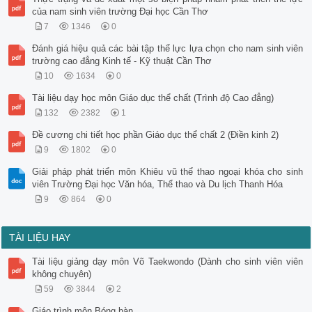
của nam sinh viên trường Đại học Cần Thơ
7
1346
0
Đánh giá hiệu quả các bài tập thể lực lựa chọn cho nam sinh viên
trường cao đẳng Kinh tế - Kỹ thuật Cần Thơ
10
1634
0
Tài liệu dạy học môn Giáo dục thể chất (Trình độ Cao đẳng)
132
2382
1
Đề cương chi tiết học phần Giáo dục thể chất 2 (Điền kinh 2)
9
1802
0
Giải pháp phát triển môn Khiêu vũ thể thao ngoại khóa cho sinh
viên Trường Đại học Văn hóa, Thể thao và Du lịch Thanh Hóa
9
864
0
TÀI LIỆU HAY
Tài liệu giảng dạy môn Võ Taekwondo (Dành cho sinh viên viên
không chuyên)
59
3844
2
Giáo trình môn Bóng bàn