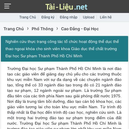
Trang Chủ
Đăng ký
Đăng nhập
Upload
Liên hệ
›
›
Trang Chủ
Phổ Thông
Cao Đẳng - Đại Học
Nghiên cứu thực trạng công tác tổ chức hoạt động thể dục thể
thao ngoại khóa cho sinh viên khoa Giáo dục thể chất trường
Đại học Sư phạm Thành Phố Hồ Chí Minh
Trường Đại học Sư phạm Thành Phố Hồ Chí Minh là nơi đào
tạo các giáo viên để giảng dạy chủ yếu cho các trường thuộc
khu vực miền Nam với sự đa dạng về các chuyên ngành đào
tạo, tổng thể có 33 ngành đào tạo trong đó có 21 ngành đào
tạo sư phạm, 12 ngành ngoài sư phạm. Là trường Sư phạm
đầu tiên của các tỉnh phía Nam sau giải phóng đất nước 1975.
Nơi đây là trung tâm bồi dưỡng, đào tạo cán bộ khoa học, các
giáo viên tương lai cho toàn khu vực miền Nam. Từ trình độ
thấp nhất là Đại học đến trình độ cao học, nghiên cứu sinh. Là
một trong hai trường đào tạo sư phạm trọng điểm của đất
nước. Trường Đại học Sư phạm Thành Phố Hồ Chí Minh là
trường đào tạo giáo viên sư phạm lớn nhất khu vực miền Nam