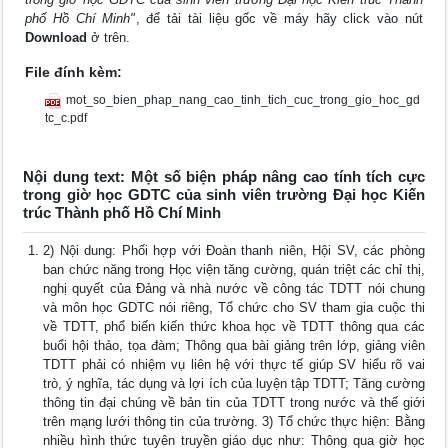
phố Hồ Chí Minh"
, để tải tài liệu gốc về máy hãy click vào nút
Download
ở trên.
File đính kèm:
mot_so_bien_phap_nang_cao_tinh_tich_cuc_trong_gio_hoc_gd
tc_c.pdf
Nội dung text: Một số biện pháp nâng cao tính tích cực
trong giờ học GDTC của sinh viên trường Đại học Kiến
trúc Thành phố Hồ Chí Minh
2) Nội dung: Phối hợp với Đoàn thanh niên, Hội SV, các phòng
ban chức năng trong Học viện tăng cường, quán triệt các chỉ thị,
nghị quyết của Đảng và nhà nước về công tác TDTT nói chung
và môn học GDTC nói riêng, Tổ chức cho SV tham gia cuộc thi
về TDTT, phổ biến kiến thức khoa học về TDTT thông qua các
buổi hội thảo, tọa đàm; Thông qua bài giảng trên lớp, giảng viên
TDTT phải có nhiệm vụ liên hệ với thực tế giúp SV hiểu rõ vai
trò, ý nghĩa, tác dụng và lợi ích của luyện tập TDTT; Tăng cường
thông tin đại chúng về bản tin của TDTT trong nước và thế giới
trên mạng lưới thông tin của trường. 3) Tổ chức thực hiện: Bằng
nhiều hình thức tuyên truyền giáo dục như: Thông qua giờ học