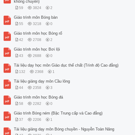
không chuyên)
59
3824
2
Giáo trình môn Bóng bàn
55
3218
0
Giáo trình môn học Bóng rổ
42
2708
2
Giáo trình môn học Bơi lội
43
2688
0
Tài liệu dạy học môn Giáo dục thể chất (Trình độ Cao đẳng)
132
2368
1
Tài liệu giảng dạy môn Cầu lông
44
2358
3
Giáo trình môn học Bóng đá
58
2282
0
Giáo trình Bóng ném (Bậc Trung cấp và Cao đẳng)
37
2206
1
Tài liệu giảng dạy môn Bóng chuyền - Nguyễn Toàn Năng