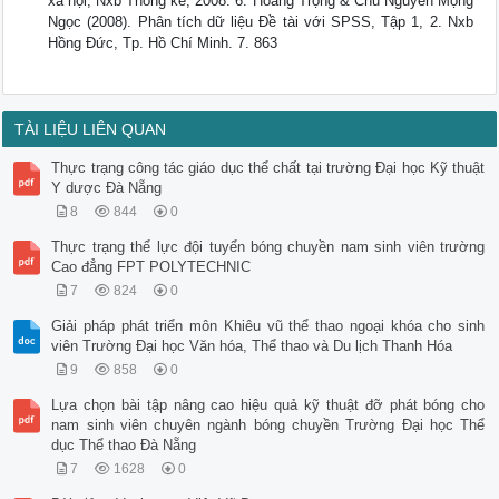
xã hội, Nxb Thống kê, 2008. 6. Hoàng Trọng & Chu Nguyễn Mộng
Ngọc (2008). Phân tích dữ liệu Đề tài với SPSS, Tập 1, 2. Nxb
Hồng Đức, Tp. Hồ Chí Minh. 7. 863
TÀI LIỆU LIÊN QUAN
Thực trạng công tác giáo dục thể chất tại trường Đại học Kỹ thuật
Y dược Đà Nẵng
8
844
0
Thực trạng thể lực đội tuyển bóng chuyền nam sinh viên trường
Cao đẳng FPT POLYTECHNIC
7
824
0
Giải pháp phát triển môn Khiêu vũ thể thao ngoại khóa cho sinh
viên Trường Đại học Văn hóa, Thể thao và Du lịch Thanh Hóa
9
858
0
Lựa chọn bài tập nâng cao hiệu quả kỹ thuật đỡ phát bóng cho
nam sinh viên chuyên ngành bóng chuyền Trường Đại học Thể
dục Thể thao Đà Nẵng
7
1628
0