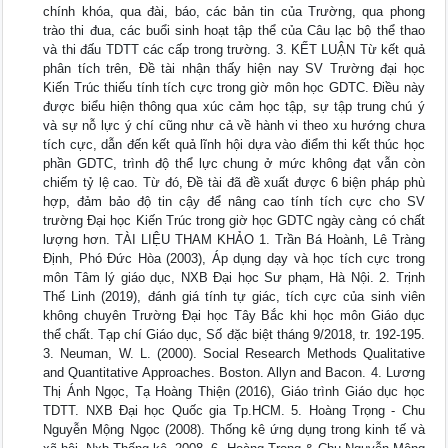
chính khóa, qua đài, báo, các bản tin của Trường, qua phong
trào thi đua, các buổi sinh hoạt tập thể của Câu lạc bộ thể thao
và thi đấu TDTT các cấp trong trường. 3. KẾT LUẬN Từ kết quả
phân tích trên, Đề tài nhận thấy hiện nay SV Trường đại học
Kiến Trúc thiếu tính tích cực trong giờ môn học GDTC. Điều này
được biểu hiện thông qua xúc cảm học tập, sự tập trung chú ý
và sự nỗ lực ý chí cũng như cả về hành vi theo xu hướng chưa
tích cực, dẫn đến kết quả lĩnh hội dựa vào điểm thi kết thúc học
phần GDTC, trình độ thể lực chung ở mức không đạt vẫn còn
chiếm tỷ lệ cao. Từ đó, Đề tài đã đề xuất được 6 biện pháp phù
hợp, đảm bảo độ tin cậy để nâng cao tính tích cực cho SV
trường Đại học Kiến Trúc trong giờ học GDTC ngày càng có chất
lượng hơn. TÀI LIỆU THAM KHẢO 1. Trần Bá Hoành, Lê Tràng
Định, Phó Đức Hòa (2003), Áp dụng dạy và học tích cực trong
môn Tâm lý giáo dục, NXB Đại học Sư phạm, Hà Nội. 2. Trịnh
Thế Linh (2019), đánh giá tính tự giác, tích cực của sinh viên
không chuyên Trường Đại học Tây Bắc khi học môn Giáo dục
thể chất. Tạp chí Giáo dục, Số đặc biệt tháng 9/2018, tr. 192-195.
3. Neuman, W. L. (2000). Social Research Methods Qualitative
and Quantitative Approaches. Boston. Allyn and Bacon. 4. Lương
Thị Ánh Ngọc, Tạ Hoàng Thiện (2016), Giáo trình Giáo dục học
TDTT. NXB Đại học Quốc gia Tp.HCM. 5. Hoàng Trọng - Chu
Nguyễn Mộng Ngọc (2008). Thống kê ứng dụng trong kinh tế và