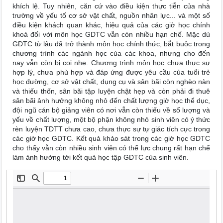
khích lệ. Tuy nhiên, căn cứ vào điều kiện thực tiễn của nhà
trường về yếu tố cơ sở vật chất, nguồn nhân lực... và một số
điều kiện khách quan khác, hiệu quả của các giờ học chính
khoá đối với môn học GDTC vẫn còn nhiều hạn chế. Mặc dù
GDTC từ lâu đã trở thành môn học chính thức, bắt buộc trong
chương trình các ngành học của các khoa, nhưng cho đến
nay vẫn còn bị coi nhẹ. Chương trình môn học chưa thực sự
hợp lý, chưa phù hợp và đáp ứng được yêu cầu của tuổi trẻ
học đường, cơ sở vật chất, dụng cụ và sân bãi còn nghèo nàn
và thiếu thốn, sân bãi tập luyện chật hẹp và còn phải đi thuê
sân bãi ảnh hưởng không nhỏ đến chất lượng giờ học thể dục,
đội ngũ cán bộ giảng viên có nơi vẫn còn thiếu về số lượng và
yếu về chất lượng, một bộ phận không nhỏ sinh viên có ý thức
rèn luyện TDTT chưa cao, chưa thực sự tự giác tích cực trong
các giờ học GDTC. Kết quả khảo sát trong các giờ học GDTC
cho thấy vẫn còn nhiều sinh viên có thể lực chung rất hạn chế
làm ảnh hưởng tới kết quả học tập GDTC của sinh viên.