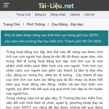
Trang Chủ
Đăng ký
Đăng nhập
Upload
Liên hệ
›
›
Trang Chủ
Phổ Thông
Cao Đẳng - Đại Học
Một số biện pháp nâng cao tính tích cực trong giờ học GDTC
của sinh viên trường Đại học Kiến trúc Thành phố Hồ Chí Minh
Trong hoạt động học tập, làm thế nào để nâng cao được tính
tích cực của người học đang là vấn đề rất được quan tâm, chú
trọng. Bởi lẽ trong hoạt động học tập, tính tích cực là một
phẩm chất nhân cách điển hình của con người. Tính tích cực
nhân cách con người bao gồm các thành tố tâm lý như nhu
cầu, động cơ, hứng thú, niềm tin, lý tưởng... Các thành tố này
của tính tích cực luôn tác động qua lại lẫn nhau và được thể
hiện qua hoạt động vận động, nhằm cải tạo bản thân con
người, qui định nên kết quả của quá trình học tập và rèn luyện
của người học.
Trong những năm trở lại gần đây, Ở Trường Đại học Kiến Trúc
việc đổi mới hình thức tổ chức, quản lý, phương pháp dạy và
học môn GDTC nói riêng đã đạt được những kết quả đáng