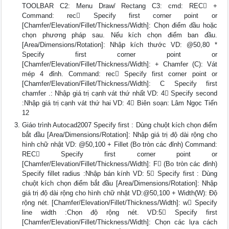
TOOLBAR C2: Menu Draw/ Rectang C3: cmd: REC +
Command: rec Specify first corner point or
[Chamfer/Elevation/Fillet/Thickness/Width]: Chọn điểm đầu hoặc
chọn phương pháp sau. Nếu kích chọn điểm ban đầu.
[Area/Dimensions/Rotation]: Nhập kích thước VD: @50,80 *
Specify first corner point or
[Chamfer/Elevation/Fillet/Thickness/Width]: + Chamfer (C): Vát
mép 4 đỉnh. Command: rec Specify first corner point or
[Chamfer/Elevation/Fillet/Thickness/Width]: C Specify first
chamfer .: Nhập giá trị cạnh vát thứ nhất VD: 4 Specify second
:Nhập giá trị cạnh vát thứ hai VD: 4 Biên soạn: Lâm Ngọc Tiến
12
Giáo trình Autocad2007 Specify first : Dùng chuột kích chọn điểm
bắt đầu [Area/Dimensions/Rotation]: Nhập giá trị độ dài rộng cho
hình chữ nhật VD: @50,100 + Fillet (Bo tròn các đỉnh) Command:
REC Specify first corner point or
[Chamfer/Elevation/Fillet/Thickness/Width]: F (Bo tròn các đỉnh)
Specify fillet radius :Nhập bán kính VD: 5 Specify first : Dùng
chuột kích chọn điểm bắt đầu [Area/Dimensions/Rotation]: Nhập
giá trị độ dài rộng cho hình chữ nhật VD:@50,100 + Width(W): Độ
rộng nét. [Chamfer/Elevation/Fillet/Thickness/Width]: w Specify
line width :Chọn độ rộng nét. VD:5 Specify first
[Chamfer/Elevation/Fillet/Thickness/Width]: Chọn các lựa cách