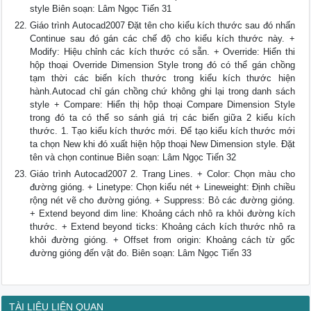
style Biên soạn: Lâm Ngọc Tiến 31
Giáo trình Autocad2007 Đặt tên cho kiểu kích thước sau đó nhấn
Continue sau đó gán các chế độ cho kiểu kích thước này. +
Modify: Hiệu chỉnh các kích thước có sẵn. + Override: Hiển thi
hộp thoại Override Dimension Style trong đó có thể gán chồng
tạm thời các biến kích thước trong kiểu kích thước hiện
hành.Autocad chỉ gán chồng chứ không ghi lại trong danh sách
style + Compare: Hiển thị hộp thoại Compare Dimension Style
trong đó ta có thể so sánh giá trị các biến giữa 2 kiểu kích
thước. 1. Tạo kiểu kích thước mới. Để tạo kiểu kích thước mới
ta chọn New khi đó xuất hiện hộp thoại New Dimension style. Đặt
tên và chọn continue Biên soạn: Lâm Ngọc Tiến 32
Giáo trình Autocad2007 2. Trang Lines. + Color: Chọn màu cho
đường gióng. + Linetype: Chọn kiểu nét + Lineweight: Định chiều
rộng nét vẽ cho đường gióng. + Suppress: Bỏ các đường gióng.
+ Extend beyond dim line: Khoảng cách nhô ra khỏi đường kích
thước. + Extend beyond ticks: Khoảng cách kích thước nhô ra
khỏi đường gióng. + Offset from origin: Khoảng cách từ gốc
đường gióng đến vật đo. Biên soạn: Lâm Ngọc Tiến 33
TÀI LIỆU LIÊN QUAN