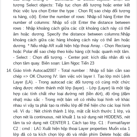
tượng Select objects: Tiếp tục chọn đối tượng hoặc enter kết
thúc việc lựa chọn Enter the type : Chọn R( sao chép đối tượng
ra hàng, cột). Enter the number of rows: Nhập số hàng Enter the
number of columns: Nhập số cột Enter the distance between
rows : Nhập khoảng cách giữa các cột khoảng cách này có thể
âm hoặc dương. Specify the distance between columns:Nhập
khoảng cách giữa các hàng khoảng cách này có thể âm hoặc
dương. * Nếu nhập AR xuất hiện hộp thoại Array. - Chọn Rectang
hoặc Polar để sao chép theo kiệu hàng cột hoặc quanh một tâm.
- Select : Chọn đối tượng. - Center poit: kích dấu nhân đỏ và
chọn tâm quay. Biên soạn: Lâm Ngọc Tiến 23
Giáo trình Autocad2007 - Total number : Nhập số bản cần sao
chép => OK Chương IV: làm việc với layer I. Tạo lớp mới Lệnh
Layer (LA). - Trong autocad các đối tượng có cùng một chức
năng được nhóm thành một lớp (layer). - Lớp (Layer) là một tập
hợp các tính chất như loại đường nét (liền đứt), độ rộng (đậm
nhạt) màu sắc - Trong một bản vẽ có nhiều loại hình vẽ khác
nhau vì vậy ta phải tạo ra nhiều lớp để thể hiện cho các loại hình
vẽ. Ví dụ : Nét chính thành 1 lớp, mặt cắt kich thước 1 lớp, và
chọn nét là continuous, nét khuất 1 ta sử dụng nét HIDDENS, nét
tâm ta sử dụng nét CENTER 1. Cách tạo lớp. C1 : Format/layer
C2 : cmd : LA Xuất hiện hộp thoại Layer properties Muốn xóa 1
lớp đã có ta kích chọn lớp đó và nhấn phím Delete hoặc dấu