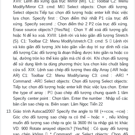
XVII: Lệnh đối xứng qua trục Mirror (MI). C1: Toolbar C2: Menu
Modify/Mirror C3: cmd: MI Select objects: Chọn đối tượng.
Select objects:Tiếp tục chọn đối tượng hoặc enter kết thúc việc
lựa chọn. Specify first : Chọn điểm thứ nhất P1 của trục đối
xứng. Specify second .: Chọn điểm thứ 2 P2 của trục đối xứng.
Erase source objects? [Yes/No] : Chọn Y để xoá đối tượng gốc
hoặc N để ko xoá. XVIII: Lệnh rời và kéo giãn đối tượng Stretch
(S). C1: Toolbar C2: Menu Modify/stretch C3: cmd: S  Lệnh rời
và kéo giãn đối tượng ,khi kéo giãn vẫn duy trì sự dính nối của
đối tượng.Các đối tượng là đoạn thẳng được kéo giãn ra hoặc co
lại, đường tròn ko thể kéo giãn mà chỉ di rời. Khi chọn đối tượng
để sử dụng lệnh ta dùng phương thức lựa chọn kéo chuột bằng
cửa sổ. XIX: Lệnh sao chép đối tượng theo dãy Array (-AR hoặc
AR) C1: Toolbar C2: Menu Modify/array C3: cmd : -AR *
Command: -AR Select objects: Chọn đối tượng Select objects:
Tiếp tục chọn đối tượng hoặc enter kết thúc việc lựa chọn. Enter
the type of array : P (sao chép đối tượng chung quanh 1 tâm
Specify center point : Chọn tâm. Enter the number : Nhập số các
bản cần sao chép ra. Biên soạn: Lâm Ngọc Tiến 22
Giáo trình Autocad2007 Specify the angle to fill (+=ccw, -=cw) :
Góc cho đối tượng sao chép ra có thể – hoặc + , nếu không
muốn đối tượng sao chép ra góc là 3600 thì ta nhập giá trị khác
VD: 900 Rotate arrayed objects? [Yes/No] : Có quay đối tượng
sao chép không  * Command: -ar Select objects: Chọn đối