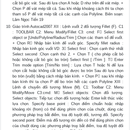
cắt bỏ góc vát. Sau đó lựa chọn A hoặc D như trên để vát mép. +
Chọn P để vát mép tất cả. Sau khi nhập khoảng cách thì ta chọn
tham số P để vát mép tất cả các cạnh của Polyline. Biên soạn:
Lâm Ngọc Tiến 19
Giáo trình Autocad2007 XII : Lệnh vuốt 2 đối tượng Fillet (F). C1
: TOOLBAR C2: Menu Modify/Fillet C3: cmd: F Select first
object or [Undo/Polyline/Radius/Trim ]:Chọn các tham số để vuốt.
+ Chọn R Nhập bán kính để vuốt góc. Specify fillet radius :
Nhập bán kinh góc vuốt VD: 3 Select first : Chọn cạnh thứ nhất
Select second :Chọn cạnh thứ 2. + Chọn T ( cho phép cắt bỏ
hoặc không cắt bỏ góc bo tròn) Select first [ /Trim ]: T Enter
Trim mode option [Trim/No trim] : Lựa chọn T hoặc N để lựa
chọn cắt hoặc không cắt bỏ góc được bo tròn Sau đó lựa chọn
bo tròn (vuốt) bằng cách nhập bán kính. + Chọn P sau khi nhập
bán kính thì ta chọn P để bo tròn hết các cạnh Polyline XIII :
Lệnh di chuyển đối tượng Move (M). C1: Toolbar C2: Menu
Modify/Move C3:cmd: M Select objects: Chọn đối tượng.
Select objects: Tiếp tục chọn đối tượng hoặc Enter kết thúc việc
lựa chọn. Specify base point : Chọn điểm chuẩn hoặc nhập
khoảng rời (from) có thể dùng phím chọn của chuột, dùng các
phương pháp truy bắt điểm, toạ độ tuyệt đối, tương đối. Specify
second point: Điểm mà đối tượng rời đến có thể dùng phím chọn
của chuột dùng các phương pháp truy bắt điểm, toạ độ tuyệt đối