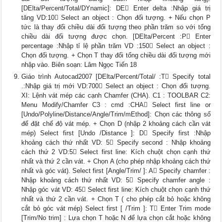
[DElta/Percent/Total/DYnamic]: DE Enter delta :Nhập giá trị
tăng VD:10 Select an object : Chọn đối tượng. + Nếu chọn P
tức là thay đổi chiều dài đối tượng theo phần trăm so với tổng
chiều dài đối tượng được chọn. [DElta/Percent :P Enter
percentage :Nhập tỉ lệ phần trăm VD :150 Select an object :
Chọn đối tượng. + Chọn T thay đổi tổng chiều dài đối tượng mới
nhập vào. Biên soạn: Lâm Ngọc Tiến 18
Giáo trình Autocad2007 [DElta/Percent/Total/ :T Specify total
.:Nhập giá trị mới VD:700 Select an object : Chọn đối tượng.
XI: Lệnh vát mép các cạnh Chamfer (CHA). C1 : TOOLBAR C2:
Menu Modify/Chamfer C3 : cmd :CHA Select first line or
[Undo/Polyline/Distance/Angle/Trim/mEthod]: Chọn các thông số
để đặt chế độ vát mép. + Chọn D (nhập 2 khoảng cách cần vát
mép) Select first [Undo /Distance ]: D Specify first :Nhập
khoảng cách thứ nhất VD: 5 Specify second : Nhập khoảng
cách thứ 2 VD:5 Select first line: Kích chuột chọn cạnh thứ
nhất và thứ 2 cần vát. + Chọn A (cho phép nhập khoảng cách thứ
nhất và góc vát). Select first [Angle/Trim/ ]: A Specify chamfer :
Nhập khoảng cách thứ nhất VD: 5 Specify chamfer angle :
Nhập góc vát VD: 45 Select first line: Kích chuột chọn cạnh thứ
nhất và thứ 2 cần vát. + Chọn T ( cho phép cắt bỏ hoặc không
cắt bỏ góc vát mép) Select first [ /Trim ]: T Enter Trim mode
[Trim/No trim] : Lựa chọn T hoặc N để lựa chọn cắt hoặc không