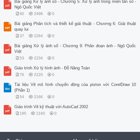
Bài giảng Xử lý ảnh số - Chương 5: Xử lý ảnh trong miền tần số -
Ngô Quốc Việt
60
2498
0
Bài giảng Phân tích và thiết kế giải thuật - Chương 6: Giải thuật
quay lui
37
2264
0
Bài giảng Xử lý ảnh số - Chương 9: Phân đoạn ảnh - Ngô Quốc
Việt
53
2234
0
Giáo trình Xử lý hình ảnh - Đỗ Năng Toàn
76
2220
0
Tài liệu Vẽ mô hình chuyển động của piston với CorelDraw 10
(Phần 1)
54
2166
0
Giáo trình Vẽ kỹ thuật với AutoCad 2002
195
2160
0