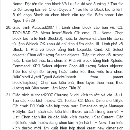
Name: Đặt tên file cho block.Và lưu file đó vào ổ cứng. * Tạo file
từ đối tượng bản vẽ. Chọn Objects * Tạo file từ Block tạo từ lệnh
B thì chọn Block và chọn block cần tạo file. Biên soạn: Lâm
Ngọc Tiến 29
Giáo trình Autocad2007 II. Lệnh chèn block vào bản vẽ. C1:
TOOLBAR C2: Menu Insert\Block C3: cmd: I - Name: Chọn
block tạo ra từ lệnh Block(B), hoặc là Browse và chọn file tạo ra
từ lệnh Wblock OK->sau đó chỉ định điểm chèn. III. Lệnh phá vỡ
Block. 1. Phá vỡ block bằng lệnh Expolde. Cmd: X Select
objects: Chọn đối tượng Select objects: Tiếp túc chọn đối tượng
hoặc Enter kết thúc lựa chọn. 2. Phá vỡ block bằng lệnh Xplode.
Command: XP Select objects: Chọn đối tượng Select objects:
Tiếp túc chọn đối tượng hoặc Enter kết thúc việc lựa chọn.
[All/Color/LAyer/LType/LWeight/Inherit from parent
block/Explode]: Chọn các kiểu phá, theo layer, theo màu, theo
đường nét Biên soạn: Lâm Ngọc Tiến 30
Giáo trình Autocad2007 Chương 6: ghi kích thước và vật liệu I.
Tạo các kiểu kích thước. C1: Toolbar C2: Menu Dimension\Style
C3: cmd: D Xuất hiện hộp thoại sau: Dimension style Manager
+ Style: Danh sách các kiểu kích thước có sẵn trong bản vẽ. +
List: Chọn cách liệt kê các kiểu kích thước. +Set Current: Gán
một kiểu kích thước đang chọn làm hiện hành. + New: Tạo kiểu
kích thước mới làm xuất hiện hộp thoại creat new dimension