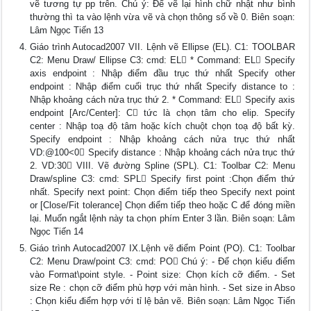
vẽ tương tự pp trên. Chú ý: Để vẽ lại hình chữ nhật như bình
thường thì ta vào lệnh vừa vẽ và chọn thông số về 0. Biên soạn:
Lâm Ngọc Tiến 13
Giáo trình Autocad2007 VII. Lệnh vẽ Ellipse (EL). C1: TOOLBAR
C2: Menu Draw/ Ellipse C3: cmd: EL * Command: EL Specify
axis endpoint : Nhập điểm đầu trục thứ nhất Specify other
endpoint : Nhập điểm cuối trục thứ nhất Specify distance to :
Nhập khoảng cách nửa trục thứ 2. * Command: EL Specify axis
endpoint [Arc/Center]: C tức là chọn tâm cho elip. Specify
center : Nhập toạ độ tâm hoặc kích chuột chọn toạ độ bất kỳ.
Specify endpoint : Nhập khoảng cách nửa trục thứ nhất
VD:@100<0 Specify distance : Nhập khoảng cách nửa trục thứ
2. VD:30 VIII. Vẽ đường Spline (SPL). C1: Toolbar C2: Menu
Draw/spline C3: cmd: SPL Specify first point :Chọn điểm thứ
nhất. Specify next point: Chọn điểm tiếp theo Specify next point
or [Close/Fit tolerance] Chọn điểm tiếp theo hoặc C để đóng miền
lại. Muốn ngắt lệnh này ta chọn phím Enter 3 lần. Biên soạn: Lâm
Ngọc Tiến 14
Giáo trình Autocad2007 IX.Lệnh vẽ điểm Point (PO). C1: Toolbar
C2: Menu Draw/point C3: cmd: PO Chú ý: - Để chọn kiểu điểm
vào Format\point style. - Point size: Chọn kích cỡ điểm. - Set
size Re : chọn cỡ điểm phù hợp với màn hình. - Set size in Abso
: Chọn kiểu điểm hợp với tỉ lệ bản vẽ. Biên soạn: Lâm Ngọc Tiến