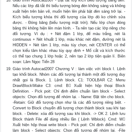
Giáo trình Autocad2007 - Bật tắt lớp kích biểu tượng bang đèn.
Nếu các lớp đã tắt thì biểu tượng bóng đèn không sáng và không
xuất hiện trên bản vẽ, muốn hiện lên phải bật đèn sáng trở lại. -
Kích biểu tượng khóa thì đối tượng của lớp đó ko chỉnh sửa
được. - Đóng băng (biểu tượng mặt trời). Nếu lớp chọn đóng
băng thì không hiện lên màn hình. - Ta nên tạo các lớp riêng cho
đối tượng. Ví dụ : + Nét đậm 1 lớp, để màu trắng, nét là
continuous + Nét khuất 1 lớp, màu khác nét đậm, đường nét là
HIDDEN + Nét tâm 1 lớp, màu tùy chọn, nét CENTER có thể
chọn kiểu tâm khác nhau tùy quy định + Mổ cắt và kích thước
có thể tạo chung 1 lớp hoặc 2, nên tạo 2 lớp tiện quản lí. Biên
soạn: Lâm Ngọc Tiến 28
Giáo trình Autocad2007 Chương V : làm việc với block I. Lệnh
tạo khối block. Nhóm các đối tượng lại thành một đối tượng duy
nhất gọi là Block. 1. Lệnh block. C1: TOOLBAR C2: Menu
Draw\Block\Make C3: cmd: B Xuất hiện hộp thoại Block
Definition. - Pick poit: Chỉ định điểm chuẩn làm block - Select
objects: Chọn đối tượng để nhóm lại. - Name: Đặt tên cho block.
-Retain: Giữ đối tượng chọn như là các đối tượng riêng biệt. -
Convert to Block chuyển đối tượng chọn thành block sau khi tạo
block. - Delete: xóa đối tượng sau khi block. -> OK 2. Lệnh lưu
Block thành File để dùng nhiều lần ( Lệnh Wblock). Cmd: W
Xuất hiện hộp thoai write block - Pick poit: Chỉ định điểm chuẩn
làm block - Select objects: Chọn đối tượng để nhóm lại. -File