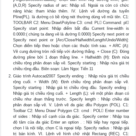
(A,D,R) Specify radius of arc: Nhập số. Ngoài ra còn có chức
năng khác tham khảo thêm. IV. Lệnh vẽ đường đa tuyến
Pline(PL). là đường có bề rộng nét thường dùng vẽ mũi tên. C1:
TOOLBAR C2: Menu Draw\Polyline C3: cmd: PL Command: pl
Specify start point: Nhập điểm bắt đầu Current line-width is
0.0000:( chúng ta đang vẽ là đường 0.0000) Specify next point or
Specify next point or [Arc/Close/Halfwidth/Length/Undo/Width]:
Chọn điểm tiếp theo hoặc chọn các thuộc tính sau. + ARC (A):
Vẽ cung đường tròn nối tiếp với đường thẳng. + Close (C): Đóng
đường pline bởi 1 đoạn thẳng line. + Halfwidth (H): Định nửa
chiều rộng phân đoạn sắp vẽ. Specify starting : Nhập nửa giá trị
chiều rộng đầu. Biên soạn: Lâm Ngọc Tiến 11
Giáo trình Autocad2007 Specify ending : Nhập nửa giá trị chiều
rộng cuối. + Width (W): Định chiều rộng phân đoạn sắp vẽ.
Specify starting : Nhập giá trị chiều rộng đầu. Specify ending :
Nhập giá trị chiều rộng cuối. + Length (L): vẽ một phân đoạn có
chiều như đoạn thẳng trước. Specify length : Nhập chiều dài
phân đoạn sắp vẽ. V. Lệnh vẽ đa giác đều Polygon (POL). C1:
Toolbar C2: Menu Draw/ Polygon C3: cmd : POL Enter number
of sides : Nhập số cạnh của đa giác. Specify center : Nhập toạ
độ tâm của đa giác Enter an option . : Nội tiếp hay ngoại tiếp.
chọn I là nội tiếp, chọn C là ngoại tiếp. Specify radius : Nhập giá
trị bán kính. VI. Lệnh vẽ hình chữ nhật Rectang (REC). C1: