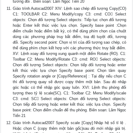
tương đối . Biên soạn: Lâm Ngọc Tiến 20
Giáo trình Autocad2007 XIV: Lệnh sao chép đối tượng Copy(CO)
C1: TOOLBAR C2: Menu Modify/copy C3: cmd: CO Select
objects: Chọn đối tượng Select objects: Tiếp tục chọn đối tượng
hoặc Enter kết thúc việc lựa chọn. Specify base point :Chọn
điểm chuẩn hoặc điểm bất kỳ, có thể dùng phím chọn của chuột
dùng các phương pháp truy bắt điểm, toạ độ tuyệt đối, tương
đối. Specify second point: Chọn vị trí của đối tượng sao chép, có
thể dùng phím chọn kết hợp với các phương thức truy bắt điểm.
XV: Lệnh xoay đối tượng xung quanh một điểm Rotate (RO). C1:
Toolbar C2: Menu Modify/Rotate C3: cmd: RO Select objects:
Chọn đối tượng Select objects: Chọn tiếp đối tượng hoặc enter
kết thúc việc lựa chọn Specify base point: Chọn tâm quay
Specify rotation angle or [Copy/Reference] : Tại đây nếu chọn C
thì đối tượng quay sẽ được copy thêm một bản. Sau đó nhập
góc hoặc có thể nhập góc quay luôn. XVI: Lệnh thu phóng đối
tượng theo tỷ lệ scale(SC). C1: Toolbar C2: Menu Modify/scale
C3: cmd: SC Select objects: Chọn đối tượng Select objects:
Chọn tiếp đối tượng hoặc enter kết thúc việc lựa chọn. Specify
base point: Chọn điểm chuẩn để thu phóng. Biên soạn: Lâm Ngọc
Tiến 21
Giáo trình Autocad2007 Specify scale [Copy]:Nhập hệ số tỉ lệ .
Hoặc chọn C (copy thêm một bản gốc)sau đó mới nhập giá trị.