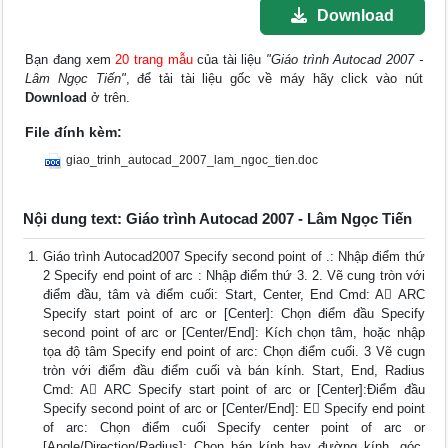
Download
Bạn đang xem
20 trang mẫu
của tài liệu
"Giáo trình Autocad 2007 -
Lâm Ngọc Tiến"
, để tải tài liệu gốc về máy hãy click vào nút
Download
ở trên.
File đính kèm:
giao_trinh_autocad_2007_lam_ngoc_tien.doc
Nội dung text: Giáo trình Autocad 2007 - Lâm Ngọc Tiến
Giáo trình Autocad2007 Specify second point of .: Nhập điểm thứ
2 Specify end point of arc : Nhập điểm thứ 3. 2. Vẽ cung tròn với
điểm đầu, tâm và điểm cuối: Start, Center, End Cmd: A ARC
Specify start point of arc or [Center]: Chọn điểm đầu Specify
second point of arc or [Center/End]: Kích chọn tâm, hoặc nhập
tọa độ tâm Specify end point of arc: Chọn điểm cuối. 3 Vẽ cugn
tròn với điểm đầu điểm cuối và bán kính. Start, End, Radius
Cmd: A ARC Specify start point of arc or [Center]:Điểm đầu
Specify second point of arc or [Center/End]: E Specify end point
of arc: Chọn điểm cuối Specify center point of arc or
[Angle/Direction/Radius]: Chọn bán kính hay đường kính, góc.