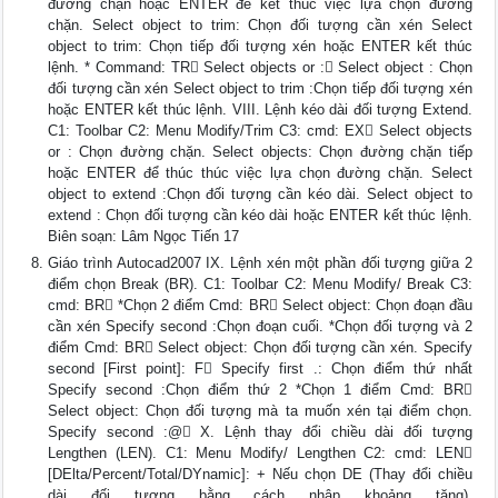
đường chặn hoặc ENTER để kết thúc việc lựa chọn đường
chặn. Select object to trim: Chọn đối tượng cần xén Select
object to trim: Chọn tiếp đối tượng xén hoặc ENTER kết thúc
lệnh. * Command: TR Select objects or : Select object : Chọn
đối tượng cần xén Select object to trim :Chọn tiếp đối tượng xén
hoặc ENTER kết thúc lệnh. VIII. Lệnh kéo dài đối tượng Extend.
C1: Toolbar C2: Menu Modify/Trim C3: cmd: EX Select objects
or : Chọn đường chặn. Select objects: Chọn đường chặn tiếp
hoặc ENTER để thúc thúc việc lựa chọn đường chặn. Select
object to extend :Chọn đối tượng cần kéo dài. Select object to
extend : Chọn đối tượng cần kéo dài hoặc ENTER kết thúc lệnh.
Biên soạn: Lâm Ngọc Tiến 17
Giáo trình Autocad2007 IX. Lệnh xén một phần đối tượng giữa 2
điểm chọn Break (BR). C1: Toolbar C2: Menu Modify/ Break C3:
cmd: BR *Chọn 2 điểm Cmd: BR Select object: Chọn đoạn đầu
cần xén Specify second :Chọn đoạn cuối. *Chọn đối tượng và 2
điểm Cmd: BR Select object: Chọn đối tượng cần xén. Specify
second [First point]: F Specify first .: Chọn điểm thứ nhất
Specify second :Chọn điểm thứ 2 *Chọn 1 điểm Cmd: BR
Select object: Chọn đối tượng mà ta muốn xén tại điểm chọn.
Specify second :@ X. Lệnh thay đổi chiều dài đối tượng
Lengthen (LEN). C1: Menu Modify/ Lengthen C2: cmd: LEN
[DElta/Percent/Total/DYnamic]: + Nếu chọn DE (Thay đổi chiều
dài đối tượng bằng cách nhập khoảng tăng).