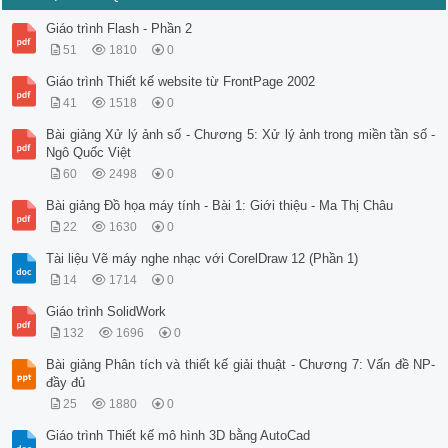
Giáo trình Flash - Phần 2
51
1810
0
Giáo trình Thiết kế website từ FrontPage 2002
41
1518
0
Bài giảng Xử lý ảnh số - Chương 5: Xử lý ảnh trong miền tần số -
Ngô Quốc Việt
60
2498
0
Bài giảng Đồ họa máy tính - Bài 1: Giới thiệu - Ma Thị Châu
22
1630
0
Tài liệu Vẽ máy nghe nhạc với CorelDraw 12 (Phần 1)
14
1714
0
Giáo trình SolidWork
132
1696
0
Bài giảng Phân tích và thiết kế giải thuật - Chương 7: Vấn đề NP-
đầy đủ
25
1880
0
Giáo trình Thiết kế mô hình 3D bằng AutoCad