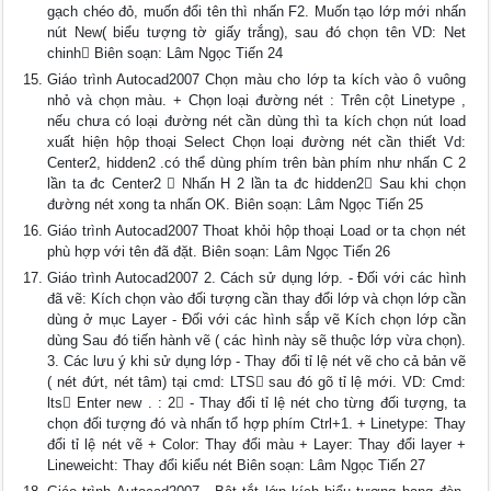
gạch chéo đỏ, muốn đổi tên thì nhấn F2. Muốn tạo lớp mới nhấn
nút New( biểu tượng tờ giấy trắng), sau đó chọn tên VD: Net
chinh Biên soạn: Lâm Ngọc Tiến 24
Giáo trình Autocad2007 Chọn màu cho lớp ta kích vào ô vuông
nhỏ và chọn màu. + Chọn loại đường nét : Trên cột Linetype ,
nếu chưa có loại đường nét cần dùng thì ta kích chọn nút load
xuất hiện hộp thoại Select Chọn loại đường nét cần thiết Vd:
Center2, hidden2 .có thể dùng phím trên bàn phím như nhấn C 2
lần ta đc Center2  Nhấn H 2 lần ta đc hidden2 Sau khi chọn
đường nét xong ta nhấn OK. Biên soạn: Lâm Ngọc Tiến 25
Giáo trình Autocad2007 Thoat khỏi hộp thoại Load or ta chọn nét
phù hợp với tên đã đặt. Biên soạn: Lâm Ngọc Tiến 26
Giáo trình Autocad2007 2. Cách sử dụng lớp. - Đối với các hình
đã vẽ: Kích chọn vào đối tượng cần thay đổi lớp và chọn lớp cần
dùng ở mục Layer - Đối với các hình sắp vẽ Kích chọn lớp cần
dùng Sau đó tiến hành vẽ ( các hình này sẽ thuộc lớp vừa chọn).
3. Các lưu ý khi sử dụng lớp - Thay đổi tỉ lệ nét vẽ cho cả bản vẽ
( nét đứt, nét tâm) tại cmd: LTS sau đó gõ tỉ lệ mới. VD: Cmd:
lts Enter new . : 2 - Thay đổi tỉ lệ nét cho từng đối tượng, ta
chọn đối tượng đó và nhấn tổ hợp phím Ctrl+1. + Linetype: Thay
đổi tỉ lệ nét vẽ + Color: Thay đổi màu + Layer: Thay đổi layer +
Lineweicht: Thay đổi kiểu nét Biên soạn: Lâm Ngọc Tiến 27