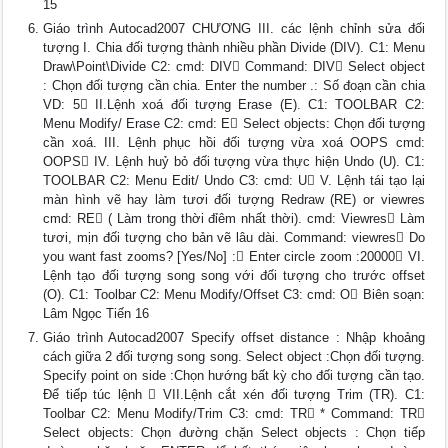
15
Giáo trình Autocad2007 CHƯƠNG III. các lệnh chỉnh sửa đối
tượng I. Chia đối tượng thành nhiều phần Divide (DIV). C1: Menu
Draw\Point\Divide C2: cmd: DIV Command: DIV Select object
: Chọn đối tượng cần chia. Enter the number .: Số đoạn cần chia
VD: 5 II.Lệnh xoá đối tượng Erase (E). C1: TOOLBAR C2:
Menu Modify/ Erase C2: cmd: E Select objects: Chọn đối tượng
cần xoá. III. Lệnh phục hồi đối tượng vừa xoá OOPS cmd:
OOPS IV. Lệnh huỷ bỏ đối tượng vừa thực hiện Undo (U). C1:
TOOLBAR C2: Menu Edit/ Undo C3: cmd: U V. Lệnh tái tạo lại
màn hình vẽ hay làm tươi đối tượng Redraw (RE) or viewres
cmd: RE ( Làm trong thời đỉêm nhất thời). cmd: Viewres Làm
tươi, mịn đối tượng cho bản vẽ lâu dài. Command: viewres Do
you want fast zooms? [Yes/No] : Enter circle zoom :20000 VI.
Lệnh tạo đối tượng song song với đối tượng cho trước offset
(O). C1: Toolbar C2: Menu Modify/Offset C3: cmd: O Biên soạn:
Lâm Ngọc Tiến 16
Giáo trình Autocad2007 Specify offset distance : Nhập khoảng
cách giữa 2 đối tượng song song. Select object :Chọn đối tượng.
Specify point on side :Chọn hướng bất kỳ cho đối tượng cần tạo.
Để tiếp túc lệnh  VII.Lệnh cắt xén đối tượng Trim (TR). C1:
Toolbar C2: Menu Modify/Trim C3: cmd: TR * Command: TR
Select objects: Chọn đường chặn Select objects : Chọn tiếp