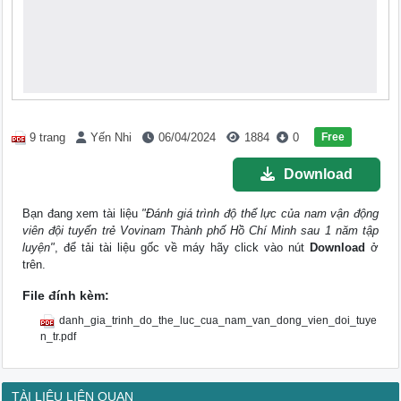
Free
9 trang
Yến Nhi
06/04/2024
1884
0
Download
Bạn đang xem tài liệu
"Đánh giá trình độ thể lực của nam vận động
viên đội tuyển trẻ Vovinam Thành phố Hồ Chí Minh sau 1 năm tập
luyện"
, để tải tài liệu gốc về máy hãy click vào nút
Download
ở
trên.
File đính kèm:
danh_gia_trinh_do_the_luc_cua_nam_van_dong_vien_doi_tuye
n_tr.pdf
TÀI LIỆU LIÊN QUAN