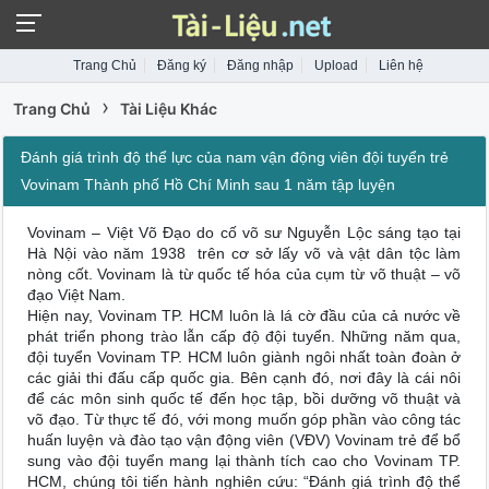
Trang Chủ
Đăng ký
Đăng nhập
Upload
Liên hệ
›
Trang Chủ
Tài Liệu Khác
Đánh giá trình độ thể lực của nam vận động viên đội tuyển trẻ
Vovinam Thành phố Hồ Chí Minh sau 1 năm tập luyện
Vovinam – Việt Võ Đạo do cố võ sư Nguyễn Lộc sáng tạo tại
Hà Nội vào năm 1938 trên cơ sở lấy võ và vật dân tộc làm
nòng cốt. Vovinam là từ quốc tế hóa của cụm từ võ thuật – võ
đạo Việt Nam.
Hiện nay, Vovinam TP. HCM luôn là lá cờ đầu của cả nước về
phát triển phong trào lẫn cấp độ đội tuyển. Những năm qua,
đội tuyển Vovinam TP. HCM luôn giành ngôi nhất toàn đoàn ở
các giải thi đấu cấp quốc gia. Bên cạnh đó, nơi đây là cái nôi
để các môn sinh quốc tế đến học tập, bồi dưỡng võ thuật và
võ đạo. Từ thực tế đó, với mong muốn góp phần vào công tác
huấn luyện và đào tạo vận động viên (VĐV) Vovinam trẻ để bổ
sung vào đội tuyển mang lại thành tích cao cho Vovinam TP.
HCM, chúng tôi tiến hành nghiên cứu: “Đánh giá trình độ thể