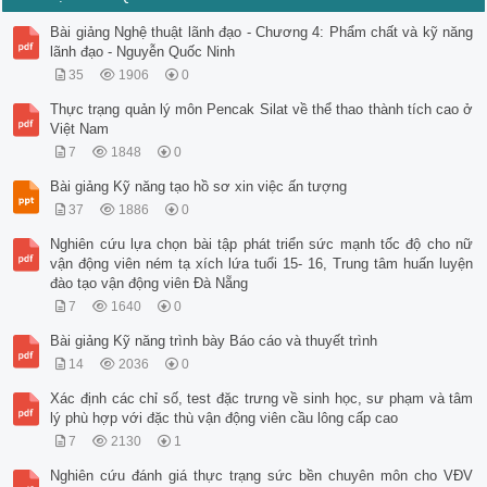
Bài giảng Nghệ thuật lãnh đạo - Chương 4: Phẩm chất và kỹ năng
lãnh đạo - Nguyễn Quốc Ninh
35
1906
0
Thực trạng quản lý môn Pencak Silat về thể thao thành tích cao ở
Việt Nam
7
1848
0
Bài giảng Kỹ năng tạo hồ sơ xin việc ấn tượng
37
1886
0
Nghiên cứu lựa chọn bài tập phát triển sức mạnh tốc độ cho nữ
vận động viên ném tạ xích lứa tuổi 15- 16, Trung tâm huấn luyện
đào tạo vận động viên Đà Nẵng
7
1640
0
Bài giảng Kỹ năng trình bày Báo cáo và thuyết trình
14
2036
0
Xác định các chỉ số, test đặc trưng về sinh học, sư phạm và tâm
lý phù hợp với đặc thù vận động viên cầu lông cấp cao
7
2130
1
Nghiên cứu đánh giá thực trạng sức bền chuyên môn cho VĐV