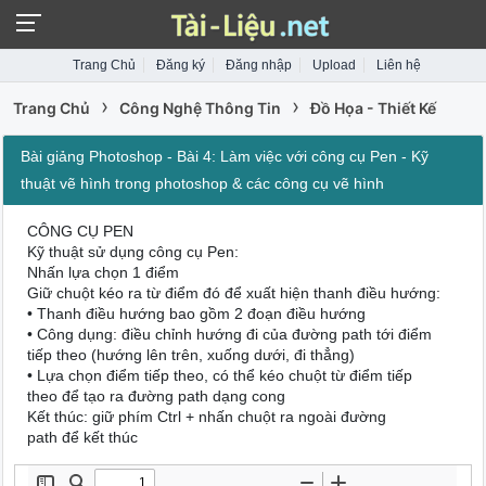
Trang Chủ
Đăng ký
Đăng nhập
Upload
Liên hệ
›
›
Trang Chủ
Công Nghệ Thông Tin
Đồ Họa - Thiết Kế
Bài giảng Photoshop - Bài 4: Làm việc với công cụ Pen - Kỹ
thuật vẽ hình trong photoshop & các công cụ vẽ hình
CÔNG CỤ PEN
Kỹ thuật sử dụng công cụ Pen:
Nhấn lựa chọn 1 điểm
Giữ chuột kéo ra từ điểm đó để xuất hiện thanh điều hướng:
• Thanh điều hướng bao gồm 2 đoạn điều hướng
• Công dụng: điều chỉnh hướng đi của đường path tới điểm
tiếp theo (hướng lên trên, xuống dưới, đi thẳng)
• Lựa chọn điểm tiếp theo, có thể kéo chuột từ điểm tiếp
theo để tạo ra đường path dạng cong
Kết thúc: giữ phím Ctrl + nhấn chuột ra ngoài đường
path để kết thúc