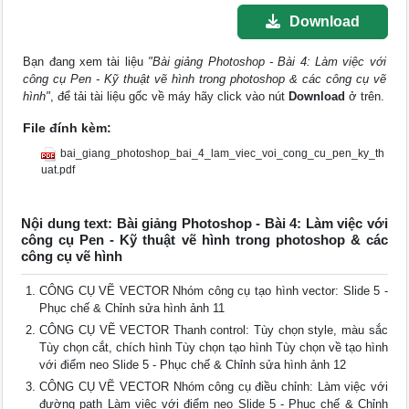
Download
Bạn đang xem tài liệu
"Bài giảng Photoshop - Bài 4: Làm việc với
công cụ Pen - Kỹ thuật vẽ hình trong photoshop & các công cụ vẽ
hình"
, để tải tài liệu gốc về máy hãy click vào nút
Download
ở trên.
File đính kèm:
bai_giang_photoshop_bai_4_lam_viec_voi_cong_cu_pen_ky_th
uat.pdf
Nội dung text: Bài giảng Photoshop - Bài 4: Làm việc với
công cụ Pen - Kỹ thuật vẽ hình trong photoshop & các
công cụ vẽ hình
CÔNG CỤ VẼ VECTOR Nhóm công cụ tạo hình vector: Slide 5 -
Phục chế & Chỉnh sửa hình ảnh 11
CÔNG CỤ VẼ VECTOR Thanh control: Tùy chọn style, màu sắc
Tùy chọn cắt, chích hình Tùy chọn tạo hình Tùy chọn về tạo hình
với điểm neo Slide 5 - Phục chế & Chỉnh sửa hình ảnh 12
CÔNG CỤ VẼ VECTOR Nhóm công cụ điều chỉnh: Làm việc với
đường path Làm việc với điểm neo Slide 5 - Phục chế & Chỉnh