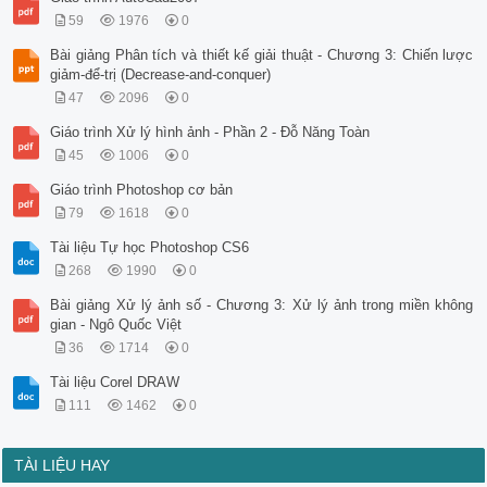
59
1976
0
Bài giảng Phân tích và thiết kế giải thuật - Chương 3: Chiến lược
giảm-để-trị (Decrease-and-conquer)
47
2096
0
Giáo trình Xử lý hình ảnh - Phần 2 - Đỗ Năng Toàn
45
1006
0
Giáo trình Photoshop cơ bản
79
1618
0
Tài liệu Tự học Photoshop CS6
268
1990
0
Bài giảng Xử lý ảnh số - Chương 3: Xử lý ảnh trong miền không
gian - Ngô Quốc Việt
36
1714
0
Tài liệu Corel DRAW
111
1462
0
TÀI LIỆU HAY