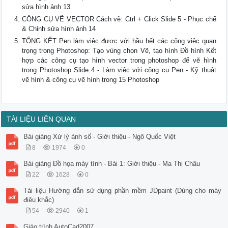
sửa hình ảnh 13
CÔNG CỤ VẼ VECTOR Cách vẽ: Ctrl + Click Slide 5 - Phục chế
& Chỉnh sửa hình ảnh 14
TỔNG KẾT Pen làm việc được với hầu hết các công việc quan
trọng trong Photoshop: Tạo vùng chọn Vẽ, tạo hình Đồ hình Kết
hợp các công cụ tạo hình vector trong photoshop để vẽ hình
trong Photoshop Slide 4 - Làm việc với công cụ Pen - Kỹ thuật
vẽ hình & công cụ vẽ hình trong 15 Photoshop
TÀI LIỆU LIÊN QUAN
Bài giảng Xử lý ảnh số - Giới thiệu - Ngô Quốc Việt
8
1974
0
Bài giảng Đồ họa máy tính - Bài 1: Giới thiệu - Ma Thị Châu
22
1628
0
Tài liệu Hướng dẫn sử dụng phần mềm JDpaint (Dùng cho máy
điêu khắc)
54
2940
1
Giáo trình AutoCad2007